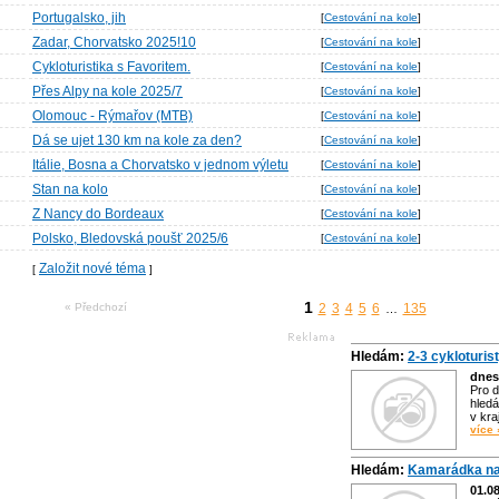
Portugalsko, jih
[
Cestování na kole
]
Zadar, Chorvatsko 2025!10
[
Cestování na kole
]
Cykloturistika s Favoritem.
[
Cestování na kole
]
Přes Alpy na kole 2025/7
[
Cestování na kole
]
Olomouc - Rýmařov (MTB)
[
Cestování na kole
]
Dá se ujet 130 km na kole za den?
[
Cestování na kole
]
Itálie, Bosna a Chorvatsko v jednom výletu
[
Cestování na kole
]
Stan na kolo
[
Cestování na kole
]
Z Nancy do Bordeaux
[
Cestování na kole
]
Polsko, Bledovská poušť 2025/6
[
Cestování na kole
]
Založit nové téma
[
]
1
« Předchozí
2
3
4
5
6
135
…
Hledám:
2-3 cykloturis
dnes
Pro d
hledá
v kra
více 
Hledám:
Kamarádka na
01.0