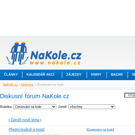
ČLÁNKY
KALENDÁŘ AKCÍ
ZÁJEZDY
KNIHY
BAZAR
S
NaKole.cz
>
Diskuse
> Cestování na kole
Diskusní fórum NaKole.cz
Rubrika:
Země:
Založit nové téma
[
]
Přední brašně a nosič
[
Cestování na kole
]