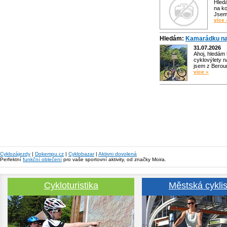
Hled
na ko
Jsem 
více 
Hledám:
Kamarádku na
31.07.2026
Ahoj, hledám
cyklovýlety n
jsem z Bero
více »
Cyklozájezdy
|
Dokempu.cz
|
Cyklobazar
|
Aktivni dovolená
Perfektní
funkční oblečení
pro vaše sportovní aktivity, od značky Moira.
Cykloturistika
Městská cyklis