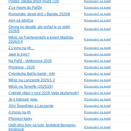
Polsko, Stezka orlích hnízd 7/26
[
Cestování na kole
]
Z Le Havre do Paříže
[
Cestování na kole
]
Rumunsko, deset dnů v Banátu 2026/6
[
Cestování na kole
]
Alpy na silničce
[
Cestování na kole
]
Girona po desáté, ale pořád je co vidět
[
Cestování na kole
]
2026/5
Měsíc na Fuerteventuře a kolem Madridu
[
Cestování na kole
]
2026/3-4
Z Lyonu na jih....
[
Cestování na kole
]
Jaké to bylo?
[
Cestování na kole
]
Na Paříž - Velikonoce 2026
[
Cestování na kole
]
Provence - 2026
[
Cestování na kole
]
Cylostezka Baťův kanál - info
[
Cestování na kole
]
Měsíc na Lanzarote 2026/1-2
[
Cestování na kole
]
Měsíc na Tenerife (2025/26)
[
Cestování na kole
]
Cyklisté vítání v roce 2026-Vaše zkušenosti?
[
Cestování na kole
]
Je-li listopad, jedu
[
Cestování na kole
]
Jižní Španělsko a Lanzarote
[
Cestování na kole
]
A znovu na jih
[
Cestování na kole
]
Připojení kárky
[
Cestování na kole
]
Opět přes Aply na kole, tentokrát Bergamo-
[
Cestování na kole
]
Innsbruck