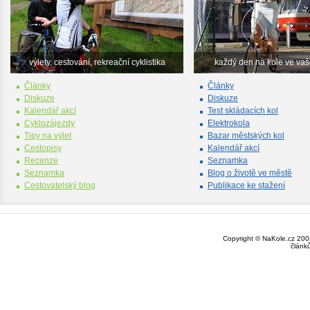
výlety, cestování, rekreační cyklistika
každý den na kole ve va
Články
Články
Diskuze
Diskuze
Kalendář akcí
Test skládacích kol
Cyklozájezdy
Elektrokola
Tipy na výlet
Bazar městských kol
Cestopisy
Kalendář akcí
Recenze
Seznamka
Seznamka
Blog o životě ve městě
Cestovatelský blog
Publikace ke stažení
Copyright © NaKole.cz 2003
článk