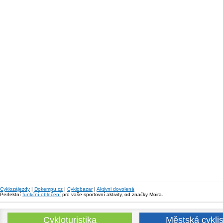
Cyklozájezdy
|
Dokempu.cz
|
Cyklobazar
|
Aktivni dovolená
Perfektní
funkční oblečení
pro vaše sportovní aktivity, od značky Moira.
Cykloturistika
Městská cyklis