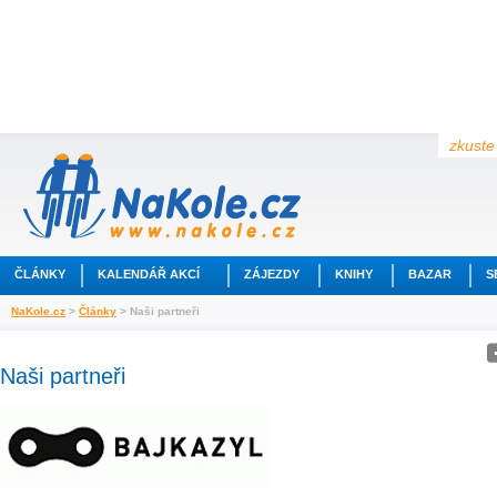
zkuste 
ČLÁNKY
KALENDÁŘ AKCÍ
ZÁJEZDY
KNIHY
BAZAR
S
NaKole.cz
>
Články
> Naši partneři
Naši partneři