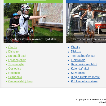
výlety, cestování, rekreační cyklistika
každý den na kole ve va
Články
Články
Diskuze
Diskuze
Kalendář akcí
Test skládacích kol
Cyklozájezdy
Elektrokola
Tipy na výlet
Bazar městských kol
Cestopisy
Kalendář akcí
Recenze
Seznamka
Seznamka
Blog o životě ve městě
Cestovatelský blog
Publikace ke stažení
Copyright © NaKole.cz 2003
článk