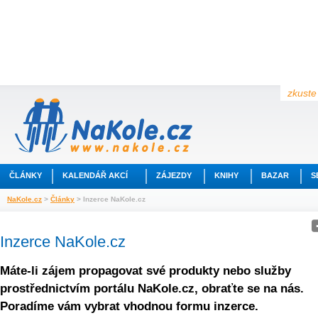
zkuste 
ČLÁNKY
KALENDÁŘ AKCÍ
ZÁJEZDY
KNIHY
BAZAR
S
NaKole.cz
>
Články
> Inzerce NaKole.cz
Inzerce NaKole.cz
Máte-li zájem propagovat své produkty nebo služby
prostřednictvím portálu NaKole.cz, obraťte se na nás.
Poradíme vám vybrat vhodnou formu inzerce.