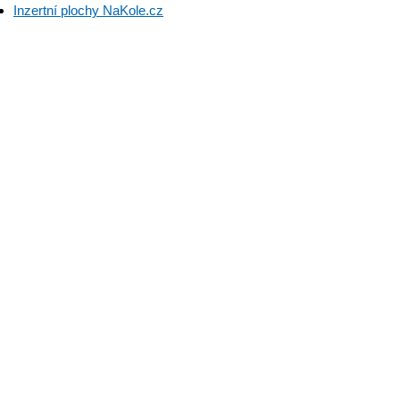
Inzertní plochy NaKole.cz