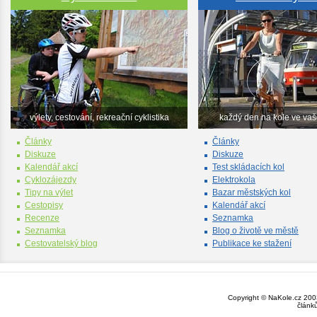
výlety, cestování, rekreační cyklistika
každý den na kole ve va
Články
Články
Diskuze
Diskuze
Kalendář akcí
Test skládacích kol
Cyklozájezdy
Elektrokola
Tipy na výlet
Bazar městských kol
Cestopisy
Kalendář akcí
Recenze
Seznamka
Seznamka
Blog o životě ve městě
Cestovatelský blog
Publikace ke stažení
Copyright © NaKole.cz 2003
článk