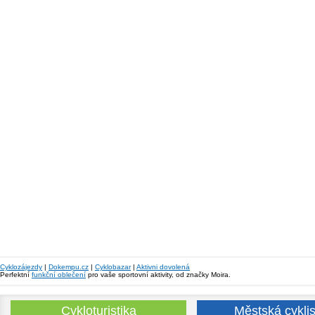
Cyklozájezdy
|
Dokempu.cz
|
Cyklobazar
|
Aktivni dovolená
Perfektní
funkční oblečení
pro vaše sportovní aktivity, od značky Moira.
Cykloturistika
Městská cyklis