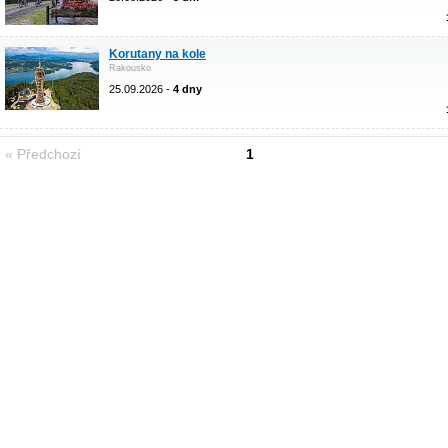
Korutany na kole
Rakousko
25.09.2026 -
4 dny
« Předchozí
1