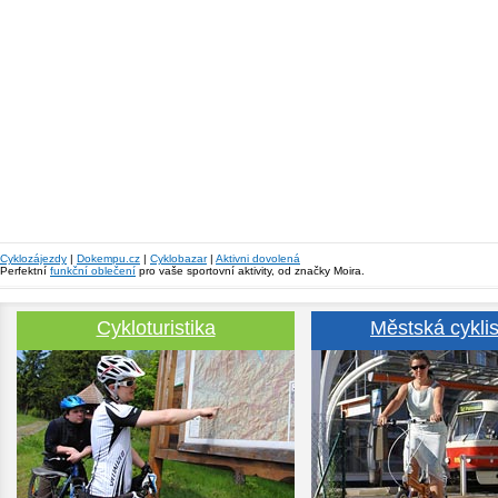
Cyklozájezdy
|
Dokempu.cz
|
Cyklobazar
|
Aktivni dovolená
Perfektní
funkční oblečení
pro vaše sportovní aktivity, od značky Moira.
Cykloturistika
Městská cyklis