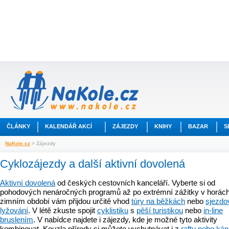
ČLÁNKY
KALENDÁŘ AKCÍ
ZÁJEZDY
KNIHY
BAZAR
S
NaKole.cz
> Zájezdy
Cyklozájezdy a další aktivní dovolená
Aktivní dovolená
od českých cestovních kanceláří. Vyberte si od
pohodových nenáročných programů až po extrémní zážitky v horách
zimním období vám přijdou určitě vhod
túry na běžkách
nebo
sjezdo
lyžování
. V létě zkuste spojit
cyklistiku
s
pěší turistikou
nebo
in-line
bruslením
. V nabídce najdete i zájezdy, kde je možné tyto aktivity
kombinovat. Kouzla přírody si můžete vychutnávat i z
raftu nebo ká