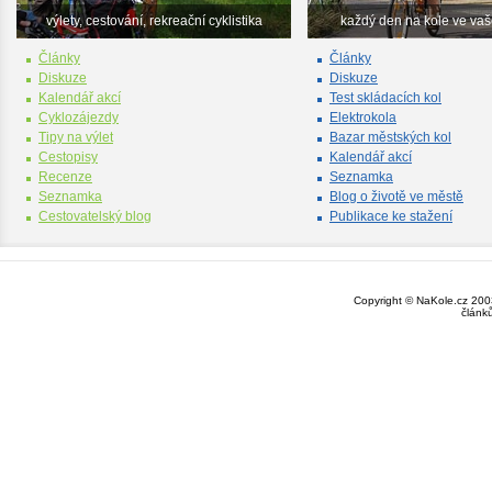
výlety, cestování, rekreační cyklistika
každý den na kole ve va
Články
Články
Diskuze
Diskuze
Kalendář akcí
Test skládacích kol
Cyklozájezdy
Elektrokola
Tipy na výlet
Bazar městských kol
Cestopisy
Kalendář akcí
Recenze
Seznamka
Seznamka
Blog o životě ve městě
Cestovatelský blog
Publikace ke stažení
Copyright © NaKole.cz 2003
článk