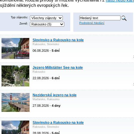
sjíždění některých evropských řek.
Typ zájezdu:
Podrobné hledání
Země:
Slovinsko a Rakousko na kole
Rakousko, Slovinsko
06.08.2026 -
5 dní
Jezero Millstätter See na kole
Rakousko
22.08.2026 -
6 dní
Neziderské jezero na kole
Maďarsko, Rakousko
27.08.2026 -
4 dny
Slovinsko a Rakousko na kole
Rakousko, Slovinsko
28.08.2026 -
5 dní