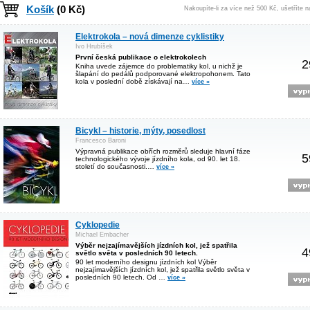
Košík
(0 Kč)
Nakoupíte-li za více než 500 Kč, ušetříte 
Elektrokola – nová dimenze cyklistiky
Ivo Hrubíšek
První česká publikace o elektrokolech
2
Kniha uvede zájemce do problematiky kol, u nichž je
šlapání do pedálů podporované elektropohonem. Tato
kola v poslední době získávají na…
více »
Bicykl – historie, mýty, posedlost
Francesco Baroni
Výpravná publikace obřích rozměrů sleduje hlavní fáze
5
technologického vývoje jízdního kola, od 90. let 18.
století do současnosti.…
více »
Cyklopedie
Michael Embacher
Výběr nejzajímavějších jízdních kol, jež spatřila
4
světlo světa v posledních 90 letech.
90 let moderního designu jízdních kol Výběr
nejzajímavějších jízdních kol, jež spatřila světlo světa v
posledních 90 letech. Od …
více »