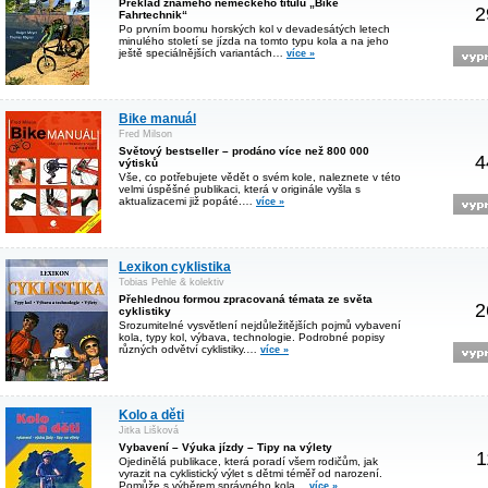
Překlad známého německého titulu „Bike
2
Fahrtechnik“
Po prvním boomu horských kol v devadesátých letech
minulého století se jízda na tomto typu kola a na jeho
ještě speciálnějších variantách…
více »
Bike manuál
Fred Milson
Světový bestseller – prodáno více než 800 000
4
výtisků
Vše, co potřebujete vědět o svém kole, naleznete v této
velmi úspěšné publikaci, která v originále vyšla s
aktualizacemi již popáté.…
více »
Lexikon cyklistika
Tobias Pehle & kolektiv
Přehlednou formou zpracovaná témata ze světa
2
cyklistiky
Srozumitelné vysvětlení nejdůležitějších pojmů vybavení
kola, typy kol, výbava, technologie. Podrobné popisy
různých odvětví cyklistiky.…
více »
Kolo a děti
Jitka Lišková
Vybavení – Výuka jízdy – Tipy na výlety
1
Ojedinělá publikace, která poradí všem rodičům, jak
vyrazit na cyklistický výlet s dětmi téměř od narození.
Pomůže s výběrem správného kola…
více »