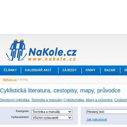
ČLÁNKY
KALENDÁŘ AKCÍ
ZÁJEZDY
KNIHY
BAZAR
S
NaKole.cz
> Knihy
Cyklistická literatura, cestopisy, mapy, průvodce
Sportovní cyklistika
,
Technika a manuály
,
Cykloturistika
,
Mapy a průvodce
,
Cestopi
Kategorie:
Vydavatelství:
Jak nakupovat