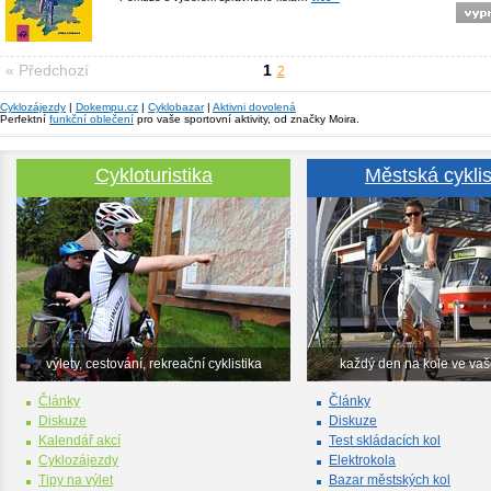
« Předchozí
1
2
Cyklozájezdy
|
Dokempu.cz
|
Cyklobazar
|
Aktivni dovolená
Perfektní
funkční oblečení
pro vaše sportovní aktivity, od značky Moira.
Cykloturistika
Městská cyklis
výlety, cestování, rekreační cyklistika
každý den na kole ve va
Články
Články
Diskuze
Diskuze
Kalendář akcí
Test skládacích kol
Cyklozájezdy
Elektrokola
Tipy na výlet
Bazar městských kol