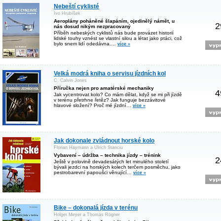
Nebeští cyklisté
Ivo Hrubíšek
Aeroplány poháněné šlapáním, ojedinělý námět, u
2
nás dosud nikým nezpracovaný
Příběh nebeských cyklistů nás bude provázet historií
lidské touhy vznést se vlastní silou a létat jako ptáci, což
bylo snem lidí odedávna.…
více »
Velká modrá kniha o servisu jízdních kol
C. Calvin Jones
Příručka nejen pro amatérské mechaniky
4
Jak vycentrovat kolo? Co mám dělat, když se mi při jízdě
v terénu přetrhne řetěz? Jak funguje bezzávitové
hlavové složení? Proč mé jízdní…
více »
Jak dokonale zvládnout horské kolo
Florian Haymann a Ulrich Stanciu
Vybavení – údržba – technika jízdy – trénink
2
Ještě v polovině devadesátých let minulého století
bývali jezdci na horských kolech terčem posměchu, jako
pestrobarevní papoušci věnující…
více »
Bike – dokonalá jízda v terénu
Holger Meyer a Thomas Rögner