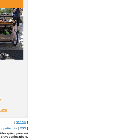
vozíku
k
i
pravě
[
Nahoru
]
odpořte nás
|
RSS
|
lšího zpřístupňování
a s uvedením zdroje.