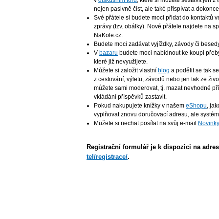
v
diskusním fóru
, které si můžete sestavit jen z
nejen pasivně číst, ale také přispívat a dokon
Své přátele si budete moci přidat do kontaktů v
zprávy (tzv. obálky). Nové přátele najdete na 
NaKole.cz.
Budete moci zadávat vyjíždky, závody či bese
V
bazaru
budete moci nabídnout ke koupi přeb
které již nevyužijete.
Můžete si založit vlastní
blog
a podělit se tak s
z cestování, výletů, závodů nebo jen tak ze živo
můžete sami moderovat, tj. mazat nevhodné př
vkládání příspěvků zastavit.
Pokud nakupujete knížky v našem
eShopu
, ja
vyplňovat znovu doručovací adresu, ale systém j
Můžete si nechat posílat na svůj e-mail
Novink
Registrační formulář je k dispozici na adre
tel/registrace/
.