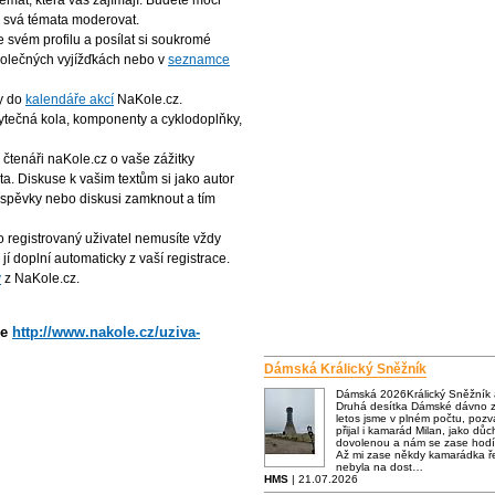
 témat, která vás zajímají. Budete moci
ce svá témata moderovat.
e svém profilu a posílat si soukromé
společných vyjížďkách nebo v
seznamce
dy do
kalendáře akcí
NaKole.cz.
ytečná kola, komponenty a cyklodoplňky,
e čtenáři naKole.cz o vaše zážitky
ta. Diskuse k vašim textům si jako autor
íspěvky nebo diskusi zamknout a tím
ko registrovaný uživatel nemusíte vždy
í doplní automaticky z vaší registrace.
y
z NaKole.cz.
se
http://www.na­kole.cz/uziva­
Dámská Králický Sněžník
Dámská 2026Králický Sněžník
Druhá desítka Dámské dávno za
letos jsme v plném počtu, poz
přijal i kamarád Milan, jako dů
dovolenou a nám se zase hodí
Až mi zase někdy kamarádka ře
nebyla na dost…
HMS
| 21.07.2026