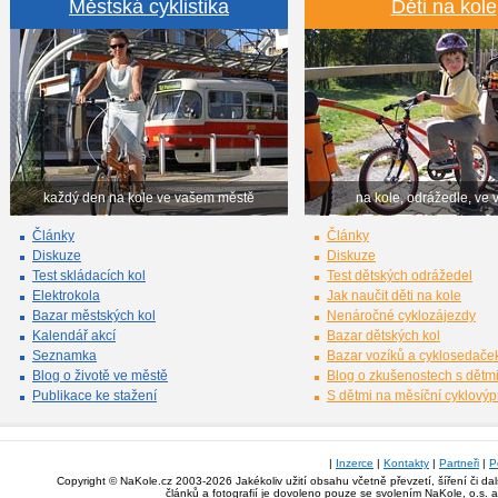
Městská cyklistika
Děti na kole
každý den na kole ve vašem městě
na kole, odrážedle, ve 
Články
Články
Diskuze
Diskuze
Test skládacích kol
Test dětských odrážedel
Elektrokola
Jak naučit děti na kole
Bazar městských kol
Nenáročné cyklozájezdy
Kalendář akcí
Bazar dětských kol
Seznamka
Bazar vozíků a cyklosedače
Blog o životě ve městě
Blog o zkušenostech s dětm
Publikace ke stažení
S dětmi na měsíční cyklový
|
Inzerce
|
Kontakty
|
Partneři
|
P
Copyright © NaKole.cz 2003-2026 Jakékoliv užití obsahu včetně převzetí, šíření či da
článků a fotografií je dovoleno pouze se svolením NaKole, o.s. 