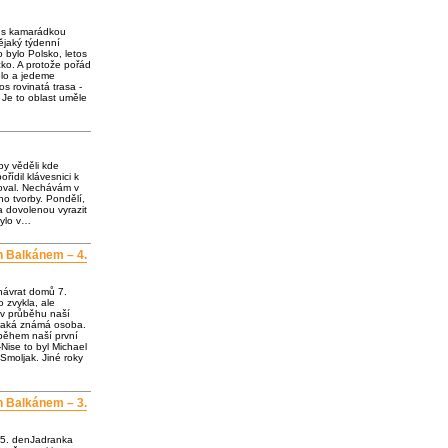
e s kamarádkou
jaký týdenní
o bylo Polsko, letos
ko. A protože pořád
olo a jedeme
os rovinatá trasa -
 Je to oblast uměle
by věděli kde
ořídil klávesnici k
loval. Nechávám v
o tvorby. Pondělí,
a dovolenou vyrazit
bylo v…
h Balkánem – 4.
návrat domů 7.
 zvykla, ale
 v průběhu naší
ějaká známá osoba.
 během naší první
Nise to byl Michael
Smoljak. Jiné roky
h Balkánem – 3.
 5. denJadranka