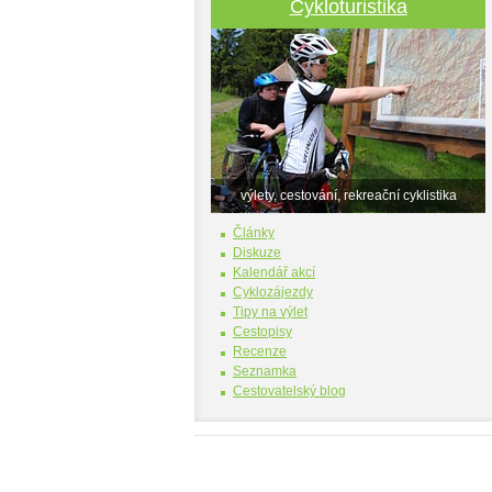
Cykloturistika
výlety, cestování, rekreační cyklistika
Články
Diskuze
Kalendář akcí
Cyklozájezdy
Tipy na výlet
Cestopisy
Recenze
Seznamka
Cestovatelský blog