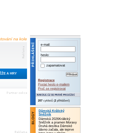
estování na kole
e-mail:
heslo:
zapamatovat
ĚŽE A HRY
Registrace
Poslat heslo e-mailem
Proč se registrovat
207
cyklistů (
2
přihlášení)
Dámská Králický
Sněžník
Dámská 2026Králický
Sněžník a pramen Moravy
Druhá desítka Dámské
dávno začala, ale teprve