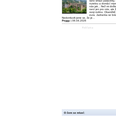
ráno smaží palačinky,
nutelou a domácí mar
nás jak... Než mi došl
není jen pro nás, ale ž
svoji rodinu. Okamžitě 
eura. Jadranka se brá
Nedomluvili jsme se, že je…
Peggy
| 06.04.2026
O čem se mluví: