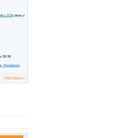
lika 2026
dnes v
v 09:39
se, Residence
[
Další diskuse
]