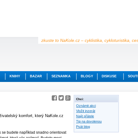
zkuste to NaKole.cz – cyklistika, cykloturistika, c
KNIHY
BAZAR
SEZNAMKA
BLOGY
DISKUSE
SOUT
Chci:
Oznámit akci
Vložit inzerát
živatelský komfort, který NaKole.cz
Najít přátele
Tip na dovolenou
Psát blog
jak se budete například snadno orientovat