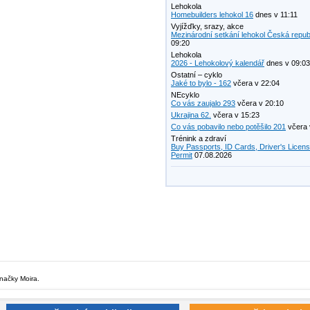
Lehokola
Homebuilders lehokol 16
dnes v 11:11
Vyjížďky, srazy, akce
Mezinárodní setkání lehokol Česká repub
09:20
Lehokola
2026 - Lehokolový kalendář
dnes v 09:03
Ostatní – cyklo
Jaké to bylo - 162
včera v 22:04
NEcyklo
Co vás zaujalo 293
včera v 20:10
Ukrajina 62.
včera v 15:23
Co vás pobavilo nebo potěšilo 201
včera 
Trénink a zdraví
Buy Passports, ID Cards, Driver's Licen
Permit
07.08.2026
značky Moira.