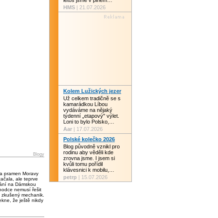
letos jsme v plném…
HMS
| 21.07.2026
Kolem Lužických jezer
Už celkem tradičně se s
kamarádkou Líbou
vydáváme na nějaký
týdenní „etapový" výlet.
Loni to bylo Polsko,…
Aar
| 17.07.2026
Polské kolečko 2026
Blog původně vznikl pro
rodinu aby věděli kde
Blogy
zrovna jsme. I jsem si
kvůli tomu pořídil
klávesnici k mobilu,…
 a pramen Moravy
petrp
| 15.07.2026
čala, ale teprve
vání na Dámskou
chodce nemusí řešit
 zkušený mechanik.
kne, že ještě nikdy