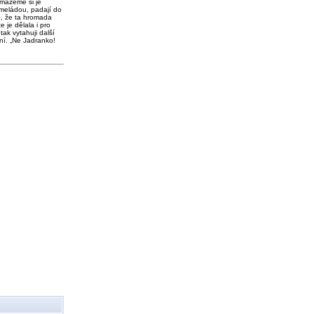
 mažeme si je
meládou, padají do
o, že ta hromada
e je dělala i pro
tak vytahuji další
ní. „Ne Jadranko!