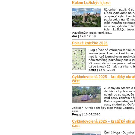
Kolem Lužických jezer
Už celkem tradičně s
Líbou vydáváme na ně
„etapový" výlet. Loni t
padla volba na Němec
ještě nemám elektrok
natěžko, vyhrála to let
kolem Lužických jezer.
vytvořených jezer, která po…
Aar
| 17.07.2026
Polské kolečko 2026
Blog původně vznikl pro rodinu a
zrovna jsme. I jsem si kvůli tomu p
mobilu, což jsem si velmi pochva
něm záměrně poznámky okolo jeh
29. červnaPůvodně jsme chtěli n
už ve čtvrtek 25., ale na víkend 
petrp
| 15.07.2026
Cyklodovolená 2025 – kratičký okru
část
Z Bosny do Srbska a 
denNe že bych si na to
nejednou se stalo, že
letní cesty zemřela n
Dobře si pamatuji, že
cesty s dětmi po Odře-
Jackson. O rok později v Moldavsku Ladislav 
zase…
Peggy
| 10.04.2026
Cyklodovolená 2025 – kratičký okru
část
Černá Hora - Durmitor