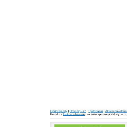
Cyklozájezdy
|
Dokempu.cz
|
Cyklobazar
|
Aktivni dovolená
Perfektní
funkční oblečení
pro vaše sportovní aktivity, od 