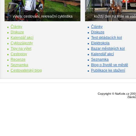
výlety, cestování, rekreační cyklistika
každý den na kole ve va
Články
Články
Diskuze
Diskuze
Kalendář akcí
Test skládacích kol
Cyklozájezdy
Elektrokola
Tipy na výlet
Bazar městských kol
Cestopisy
Kalendář akcí
Recenze
Seznamka
Seznamka
Blog o životě ve městě
Cestovatelský blog
Publikace ke stažení
Copyright © NaKole.cz 2003
článk