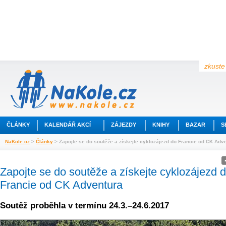
zkuste 
ČLÁNKY
KALENDÁŘ AKCÍ
ZÁJEZDY
KNIHY
BAZAR
S
NaKole.cz
>
Články
> Zapojte se do soutěže a získejte cyklozájezd do Francie od CK Adv
Zapojte se do soutěže a získejte cyklozájezd 
Francie od CK Adventura
Soutěž proběhla v termínu 24.3.–24.6.2017