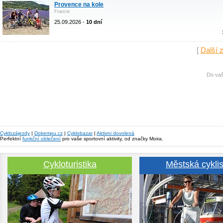
Provence na kole
Francie
25.09.2026 -
10 dní
[
Další 
Do vaš
Cyklozájezdy
|
Dokempu.cz
|
Cyklobazar
|
Aktivni dovolená
Perfektní
funkční oblečení
pro vaše sportovní aktivity, od značky Moira.
Cykloturistika
Městská cyklis