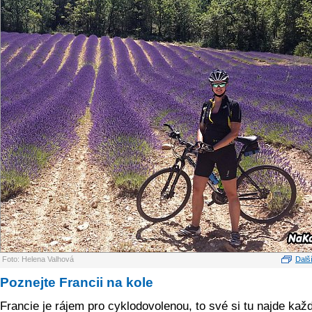
Foto: Helena Valhová
Další
Poznejte Francii na kole
Francie je rájem pro cyklodovolenou, to své si tu najde kaž