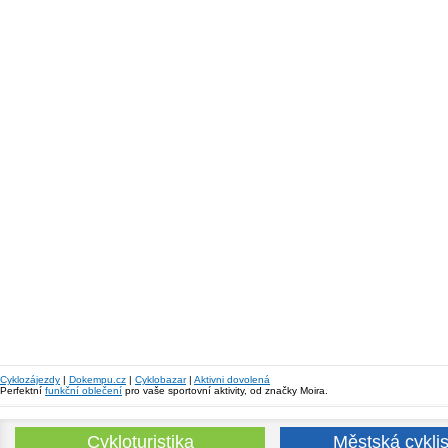
Cyklozájezdy
|
Dokempu.cz
|
Cyklobazar
|
Aktivni dovolená
Perfektní
funkční oblečení
pro vaše sportovní aktivity, od značky Moira.
Cykloturistika
Městská cyklis