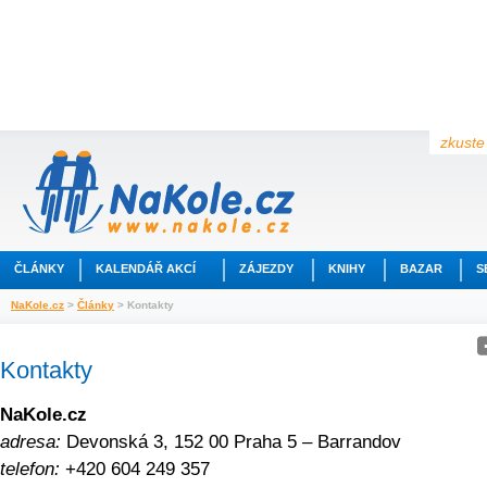
zkuste 
ČLÁNKY
KALENDÁŘ AKCÍ
ZÁJEZDY
KNIHY
BAZAR
S
NaKole.cz
>
Články
> Kontakty
Kontakty
NaKole.cz
adresa:
Devonská 3
,
152 00
Praha 5 – Barrandov
telefon:
+420 604 249 357