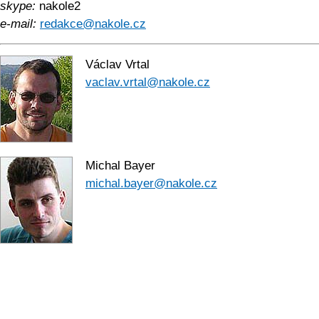
skype:
nakole2
e-mail:
redakce@nakole.cz
Václav Vrtal
vaclav.vrtal@na­kole.cz
Michal Bayer
michal.bayer@na­kole.cz