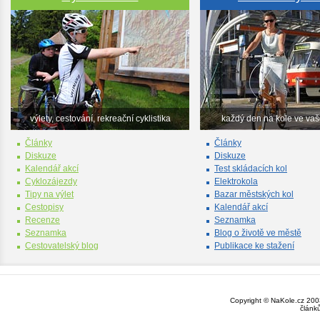
výlety, cestování, rekreační cyklistika
každý den na kole ve va
Články
Články
Diskuze
Diskuze
Kalendář akcí
Test skládacích kol
Cyklozájezdy
Elektrokola
Tipy na výlet
Bazar městských kol
Cestopisy
Kalendář akcí
Recenze
Seznamka
Seznamka
Blog o životě ve městě
Cestovatelský blog
Publikace ke stažení
Copyright © NaKole.cz 2003
článk