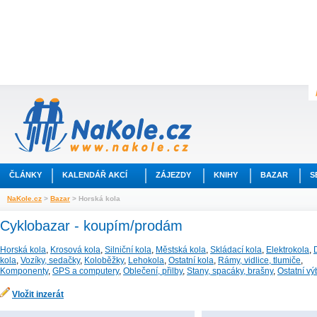
ČLÁNKY
KALENDÁŘ AKCÍ
ZÁJEZDY
KNIHY
BAZAR
S
NaKole.cz
>
Bazar
> Horská kola
Cyklobazar - koupím/prodám
Horská kola
,
Krosová kola
,
Silniční kola
,
Městská kola
,
Skládací kola
,
Elektrokola
,
kola
,
Vozíky, sedačky
,
Koloběžky
,
Lehokola
,
Ostatní kola
,
Rámy, vidlice, tlumiče
,
Komponenty
,
GPS a computery
,
Oblečení, přilby
,
Stany, spacáky, brašny
,
Ostatní v
Vložit inzerát