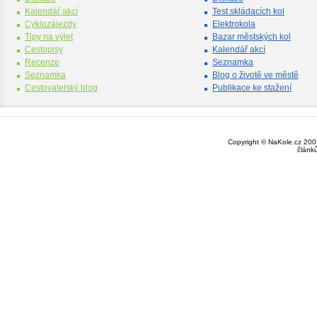
Kalendář akcí
Test skládacích kol
Cyklozájezdy
Elektrokola
Tipy na výlet
Bazar městských kol
Cestopisy
Kalendář akcí
Recenze
Seznamka
Seznamka
Blog o životě ve městě
Cestovatelský blog
Publikace ke stažení
Copyright © NaKole.cz 2003
článk