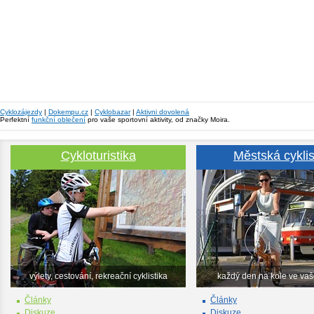
Cyklozájezdy
|
Dokempu.cz
|
Cyklobazar
|
Aktivni dovolená
Perfektní
funkční oblečení
pro vaše sportovní aktivity, od značky Moira.
Cykloturistika
Městská cyklis
výlety, cestování, rekreační cyklistika
každý den na kole ve va
Články
Články
Diskuze
Diskuze