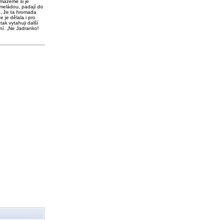
 mažeme si je
meládou, padají do
o, že ta hromada
e je dělala i pro
tak vytahuji další
ní. „Ne Jadranko!