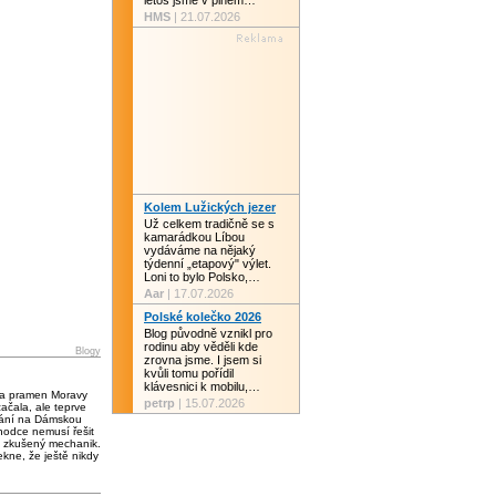
letos jsme v plném…
HMS
| 21.07.2026
Kolem Lužických jezer
Už celkem tradičně se s
kamarádkou Líbou
vydáváme na nějaký
týdenní „etapový" výlet.
Loni to bylo Polsko,…
Aar
| 17.07.2026
Polské kolečko 2026
Blog původně vznikl pro
rodinu aby věděli kde
Blogy
zrovna jsme. I jsem si
kvůli tomu pořídil
klávesnici k mobilu,…
 a pramen Moravy
petrp
| 15.07.2026
čala, ale teprve
vání na Dámskou
chodce nemusí řešit
 zkušený mechanik.
kne, že ještě nikdy