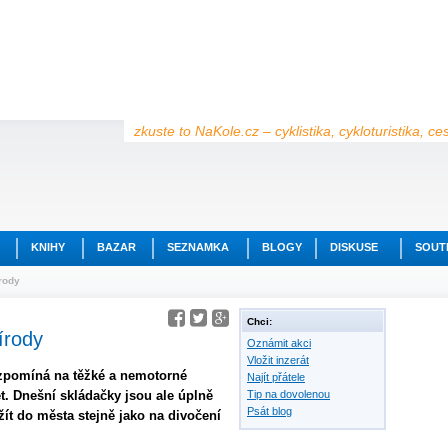
zkuste to NaKole.cz – cyklistika, cykloturistika, c
KNIHY
BAZAR
SEZNAMKA
BLOGY
DISKUSE
SOUT
rody
Chci:
írody
Oznámit akci
Vložit inzerát
vzpomíná na těžké a nemotorné
Najít přátele
. Dnešní skládačky jsou ale úplně
Tip na dovolenou
Psát blog
žít do města stejně jako na divočení