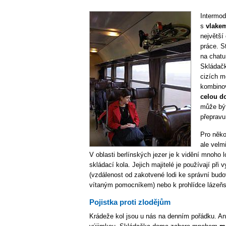
Intermod
s
vlake
největší
práce. S
na chatu
Skládačk
cizích m
kombino
celou d
může být
přepravu
Pro něko
ale velm
V oblasti berlínských jezer je k vidění mnoho 
skládací kola. Jejich majitelé je používají při 
(vzdálenost od zakotvené lodi ke správní budov
vítaným pomocníkem) nebo k prohlídce lázeňs
Pojistka proti zlodějům
Krádeže kol jsou u nás na denním pořádku. An