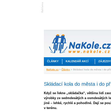
ČLÁNKY
KALENDÁŘ AKCÍ
ZÁJEZDY
NaKole.cz
>
Články
> Skládací kola do města i do pří
Skládací kola do města i do př
Když se řekne „skládačka“, většina lidí za
výrobky ze sedmdesátých a osmdesátých let
jiné – lehké, rychlé a pohodlné. Dají se pou
v terénu.