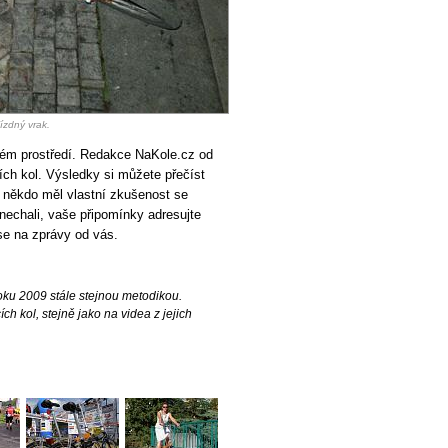
ízdný vrak.
kém prostředí. Redakce NaKole.cz od
ích kol. Výsledky si můžete přečíst
 někdo měl vlastní zkušenost se
nechali, vaše připomínky adresujte
se na zprávy od vás.
ku 2009 stále stejnou metodikou.
ch kol, stejně jako na videa z jejich