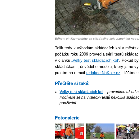
Během chvilky vyrobíte ze skládacího kola napohled nepoj
Tolik tedy k výhodám skládacích kol v městs
počátku roku 2009 provedla sérii testů skládac
v článku
„Velký test skládacích kol“
. Pokud by
skládačkami, či věděl o modelu, který jsme vy
prosím na e-mail
redakce NaKole.cz
. Těšíme 
Přečtěte si také:
Velký test skládacích kol
– provádíme už od ro
Podívejte se na výsledky testů několika skládací
používání.
Fotogalerie