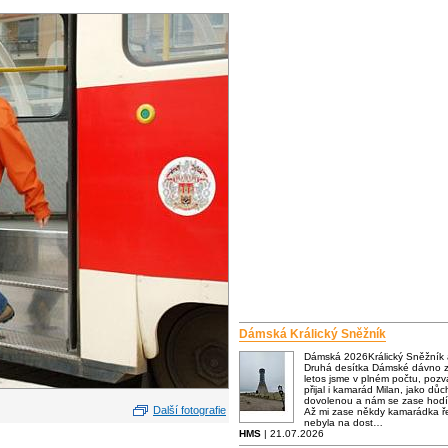
Dámská Králický Sněžník
Dámská 2026Králický Sněžník
Druhá desítka Dámské dávno za
letos jsme v plném počtu, poz
přijal i kamarád Milan, jako dů
dovolenou a nám se zase hodí
Další fotografie
Až mi zase někdy kamarádka ře
nebyla na dost…
HMS
| 21.07.2026