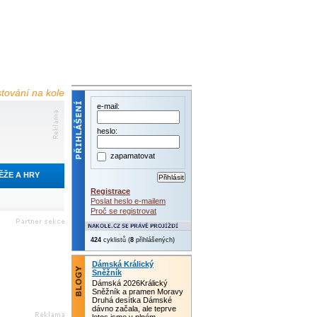
estování na kole
e-mail:
heslo:
zapamatovat
ĚŽE A HRY
Registrace
Poslat heslo e-mailem
Proč se registrovat
424
cyklistů (
8
přihlášených)
Dámská Králický
Sněžník
Dámská 2026Králický
Sněžník a pramen Moravy
Druhá desítka Dámské
dávno začala, ale teprve