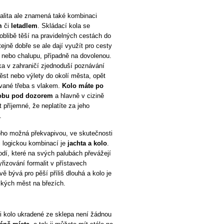
alita ale znamená také kombinaci
m
či
letadlem
. Skládací kola se
 oblibě těší na pravidelných cestách do
tejně dobře se ale dají využít pro cesty
 nebo chalupu, případně na dovolenou.
a v zahraničí zjednoduší poznávání
ěst nebo výlety do okolí města, opět
vané třeba s vlakem.
Kolo máte po
obu pod dozorem
a hlavně v cizině
 příjemné, že neplatíte za jeho
.
ho možná překvapivou, ve skutečnosti
i logickou kombinací je
jachta a kolo
.
lodí, které na svých palubách převážejí
vyřizování formalit v přístavech
ě bývá pro pěší příliš dlouhá a kolo je
kých měst na březích.
i kolo ukradené ze sklepa není žádnou