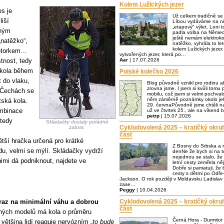
Kolem Lužických jezer
es je
Už celkem tradičně s
liší
Líbou vydáváme na ně
„etapový" výlet. Loni t
zným
padla volba na Němec
ještě nemám elektrok
„natěžko“,
natěžko, vyhrála to let
kolem Lužických jezer.
motorkem…
vytvořených jezer, která po…
tnost, tedy
Aar
| 17.07.2026
Z kola během
Polské kolečko 2026
t do vlaku,
Blog původně vznikl pro rodinu a
zrovna jsme. I jsem si kvůli tomu p
V Čechách se
mobilu, což jsem si velmi pochva
něm záměrně poznámky okolo jeh
tská kola.
29. červnaPůvodně jsme chtěli n
ombinace
už ve čtvrtek 25., ale na víkend 
petrp
| 15.07.2026
 tedy
Skládačky dostaly pořádně
Cyklodovolená 2025 – kratičký okru
zabrat.
část
ětší hračka určená pro krátké
Z Bosny do Srbska a 
du, velmi se mýlí. Skládačky vydrží
denNe že bych si na to
nejednou se stalo, že
imi dá podniknout, najdete ve
letní cesty zemřela n
Dobře si pamatuji, že
cesty s dětmi po Odře-
Jackson. O rok později v Moldavsku Ladislav 
zase…
Peggy
| 10.04.2026
raz na minimální váhu a dobrou
Cyklodovolená 2025 – kratičký okru
část
aných modelů má kola o průměru
Černá Hora - Durmitor
 většina lidí reaguje nervózním
„to bude