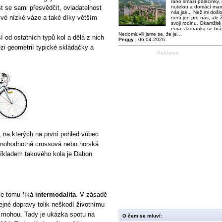
ráno smaží palačinky,
t se sami přesvědčit, ovladatelnost
nutelou a domácí mar
nás jak... Než mi došl
 své nízké váze a také díky větším
není jen pro nás, ale ž
svoji rodinu. Okamžitě 
eura. Jadranka se brá
Nedomluvili jsme se, že je…
 od ostatních typů kol a dělá z nich
Peggy
| 06.04.2026
zi geometrií typické skládačky a
y, na kterých na první pohled vůbec
 plnohodnotná crossová nebo horská
Příkladem takového kola je Dahon
se tomu říká
intermodalita
. V zásadě
ejné dopravy tolik neškodí životnímu
jak mohou. Tady je ukázka spotu na
O čem se mluví: