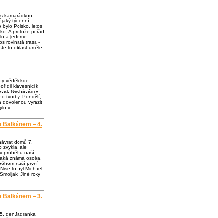
e s kamarádkou
jaký týdenní
o bylo Polsko, letos
ko. A protože pořád
olo a jedeme
os rovinatá trasa -
 Je to oblast uměle
by věděli kde
ořídil klávesnici k
loval. Nechávám v
o tvorby. Pondělí,
a dovolenou vyrazit
bylo v…
h Balkánem – 4.
návrat domů 7.
 zvykla, ale
 v průběhu naší
ějaká známá osoba.
 během naší první
Nise to byl Michael
Smoljak. Jiné roky
h Balkánem – 3.
 5. denJadranka