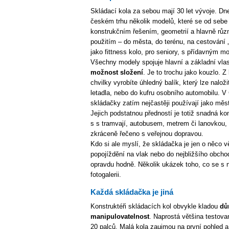
Skládací kola za sebou mají 30 let vývoje. Dn
českém trhu několik modelů, které se od sebe 
konstrukčním řešením, geometrií a hlavně rů
použitím – do města, do terénu, na cestování 
jako fittness kolo, pro seniory, s přídavným 
Všechny modely spojuje hlavní a základní vlas
možnost složení
. Je to trochu jako kouzlo. 
chvilky vyrobíte úhledný balík, který lze naloži
letadla, nebo do kufru osobního automobilu. 
skládačky zatím nejčastěji používají jako měs
Jejich podstatnou předností je totiž snadná k
s s tramvají, autobusem, metrem či lanovkou,
zkráceně řečeno s veřejnou dopravou.
Kdo si ale myslí, že skládačka je jen o něco v
popojíždění na vlak nebo do nejbližšího obcho
opravdu hodně. Několik ukázek toho, co se s n
fotogalerii.
Každá skládačka je jiná
Konstruktéři skládacích kol obvykle kladou
dů
manipulovatelnost
. Naprostá většina testov
20 palců. Malá kola zaujmou na první pohled a