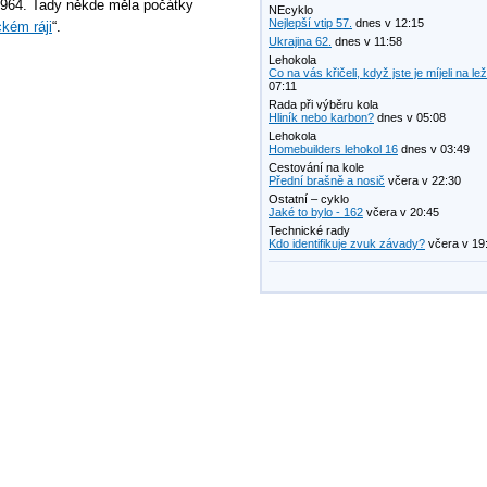
1964. Tady někde měla počátky
NEcyklo
Nejlepší vtip 57.
dnes v 12:15
ckém ráji
“.
Ukrajina 62.
dnes v 11:58
Lehokola
Co na vás křičeli, když jste je míjeli na le
07:11
Rada při výběru kola
Hliník nebo karbon?
dnes v 05:08
Lehokola
Homebuilders lehokol 16
dnes v 03:49
Cestování na kole
Přední brašně a nosič
včera v 22:30
Ostatní – cyklo
Jaké to bylo - 162
včera v 20:45
Technické rady
Kdo identifikuje zvuk závady?
včera v 19