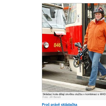
Skládací kola dělají skvělou službu v kombinaci s MHD
Foto: Jiří Beneš
Proč právě skládačka