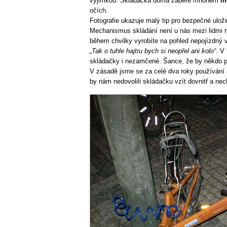
výjimkou. Skládačka doma zabere mnohem
m
očích.
Fotografie ukazuje malý tip pro bezpečné ulož
Mechanismus skládání není u nás mezi lidmi m
během chvilky vyrobíte na pohled nepojízdný v
„Tak o tuhle hajtru bych si neopřel ani kolo“
. V
skládačky i nezamčené. Šance, že by někdo přiš
V zásadě jsme se za celé dva roky používání 
by nám nedovolili skládačku vzít dovnitř a nec