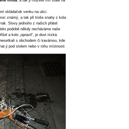
éně místa
, a tak ji můžete mít stále na
ení skládaček venku na ulici.
oc známý, a tak při troše snahy z kola
rak. Slovy jednoho z našich přátel:
 této podobě někdy necháváme naše
el a kolo „opravil“, je dost nízká.
nesetkali s obchodem či kavárnou, kde
hat ji pod stolem nebo v rohu místnosti.