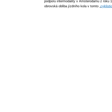
podporu intermodality v Amsterodamu z roku 
obrovská obliba jízdního kola v tomto „
cyklisti