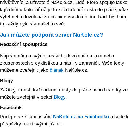
návštěvníci a uživatelé NaKole.cz. Lidé, které spojuje láska
k jízdnímu kolu, ať už je to každodenní cesta do práce, vík
výlet nebo dovolená za hranice všedních dní. Rádi bychom,
tu každý cyklista našel to své.
Jak můžete podpořit server NaKole.cz?
Redakční spolupráce
Napište nám o svých cestách, dovolené na kole nebo
zkušenostech s cyklistikou u nás i v zahraničí. Vaše texty
můžeme zveřejnit jako
článek
NaKole.cz.
Blogy
Zážitky z cest, každodenní cesty do práce nebo historky ze
můžete zveřejnit v sekci
Blogy
.
Facebook
Přidejte se k fanouškům
NaKole.cz na Facebooku
a sdílejt
příspěvky mezi svými přáteli.