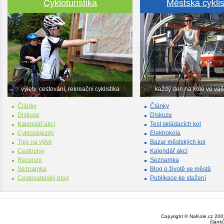
Cykloturistika
Městská cyklis
výlety, cestování, rekreační cyklistika
každý den na kole ve va
Články
Články
Diskuze
Diskuze
Kalendář akcí
Test skládacích kol
Cyklozájezdy
Elektrokola
Tipy na výlet
Bazar městských kol
Cestopisy
Kalendář akcí
Recenze
Seznamka
Seznamka
Blog o životě ve městě
Cestovatelský blog
Publikace ke stažení
Copyright © NaKole.cz 2003
článk