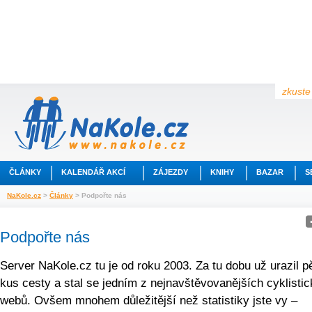
zkuste 
ČLÁNKY
KALENDÁŘ AKCÍ
ZÁJEZDY
KNIHY
BAZAR
S
NaKole.cz
>
Články
> Podpořte nás
Podpořte nás
Server NaKole.cz tu je od roku 2003. Za tu dobu už urazil 
kus cesty a stal se jedním z nejnavštěvo­vanějších cyklisti
webů. Ovšem mnohem důležitější než statistiky jste vy –