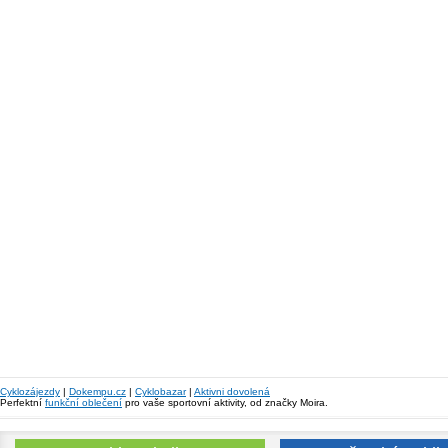
Cyklozájezdy
|
Dokempu.cz
|
Cyklobazar
|
Aktivni dovolená
Perfektní
funkční oblečení
pro vaše sportovní aktivity, od značky Moira.