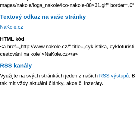
mages/nakole/lo­ga_nakole/ico-nakole-88×31.gif“ border=„0“
Textový odkaz na vaše stránky
NaKole.cz
HTML kód
<a href=„http://­www.nakole.cz/“ title=„cyklistika, cykloturisti
cestování na kole“>NaKole.cz</a>
RSS kanály
Využijte na svých stránkách jeden z našich
RSS výstupů
. 
tak mít vždy aktuální články, akce či inzeráty.