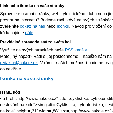
Link nebo ikonka na vaše stránky
Spravujete osobní stránky, web cyklistického klubu nebo jin
prostor na internetu? Budeme rádi, když na svých stránkác
zveřejníte
odkaz na nás
nebo
ikonku
. Návod pro vložení d
kódu najdete
dále
.
Pravidelné zpravodajství ze světa kol
Využijte na svých stránkách naše
RSS kanály
.
Máte jiný nápad? Rádi si jej poslechneme – napište nám na
redakce@nakole­.cz
. V rámci našich možností budeme reag
co nejdříve.
Ikonka na vaše stránky
HTML kód
<a href=„http://­www.nakole.cz“ title=„cyklistika, cykloturisti
cestování na kole“><img alt=„Cyklistika, cykloturistika, ces
na kole“ height=„31“ width=„88“ src=„http://w­ww.nakole.cz/i