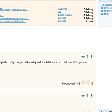
Do práce
pěšky? J
u. Kupoval jsem novou…
šíravník
3 hlasy
benefity p
AV
3 hlasy
sezóny
lo…
Lelek-nakole
2 hlasy
ahnutí směrem nahoru a…
xtonda
2 hlasy
 se musí rozštelovat…
xtonda
1 hlas
ho. Když se jí řidítka zdají úzká a blbě se jí drží, tak nechť si prostě
Hodnocení: +3
-2