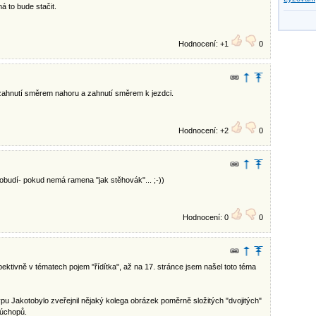
 to bude stačit.
Hodnocení: +1
0
, zahnutí směrem nahoru a zahnutí směrem k jezdci.
Hodnocení: +2
0
robudí- pokud nemá ramena "jak stěhovák"... ;-))
Hodnocení: 0
0
pektivně v tématech pojem "řídítka", až na 17. stránce jsem našel toto téma
ypu Jakotobylo zveřejnil nějaký kolega obrázek poměrně složitých "dvojitých"
 úchopů.