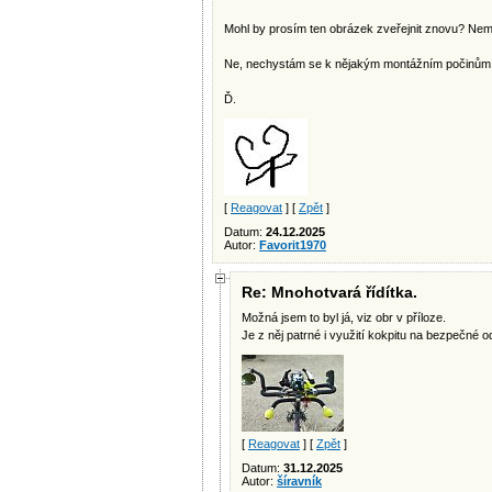
Mohl by prosím ten obrázek zveřejnit znovu? Nemoh
Ne, nechystám se k nějakým montážním počinům, j
Ď.
[
Reagovat
] [
Zpět
]
Datum:
24.12.2025
Autor:
Favorit1970
Re: Mnohotvará řídítka.
Možná jsem to byl já, viz obr v příloze.
Je z něj patrné i využití kokpitu na bezpečné od
[
Reagovat
] [
Zpět
]
Datum:
31.12.2025
Autor:
šíravník