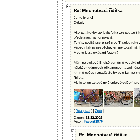
Re: Mnohotvará řídítka.
Jo, to je ono!
Děkuji.
Akorát... kdyby tak byla fotka zezadu ze šik
představec namontovaná...
To víš, podáš prst a sežerou Ti celou ruku ;
Vůbec nijak to nespěchá, jen mě to zajímá. 
A co to je za ovládání řazení?
Mám na trekové Brigittě poměrně vysoký př
nějakých výmolech či kamenech a zejména je 
km mě občas napadá, že by bylo fajn na chv
řídítka.
Ale je to jen takové myšlenkové cvičení pro
[
Reagovat
] [
Zpět
]
Datum:
31.12.2025
Autor:
Favorit1970
Re: Mnohotvará řídítka.