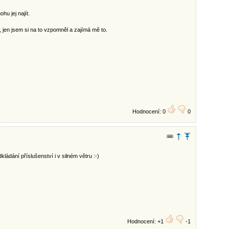
u jej najít.
en jsem si na to vzpomněl a zajímá mě to.
Hodnocení: 0
0
kládání příslušenství i v silném větru :-)
Hodnocení: +1
-1