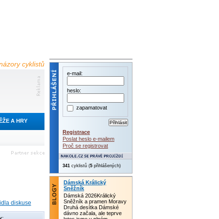
názory cyklistů
e-mail:
heslo:
zapamatovat
ĚŽE A HRY
Registrace
Poslat heslo e-mailem
Proč se registrovat
341
cyklistů (
5
přihlášených)
Dámská Králický
Sněžník
Dámská 2026Králický
Sněžník a pramen Moravy
idla diskuse
Druhá desítka Dámské
dávno začala, ale teprve
y: