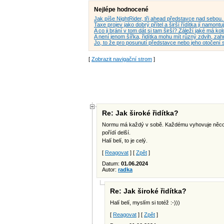
Nejlépe hodnocené
Jak píše NightRider, tři ahead představce nad sebo
Taxe projev jako dobrý přítel a širší řídítka jí namontuj
A co ji brání v tom dát si tam širší? Záleží jaké má ko
A není jenom šířka, řidítka mohu mít různý zdvih, z
Jo, to že pro posunutí představce nebo jeho otočení
[
Zobrazit navigační strom
]
Re: Jak široké řidítka?
Normu má každý v sobě. Každému vyhovuje něco jiné
pořídí delší.
Halí belí, to je celý.
[
Reagovat
] [
Zpět
]
Datum:
01.06.2024
Autor:
radka
Re: Jak široké řidítka?
Halí belí, myslím si totéž :-)))
[
Reagovat
] [
Zpět
]