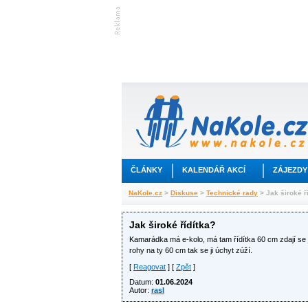
ČLÁNKY
KALENDÁŘ AKCÍ
ZÁJEZDY
NaKole.cz
>
Diskuse
>
Technické rady
> Jak široké ř
Jak široké řídítka?
Kamarádka má e-kolo, má tam řídítka 60 cm zdají se jí
rohy na ty 60 cm tak se ji úchyt zúží.
[
Reagovat
] [
Zpět
]
Datum:
01.06.2024
Autor:
rasl