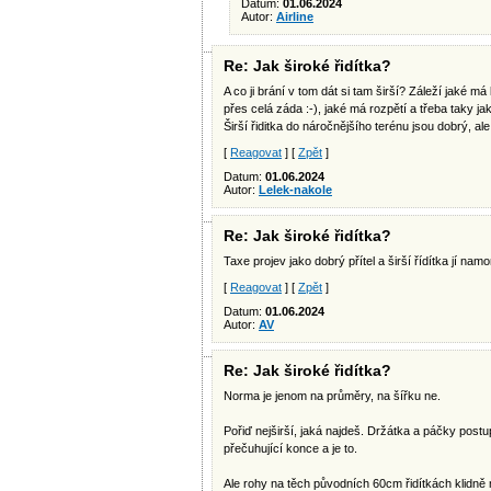
Datum:
01.06.2024
Autor:
Airline
Re: Jak široké řidítka?
A co ji brání v tom dát si tam širší? Záleží jaké 
přes celá záda :-), jaké má rozpětí a třeba taky ja
Širší řiditka do náročnějšího terénu jsou dobrý, a
[
Reagovat
] [
Zpět
]
Datum:
01.06.2024
Autor:
Lelek-nakole
Re: Jak široké řidítka?
Taxe projev jako dobrý přítel a širší řídítka jí namo
[
Reagovat
] [
Zpět
]
Datum:
01.06.2024
Autor:
AV
Re: Jak široké řidítka?
Norma je jenom na průměry, na šířku ne.
Pořiď nejširší, jaká najdeš. Držátka a páčky post
přečuhující konce a je to.
Ale rohy na těch původních 60cm řidítkách klidně 