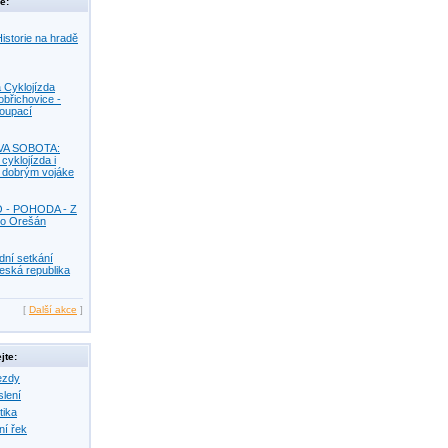
e:
istorie na hradě
 Cyklojízda
obřichovice -
Koupací
VA SOBOTA:
 cyklojízda i
s dobrým vojáke
O - POHODA - Z
o Orešán
dní setkání
eská republika
[
Další akce
]
jte:
ezdy
slení
tika
ní řek