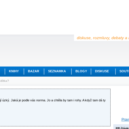
diskuse, rozmluvy, debaty a 
KNIHY
BAZAR
SEZNAMKA
BLOGY
DISKUSE
SOUT
ídítka?
 úzký. Jaká je podle vás norma. Jo a chtěla by tam i rohy. A když tam dá ty
Prav
PR článk