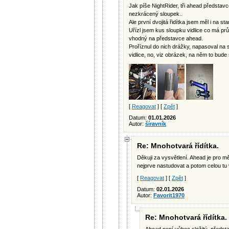
Jak píše NightRider, tři ahead představc
nezkrácený sloupek..
Ale první dvojitá řidítka jsem měl i na s
Uřízl jsem kus sloupku vidlice co má prům
vhodný na představce ahead.
Proříznul do nich drážky, napasoval na 
vidlice, no, viz obrázek, na něm to bude
[
Reagovat
] [
Zpět
]
Datum:
01.01.2026
Autor:
šíravník
Re: Mnohotvará řídítka.
Děkuji za vysvětlení. Ahead je pro 
nejprve nastudovat a potom celou t
[
Reagovat
] [
Zpět
]
Datum:
02.01.2026
Autor:
Favorit1970
Re: Mnohotvará řídítka.