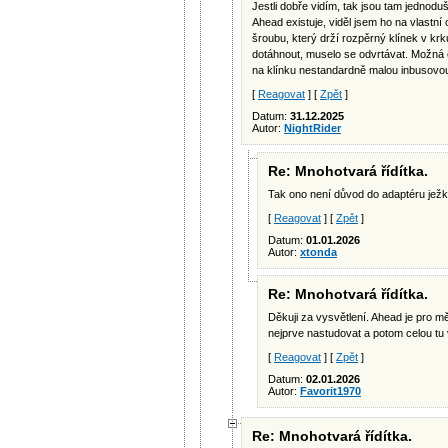
Jestli dobře vidím, tak jsou tam jednodu
Ahead existuje, viděl jsem ho na vlastní 
šroubu, který drží rozpěrný klínek v krk
dotáhnout, muselo se odvrtávat. Možná e
na klínku nestandardně malou inbusovou
[
Reagovat
] [
Zpět
]
Datum:
31.12.2025
Autor:
NightRider
Re: Mnohotvará řídítka.
Tak ono není důvod do adaptéru ježka 
[
Reagovat
] [
Zpět
]
Datum:
01.01.2026
Autor:
xtonda
Re: Mnohotvará řídítka.
Děkuji za vysvětlení. Ahead je pro 
nejprve nastudovat a potom celou t
[
Reagovat
] [
Zpět
]
Datum:
02.01.2026
Autor:
Favorit1970
Re: Mnohotvará řídítka.