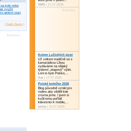
letos jsme v plném…
HMS
| 21.07.2026
 na kole nebo
ak využít
ro aktivní start
[
Další články
]
Kolem Lužických jezer
Už celkem tradičně se s
kamarádkou Líbou
vydáváme na nějaký
týdenní „etapový" výlet.
Loni to bylo Polsko,…
Aar
| 17.07.2026
Polské kolečko 2026
Blog původně vznikl pro
rodinu aby věděli kde
zrovna jsme. I jsem si
kvůli tomu pořídil
klávesnici k mobilu,…
petrp
| 15.07.2026