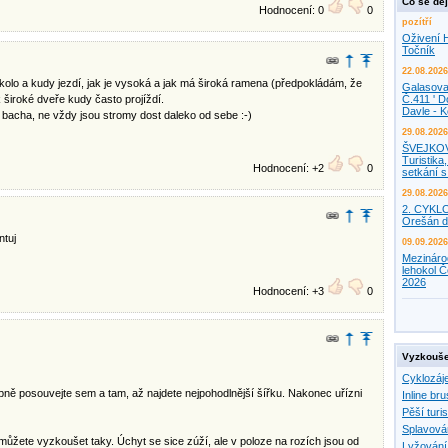
Co se děj
Hodnocení: 0
0
pozítří
Oživení H
Točník
22.08.2026
má kolo a kudy jezdí, jak je vysoká a jak má široká ramena (předpokládám, že
Galasova
k široké dveře kudy často projíždí.
Č.411 ' D
Davle - 
le bacha, ne vždy jsou stromy dost daleko od sebe :-)
29.08.2026
ŠVEJKO
Turistika,
Hodnocení: +2
0
setkání 
29.08.2026
2. CYKL
Orešán d
ntuj
09.09.2026
Mezináro
lehokol Č
2026
Hodnocení: +3
0
Vyzkouše
Cyklozáj
upně posouvejte sem a tam, až najdete nejpohodlnější šířku. Nakonec uřízni
Inline bru
Pěší turis
Splavová
můžete vyzkoušet taky. Úchyt se sice zúží, ale v poloze na rozích jsou od
Lyžování