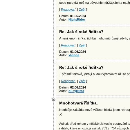
sebe ruce dál než na původních držátkách a možná
[
Reagovat
] [
Zpět
]
Datum:
01.06.2024
Autor:
NightRider
Re: Jak široké řidítka?
A není jenom šířka, řidítka mohu mít různý zdvih
[
Reagovat
] [
Zpět
]
Datum:
01.06.2024
Autor:
xtonda
Re: Jak široké řidítka?
...přesně taková, jaká jí budou vyhovovat až se p
[
Reagovat
] [
Zpět
]
Datum:
02.06.2024
Autor:
bi-cyklista
Mnohotvará řídítka.
Nechtěje zakládat nové vlákno, hledal jsem retros
:-)
Asi tak před rokem v nějaké diskusi o cestování t
řídítek, které umožňují asi tak 753 či 754 různých