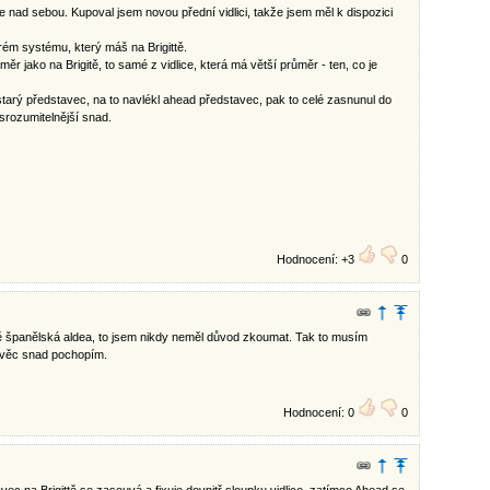
e nad sebou. Kupoval jsem novou přední vidlici, takže jsem měl k dispozici
tarém systému, který máš na Brigittě.
ěr jako na Brigitě, to samé z vidlice, která má větší průměr - ten, co je
starý představec, na to navlékl ahead představec, pak to celé zasnunul do
 srozumitelnější snad.
Hodnocení: +3
0
mě španělská aldea, to jsem nikdy neměl důvod zkoumat. Tak to musím
u věc snad pochopím.
Hodnocení: 0
0