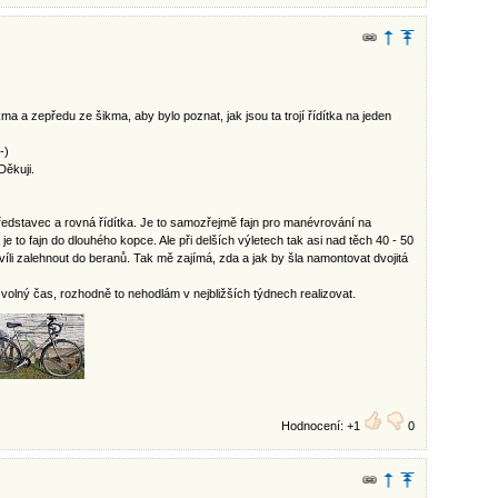
ma a zepředu ze šikma, aby bylo poznat, jak jsou ta trojí řídítka na jeden
-)
Děkuji.
edstavec a rovná řídítka. Je to samozřejmě fajn pro manévrování na
to fajn do dlouhého kopce. Ale při delších výletech tak asi nad těch 40 - 50
íli zalehnout do beranů. Tak mě zajímá, zda a jak by šla namontovat dvojitá
 volný čas, rozhodně to nehodlám v nejbližších týdnech realizovat.
Hodnocení: +1
0