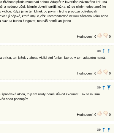
še tři Ahead představce nad sebou. Adaptér z favoritího závitového krku na
oči a nedoporučuji: jakmile dovnitř strčíš ježka, už se nikdy nedostaneš ke
u vidlice. Když jsme ten klínek po prvním týdnu provozu potřebovali
xistují nějaké, které mají v ježku nestandardně velkou závitovou díru nebo
 hlavu a budou fungovat; ten náš neměl ani jedno.
Hodnocení: 0
0
strkat, ten ježek v ahead vidlici plní funkci, kterou v tom adaptéru nemá.
Hodnocení: 0
0
mě španělská aldea, to jsem nikdy neměl důvod zkoumat. Tak to musím
u věc snad pochopím.
Hodnocení: 0
0