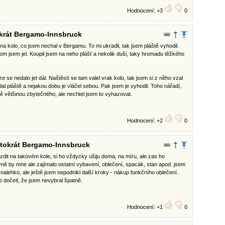
Hodnocení: +3
0
okrát Bergamo-Innsbruck
na kolo, co jsem nechal v Bergamu. To mi ukradli, tak jsem pláště vyhodil.
om jsem jel. Koupil jsem na neho plášť a nekolik duši, taky hromadu těžkého
e se nedalo jet dál. Naštěstí se tam valel vrak kolo, tak jsem si z něho vzal
al pláště a nejakou dobu je vláčel sebou. Pak jsem je vyhodil. Toho nářadí,
mě většinou zbytečného, ale nechtel jsem to vyhazovat.
Hodnocení: +2
0
entokrát Bergamo-Innsbruck
ezdit na takovém kole, si ho vždycky ušiju doma, na míru, ale zas ho
ně by mne ale zajímalo ostatní vybavení, oblečení, spacák, stan apod. jsem
 nalehko, ale ještě jsem nepodnikl další kroky - nákup funkčního oblečení.
 dočetl, že jsem nevybral špatně.
Hodnocení: +1
0