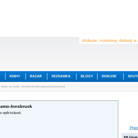
diskuse, rozmluvy, debaty a 
KNIHY
BAZAR
SEZNAMKA
BLOGY
DISKUSE
SOUT
 Aply na kole, tentokrát Bergamo-Innsbruck
rgamo-Innsbruck
to opět krásné.
Prav
PR článk