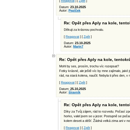
[
Reagovat
] [
Zpět
]
Datum:
23.10.2025
Autor:
Pepíček
Re: Opět přes Aply na kole, tent
Děkuji za krásnou pochvalu.
[
Reagovat
] [
Zpět
]
Datum:
23.10.2025
Autor:
Marin7
Re: Opět přes Aply na kole, tentok
Mohl by ses, prosím, trochu víc rozepsat?
Fotky krásné, ale ještě víc by mne zajímalo, jaké 
rád, na stará kolena, naučil. Nebyla ti přes den, v 
[
Reagovat
] [
Zpět
]
Datum:
25.10.2025
Autor:
šíravník
Re: Opět přes Aply na kole, tent
Díky za Tvůj zájem, rád to rozvedu. Počasí zpo
horko, valel jsem se u jezer. Postupně se poč
kolem deseti a déšť. Žádná velká zima ani v no
[
Reagovat
] [
Zpět
]