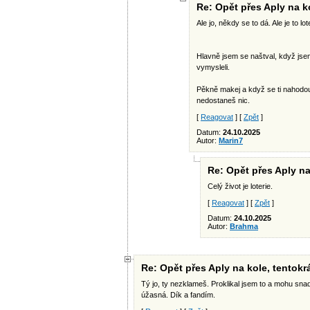
Re: Opět přes Aply na k
Ale jo, někdy se to dá. Ale je to lot
Hlavně jsem se naštval, když jsem
vymysleli.
Pěkně makej a když se ti nahodou
nedostaneš nic.
[
Reagovat
] [
Zpět
]
Datum:
24.10.2025
Autor:
Marin7
Re: Opět přes Aply n
Celý život je loterie.
[
Reagovat
] [
Zpět
]
Datum:
24.10.2025
Autor:
Brahma
Re: Opět přes Aply na kole, tentok
Tý jo, ty nezklameš. Proklikal jsem to a mohu snad ř
úžasná. Dík a fandím.