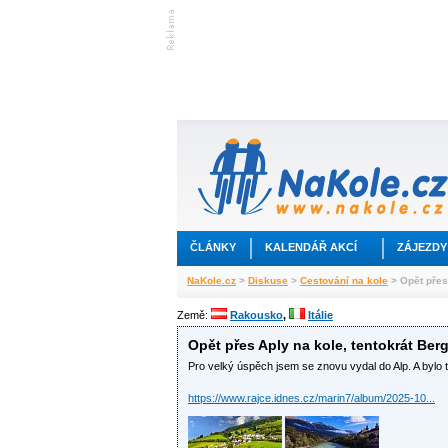
ČLÁNKY
KALENDÁŘ AKCÍ
ZÁJEZDY
NaKole.cz
>
Diskuse
>
Cestování na kole
> Opět přes
Země:
Rakousko
,
Itálie
Opět přes Aply na kole, tentokrát Be
Pro velký úspěch jsem se znovu vydal do Alp. A bylo 
https://www.rajce.idnes.cz/marin7/album/2025-10...