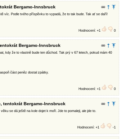
entokrát Bergamo-Innsbruck
tě víc. Podle tvého příspěvku to vypadá, že to tak bude. Tak ať se daří!
Hodnocení: +1
0
 tentokrát Bergamo-Innsbruck
at, kdy že to vlastně bude ten důchod. Tak prý v 67 letech, pokud mám 40
 aspoň část peněz dostal zpátky.
Hodnocení: +1
0
e, tentokrát Bergamo-Innsbruck
 věku se dá ještě na kole dojet k moři. Jde to pomaleji, ale jde to.
Hodnocení: +1
-1