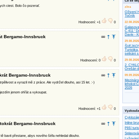
Co se děj
h ciest. Bolo čo pozerať.
zítra
Oživení H
Točník
Hodnocení: +1
0
22.08.2026
Galasova
Č.411 ' D
Davle - 
rát Bergamo-Innsbruck
29.08.2026
ŠVEJKO
Turistika,
setkání 
Hodnocení: 0
0
29.08.2026
2. CYKL
Orešán d
okrát Bergamo-Innsbruck
09.09.2026
Mezináro
ělivost a vyrazil mě z práce. Ale vydržel dlouho, asi 15 let. :-)
lehokol Č
2026
 jezdím jenom ohřát a vykoupat.
Hodnocení: +1
0
Vyzkouše
Cyklozáj
Inline bru
entokrát Bergamo-Innsbruck
Pěší turis
Splavová
 tě bavit přestane, abys nového šéfa nehledal dlouho.
Lyžování