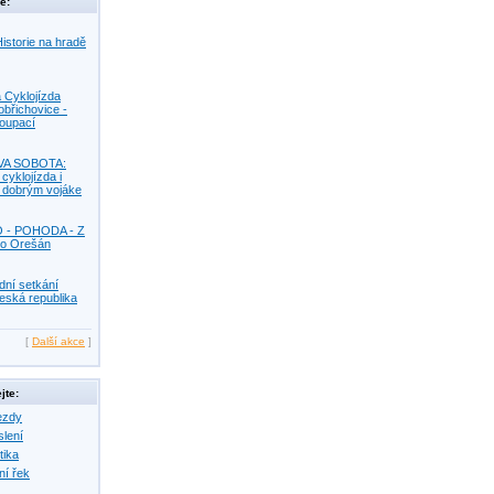
e:
istorie na hradě
 Cyklojízda
obřichovice -
Koupací
VA SOBOTA:
 cyklojízda i
s dobrým vojáke
O - POHODA - Z
o Orešán
dní setkání
eská republika
[
Další akce
]
jte:
ezdy
slení
tika
ní řek