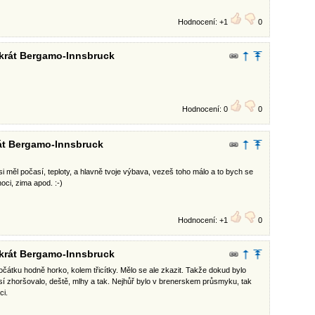
Hodnocení: +1
0
okrát Bergamo-Innsbruck
Hodnocení: 0
0
rát Bergamo-Innsbruck
jsi měl počasí, teploty, a hlavně tvoje výbava, vezeš toho málo a to bych se
noci, zima apod. :-)
Hodnocení: +1
0
okrát Bergamo-Innsbruck
čátku hodně horko, kolem třicítky. Mělo se ale zkazit. Takže dokud bylo
así zhoršovalo, deště, mlhy a tak. Nejhůř bylo v brenerskem průsmyku, tak
ci.