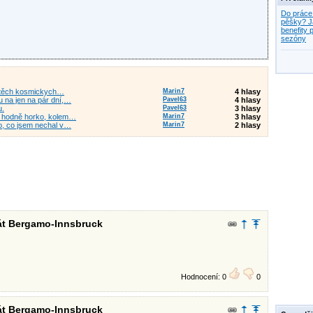
Do práce
pěšky? J
benefity p
sezóny
 z těch kosmickych…
Marin7
4 hlasy
u na jen na pár dní,…
Pavel63
4 hlasy
u.
Pavel63
3 hlasy
u hodně horko, kolem…
Marin7
3 hlasy
lo, co jsem nechal v…
Marin7
2 hlasy
rát Bergamo-Innsbruck
Hodnocení: 0
0
rát Bergamo-Innsbruck