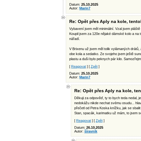
Datum:
25.10.2025
Autor:
Marin7
Re: Opět přes Aply na kole, tent
Vybavení jsem měl minimální. Vzal jsem pláště 
Koupil jsem za 120e nějaké dámské kolo a na t
nářadí.
V Brixenu už jsem měl tolik vylámaných drátů, z
obe kola a sedatko. Ze svojeho jsem ještě sund
plastu a duši bylo peknych pár kilo. Samozřej
[
Reagovat
] [
Zpět
]
Datum:
25.10.2025
Autor:
Marin7
Re: Opět přes Aply na kole, t
Děkuji za odpověď, ty to bych teda nedal, j
nedokážu nikde nechat svému osudu... hlav
přečetl od Petra Koska knížku, jak se sbalit
Stan, spacák, karimatku už mám, to jsem se
[
Reagovat
] [
Zpět
]
Datum:
26.10.2025
Autor:
šíravník