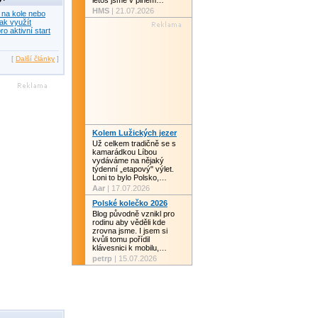
letos jsme v plném…
HMS
| 21.07.2026
 na kole nebo
ak využít
ro aktivní start
[
Další články
]
Kolem Lužických jezer
Už celkem tradičně se s
kamarádkou Líbou
vydáváme na nějaký
týdenní „etapový" výlet.
Loni to bylo Polsko,…
Aar
| 17.07.2026
Polské kolečko 2026
Blog původně vznikl pro
rodinu aby věděli kde
zrovna jsme. I jsem si
kvůli tomu pořídil
klávesnici k mobilu,…
petrp
| 15.07.2026