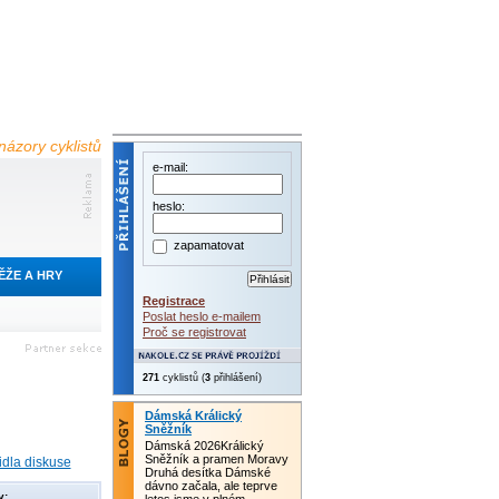
názory cyklistů
e-mail:
heslo:
zapamatovat
ĚŽE A HRY
Registrace
Poslat heslo e-mailem
Proč se registrovat
271
cyklistů (
3
přihlášení)
Dámská Králický
Sněžník
Dámská 2026Králický
Sněžník a pramen Moravy
idla diskuse
Druhá desítka Dámské
dávno začala, ale teprve
y: