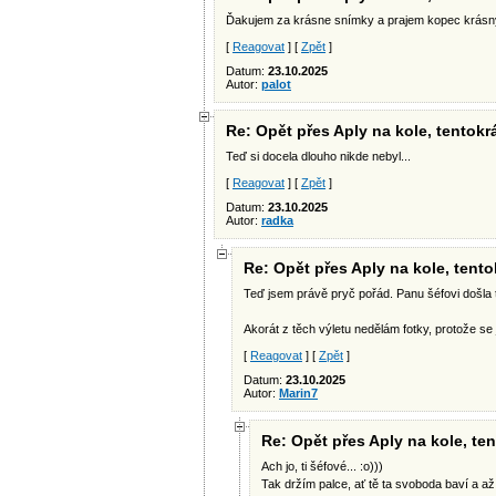
Ďakujem za krásne snímky a prajem kopec krásnyc
[
Reagovat
] [
Zpět
]
Datum:
23.10.2025
Autor:
palot
Re: Opět přes Aply na kole, tentok
Teď si docela dlouho nikde nebyl...
[
Reagovat
] [
Zpět
]
Datum:
23.10.2025
Autor:
radka
Re: Opět přes Aply na kole, tent
Teď jsem právě pryč pořád. Panu šéfovi došla trp
Akorát z těch výletu nedělám fotky, protože se
[
Reagovat
] [
Zpět
]
Datum:
23.10.2025
Autor:
Marin7
Re: Opět přes Aply na kole, t
Ach jo, ti šéfové... :o)))
Tak držím palce, ať tě ta svoboda baví a až