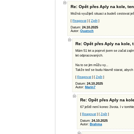
Re: Opět přes Aply na kole, t
Možná využiješ situaci a budeš cestovat ješ
[
Reagovat
] [
Zpět
]
Datum:
24.10.2025
Autor:
Quatsch
Re: Opět přes Aply na kole,
Mám 51 let a poprvé jsem se začal zajím
let odpracovaných.
Na to se jim můžu vy...
Takže teď se budu hlavně starat, abych
[
Reagovat
] [
Zpět
]
Datum:
24.10.2025
Autor:
Marin7
Re: Opět přes Aply na kol
67 ještě není konec života. I v tomhle
[
Reagovat
] [
Zpět
]
Datum:
24.10.2025
Autor:
Brahma