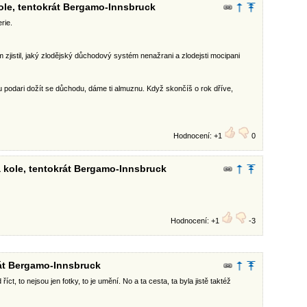
ole, tentokrát Bergamo-Innsbruck
erie.
 zjistil, jaký zlodějský důchodový systém nenažrani a zlodejsti mocipani
 podari dožít se důchodu, dáme ti almuznu. Když skončíš o rok dříve,
Hodnocení: +1
0
a kole, tentokrát Bergamo-Innsbruck
Hodnocení: +1
-3
rát Bergamo-Innsbruck
íct, to nejsou jen fotky, to je umění. No a ta cesta, ta byla jistě taktéž