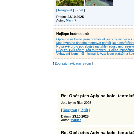
[
Reagovat
] [
Zpět
]
Datum:
23.10.2025
Autor:
Marin7
Nejlépe hodnocené
Opravdu usilovně jsem přemýšlel, jestli by se něco
Moc bych se do toho montovat neměl, jezdím/většino
No právě proto potřebuješ na tyhle radosti mít rezerv
Díky za Tvůj zájem, rád to rozvedu. Počasí zpočátk
Vybavení jsem měl minimální. Vzal jsem pláště na ko
[
Zobrazit navigační strom
]
Re: Opět přes Aply na kole, tentok
Jo a byl to říjen 2025
[
Reagovat
] [
Zpět
]
Datum:
23.10.2025
Autor:
Marin7
Re: Opět přes Aply na kole, tentok