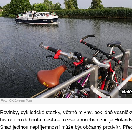
Foto: CK Extrem Tour
Rovinky, cyklistické stezky, větrné mlýny, poklidné vesničk
historií prodchnutá města – to vše a mnohem víc je Holand
Snad jedinou nepříjemností může být občasný protivítr. Pře