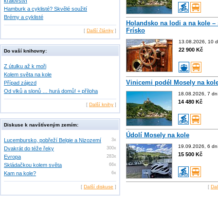
království
Hamburk a cyklisté? Skvělé soužití
Brémy a cyklisté
Holandsko na lodi a na kole – 
Frísko
[
Další články
]
13.08.2026, 10 d
22 900 Kč
Do vaší knihovny:
Z útulku až k moři
Kolem světa na kole
Vinicemi podél Mosely na kol
Případ zájezd
Od vlků a slonů … hurá domů! + příloha
18.08.2026, 7 dn
14 480 Kč
[
Další knihy
]
Diskuse k navštíveným zemím:
Údolí Mosely na kole
Lucembursko, pobřeží Belgie a Nizozemí
3x
19.09.2026, 6 dn
Dvakrát do téže řeky
300x
15 500 Kč
Evropa
283x
Skládačkou kolem světa
66x
Kam na kole?
6x
[
Další diskuse
]
[
Dal