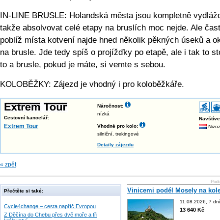
IN-LINE BRUSLE: Holandská města jsou kompletně vydláž
takže absolvovat celé etapy na bruslích moc nejde. Ale čas
poblíž místa kotvení najde hned několik pěkných úseků a o
na brusle. Jde tedy spíš o projížďky po etapě, ale i tak to st
to a brusle, pokud je máte, si vemte s sebou.
KOLOBĚŽKY: Zájezd je vhodný i pro koloběžkáře.
Náročnost:
nízká
Cestovní kancelář:
Navštív
Extrem Tour
Vhodné pro kolo:
Nizo
silniční, trekingové
Detaily zájezdu
« zpět
Podo
Vinicemi podél Mosely na kol
Přečtěte si také:
11.08.2026, 7 dn
Cycle4change – cesta napříč Evropou
13 640 Kč
Z Děčína do Chebu přes dvě moře a tři