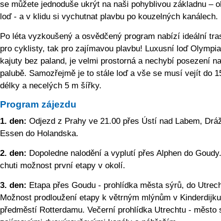
se můžete jednoduše ukrýt na naši pohyblivou základnu – 
loď - a v klidu si vychutnat plavbu po kouzelných kanálech.
Po léta vyzkoušený a osvědčený program nabízí ideální tra
pro cyklisty, tak pro zajímavou plavbu! Luxusní loď Olympi
kajuty bez paland, je velmi prostorná a nechybí posezení na
palubě. Samozřejmě je to stále loď a vše se musí vejít do 
délky a necelých 5 m šířky.
Program zájezdu
1. den:
Odjezd z Prahy ve 21.00 přes Ústí nad Labem, Drá
Essen do Holandska.
2. den:
Dopoledne nalodění a vyplutí přes Alphen do Goudy.
chuti možnost první etapy v okolí.
3. den:
Etapa přes Goudu - prohlídka města sýrů, do Utrech
Možnost prodloužení etapy k větrným mlýnům v Kinderdijku
předměstí Rotterdamu. Večerní prohlídka Utrechtu - město 