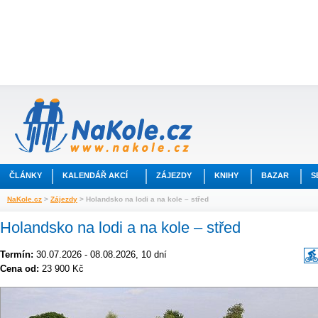
ČLÁNKY
KALENDÁŘ AKCÍ
ZÁJEZDY
KNIHY
BAZAR
S
NaKole.cz
>
Zájezdy
> Holandsko na lodi a na kole – střed
Holandsko na lodi a na kole – střed
Termín:
30.07.2026 - 08.08.2026, 10 dní
Cena od:
23 900 Kč