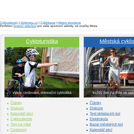
Cyklozájezdy
|
Dokempu.cz
|
Cyklobazar
|
Aktivni dovolená
Perfektní
funkční oblečení
pro vaše sportovní aktivity, od značky Moira.
Cykloturistika
Městská cyklis
výlety, cestování, rekreační cyklistika
každý den na kole ve va
Články
Články
Diskuze
Diskuze
Kalendář akcí
Test skládacích kol
Cyklozájezdy
Elektrokola
Tipy na výlet
Bazar městských kol
Cestopisy
Kalendář akcí