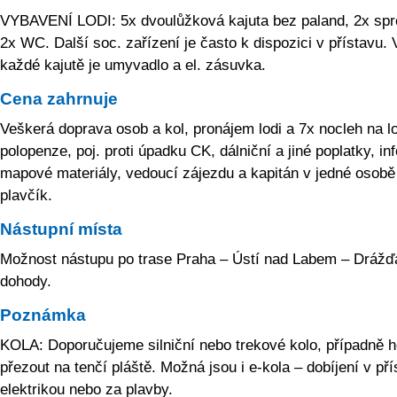
VYBAVENÍ LODI: 5x dvoulůžková kajuta bez paland, 2x spr
2x WC. Další soc. zařízení je často k dispozici v přístavu. 
každé kajutě je umyvadlo a el. zásuvka.
Cena zahrnuje
Veškerá doprava osob a kol, pronájem lodi a 7x nocleh na lo
polopenze, poj. proti úpadku CK, dálniční a jiné poplatky, inf
mapové materiály, vedoucí zájezdu a kapitán v jedné osobě
plavčík.
Nástupní místa
Možnost nástupu po trase Praha – Ústí nad Labem – Drážď
dohody.
Poznámka
KOLA: Doporučujeme silniční nebo trekové kolo, případně 
přezout na tenčí pláště. Možná jsou i e-kola – dobíjení v pří
elektrikou nebo za plavby.