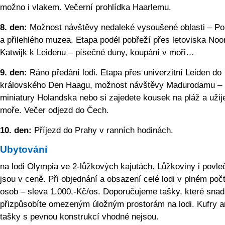
možno i vlakem. Večerní prohlídka Haarlemu.
8. den:
Možnost návštěvy nedaleké vysoušené oblasti – Po
a přilehlého muzea. Etapa podél pobřeží přes letoviska Noo
Katwijk k Leidenu – písečné duny, koupání v moři…
9. den:
Ráno předání lodi. Etapa přes univerzitní Leiden do
královského Den Haagu, možnost návštěvy Madurodamu – 
miniatury Holandska nebo si zajedete kousek na pláž a užije
moře. Večer odjezd do Čech.
10. den:
Příjezd do Prahy v ranních hodinách.
Ubytování
na lodi Olympia ve 2-lůžkových kajutách. Lůžkoviny i povle
jsou v ceně. Při objednání a obsazení celé lodi v plném poč
osob – sleva 1.000,-Kč/os. Doporučujeme tašky, které sna
přizpůsobíte omezeným úložným prostorám na lodi. Kufry a
tašky s pevnou konstrukcí vhodné nejsou.