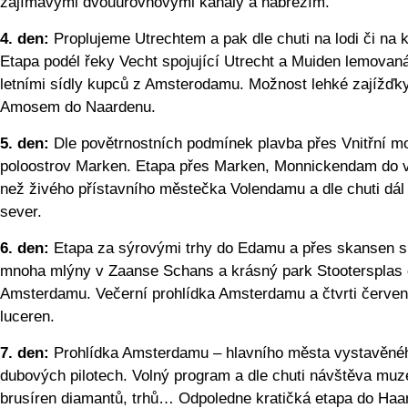
zajímavými dvouúrovňovými kanály a nábřežím.
4. den:
Proplujeme Utrechtem a pak dle chuti na lodi či na k
Etapa podél řeky Vecht spojující Utrecht a Muiden lemovan
letními sídly kupců z Amsterodamu. Možnost lehké zajížďk
Amosem do Naardenu.
5. den:
Dle povětrnostních podmínek plavba přes Vnitřní m
poloostrov Marken. Etapa přes Marken, Monnickendam do 
než živého přístavního městečka Volendamu a dle chuti dál
sever.
6. den:
Etapa za sýrovými trhy do Edamu a přes skansen s
mnoha mlýny v Zaanse Schans a krásný park Stootersplas
Amsterdamu. Večerní prohlídka Amsterdamu a čtvrti červe
luceren.
7. den:
Prohlídka Amsterdamu – hlavního města vystavěné
dubových pilotech. Volný program a dle chuti návštěva muz
brusíren diamantů, trhů… Odpoledne kratičká etapa do Haa