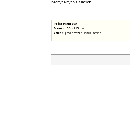
neobyčejných situacích.
Počet stran:
180
Formát:
150 x 215 mm
Vzhled:
pevná vazba, lesklé lamino