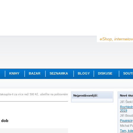
eShop, internetov
KNIHY
BAZAR
SEZNAMKA
BLOGY
DISKUSE
SOUT
akoupíte-li za více než 500 Kč, ušetříte na poštovném
Nejprodávanější:
Nové titu
Jiří Štekl
Rozhled
2019
Jiří Bou
h dob
Poutnick
Michal P
Tam, kde