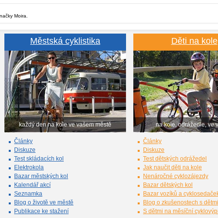
značky Moira.
Městská cyklistika
Děti na kole
každý den na kole ve vašem městě
na kole, odrážedle, ve 
Články
Články
Diskuze
Diskuze
Test skládacích kol
Test dětských odrážedel
Elektrokola
Jak naučit děti na kole
Bazar městských kol
Nenáročné cyklozájezdy
Kalendář akcí
Bazar dětských kol
Seznamka
Bazar vozíků a cyklosedače
Blog o životě ve městě
Blog o zkušenostech s dětm
Publikace ke stažení
S dětmi na měsíční cyklový