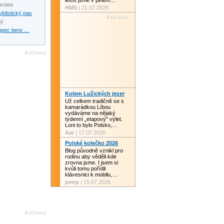
letos jsme v plném…
avlata
HMS
| 21.07.2026
yklistický pas
ný
opec bere …
Kolem Lužických jezer
Už celkem tradičně se s
kamarádkou Líbou
vydáváme na nějaký
týdenní „etapový" výlet.
Loni to bylo Polsko,…
Aar
| 17.07.2026
Polské kolečko 2026
Blog původně vznikl pro
rodinu aby věděli kde
zrovna jsme. I jsem si
kvůli tomu pořídil
klávesnici k mobilu,…
petrp
| 15.07.2026