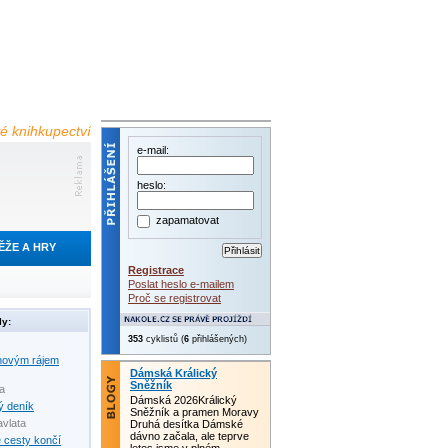
é knihkupectví
e-mail:
heslo:
zapamatovat
ĚŽE A HRY
Registrace
Poslat heslo e-mailem
Proč se registrovat
ly:
353
cyklistů (
6
přihlášených)
novým rájem
Dámská Králický
Sněžník
da
Dámská 2026Králický
ý deník
Sněžník a pramen Moravy
avlata
Druhá desítka Dámské
dávno začala, ale teprve
 cesty končí