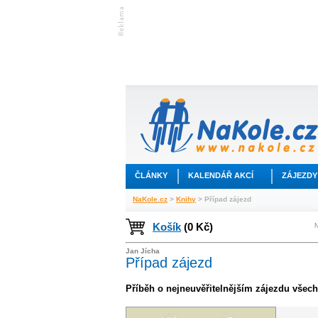
ČLÁNKY
KALENDÁŘ AKCÍ
ZÁJEZDY
NaKole.cz
>
Knihy
> Případ zájezd
Košík
(0 Kč)
N
Jan Jícha
Případ zájezd
Příběh o nejneuvěřitelnějším zájezdu všec