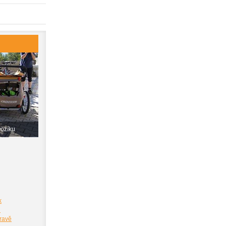
vozíku
k
i
pravě