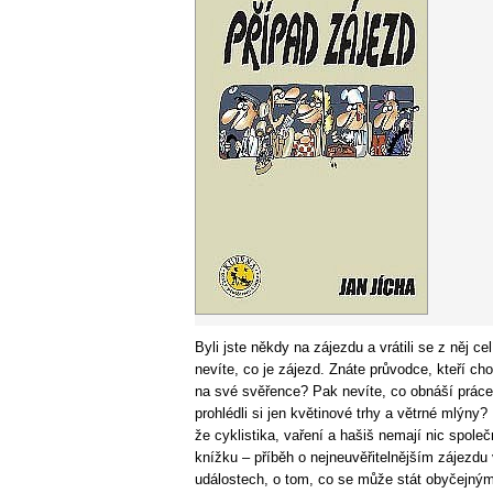
Byli jste někdy na zájezdu a vrátili se z něj 
nevíte, co je zájezd. Znáte průvodce, kteří c
na své svěřence? Pak nevíte, co obnáší práce
prohlédli si jen květinové trhy a větrné mlýny? P
že cyklistika, vaření a hašiš nemají nic společ
knížku – příběh o nejneuvěřitelnějším zájezd
událostech, o tom, co se může stát obyčejným