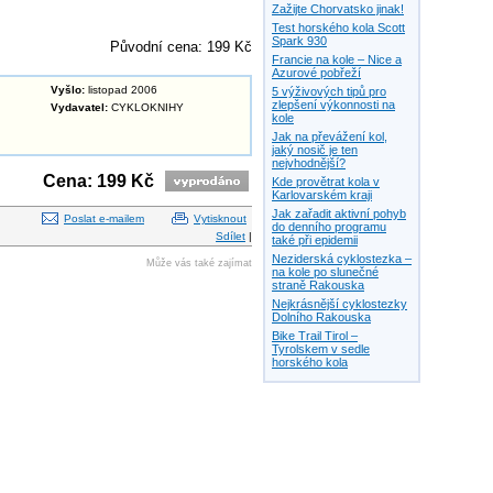
Zažijte Chorvatsko jinak!
Test horského kola Scott
Spark 930
Původní cena: 199 Kč
Francie na kole – Nice a
Azurové pobřeží
Vyšlo:
listopad 2006
5 výživových tipů pro
zlepšení výkonnosti na
Vydavatel:
CYKLOKNIHY
kole
Jak na převážení kol,
jaký nosič je ten
nejvhodnější?
Cena: 199 Kč
Kde provětrat kola v
Karlovarském kraji
Jak zařadit aktivní pohyb
Poslat e-mailem
Vytisknout
do denního programu
Sdílet
|
také při epidemii
Neziderská cyklostezka –
Může vás také zajímat
na kole po slunečné
straně Rakouska
Nejkrásnější cyklostezky
Dolního Rakouska
Bike Trail Tirol –
Tyrolskem v sedle
horského kola