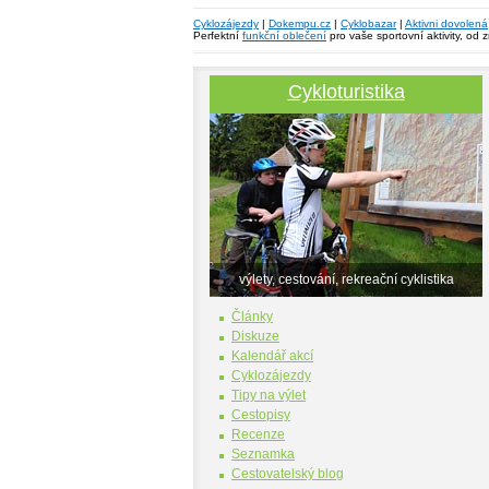
Cyklozájezdy
|
Dokempu.cz
|
Cyklobazar
|
Aktivni dovolená
Perfektní
funkční oblečení
pro vaše sportovní aktivity, od 
Cykloturistika
výlety, cestování, rekreační cyklistika
Články
Diskuze
Kalendář akcí
Cyklozájezdy
Tipy na výlet
Cestopisy
Recenze
Seznamka
Cestovatelský blog