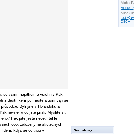
Michal P
Alpský c
Milan Sil
Každý k
DECH
celí, se vším majetkem a všichni? Pak
hodí s deštníkem po městě a usmívají se
 průvodce. Byli jste v Holandsku a
ak nevíte, o co jste přišli. Myslíte si,
ného? Pak jste ještě nečetli tuhle
u všech dob, založený na skutečných
 lidem, když se ocitnou v
Nové články: