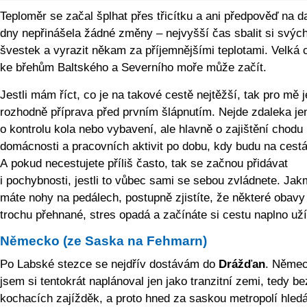
Teploměr se začal šplhat přes třicítku a ani předpověď na da
dny nepřinášela žádné změny – nejvyšší čas sbalit si svých
švestek a vyrazit někam za příjemnějšími teplotami. Velká 
ke břehům Baltského a Severního moře může začít.
Jestli mám říct, co je na takové cestě nejtěžší, tak pro mě j
rozhodně příprava před prvním šlápnutím. Nejde zdaleka je
o kontrolu kola nebo vybavení, ale hlavně o zajištění chodu
domácnosti a pracovních aktivit po dobu, kdy budu na cest
A pokud necestujete příliš často, tak se začnou přidávat
i pochybnosti, jestli to vůbec sami se sebou zvládnete. Jak
máte nohy na pedálech, postupně zjistíte, že některé obavy
trochu přehnané, stres opadá a začínáte si cestu naplno uží
Německo (ze Saska na Fehmarn)
Po Labské stezce se nejdřív dostávám do
Drážďan
. Něme
jsem si tentokrát naplánoval jen jako tranzitní zemi, tedy be
kochacích zajížděk, a proto hned za saskou metropolí hle