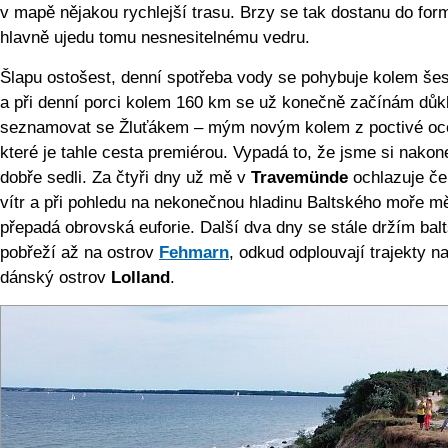
v mapě nějakou rychlejší trasu. Brzy se tak dostanu do for
hlavně ujedu tomu nesnesitelnému ve­dru.
Šlapu ostošest, denní spotřeba vody se pohybuje kolem šesti
a při denní porci kolem 160 km se už konečně začínám důk
seznamovat se Žluťákem – mým novým kolem z poctivé oce
které je tahle cesta premiérou. Vypadá to, že jsme si nakon
dobře sedli. Za čtyři dny už mě v
Travemünde
ochlazuje če
vítr a při pohledu na nekonečnou hladinu Baltského moře m
přepadá obrovská euforie. Další dva dny se stále držím bal
pobřeží až na ostrov
Fehmarn
, odkud odplouvají trajekty n
dánský ostrov
Lolland
.