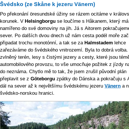
Švédsko (ze Skåne k jezeru Vänern)
Po překonání öresundské úžiny se rázem ocitáme v královst
korunek. V
Helsingborgu
se loučíme s Håkanem, který má
namířeno do své domoviny na jih. Já s Aitorem pokračujem
sever. Po dalších dvou dnech už nám cesta podél moře zač
připadat trochu monotónní, a tak se za
Halmstadem
lehce
zařezáváme do švédského vnitrozemí. Byla to dobrá volba.
zvlněný terén, lesy s čistými jezery a cesty, které jsou tém
automobilového provozu, to vše umocňuje požitek z jízdy n
do neznáma. Chytlo mě to tak, že jsem zrušil původní plán
přeplavit se z
Göteborgu
zpátky do Dánska a pokračuju s 
dál na sever až k největšímu švédskému jezeru
Vänern
a n
švédsko-norskou hranici.