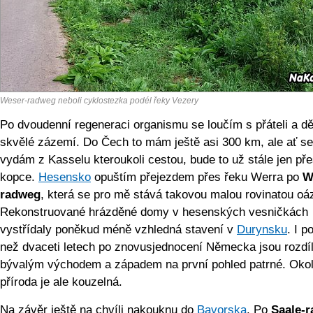
Weser-radweg neboli cyklostezka podél řeky Vezery
Po dvoudenní regeneraci organismu se loučím s přáteli a dě
skvělé zázemí. Do Čech to mám ještě asi 300 km, ale ať se
vydám z Kasselu kteroukoli cestou, bude to už stále jen př
kopce.
Hesensko
opuštím přejezdem přes řeku Werra po
W
radweg
, která se pro mě stává takovou malou rovinatou oá
Rekonstruované hrázděné domy v hesenských vesničkách
vystřídaly poněkud méně vzhledná stavení v
Durynsku
. I p
než dvaceti letech po znovusjednocení Německa jsou rozdí
bývalým východem a západem na první pohled patrné. Okol
příroda je ale kouzelná.
Na závěr ještě na chvíli nakouknu do
Bavorska
. Po
Saale-