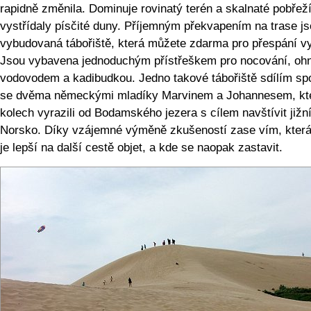
rapidně změnila. Dominuje rovinatý terén a skalnaté pobřež
vystřídaly písčité duny. Příjemným překvapením na trase j
vybudovaná tábořiště, která můžete zdarma pro přespání vy
Jsou vybavena jednoduchým přístřeškem pro nocování, oh
vodovodem a kadibudkou. Jedno takové tábořiště sdílím sp
se dvěma německými mladíky Marvinem a Johannesem, kte
kolech vyrazili od Bodamského jezera s cílem navštívit jižn
Norsko. Díky vzájemné výměně zkušeností zase vím, která
je lepší na další cestě objet, a kde se naopak zastavit.