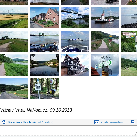
Václav Vrtal, NaKole.cz, 09.10.2013
Diskutovat k článku
(47 reakcí)
Poslat e-mailem
V