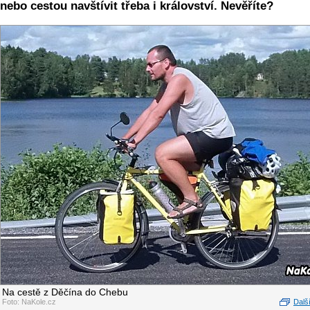
nebo cestou navštívit třeba i království. Nevěříte?
Na cestě z Děčína do Chebu
Foto: NaKole.cz
Další