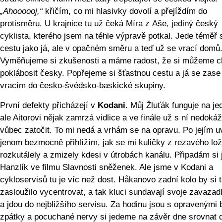
„Ahoooooj,“
křičím, co mi hlasivky dovolí a přejíždím do
protisměru. U krajnice tu už čeká Míra z Aše, jediný český
cyklista, kterého jsem na téhle výpravě potkal. Jede téměř 
cestu jako já, ale v opačném směru a teď už se vrací domů
Vyměňujeme si zkušenosti a máme radost, že si můžeme ch
poklábosit česky. Popřejeme si šťastnou cestu a já se zase
vracím do česko-švédsko-baskické skupiny.
První defekty přicházejí v
Kodani
. Můj Žluťák funguje na je
ale Aitorovi nějak zamrzá vidlice a ve finále už s ní nedoká
vůbec zatočit. To mi nedá a vrhám se na opravu. Po jejím u
jenom bezmocně přihlížím, jak se mi kuličky z rezavého lo
rozkutálely a zmizely kdesi v útrobách kanálu. Připadám si 
Hanzlík ve filmu Slavnosti sněženek. Ale jsme v Kodani a
cykloservisů tu je víc než dost. Håkanovo zadní kolo by si 
zasloužilo vycentrovat, a tak kluci sundavají svoje zavazadl
a jdou do nejbližšího servisu. Za hodinu jsou s opravenými 
zpátky a pocuchané nervy si jedeme na závěr dne srovnat 