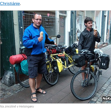
Christiánie
.
Na zmrzlině v Helsingøru