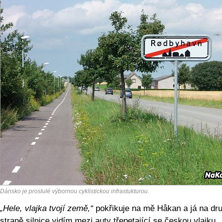
Dánsko je proslulé výbornou cyklistickou infrastukturou.
„Hele, vlajka tvojí země,“
pokřikuje na mě Håkan a já na dr
straně silnice vidím mezi auty třepetající se českou vlajku.