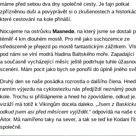
máme před sebou dva dny společné cesty. Je fajn potkat
zpřízněnou duši a povyprávět si o zkušenostech a historká
které cestování na kole přináší.
Nocujeme na ostrůvku
Masnedø
, na který jsme se dostali 
téměř 4 km dlouhém mostě. Pro mě jako suchozemce ze
středozemě je přejezd po mostě fantastickým zážitkem. Vítr 
pod námi se vlní modrá hladina Baltského moře. Zapadající
a současně vycházející měsíc ještě podtrhuje tuhle úžasno
scenérii. Mám pocit jako bych se ponořil do úplně jiného svě
Druhý den se naše posádka rozrostla o dalšího člena. Hned
ranním výjezdu na cyklostezku nás předjíždí neznámý pout
kole. Trochu si přišlápneme a hned ho zpovídáme, odkud je.
vizáží má totiž k Vikingům docela daleko.
„Jsem z Baskicka
odkud jsem asi před měsícem vyjížděl,“
odpovídá na naše 
Aitor. Má namířeno taky na sever, a tak se teď ke Kodani ří
společně.