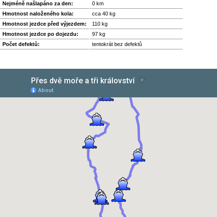
Nejméně našlapáno za den:
0 km
Hmotnost naloženého kola:
cca 40 kg
Hmotnost jezdce před výjezdem:
110 kg
Hmotnost jezdce po dojezdu:
97 kg
Počet defektů:
tentokrát bez defektů