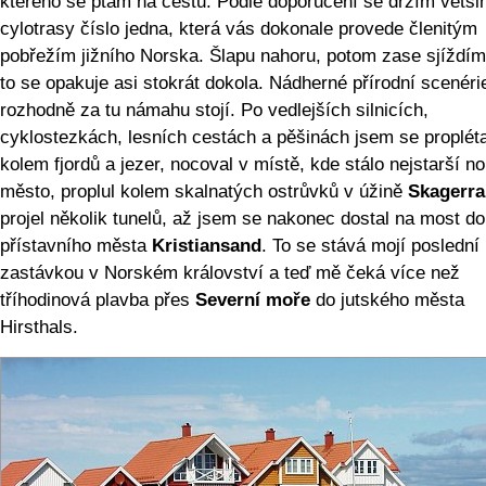
kterého se ptám na cestu. Podle doporučení se držím větši
cylotrasy číslo jedna, která vás dokonale provede členitým
pobřežím jižního Norska. Šlapu nahoru, potom zase sjíždím
to se opakuje asi stokrát dokola. Nádherné přírodní scenéri
rozhodně za tu námahu stojí. Po vedlejších silnicích,
cyklostezkách, lesních cestách a pěšinách jsem se propléta
kolem fjordů a jezer, nocoval v místě, kde stálo nejstarší n
město, proplul kolem skalnatých ostrůvků v úžině
Skagerra
projel několik tunelů, až jsem se nakonec dostal na most do
přístavního města
Kristiansand
. To se stává mojí poslední
zastávkou v Norském království a teď mě čeká více než
tříhodinová plavba přes
Severní moře
do jutského města
Hirsthals.