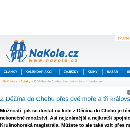
zkuste 
ČLÁNKY
KALENDÁŘ AKCÍ
ZÁJEZDY
KNIHY
BAZAR
S
NaKole.cz
>
Články
> Z Děčína do Chebu přes dvě moře a tři království
Z Děčína do Chebu přes dvě moře a tři královs
Možností, jak se dostat na kole z Děčína do Chebu je té
nekonečné množství. Asi nejznámější a nejkratší spojnic
Krušnohorská magistrála. Můžete to ale také vzít přes 