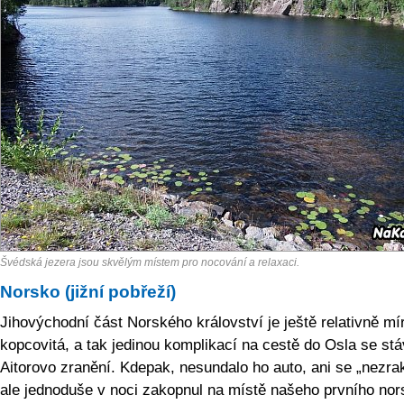
Švédská jezera jsou skvělým místem pro nocování a relaxaci.
Norsko (jižní pobřeží)
Jihovýchodní část Norského království je ještě relativně mí
kopcovitá, a tak jedinou komplikací na cestě do Osla se stá
Aitorovo zranění. Kdepak, nesundalo ho auto, ani se „nezrak
ale jednoduše v noci zakopnul na místě našeho prvního no