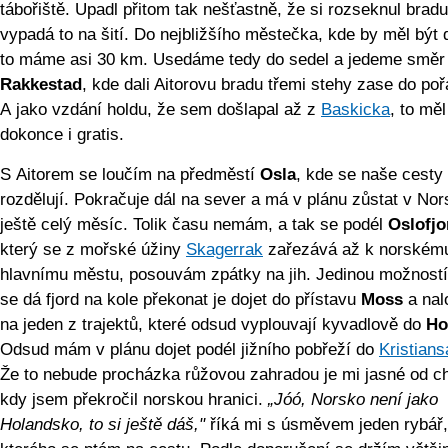
tábořiště. Upadl přitom tak nešťastně, že si rozseknul bradu
vypadá to na šití. Do nejbližšího městečka, kde by měl být 
to máme asi 30 km. Usedáme tedy do sedel a jedeme směr
Rakkestad
, kde dali Aitorovu bradu třemi stehy zase do po
A jako vzdání holdu, že sem došlapal až z
Baskicka
, to měl
dokonce i gratis.
S Aitorem se loučím na předměstí
Osla
, kde se naše cesty
rozdělují. Pokračuje dál na sever a má v plánu zůstat v No
ještě celý měsíc. Tolik času nemám, a tak se podél
Oslofjo
který se z mořské úžiny
Skagerrak
zařezává až k norském
hlavnímu městu, posouvám zpátky na jih. Jedinou možností
se dá fjord na kole překonat je dojet do přístavu
Moss
a nal
na jeden z trajektů, které odsud vyplouvají kyvadlově do
Ho
Odsud mám v plánu dojet podél jižního pobřeží do
Kristian
Že to nebude procházka růžovou zahradou je mi jasné od ch
kdy jsem překročil norskou hranici.
„Jóó, Norsko není jako
Holandsko, to si ještě dáš,"
říká mi s úsměvem jeden rybář,