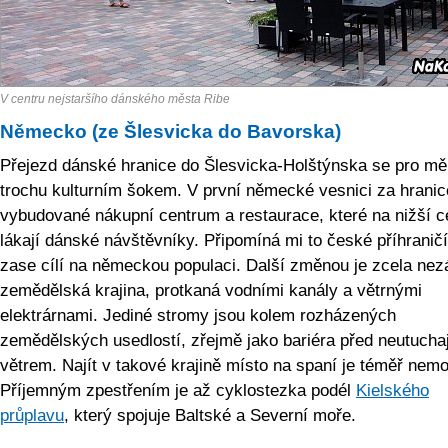
V centru nejstaršího dánského města Ribe
Německo (ze Šlesvicka do Bavorska)
Přejezd dánské hranice do Šlesvicka-Holštýnska se pro mě
trochu kulturním šokem. V první německé vesnici za hranic
vybudované nákupní centrum a restaurace, které na nižší 
lákají dánské návštěvníky. Připomíná mi to české příhraničí
zase cílí na německou populaci. Další změnou je zcela nez
zemědělská krajina, protkaná vodními kanály a větrnými
elektrárnami. Jediné stromy jsou kolem rozházených
zemědělských usedlostí, zřejmě jako bariéra před neutucha
větrem. Najít v takové krajině místo na spaní je téměř nem
Příjemným zpestřením je až cyklostezka podél
Kielského
průplavu
, který spojuje Baltské a Severní moře.