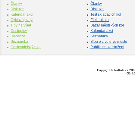
Články
Články
Diskuze
Diskuze
Kalendář akcí
Test skládacích kol
Cyklozájezdy
Elektrokola
Tipy na výlet
Bazar městských kol
Cestopisy
Kalendář akcí
Recenze
Seznamka
Seznamka
Blog o životě ve městě
Cestovatelský blog
Publikace ke stažení
Copyright © NaKole.cz 2003
článk