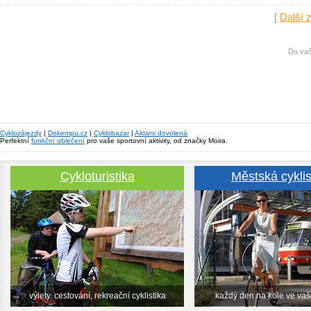
[
Další 
Do vaš
Cyklozájezdy
|
Dokempu.cz
|
Cyklobazar
|
Aktivni dovolená
Perfektní
funkční oblečení
pro vaše sportovní aktivity, od značky Moira.
Cykloturistika
Městská cyklis
výlety, cestování, rekreační cyklistika
každý den na kole ve va