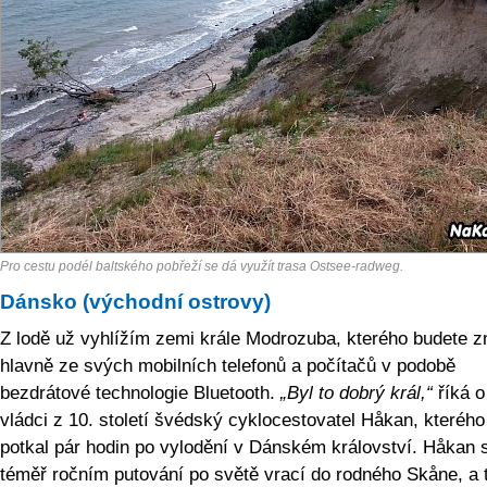
Pro cestu podél baltského pobřeží se dá využít trasa Ostsee-radweg.
Dánsko (východní ostrovy)
Z lodě už vyhlížím zemi krále Modrozuba, kterého budete z
hlavně ze svých mobilních telefonů a počítačů v podobě
bezdrátové technologie Bluetooth.
„Byl to dobrý král,“
říká o
vládci z 10. století švédský cyklocestovatel Håkan, kteréh
potkal pár hodin po vylodění v Dánském království. Håkan 
téměř ročním putování po světě vrací do rodného Skåne, a 