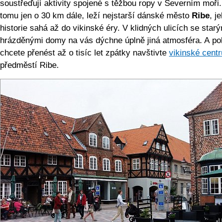
soustřeďují aktivity spojené s těžbou ropy v Severním moři.
tomu jen o 30 km dále, leží nejstarší dánské město
Ribe
, j
historie sahá až do vikinské éry. V klidných ulicích se star
hrázděnými domy na vás dýchne úplně jiná atmosféra. A po
chcete přenést až o tisíc let zpátky navštivte
vikinské cent
předměstí Ribe.