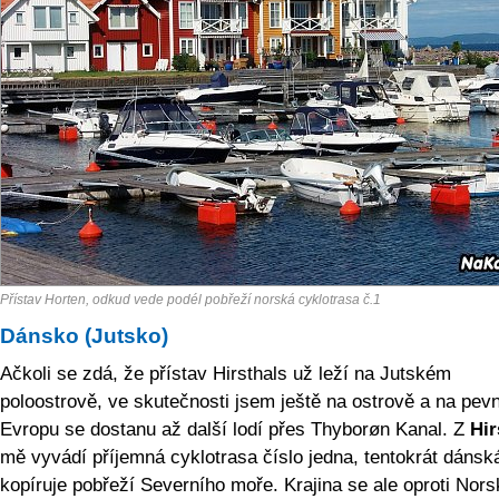
Přístav Horten, odkud vede podél pobřeží norská cyklotrasa č.1
Dánsko (Jutsko)
Ačkoli se zdá, že přístav Hirsthals už leží na Jutském
poloostrově, ve skutečnosti jsem ještě na ostrově a na pev
Evropu se dostanu až další lodí přes Thyborøn Kanal. Z
Hir
mě vyvádí příjemná cyklotrasa číslo jedna, tentokrát dánská
kopíruje pobřeží Severního moře. Krajina se ale oproti Nors