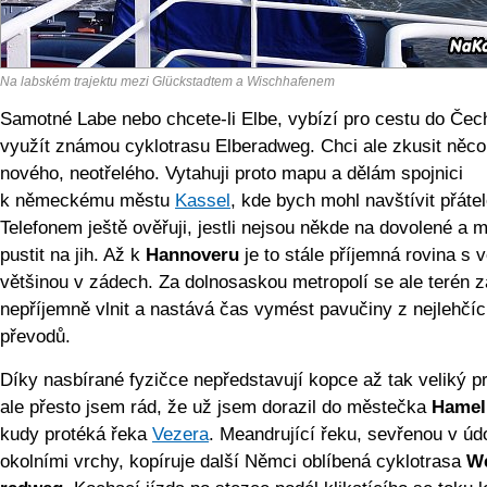
Na labském trajektu mezi Glückstadtem a Wischhafenem
Samotné Labe nebo chcete-li Elbe, vybízí pro cestu do Čec
využít známou cyklotrasu Elberadweg. Chci ale zkusit něco
nového, neotřelého. Vytahuji proto mapu a dělám spojnici
k německému městu
Kassel
, kde bych mohl navštívit přátel
Telefonem ještě ověřuji, jestli nejsou někde na dovolené a 
pustit na jih. Až k
Hannoveru
je to stále příjemná rovina s 
většinou v zádech. Za dolnosaskou metropolí se ale terén 
nepříjemně vlnit a nastává čas vymést pavučiny z nejlehčí
převodů.
Díky nasbírané fyzičce nepředstavují kopce až tak veliký p
ale přesto jsem rád, že už jsem dorazil do městečka
Hamel
kudy protéká řeka
Vezera
. Meandrující řeku, sevřenou v údo
okolními vrchy, kopíruje další Němci oblíbená cyklotrasa
We