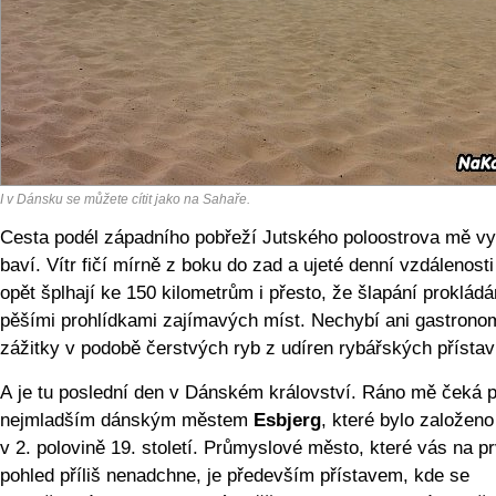
I v Dánsku se můžete cítit jako na Sahaře.
Cesta podél západního pobřeží Jutského poloostrova mě v
baví. Vítr fičí mírně z boku do zad a ujeté denní vzdálenosti
opět šplhají ke 150 kilometrům i přesto, že šlapání proklád
pěšími prohlídkami zajímavých míst. Nechybí ani gastrono
zážitky v podobě čerstvých ryb z udíren rybářských přístav
A je tu poslední den v Dánském království. Ráno mě čeká p
nejmladším dánským městem
Esbjerg
, které bylo založeno
v 2. polovině 19. století. Průmyslové město, které vás na pr
pohled příliš nenadchne, je především přístavem, kde se