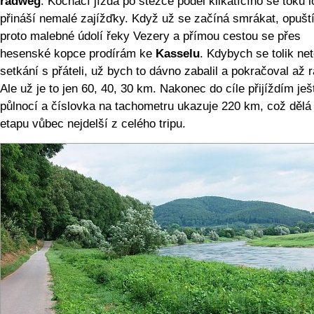
radweg
. Kochací jízda po stezce podél klikatícího se toku 
přináší nemalé zajížďky. Když už se začíná smrákat, opušt
proto malebné údolí řeky Vezery a přímou cestou se přes
hesenské kopce prodírám ke
Kasselu
. Kdybych se tolik net
setkání s přáteli, už bych to dávno zabalil a pokračoval až 
Ale už je to jen 60, 40, 30 km. Nakonec do cíle přijíždím ješ
půlnocí a číslovka na tachometru ukazuje 220 km, což dělá
etapu vůbec nejdelší z celého tripu.