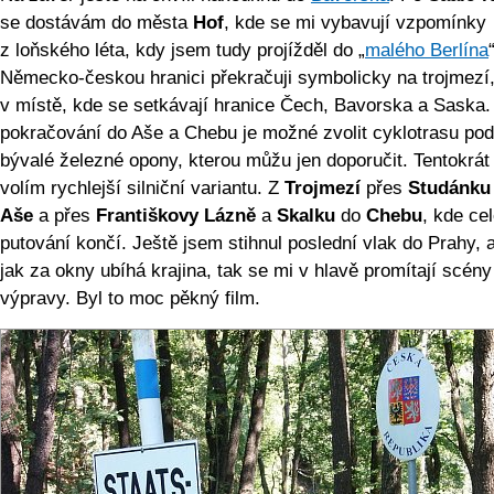
se dostávám do města
Hof
, kde se mi vybavují vzpomínky
z loňského léta, kdy jsem tudy projížděl do „
malého Berlína
Německo-českou hranici překračuji symbolicky na trojmezí,
v místě, kde se setkávají hranice Čech, Bavorska a Saska.
pokračování do Aše a Chebu je možné zvolit cyklotrasu pod
bývalé železné opony, kterou můžu jen doporučit. Tentokrát
volím rychlejší silniční variantu. Z
Trojmezí
přes
Studánku
Aše
a přes
Františkovy Lázně
a
Skalku
do
Chebu
, kde ce
putování končí. Ještě jsem stihnul poslední vlak do Prahy, a
jak za okny ubíhá krajina, tak se mi v hlavě promítají scény
výpravy. Byl to moc pěkný film.