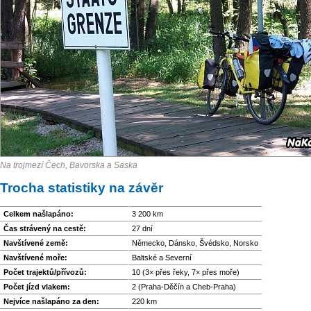
Na trojmezí Čech, Bavorska a Saska
Trocha statistiky na závěr
Celkem našlapáno:
3 200 km
Čas strávený na cestě:
27 dní
Navštívené země:
Německo, Dánsko, Švédsko, Norsko
Navštívené moře:
Baltské a Severní
Počet trajektů/přívozů:
10 (3× přes řeky, 7× přes moře)
Počet jízd vlakem:
2 (Praha-Děčín a Cheb-Praha)
Nejvíce našlapáno za den:
220 km