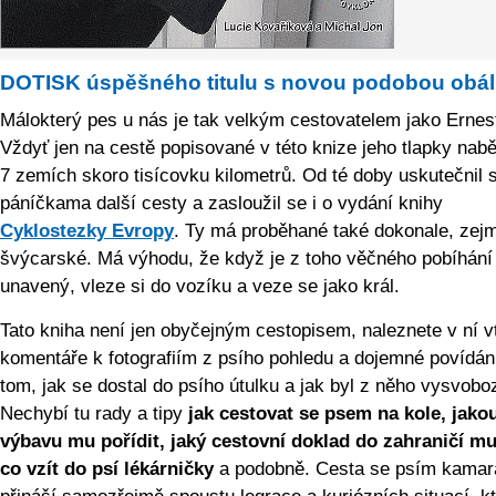
DOTISK úspěšného titulu s novou podobou obá
Málokterý pes u nás je tak velkým cestovatelem jako Ernes
Vždyť jen na cestě popisované v této knize jeho tlapky nab
7 zemích skoro tisícovku kilometrů. Od té doby uskutečnil 
páníčkama další cesty a zasloužil se i o vydání knihy
Cyklostezky Evropy
. Ty má proběhané také dokonale, zej
švýcarské. Má výhodu, že když je z toho věčného pobíhání
unavený, vleze si do vozíku a veze se jako král.
Tato kniha není jen obyčejným cestopisem, naleznete v ní v
komentáře k fotografiím z psího pohledu a dojemné povídán
tom, jak se dostal do psího útulku a jak byl z něho vysvobo
Nechybí tu rady a tipy
jak cestovat se psem na kole, jako
výbavu mu pořídit, jaký cestovní doklad do zahraničí mu
co vzít do psí lékárničky
a podobně. Cesta se psím kama