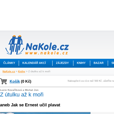
ČLÁNKY
KALENDÁŘ AKCÍ
ZÁJEZDY
KNIHY
BAZAR
S
NaKole.cz
>
Knihy
> Z útulku až k moři
Košík
(0 Kč)
Nakoupíte-li za více než 500 Kč, ušetříte 
Lucie Kovaříková a Michal Jon
Z útulku až k moři
aneb Jak se Ernest učil plavat