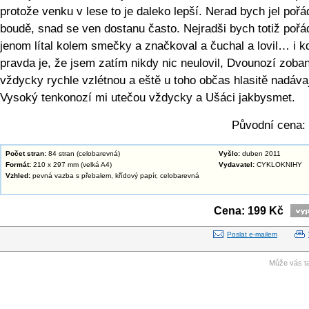
protože venku v lese to je daleko lepší. Nerad bych jel pořá
boudě, snad se ven dostanu často. Nejradši bych totiž pořá
jenom lítal kolem smečky a značkoval a čuchal a lovil… i k
pravda je, že jsem zatím nikdy nic neulovil, Dvounozí zoban
vždycky rychle vzlétnou a eště u toho občas hlasitě nadáva
Vysoký tenkonozí mi utečou vždycky a Ušáci jakbysmet.
Původní cena:
Počet stran:
84 stran (celobarevná)
Vyšlo:
duben 2011
Formát:
210 x 297 mm (velká A4)
Vydavatel:
CYKLOKNIHY
Vzhled:
pevná vazba s přebalem, křídový papír, celobarevná
Cena: 199 Kč
Poslat e-mailem
Může vás ta