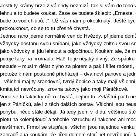
Jestli ty krámy brzo z válendy nezmizí, tak si vám do toho
lehnu a to budete koukat. Zase se budete šklebit: „Erneste, 
bude to vod chlupů...“. Už vás mám prokouknutý. Ještě byc
prokouknout, co se to tu přesně chystá.
Jednou ráno jdeme normálně ven do Hvězdy, přijdeme domů
vždycky dostanu svou snídani, jako vždycky zhltnu svou sn
jako vždycky si jdu lehnout a odpočinout. Koukám ale, že 
putuje taky na hromadu. Haf! To je nějaký divný. Ze spánk
nebude – musím dělat zlýho za plotem a pak i šílet radostí,
protože k nám postupně přicházejí – dva noví pánové a jed
– všichni maj ty srandovní, tvrdý čepice a taky mají všichni
kmitající nevrčouny, zrovna takový jako moji Páníčkové.
Vono se tu fakticky něco chystá, cejtim to. Zvláštní pach ne
jen z Páníčků, ale i z těch dalších postav. Všichni jsou neus
pohybu, něco stále dělají. Já tedy jsem v klidu, většinou š
plotu na kolemjdoucí a tohohle rozruchu si nakonec ani moc
nevšímám. Frmol se stupňuje, všichni jsou najednou venku
zahradě a já koukám, že před domem stojí pět nevrčounů. 