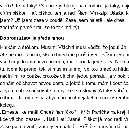
vozík! Je tu taky! Všichni vycházejí na chodník, já taky, na
cítím piškot. Haf, piškot, ten já rád! Ňam! Vrrr-zip! Uáááá, k
jsem? Už jsem zase v boudě! Zase jsem naletěl, ale dnes
začínám prvně cítit, že to tak má být.
Dobrodružství je přede mnou
Hníkám a štěkám. Musím! Všichni musí vědět, že jedu! Já j
Ale ne moc dlouho, skoro hned mě pouští ven. Běžim lesem
všichni jedou na nevrčounech, moje bouda jede taky. Nezn
tu, jsem tu prvně, tak si musim tu moji velkou smečku hlídat
nečiní mi to potíže, protože všichni jedou pomalu, já v pokli
stíhám očichávat novou cestu a ještě k tomu mám i dost ča
abych mohl značkovat stromy, keře a sloupy. A taky stíhám
odbíhat dál od cesty, abych prohnal nějakého toho zvířecíh
kolegu.
„Erneste, ke mně! Chceš ňamíčko?!“ křičí Panička na kraji 
kde všichni zastavili. Haf! Haf! Jasně! Piškot já moc rád! Vrr
Zase jsem uvnitř, zase jsem naletěl. Příště si musím dát po