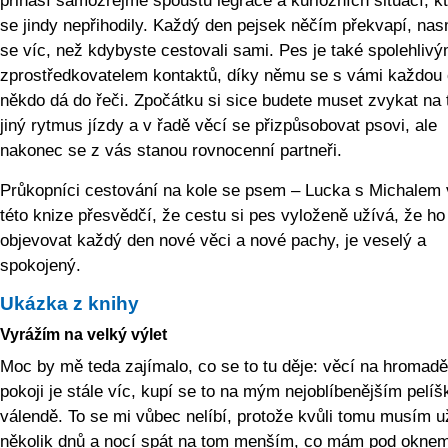
přináší samozřejmě spoustu legrace a kuriózních situací, k
se jindy nepřihodily. Každý den pejsek něčím překvapí, nas
se víc, než kdybyste cestovali sami. Pes je také spolehliv
zprostředkovatelem kontaktů, díky němu se s vámi každou c
někdo dá do řeči. Zpočátku si sice budete muset zvykat na 
jiný rytmus jízdy a v řadě věcí se přizpůsobovat psovi, ale
nakonec se z vás stanou rovnocenní partneři.
Průkopníci cestování na kole se psem – Lucka s Michalem 
této knize přesvědčí, že cestu si pes vyloženě užívá, že ho
objevovat každý den nové věci a nové pachy, je veselý a
spokojený.
Ukázka z knihy
Vyrážím na velký výlet
Moc by mě teda zajímalo, co se to tu děje: věcí na hromadě
pokoji je stále víc, kupí se to na mým nejoblíbenějším pelíš
válendě. To se mi vůbec nelíbí, protože kvůli tomu musím u
několik dnů a nocí spát na tom menším, co mám pod oknem