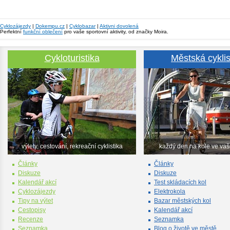
Cyklozájezdy
|
Dokempu.cz
|
Cyklobazar
|
Aktivni dovolená
Perfektní
funkční oblečení
pro vaše sportovní aktivity, od značky Moira.
Cykloturistika
Městská cyklis
výlety, cestování, rekreační cyklistika
každý den na kole ve va
Články
Články
Diskuze
Diskuze
Kalendář akcí
Test skládacích kol
Cyklozájezdy
Elektrokola
Tipy na výlet
Bazar městských kol
Cestopisy
Kalendář akcí
Recenze
Seznamka
Seznamka
Blog o životě ve městě