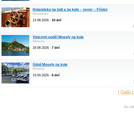
Holandsko na lodi a na kole – sever – Frísko
Nizozemsko
13.08.2026 -
10 dní
Vinicemi podél Mosely na kole
Německo
18.08.2026 -
7 dní
Údolí Mosely na kole
Německo
19.09.2026 -
6 dní
[
Další 
Do vaš