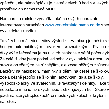
zpáteční, ale mimo špičku je platná celých 9 hodin v jakých
prostředcích hamburské MHD.
Hamburská radnice vytvořila také na svých dopravních
internetových stránkách
www.verkehrsin­fo.hamburg.de
spec
cyklistickou rubriku.
To všechno má jeden jediný výsledek. Hamburg je město s 
hustým automobilovým provozem, srovnatelným s Prahou
díky výše řečenému je na ulicích neskonale větší počet cykl
Za celé tři dny jsem potkal jediného v cyklistickém dresu, z
stovky oblečených nejrůznějším, ale zcela běžným způsob
Babičky na nákupech, maminky s dětmi na cestě ze školky,
zcela běžně jezdící se školními aktovkami do a ze školy,
vysokoškolačky ve svátečním, „kravaťáky“ i dělníky. Také t
nepotkáte mnoho horských nebo trekkingových kol. Skoro v
jezdí na starých „plečkách“ či městských kolech s krytem
na řetěz.