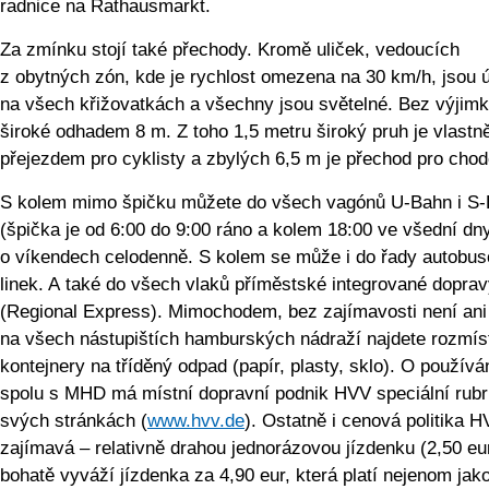
radnice na Rathausmarkt.
Za zmínku stojí také přechody. Kromě uliček, vedoucích
z obytných zón, kde je rychlost omezena na 30 km/h, jsou 
na všech křižovatkách a všechny jsou světelné. Bez výjimk
široké odhadem 8 m. Z toho 1,5 metru široký pruh je vlastn
přejezdem pro cyklisty a zbylých 6,5 m je přechod pro chod
S kolem mimo špičku můžete do všech vagónů U-Bahn i S
(špička je od 6:00 do 9:00 ráno a kolem 18:00 ve všední dny
o víkendech celodenně. S kolem se může i do řady autobu
linek. A také do všech vlaků příměstské integrované dopra
(Regional Express). Mimochodem, bez zajímavosti není ani 
na všech nástupištích hamburských nádraží najdete rozmís
kontejnery na tříděný odpad (papír, plasty, sklo). O používá
spolu s MHD má místní dopravní podnik HVV speciální rubr
svých stránkách (
www.hvv.de
). Ostatně i cenová politika H
zajímavá – relativně drahou jednorázovou jízdenku (2,50 eu
bohatě vyváží jízdenka za 4,90 eur, která platí nejenom jak