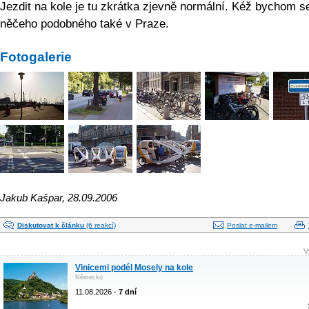
Jezdit na kole je tu zkrátka zjevně normální. Kéž bychom se
něčeho podobného také v Praze.
Fotogalerie
Jakub Kašpar, 28.09.2006
Diskutovat k článku
(6 reakcí)
Poslat e-mailem
V
Vinicemi podél Mosely na kole
Německo
11.08.2026 -
7 dní