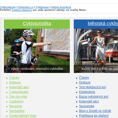
Cyklozájezdy
|
Dokempu.cz
|
Cyklobazar
|
Aktivni dovolená
Perfektní
funkční oblečení
pro vaše sportovní aktivity, od značky Moira.
Cykloturistika
Městská cyklis
výlety, cestování, rekreační cyklistika
každý den na kole ve va
Články
Články
Diskuze
Diskuze
Kalendář akcí
Test skládacích kol
Cyklozájezdy
Elektrokola
Tipy na výlet
Bazar městských kol
Cestopisy
Kalendář akcí
Recenze
Seznamka
Seznamka
Blog o životě ve městě
Cestovatelský blog
Publikace ke stažení