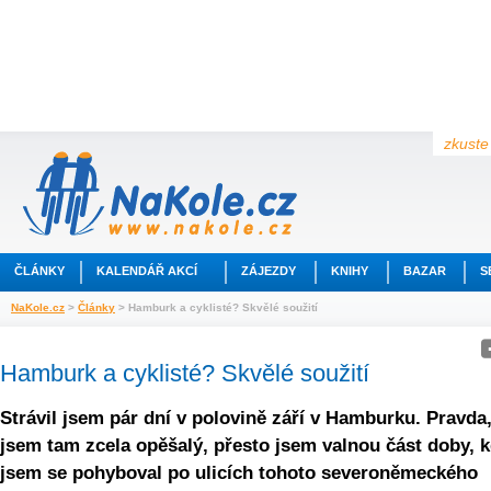
zkuste 
ČLÁNKY
KALENDÁŘ AKCÍ
ZÁJEZDY
KNIHY
BAZAR
S
NaKole.cz
>
Články
> Hamburk a cyklisté? Skvělé soužití
Hamburk a cyklisté? Skvělé soužití
Strávil jsem pár dní v polovině září v Hamburku. Pravda,
jsem tam zcela opěšalý, přesto jsem valnou část doby, 
jsem se pohyboval po ulicích tohoto severoněmeckého