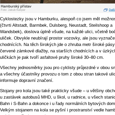
Hamburský přístav
Foto: Jakub Kašpar
Další
Cyklostezky jsou v Hamburku, alespoň co jsem měl možnos
(čtvrti Altstadt, Barmbek, Dulsberg, Neustadt, Steilshoop a
Wandsbek), doslova úplně všude, na každé ulici, včetně bo
uliček. Obvykle neubírají prostor vozovky, ale jsou vyznač
chodnících. Na těch širokých jde o zhruba metr široké pásy
červené zámkové dlažby, na starších chodnících a v úzkýc
uličkách je pak tvoří asfaltové pruhy široké 30–80 cm.
Všechny jednosměrky jsou pro cyklisty průjezdné v obou 
a všechny účastníky provozu o tom z obou stran takové uli
informuje dopravní značení.
Stojany pro kola jsou také prakticky všude – u většiny obch
u zastávek autobusů MHD, u škol, u radnice, u všech stani
Bahn i S-Bahn a dokonce i u řady normálních bytových dom
Velkým stojanem na kola se pyšní i prostranství vedle ham