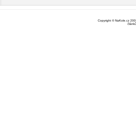
Copyright © NaKole.cz 2003
článk