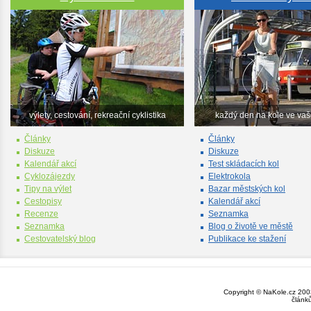
výlety, cestování, rekreační cyklistika
každý den na kole ve va
Články
Články
Diskuze
Diskuze
Kalendář akcí
Test skládacích kol
Cyklozájezdy
Elektrokola
Tipy na výlet
Bazar městských kol
Cestopisy
Kalendář akcí
Recenze
Seznamka
Seznamka
Blog o životě ve městě
Cestovatelský blog
Publikace ke stažení
Copyright © NaKole.cz 2003
článk