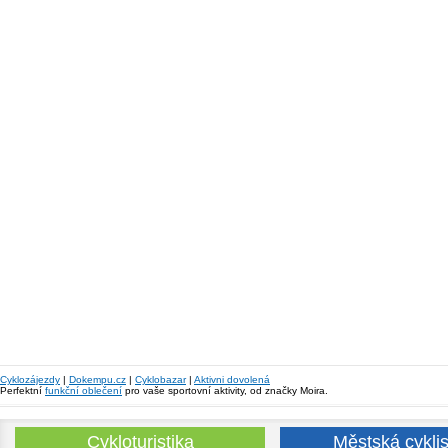
Cyklozájezdy
|
Dokempu.cz
|
Cyklobazar
|
Aktivni dovolená
Perfektní
funkční oblečení
pro vaše sportovní aktivity, od značky Moira.
Cykloturistika
Městská cyklis