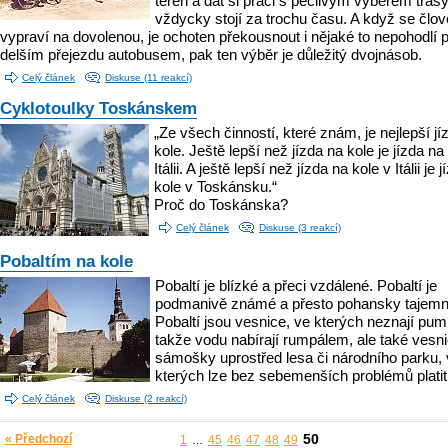
terén a dát si práci s pečlivým výběrem tras
vždycky stojí za trochu času. A když se člo
vypraví na dovolenou, je ochoten překousnout i nějaké to nepohodlí p
delším přejezdu autobusem, pak ten výběr je důležitý dvojnásob.
Celý článek
Diskuse (11 reakcí)
Cyklotoulky Toskánskem
„Ze všech činností, které znám, je nejlepší jí
kole. Ještě lepší než jízda na kole je jízda na
Itálii. A ještě lepší než jízda na kole v Itálii je 
kole v Toskánsku.“
Proč do Toskánska?
Celý článek
Diskuse (3 reakcí)
Pobaltím na kole
Pobaltí je blízké a přeci vzdálené. Pobaltí je
podmanivě známé a přesto pohansky tajemn
Pobaltí jsou vesnice, ve kterých neznají pum
takže vodu nabírají rumpálem, ale také vesn
sámošky uprostřed lesa či národního parku,
kterých lze bez sebemenších problémů platit
Celý článek
Diskuse (2 reakcí)
50
« Předchozí
1
45
46
47
48
49
…