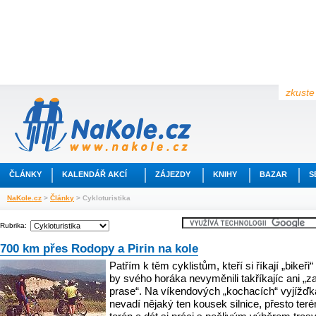
zkuste 
ČLÁNKY
KALENDÁŘ AKCÍ
ZÁJEZDY
KNIHY
BAZAR
S
NaKole.cz
>
Články
> Cykloturistika
Rubrika:
700 km přes Rodopy a Pirin na kole
Patřím k těm cyklistům, kteří si říkají „bikeři“ 
by svého horáka nevyměnili takříkajíc ani „za
prase“. Na víkendových „kochacích“ vyjížď
nevadí nějaký ten kousek silnice, přesto teré