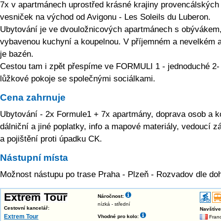
7x v apartmánech uprostřed krásné krajiny provencálských
vesniček na východ od Avigonu - Les Soleils du Luberon.
Ubytování je ve dvouložnicových apartmánech s obývákem,
vybavenou kuchyní a koupelnou. V příjemném a nevelkém a
je bazén.
Cestou tam i zpět přespíme ve FORMULI 1 - jednoduché 2-
lůžkové pokoje se společnými sociálkami.
Cena zahrnuje
Ubytování - 2x Formule1 + 7x apartmány, doprava osob a ko
dálniční a jiné poplatky, info a mapové materiály, vedoucí z
a pojištění proti úpadku CK.
Nástupní místa
Možnost nástupu po trase Praha - Plzeň - Rozvadov dle do
Náročnost:
nízká - střední
Cestovní kancelář:
Navštív
Extrem Tour
Vhodné pro kolo:
Franc