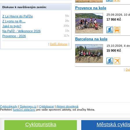
Diskuse k navštíveným zemím:
Provence na kole
25.09.2026, 10 d
Z Le Havre do Paříže
59x
17 950 Kč
Z Lyonu na jih....
28x
Jaké to bylo?
300x
Na Paříž - Velikonoce 2026
33x
Provence - 2026
117x
Barcelona na kole
[
Další diskuse
]
15.10.2026, 4 dn
15 900 Kč
[
Dal
Cyklozájezdy
|
Dokempu.cz
|
Cyklobazar
|
Aktivni dovolená
Perfektní
funkční oblečení
pro vaše sportovní aktivity, od značky Moira.
Cykloturistika
Městská cyklis