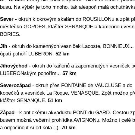
busu. Na výběr je toho mnoho, tak alespoň malá ochutnávk
Sever -
okruh k okrovým skalám do ROUSILLONu a zpět p
městečko GORDES, klášter SENANQUE a kamennou vesn
BORIES.
Jih
- okruh do kamenných vesniček Lacoste, BONNIEUX...
úpatí pohoří LUBERON.
52 km
Jihovýchod
- okruh do kaňonů a zapomenutých vesniček p
LUBERONským pohořím...
57 km
Severozápad
- okruh přes FONTAINE de VAUCLUSE a do
kopečků a vesniček La Roque, VENASQUE. Zpět možno př
klášter SENANQUE.
51 km
Západ
- k antickému akvaduktu PONT du GARD. Cestou zp
busem možná večerní prohlídka AVIGNONu. Možno i celé 
a odpočinout si od kola ;-).
70 km