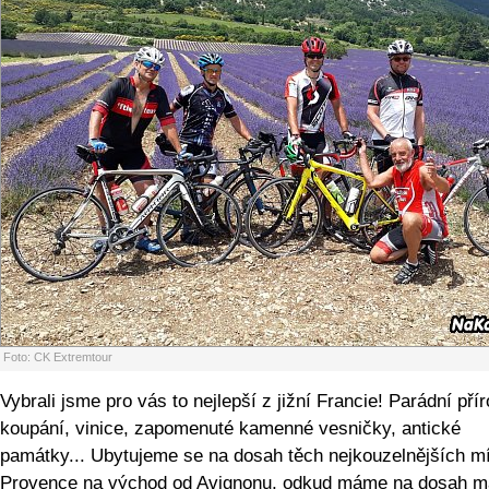
Foto: CK Extremtour
Vybrali jsme pro vás to nejlepší z jižní Francie! Parádní pří
koupání, vinice, zapomenuté kamenné vesničky, antické
památky... Ubytujeme se na dosah těch nejkouzelnějších m
Provence na východ od Avignonu, odkud máme na dosah m