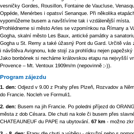
vesničky Gordes, Rousillon, Fontaine de Vaucluse, Venasq
Oppéde, Menérbes i opatsví Senanque. Při několika etapách
vypomůžeme busem a navštívíme tak i vzdálenější místa.
Prohlédneme si město Arles se vzpomínkou na Římany a V
Gogha, skalní město Les Baux, antické památky a sanator
Gogha u St. Remy a také úžasný Pont du Gard. Určitě vás
i návštěva Avignonu, kde stojí za prohlídku nejen papežský 
Jako bonbónek si necháme královskou etapu na nejvyšší vr
Provence – Mt. Ventoux 1909m/m (nepovinně ;-)).
Program zájezdu
1. den:
Odjezd v 9.00 z Prahy přes Plzeň, Rozvadov a Ně
do Francie. Nocleh ve Formuli1.
2. den:
Busem na jih Francie. Po poledni příjezd do ORAN
města z dob Césara. Dle chuti na kole či busem přes slavn
CHATEAUNEUF du PAPE na ubytování.
67 km
- možno zkrá
3. - 8. den:
Etapy dle chuti a výběru - okružní nebo s pomo