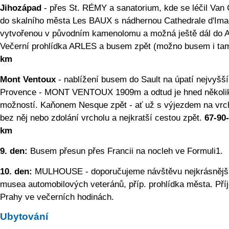
Jihozápad
- přes St. RÉMY a sanatorium, kde se léčil Van
do skalního města Les BAUX s nádhernou Cathedrale d'Im
vytvořenou v původním kamenolomu a možná ještě dál do A
Večerní prohlídka ARLES a busem zpět (možno busem i ta
km
Mont Ventoux
- nablížení busem do Sault na úpatí nejvyšší
Provence - MONT VENTOUX 1909m a odtud je hned několi
možností. Kaňonem Nesque zpět - ať už s výjezdem na vrch
bez něj nebo zdolání vrcholu a nejkratší cestou zpět.
67-90
km
9. den:
Busem přesun přes Francii na nocleh ve Formuli1.
10. den:
MULHOUSE - doporučujeme návštěvu nejkrásnějš
musea automobilových veteránů, příp. prohlídka města. Pří
Prahy ve večerních hodinách.
Ubytování