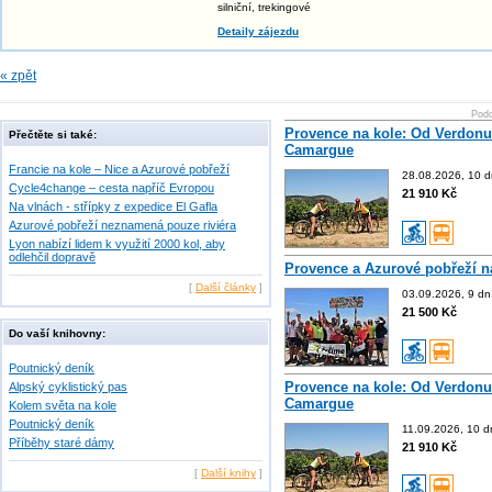
silniční, trekingové
Detaily zájezdu
« zpět
Podo
Provence na kole: Od Verdonu
Přečtěte si také:
Camargue
Francie na kole – Nice a Azurové pobřeží
28.08.2026, 10 d
Cycle4change – cesta napříč Evropou
21 910 Kč
Na vlnách - střípky z expedice El Gafla
Azurové pobřeží neznamená pouze riviéra
Lyon nabízí lidem k využití 2000 kol, aby
odlehčil dopravě
Provence a Azurové pobřeží n
[
Další články
]
03.09.2026, 9 dn
21 500 Kč
Do vaší knihovny:
Poutnický deník
Provence na kole: Od Verdonu
Alpský cyklistický pas
Camargue
Kolem světa na kole
Poutnický deník
11.09.2026, 10 d
Příběhy staré dámy
21 910 Kč
[
Další knihy
]