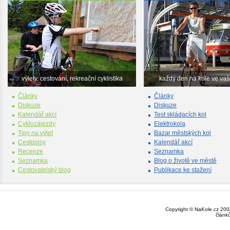
výlety, cestování, rekreační cyklistika
každý den na kole ve va
Články
Články
Diskuze
Diskuze
Kalendář akcí
Test skládacích kol
Cyklozájezdy
Elektrokola
Tipy na výlet
Bazar městských kol
Cestopisy
Kalendář akcí
Recenze
Seznamka
Seznamka
Blog o životě ve městě
Cestovatelský blog
Publikace ke stažení
Copyright © NaKole.cz 2003
článk