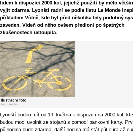
lidem k dispozici 2000 kol, jejichž použití by mělo větši
vyjít zdarma. Lyonští radní se podle listu Le Monde inspi
příkladem Vídně, kde byl před několika lety podobný sy
zaveden. Vídeň od něho ovšem předloni po špatných
zkušenostech ustoupila.
Ilustrační foto
Foto: Archiv
Lyonští budou mít od 19. května k dispozici na 2000 kol, kt
budou moci uvolnit ze stojanů s pomocí bankovní karty. Prv
půlhodina bude zdarma, další hodina má stát půl eura až eu