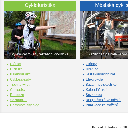
Cykloturistika
Městská cyklis
výlety, cestování, rekreační cyklistika
každý den na kole ve va
Články
Články
Diskuze
Diskuze
Kalendář akcí
Test skládacích kol
Cyklozájezdy
Elektrokola
Tipy na výlet
Bazar městských kol
Cestopisy
Kalendář akcí
Recenze
Seznamka
Seznamka
Blog o životě ve městě
Cestovatelský blog
Publikace ke stažení
Copyright © NaKole.cz 2003