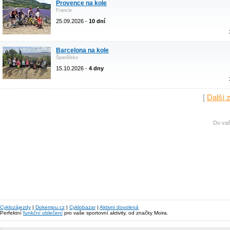
Provence na kole
Francie
25.09.2026 -
10 dní
Barcelona na kole
Španělsko
15.10.2026 -
4 dny
[
Další 
Do vaš
Cyklozájezdy
|
Dokempu.cz
|
Cyklobazar
|
Aktivni dovolená
Perfektní
funkční oblečení
pro vaše sportovní aktivity, od značky Moira.