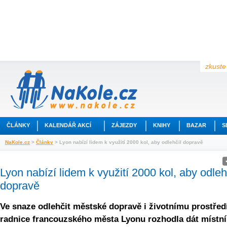
zkuste 
ČLÁNKY
KALENDÁŘ AKCÍ
ZÁJEZDY
KNIHY
BAZAR
S
NaKole.cz
>
Články
> Lyon nabízí lidem k využití 2000 kol, aby odlehčil dopravě
Lyon nabízí lidem k využití 2000 kol, aby odleh
dopravě
Ve snaze odlehčit městské dopravě i životnímu prostřed
radnice francouzského města Lyonu rozhodla dát místn