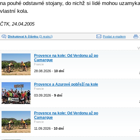
na pouhé odstavné stojany, do nichž si lidé mohou uzamyka
vlastní kola.
ČTK, 24.04.2005
Diskutovat k článku
(3 reakcí)
Poslat e-mailem
V
Provence na kole: Od Verdonu až po
Camargue
Francie
28.08.2026 -
10 dní
Provence a Azurové pobřeží na kole
Francie
03.09.2026 -
9 dní
Provence na kole: Od Verdonu až po
Camargue
Francie
11.09.2026 -
10 dní