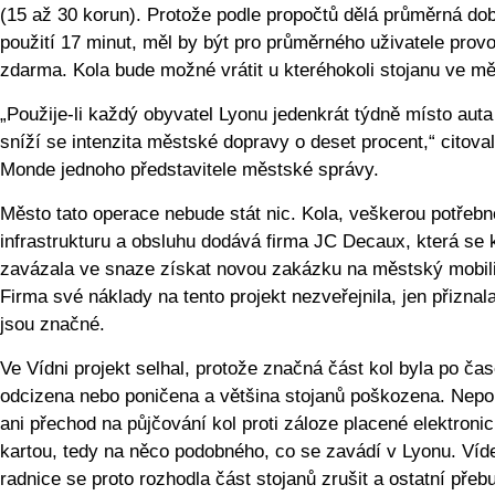
(15 až 30 korun). Protože podle propočtů dělá průměrná do
použití 17 minut, měl by být pro průměrného uživatele prov
zdarma. Kola bude možné vrátit u kteréhokoli stojanu ve mě
„Použije-li každý obyvatel Lyonu jedenkrát týdně místo auta
sníží se intenzita městské dopravy o deset procent,“ citova
Monde jednoho představitele městské správy.
Město tato operace nebude stát nic. Kola, veškerou potřeb
infrastrukturu a obsluhu dodává firma JC Decaux, která se 
zavázala ve snaze získat novou zakázku na městský mobili
Firma své náklady na tento projekt nezveřejnila, jen přiznal
jsou značné.
Ve Vídni projekt selhal, protože značná část kol byla po ča
odcizena nebo poničena a většina stojanů poškozena. Nep
ani přechod na půjčování kol proti záloze placené elektroni
kartou, tedy na něco podobného, co se zavádí v Lyonu. Ví
radnice se proto rozhodla část stojanů zrušit a ostatní přeb