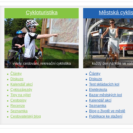
Cykloturistika
Městská cyklis
výlety, cestování, rekreační cyklistika
každý den na kole ve va
Články
Články
Diskuze
Diskuze
Kalendář akcí
Test skládacích kol
Cyklozájezdy
Elektrokola
Tipy na výlet
Bazar městských kol
Cestopisy
Kalendář akcí
Recenze
Seznamka
Seznamka
Blog o životě ve městě
Cestovatelský blog
Publikace ke stažení