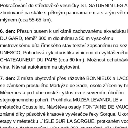
Pokračování do středověké vesničky ST. SATURNIN LES 
zbudované na skále s pěkným panoramatem a starým větr
mlýnem (cca 55-65 km).
6. den:
Přesun busem k unikátně zachovanému akvaduktu
DU GARD, téměř 300 m dlouhému a 50 m vysokému
mistrovskému díla římského stavitelství zapsanému na se
UNESCO. Pohodová cykloturistika vinicemi do vyhlášenéh
CHATEAUNEUF DU PAPE (cca 60 km). Možnost ochutnáv
vína. Návrat autokarem na ubytování.
7. den:
Z místa ubytování přes rázovité BONNIEUX a LA
se zámkem proslulého Markýze de Sade, okolo zříceniny h
Ménerbes a po Luberonské cyklostezce severním úbočím
stejnojmenného pohoří. Prohlídka MUZEA LEVANDULE v
městečku Coustellet. Návštěva osady FONTAINE DE VA
známé díky působivé krasové vyvěračce řeky Sorque. Uko
etapy v městečku L´ISLE SUR LA SORGUE, protkaném vo