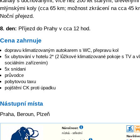
kanály s dochovanými, více než 200 let starými, dřevěnými
mlýnskými koly (cca 65 km; možnost zkrácení na cca 45 k
Noční přejezd.
8. den:
Příjezd do Prahy v cca 12 hod.
Cena zahrnuje
dopravu klimatizovaným autokarem s WC, přepravu kol
5x ubytování v hotelu 2* (2 lůžkové klimatizované pokoje s TV a v
sociálním zařízením)
5x snídani
průvodce
pobytovou taxu
pojištění CK proti úpadku
Nástupní místa
Praha, Beroun, Plzeň
Náročnost:
nízká - střední
Navštív