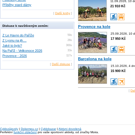
11.09.2026, 10 d
Příběhy staré dámy
21 910 Kč
[
Další knihy
]
Diskuse k navštíveným zemím:
Provence na kole
25.09.2026, 10 d
Z Le Havre do Paříže
59x
17 950 Kč
Z Lyonu na jih....
28x
Jaké to bylo?
300x
Na Paříž - Velikonoce 2026
33x
Provence - 2026
117x
Barcelona na kole
[
Další diskuse
]
15.10.2026, 4 dn
15 900 Kč
[
Dal
Cyklozájezdy
|
Dokempu.cz
|
Cyklobazar
|
Aktivni dovolená
Perfektní
funkční oblečení
pro vaše sportovní aktivity, od značky Moira.