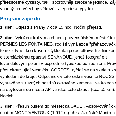
příležitostné cyklisty, tak i sportovněji založené jedince. Zá
vhodný pro všechny věkové kategorie a typy kol
Program zájezdu
1. den:
Odjezd z Prahy v cca 15 hod. Noční přejezd.
2. den:
Vyložení kol v malebném provensálském městečku
PERNES LES FONTAINES, rodišti vynálezce "přehazovačk
téměř čtyřicítkou kašen. Cyklistika po asfaltových silničkác
cisterciáckému opatství SÉNANQUE, jehož fotografie s
levandulovým polem v popředí je typickou pohlednicí z Pro
přes okouzlující vesničku GORDES, tyčící se na skále s k
výhledem do kraje. Odpočinek v pitoreskní vesnici ROUS
vystavěné z různých odstínů okrového kamene. Na kolech 
na ubytování do města APT, srdce celé oblasti (cca 55 km).
Nocleh.
3. den:
Přesun busem do městečka SAULT. Absolvování ok
úpatím MONT VENTOUX (1 912 m) přes lázeňské Montrun 