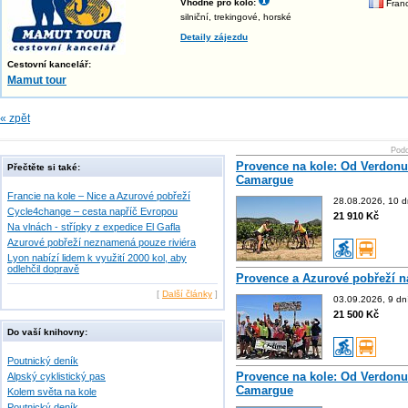
Vhodné pro kolo:
Franc
silniční, trekingové, horské
Detaily zájezdu
Cestovní kancelář:
Mamut tour
« zpět
Podo
Provence na kole: Od Verdonu
Přečtěte si také:
Camargue
Francie na kole – Nice a Azurové pobřeží
28.08.2026, 10 d
Cycle4change – cesta napříč Evropou
21 910 Kč
Na vlnách - střípky z expedice El Gafla
Azurové pobřeží neznamená pouze riviéra
Lyon nabízí lidem k využití 2000 kol, aby
odlehčil dopravě
Provence a Azurové pobřeží n
[
Další články
]
03.09.2026, 9 dn
21 500 Kč
Do vaší knihovny:
Poutnický deník
Provence na kole: Od Verdonu
Alpský cyklistický pas
Camargue
Kolem světa na kole
Poutnický deník