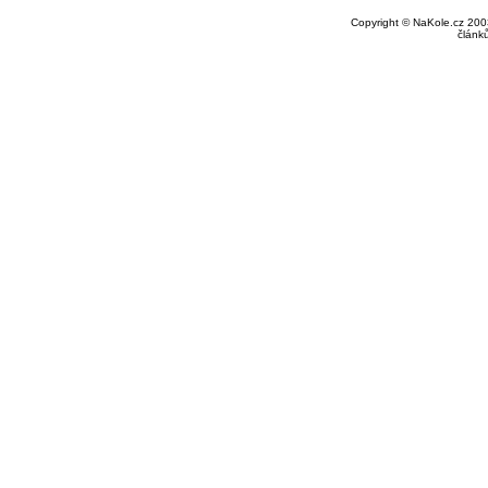
Copyright © NaKole.cz 2003
článk