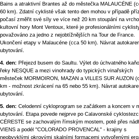
Bains a atraktivní Brantes až do městečka MALAUCÉNE (c
60 km). Zdatní cyklisté však tento den mohou v případě pří
počasí změřit své síly ve více než 20 km stoupání na vrcho
kultovní hory Mont Ventoux, které je profesionálními cyklist
považováno za jedno z nejobtížnějších na Tour de France.
Ukončení etapy v Malaucéne (cca 50 km). Návrat autokare
ubytování.
4. den:
Přejezd busem do Saultu. Výlet do úchvatného kaň
řeky NESQUE a mezi vinohrady do typických vinařských
městeček MORMOIRON, MAZAN a VILLES SUR AUZON (c
km - možnost zkrácení na 65 nebo 55 km). Návrat autokar
ubytování.
5. den:
Celodenní cykloprogram se začátkem a koncem v m
ubytování. Etapa povede nejprve po Calavonské cyklostezc
CÉRESTE se zachovalým římským mostem, poté přes nád
VIENS a podél "COLORADO PROVENCAL" - krajiny s
neobvyklými okrovými skalními formacemi vytvořenými ero