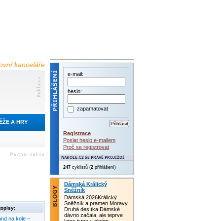
tovní kanceláře
e-mail:
heslo:
zapamatovat
ĚŽE A HRY
Registrace
Poslat heslo e-mailem
Proč se registrovat
247
cyklistů (
2
přihlášení)
Dámská Králický
Sněžník
Dámská 2026Králický
Sněžník a pramen Moravy
opisy:
Druhá desítka Dámské
dávno začala, ale teprve
nd na kole –