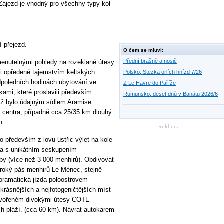
 Zájezd je vhodný pro všechny typy kol
 přejezd.
O čem se mluví:
Přední brašně a nosič
nutelnými pohledy na rozeklané útesy
i opředené tajemstvím keltských
Polsko, Stezka orlích hnízd 7/26
dpoledních hodinách ubytování ve
Z Le Havre do Paříže
ami, které proslavili především
Rumunsko, deset dnů v Banátu 2026/6
tiž bylo údajným sídlem Aramise.
o centra, případně cca 25/35 km dlouhý
h.
především z lovu ústřic výlet na kole
 s unikátním seskupením
by (více než 3 000 menhirů). Obdivovat
iroký pás menhirů Le Ménec, stejně
noramatická jízda poloostrovem
rásnějších a nejfotogeničtějších míst
 tvořeném divokými útesy COTE
 pláží. (cca 60 km). Návrat autokarem