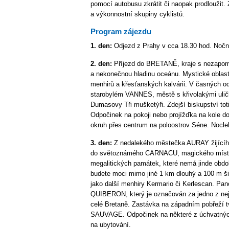
pomocí autobusu zkrátit či naopak prodloužit.
a výkonnostní skupiny cyklistů.
Program zájezdu
1. den:
Odjezd z Prahy v cca 18.30 hod. Noční
2. den:
Příjezd do BRETANĚ, kraje s nezapome
a nekonečnou hladinu oceánu. Mystické oblast
menhirů a křesťanských kalvárii. V časných o
starobylém VANNES, městě s křivolakými uličk
Dumasovy Tři mušketýři. Zdejší biskupství to
Odpočinek na pokoji nebo projížďka na kole d
okruh přes centrum na poloostrov Séne. Nocle
3. den:
Z nedalekého městečka AURAY žijícího 
do světoznámého CARNACU, magického místa
megalitických památek, které nemá jinde obdo
budete moci mimo jiné 1 km dlouhý a 100 m š
jako další menhiry Kermario či Kerlescan. Pa
QUIBERON, který je označován za jedno z nejk
celé Bretaně. Zastávka na západním pobřeží
SAUVAGE. Odpočinek na některé z úchvatných
na ubytování.