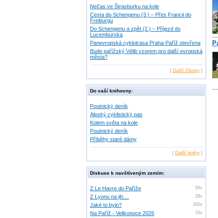
Nečas ve Štrasburku na kole
Cesta do Schengenu (3.) – Přes Francii do
Freiburgu
Do Schengenu a zpět (2.) – Příjezd do
Lucemburska
Pa
Panevropská cyklotrasa Praha-Paříž otevřena
Bude pařížský Vélib vzorem pro další evropská
města?
[
Další články
]
Do vaší knihovny:
Poutnický deník
Alpský cyklistický pas
Kolem světa na kole
Poutnický deník
Příběhy staré dámy
[
Další knihy
]
Diskuse k navštíveným zemím:
Z Le Havre do Paříže
59x
Z Lyonu na jih....
28x
Jaké to bylo?
300x
Na Paříž - Velikonoce 2026
33x