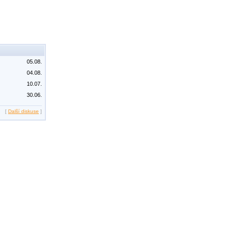
05.08.
04.08.
10.07.
30.06.
[
Další diskuse
]