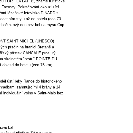
adu FORT LA LATTE, známé turistické
 Fresnay. Pokračování okouzlující
énní lázeňské letovisko DINARD s
ecesním stylu až do hotelu (cca 70
 odpočinkový den bez kol na mysu Cap
MONT SAINT MICHEL (UNESCO)
ých písčin na hranici Bretaně a
bářský přístav CANCALE proslulý
a na skalnatém "prstu" POINTE DU
í dojezd do hotelu (cca 75 km;
dél ústí řeky Rance do historického
adbami zahrnujícími 4 brány a 14
í individuální volno v Saint-Malo bez
ravu kol