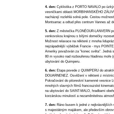
4. den:
Cyklistika z PORTO NAVALO po úzkých
vesničkami oblasti MORBIHANSKÉHO ZÁLIVU do
nacházejí rozlehlá solná pole. Cestou možno
Montsarrac a odtud přes centrum Vannes až do
5. den:
Z městečka PLONÉOUR-LANVERN pohod
venkovskou krajinou s bílými domečky rozeset
Možnost relaxace na některé z mnoha lidupráz
nejzápadnější výběžek Francie - mys POINTE 
Ameriky považován za "konec světa". Jedná s
80 m vysoko nad rozbouřenou hladinou moře (
ubytování do Quimperu.
6. den:
Etapa povede z QUIMPERU do atrakti
DOUARNENEZ. Osvěžení v některé z místních 
Pokračování do pitoreskní kamenné vesnice L
mnohých slavných filmů francouzské kinemato
na ubytování do SAINT-MALO, hradbami obehn
korzárskou minulostí a nezaměnitelnou atmosf
7. den:
Ráno busem k jedné z nejkrásnějších
s majestátným majákem, ale především obrov