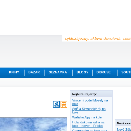
cyklozájezdy, aktivní dovolená, ces
KNIHY
BAZAR
SEZNAMKA
BLOGY
DISKUSE
SOUT
Nejbližší zájezdy:
Vinicemi podél Mosely na
kole
Spiš a Slovenský ráj na
kole
Walliské Alpy na kole
Holandsko na lodi a na
Nové cest
kole – sever – Frísko
Nový Zéla
Chorvatsko na kole a na