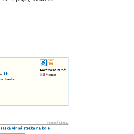
možností přistýlky, TV a vlastním
Navštívené země:
o:
Francie
gové, horské
u
Podobné zájezdy
lsaská vinná stezka na kole