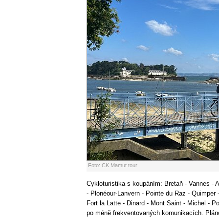
Foto: CK Mamut tour
Cykloturistika s koupáním: Bretaň - Vannes - A
- Plonéour-Lanvern - Pointe du Raz - Quimper -
Fort la Latte - Dinard - Mont Saint - Michel - 
po méně frekventovaných komunikacích. Plán