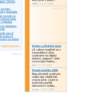
letos jsme v plném…
alesy Jižního
HMS
| 21.07.2026
na kole –
krásy Hokkaida
: na kole za
 historií aneb
 cyklistika
t ve Vietnamu,
t Ba
temár má už
lo sveta na
lesách za sebou
[
Další cestopisy
]
Kolem Lužických jezer
Už celkem tradičně se s
kamarádkou Líbou
vydáváme na nějaký
týdenní „etapový" výlet.
Loni to bylo Polsko,…
Aar
| 17.07.2026
Polské kolečko 2026
Blog původně vznikl pro
rodinu aby věděli kde
zrovna jsme. I jsem si
kvůli tomu pořídil
klávesnici k mobilu,…
petrp
| 15.07.2026