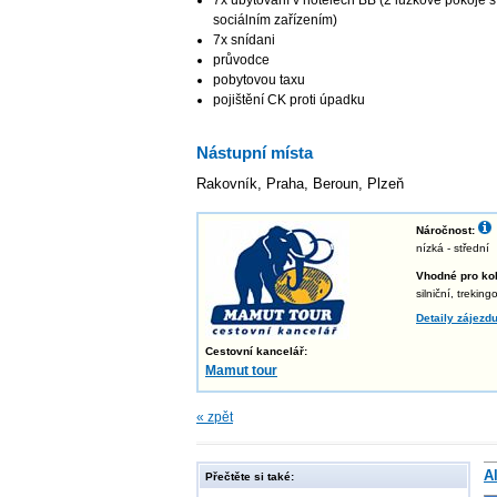
7x ubytování v hotelech BB (2 lůžkové pokoje s 
sociálním zařízením)
7x snídani
průvodce
pobytovou taxu
pojištění CK proti úpadku
Nástupní místa
Rakovník, Praha, Beroun, Plzeň
Náročnost:
nízká - střední
Vhodné pro kol
silniční, trekin
Detaily zájezd
Cestovní kancelář:
Mamut tour
« zpět
A
Přečtěte si také: