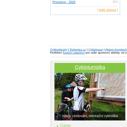
Provence - 2026
117x
[
Další diskuse
]
Cyklozájezdy
|
Dokempu.cz
|
Cyklobazar
|
Aktivni dovolená
Perfektní
funkční oblečení
pro vaše sportovní aktivity, od 
Cykloturistika
výlety, cestování, rekreační cyklistika
Články