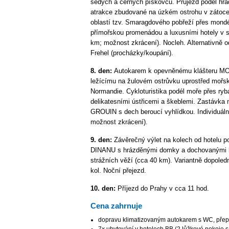
šedých a černých pískovců. Průjezd podél hr
atrakce zbudované na úzkém ostrohu v zátoce
oblastí tzv. Smaragdového pobřeží přes mond
přímořskou promenádou a luxusními hotely v s
km; možnost zkrácení). Nocleh. Alternativně
Frehel (procházky/koupání).
8. den:
Autokarem k opevněnému klášteru 
ležícímu na žulovém ostrůvku uprostřed mořsk
Normandie. Cykloturistika podél moře přes ry
delikatesními ústřicemi a škeblemi. Zastávk
GROUIN s dech beroucí vyhlídkou. Individuáln
možnost zkrácení).
9. den:
Závěrečný výlet na kolech od hotelu po
DINANU s hrázděnými domky a dochovanými hr
strážních věží (cca 40 km). Variantně dopoledn
kol. Noční přejezd.
10. den:
Příjezd do Prahy v cca 11 hod.
Cena zahrnuje
dopravu klimatizovaným autokarem s WC, přep