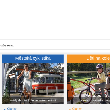
značky Moira.
Městská cyklistika
Děti na kole
každý den na kole ve vašem městě
na kole, odrážedle, ve 
Články
Články