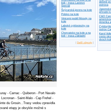
deštné pr
lodi – trasa Lastovo
ostrova
Speciál
Japonsko 
Švýcarská jezera na kole
přírodní 
Polsko na kole
C&O Canal
Vinicemi podél Mosely na
americkou
kole
Amerika a
Labské cyklostezky na
Cyklovýle
kole
ostrov Ca
Chorvatsko na kole a na
Karol Vol
lodi – trasa Základní
cestu oko
dvoch ko
[
Další zájezdy
]
uray - Carnac - Quiberon - Port Navalo
 Locronan - Saint-Malo - Cap Frehel -
Pointe du Grouin...Trasy vedou zpravidla
ované etapy je obvykle možné s