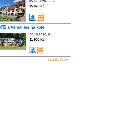
05.09.2026, 8 dní
15 970 Kč
říž a Versailles na kole
06.10.2026, 6 dní
11 900 Kč
[
Další zájezdy
]