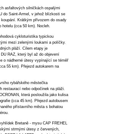
 asfaltových silničkách ospalými
 Saint-Armel, v jehož blízkosti se
st koupání. Krátkým přívozem do osady
 hotelu (cca 50 km). Nocleh.
ová cykloturistika typickou
ými mezi zelenými loukami a políčky.
dných pláží. Cílem etapy je
DU RAZ, který byl až do objevení
e o nádherné útesy vypínající se téměř
cca 55 km). Přejezd autokarem na
vního rybářského městečka
restaurací nebo odpočinek na pláži.
OCRONAN, která posloužila jako kulisa
grafie (cca 45 km). Přejezd autobusem
aného přístavního města s bohatou
érou.
 vyhlídek Bretaně - mysu CAP FREHEL
skými strmými útesy z červených,