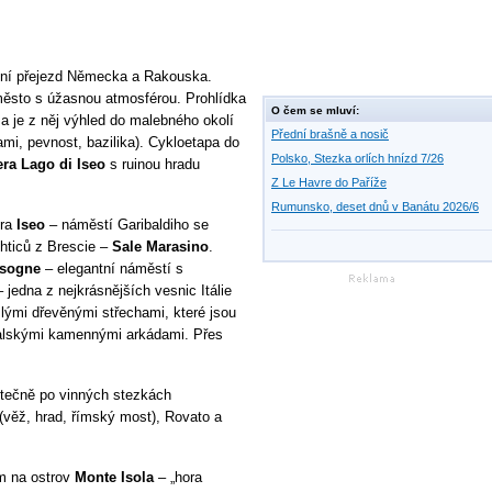
ční přejezd Německa a Rakouska.
město s úžasnou atmosférou. Prohlídka
O čem se mluví:
 a je z něj výhled do malebného okolí
Přední brašně a nosič
mi, pevnost, bazilika). Cykloetapa do
Polsko, Stezka orlích hnízd 7/26
era Lago di Iseo
s ruinou hradu
Z Le Havre do Paříže
Rumunsko, deset dnů v Banátu 2026/6
era
Iseo
– náměstí Garibaldiho se
chticů z Brescie –
Sale Marasino
.
isogne
– elegantní náměstí s
– jedna z nejkrásnějších vesnic Itálie
lými dřevěnými střechami, které jsou
talskými kamennými arkádami. Přes
stečně po vinných stezkách
(věž, hrad, římský most), Rovato a
em na ostrov
Monte Isola
– „hora