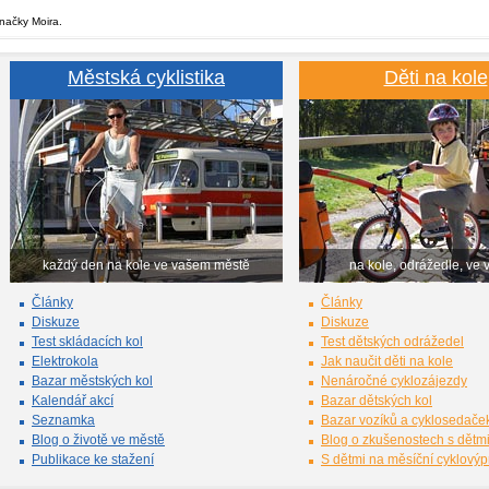
značky Moira.
Městská cyklistika
Děti na kole
každý den na kole ve vašem městě
na kole, odrážedle, ve 
Články
Články
Diskuze
Diskuze
Test skládacích kol
Test dětských odrážedel
Elektrokola
Jak naučit děti na kole
Bazar městských kol
Nenáročné cyklozájezdy
Kalendář akcí
Bazar dětských kol
Seznamka
Bazar vozíků a cyklosedače
Blog o životě ve městě
Blog o zkušenostech s dětm
Publikace ke stažení
S dětmi na měsíční cyklový