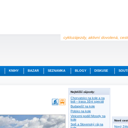
cyklozájezdy, aktivní dovolená, ces
KNIHY
BAZAR
SEZNAMKA
BLOGY
DISKUSE
SOUT
Nejbližší zájezdy:
Chorvatsko na kole a na
lodi – trasa Jižní speciál
Budapešť na kole
Polsko na kole
Vinicemi podél Mosely na
kole
Nové cest
Spiš a Slovenský ráj na
Nový Zéla
kole