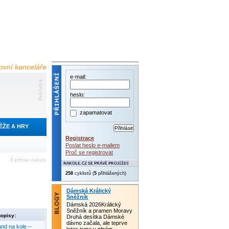
tovní kanceláře
e-mail:
heslo:
zapamatovat
ĚŽE A HRY
Registrace
Poslat heslo e-mailem
Proč se registrovat
258
cyklistů (
5
přihlášených)
Dámská Králický
Sněžník
Dámská 2026Králický
Sněžník a pramen Moravy
opisy:
Druhá desítka Dámské
dávno začala, ale teprve
nd na kole –