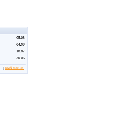
05.08.
04.08.
10.07.
30.06.
[
Další diskuse
]