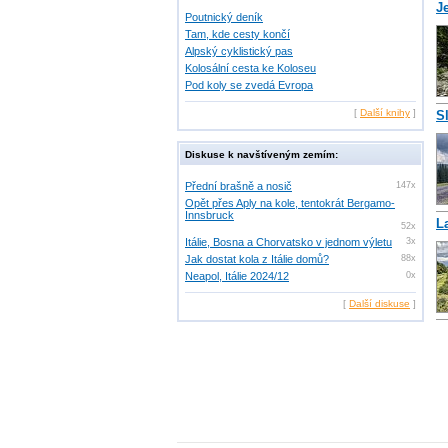
J
Poutnický deník
Tam, kde cesty končí
Alpský cyklistický pas
Kolosální cesta ke Koloseu
Pod koly se zvedá Evropa
[
Další knihy
]
S
Diskuse k navštíveným zemím:
Přední brašně a nosič
147x
Opět přes Aply na kole, tentokrát Bergamo-
Innsbruck
L
52x
Itálie, Bosna a Chorvatsko v jednom výletu
3x
Jak dostat kola z Itálie domů?
88x
Neapol, Itálie 2024/12
0x
[
Další diskuse
]