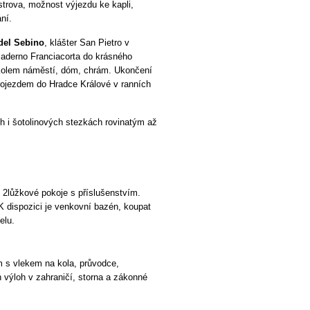
strova, možnost výjezdu ke kapli,
ní.
 del Sebino
, klášter San Pietro v
Paderno Franciacorta do krásného
 kolem náměstí, dóm, chrám. Ukončení
ojezdem do Hradce Králové v ranních
ch i šotolinových stezkách rovinatým až
, 2lůžkové pokoje s příslušenstvím.
K dispozici je venkovní bazén, koupat
elu.
m s vlekem na kola, průvodce,
 výloh v zahraničí, storna a zákonné