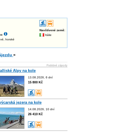
Navštívené země:
o:
Itálie
gové, horské
ájezdu
«
Podobné zájezdy
alliské Alpy na kole
13.08.2026, 6 dní
15 800 Kč
výcarská jezera na kole
14.08.2026, 10 dní
26 410 Kč