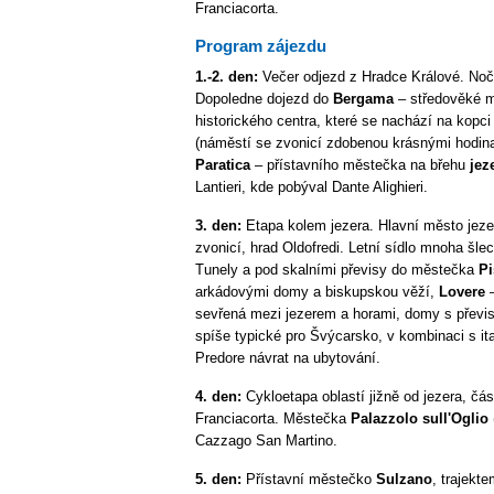
Franciacorta.
Program zájezdu
1.-2. den:
Večer odjezd z Hradce Králové. No
Dopoledne dojezd do
Bergama
– středověké 
historického centra, které se nachází na kopci
(náměstí se zvonicí zdobenou krásnými hodina
Paratica
– přístavního městečka na břehu
jez
Lantieri, kde pobýval Dante Alighieri.
3. den:
Etapa kolem jezera. Hlavní město jez
zvonicí, hrad Oldofredi. Letní sídlo mnoha šle
Tunely a pod skalními převisy do městečka
P
arkádovými domy a biskupskou věží,
Lovere
sevřená mezi jezerem a horami, domy s převis
spíše typické pro Švýcarsko, v kombinaci s i
Predore návrat na ubytování.
4. den:
Cykloetapa oblastí jižně od jezera, čá
Franciacorta. Městečka
Palazzolo sull'Oglio
Cazzago San Martino.
5. den:
Přístavní městečko
Sulzano
, trajekt