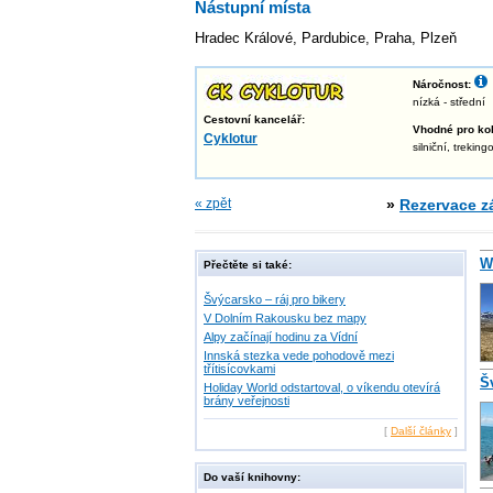
Nástupní místa
Hradec Králové, Pardubice, Praha, Plzeň
Náročnost:
nízká - střední
Cestovní kancelář:
Vhodné pro kol
Cyklotur
silniční, trekin
« zpět
»
Rezervace z
W
Přečtěte si také:
Švýcarsko – ráj pro bikery
V Dolním Rakousku bez mapy
Alpy začínají hodinu za Vídní
Innská stezka vede pohodově mezi
třítisícovkami
Š
Holiday World odstartoval, o víkendu otevírá
brány veřejnosti
[
Další články
]
Do vaší knihovny: