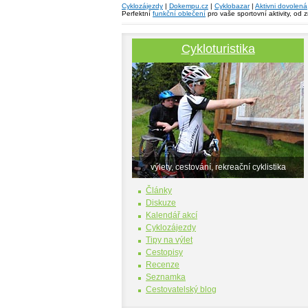
Cyklozájezdy
|
Dokempu.cz
|
Cyklobazar
|
Aktivni dovolená
Perfektní
funkční oblečení
pro vaše sportovní aktivity, od 
Cykloturistika
výlety, cestování, rekreační cyklistika
Články
Diskuze
Kalendář akcí
Cyklozájezdy
Tipy na výlet
Cestopisy
Recenze
Seznamka
Cestovatelský blog