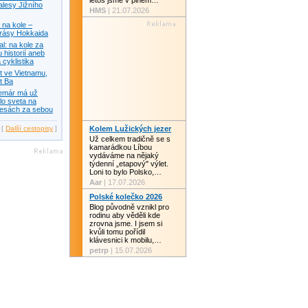
letos jsme v plném…
alesy Jižního
HMS
| 21.07.2026
na kole –
krásy Hokkaida
: na kole za
 historií aneb
 cyklistika
t ve Vietnamu,
t Ba
temár má už
lo sveta na
lesách za sebou
[
Další cestopisy
]
Kolem Lužických jezer
Už celkem tradičně se s
kamarádkou Líbou
vydáváme na nějaký
týdenní „etapový" výlet.
Loni to bylo Polsko,…
Aar
| 17.07.2026
Polské kolečko 2026
Blog původně vznikl pro
rodinu aby věděli kde
zrovna jsme. I jsem si
kvůli tomu pořídil
klávesnici k mobilu,…
petrp
| 15.07.2026