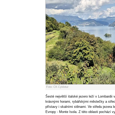
Foto: CK Cyklotur
Šesté největší italské jezero leží v Lombardii
krásnými horami, rybářskými městečky a stře
přístavy i skalními stěnami. Ve středu jezera le
Evropy - Monte Isola. Z této oblasti pochází 