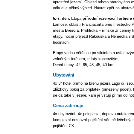
uprostřed jezera“. Objezd tohoto starobylého o
odkud je pěkný výhled. Návrat zpět na ubytová
6.-7. den:
Etapa
přírodní rezervací Torbiere
Lamose, oblastí Franciacorta přes městečko 
města
Brescia
. Prohlídka – římské zříceniny
etapy, noční přejezd Rakouska a Německa s d
hodinách.
Etapy vedou většinou po silnicích a asfaltový
zvlněným terénem, místy kopcovitým.
Denní etapy: 42, 65, 48, 45, 40 km
Ubytování
4x 3* hotel přímo na břehu jezera Lago di Iseo
1lůžkový pokoj za příplatek (omezený počet). 
se dá také v jezeře, kam je vstup přímo od hot
Cena zahrnuje
4x ubytování, 4x polopenzi, dopravu autokare
komplexní cestovní pojištění včetně léčebných
pojištění CK