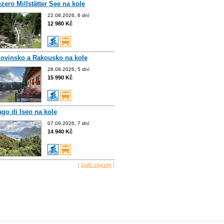
ezero Millstätter See na kole
22.08.2026, 6 dní
12 980 Kč
lovinsko a Rakousko na kole
28.08.2026, 5 dní
15 990 Kč
ago di Iseo na kole
07.09.2026, 7 dní
14 940 Kč
[
Další zájezdy
]