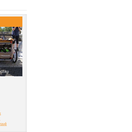
vozíku
k
i
pravě