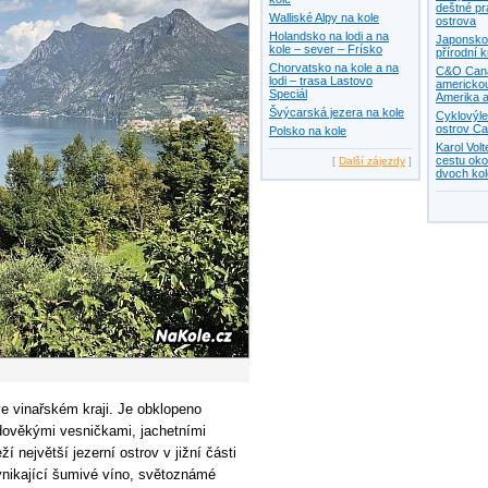
deštné pr
Walliské Alpy na kole
ostrova
Holandsko na lodi a na
Japonsko 
kole – sever – Frísko
přírodní 
Chorvatsko na kole a na
C&O Canal
lodi – trasa Lastovo
americkou
Speciál
Amerika a
Švýcarská jezera na kole
Cyklovýle
ostrov Ca
Polsko na kole
Karol Vol
cestu oko
[
Další zájezdy
]
dvoch ko
 ve vinařském kraji. Je obklopeno
dověkými vesničkami, jachetními
ží největší jezerní ostrov v jižní části
vynikající šumivé víno, světoznámé