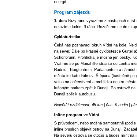
energií.
Program zájezdu
1. den:
Brzy ráno vyrazíme z nástupnch míst 
dorazíme kolem 9 ráno. Rozdělíme se do skup
Cykloturistika
Čeká nás poznávací okruh Vídní na kole. Ne
na sever. Dále po krásné cyklostezce Gürtel 
Schönbrunn. Prohlídka je možná jen pěšky. Kol
Vrátíme se po Mariahilferstrasse do centra mě
Radnicí, Burgteatrem, Parlamentem a náměstí
města ke katedrále sv. Štěpána (částečně po 
volno na občerstvení a prohlídku centra města
krásným parkem zpět k Dunaji. Po ostrově na 
Dunaji zpět k autobusu.
Největší vzdálenost: 45 km | čas: 9 hodin | př
Inline program ve Vídni
S průvodcem, nebo možná samostatně (podle p
inline bruslích objevit ostrov na Dunaji. Začát
Na severu ostrova se otočíš a budeš mířit na j