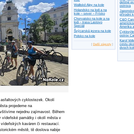
deštné pr
Walliské Alpy na kole
ostrova
Holandsko na lodi a na
Japonsko 
kole – sever – Frísko
přírodní 
Chorvatsko na kole a na
C&O Canal
lodi – trasa Lastovo
americkou
Speciál
Amerika a
Švýcarská jezera na kole
Cyklovýle
ostrov Ca
Polsko na kole
Karol Vol
cestu oko
[
Další zájezdy
]
dvoch ko
 asfaltových cyklostezek. Okolí
města projedeme na
vštívíme nejednu zajímavost. Během
y vídeňské památky i okolí města v
 vídeňských kaváren či restaurací.
storickém městě, tě doslova nabije