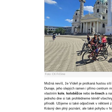
Foto: CK Frčíme
Možná nevíš, že Vídeň je protkaná hustou sítí
Dunaje, jeho slepých ramen i přímo centrum 
vlastním
kole
,
koloběžce
nebo
in-linech
a na
jednoho dne si tak prohlédneme téměř všechn
přírodě. Užijeme si také odpočinek v některé z
Krásný den plný poznání, ale také pohybu v hi