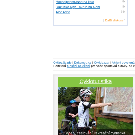
Hochalpenstrasse na kole
8x
Rakuske Alpy - okruh na 4 dni
8x
Alpe Adria
74x
[
Další diskuse
]
Cyklozájezdy
|
Dokempu.cz
|
Cyklobazar
|
Aktivni dovolená
Perfektní
funkční oblečení
pro vaše sportovní aktivity, od 
Cykloturistika
výlety, cestování, rekreační cyklistika