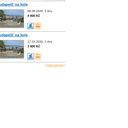
udapešť na kole
08.08.2026, 2 dny
4 900 Kč
udapešť na kole
17.10.2026, 2 dny
3 900 Kč
[
Další zájezdy
]