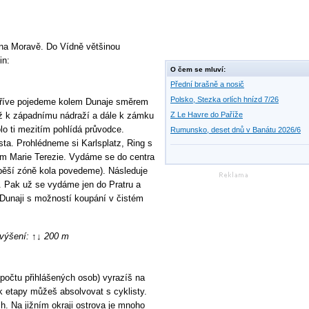
na Moravě. Do Vídně většinou
in:
O čem se mluví:
Přední brašně a nosič
Polsko, Stezka orlích hnízd 7/26
jdříve pojedeme kolem Dunaje směrem
až k západnímu nádraží a dále k zámku
Z Le Havre do Paříže
o ti mezitím pohlídá průvodce.
Rumunsko, deset dnů v Banátu 2026/6
sta. Prohlédneme si Karlsplatz, Ring s
m Marie Terezie. Vydáme se do centra
pěší zóně kola povedeme). Následuje
. Pak už se vydáme jen do Pratru a
Dunaji s možností koupání v čistém
evýšení: ↑↓ 200 m
očtu přihlášených osob) vyrazíš na
ek etapy můžeš absolvovat s cyklisty.
ih. Na jižním okraji ostrova je mnoho