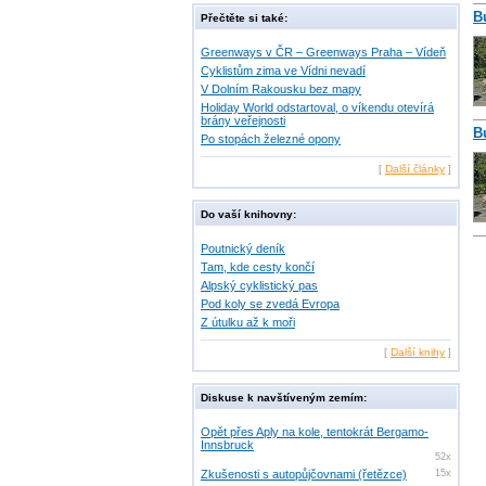
B
Přečtěte si také:
Greenways v ČR – Greenways Praha – Vídeň
Cyklistům zima ve Vídni nevadí
V Dolním Rakousku bez mapy
Holiday World odstartoval, o víkendu otevírá
brány veřejnosti
B
Po stopách železné opony
[
Další články
]
Do vaší knihovny:
Poutnický deník
Tam, kde cesty končí
Alpský cyklistický pas
Pod koly se zvedá Evropa
Z útulku až k moři
[
Další knihy
]
Diskuse k navštíveným zemím:
Opět přes Aply na kole, tentokrát Bergamo-
Innsbruck
52x
Zkušenosti s autopůjčovnami (řetězce)
15x