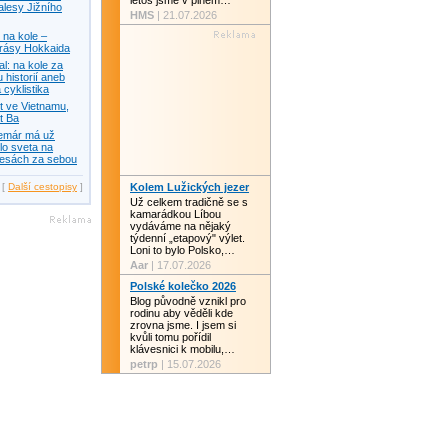
letos jsme v plném…
alesy Jižního
HMS
| 21.07.2026
na kole –
krásy Hokkaida
: na kole za
 historií aneb
 cyklistika
t ve Vietnamu,
t Ba
temár má už
lo sveta na
lesách za sebou
[
Další cestopisy
]
Kolem Lužických jezer
Už celkem tradičně se s
kamarádkou Líbou
vydáváme na nějaký
týdenní „etapový" výlet.
Loni to bylo Polsko,…
Aar
| 17.07.2026
Polské kolečko 2026
Blog původně vznikl pro
rodinu aby věděli kde
zrovna jsme. I jsem si
kvůli tomu pořídil
klávesnici k mobilu,…
petrp
| 15.07.2026