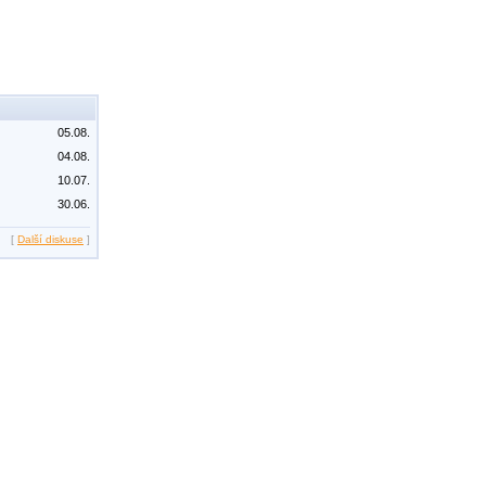
05.08.
04.08.
10.07.
30.06.
[
Další diskuse
]