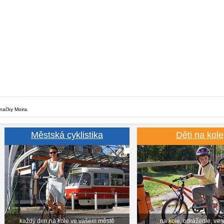
značky Moira.
Městská cyklistika
Děti na kole
každý den na kole ve vašem městě
na kole, odrážedle, ve 