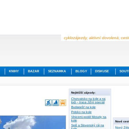
cyklozájezdy, aktivní dovolená, ces
KNIHY
BAZAR
SEZNAMKA
BLOGY
DISKUSE
SOUT
Nejbližší zájezdy:
Chorvatsko na kole a na
lodi – trasa Jižní speciál
Budapešť na kole
Polsko na kole
Vinicemi podél Mosely na
kole
Nové cest
Spiš a Slovenský ráj na
Nový Zéla
kole