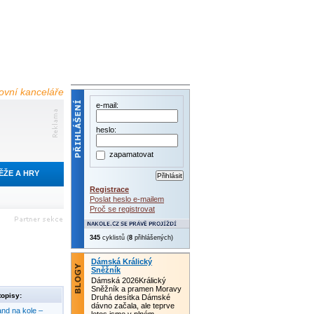
tovní kanceláře
e-mail:
heslo:
zapamatovat
ĚŽE A HRY
Registrace
Poslat heslo e-mailem
Proč se registrovat
345
cyklistů (
8
přihlášených)
Dámská Králický
Sněžník
Dámská 2026Králický
Sněžník a pramen Moravy
opisy:
Druhá desítka Dámské
dávno začala, ale teprve
nd na kole –