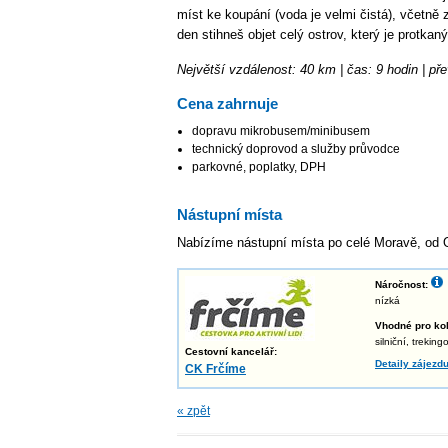
míst ke koupání (voda je velmi čistá), včetně 
den stihneš objet celý ostrov, který je protkan
Největší vzdálenost: 40 km | čas: 9 hodin | př
Cena zahrnuje
dopravu mikrobusem/minibusem
technický doprovod a služby průvodce
parkovné, poplatky, DPH
Nástupní místa
Nabízíme nástupní místa po celé Moravě, od 
Náročnost:
nízká
Vhodné pro kol
silniční, trekin
Cestovní kancelář:
Detaily zájezd
CK Frčíme
« zpět