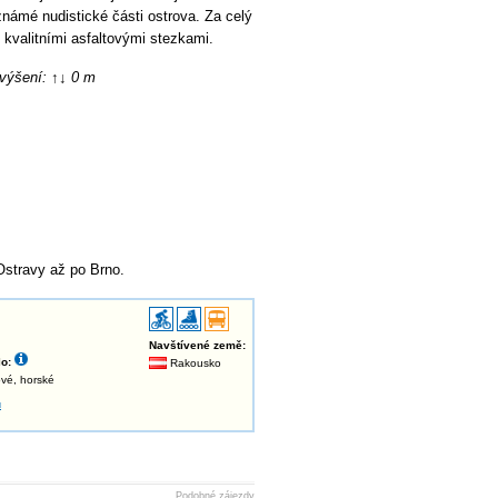
známé nudistické části ostrova. Za celý
ý kvalitními asfaltovými stezkami.
evýšení: ↑↓ 0 m
Ostravy až po Brno.
Navštívené země:
o:
Rakousko
gové, horské
u
Podobné zájezdy