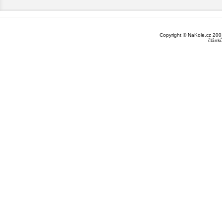
Copyright © NaKole.cz 2003
článk