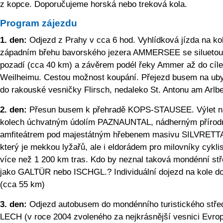
z kopce. Doporučujeme horská nebo treková kola.
Program zájezdu
1. den:
Odjezd z Prahy v cca 6 hod. Vyhlídková jízda na ko
západním břehu bavorského jezera AMMERSEE se siluetou
pozadí (cca 40 km) a závěrem podél řeky Ammer až do cíle
Weilheimu. Cestou možnost koupání. Přejezd busem na ub
do rakouské vesničky Flirsch, nedaleko St. Antonu am Arlbe
2. den:
Přesun busem k přehradě KOPS-STAUSEE. Výlet n
kolech úchvatným údolím PAZNAUNTAL, nádherným přírod
amfiteátrem pod majestátným hřebenem masivu SILVRETT
který je mekkou lyžařů, ale i eldorádem pro milovníky cyklis
více než 1 200 km tras. Kdo by neznal taková mondénní stř
jako GALTÜR nebo ISCHGL.? Individuální dojezd na kole do
(cca 55 km)
3. den:
Odjezd autobusem do mondénního turistického stře
LECH (v roce 2004 zvoleného za nejkrásnější vesnici Evrop