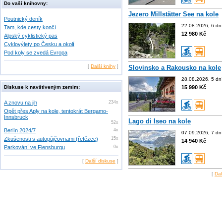
Do vaší knihovny:
Jezero Millstätter See na kole
Poutnický deník
22.08.2026, 6 dn
Tam, kde cesty končí
12 980 Kč
Alpský cyklistický pas
Cyklovýlety po Česku a okolí
Pod koly se zvedá Evropa
[
Další knihy
]
Slovinsko a Rakousko na kole
28.08.2026, 5 dn
Diskuse k navštíveným zemím:
15 990 Kč
A znovu na jih
234x
Opět přes Aply na kole, tentokrát Bergamo-
Innsbruck
Lago di Iseo na kole
52x
Berlín 2024/7
4x
07.09.2026, 7 dn
Zkušenosti s autopůjčovnami (řetězce)
15x
14 940 Kč
Parkování ve Flensburgu
0x
[
Další diskuse
]
[
Dal