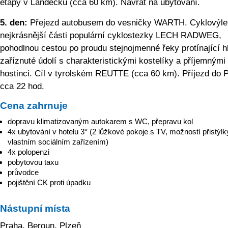
etapy v Landecku (cca 60 km). Návrat na ubytování.
5. den:
Přejezd autobusem do vesničky WARTH. Cyklovýle
nejkrásnější části populární cyklostezky LECH RADWEG,
pohodlnou cestou po proudu stejnojmenné řeky protínající 
zaříznuté údolí s charakteristickými kostelíky a příjemnými
hostinci. Cíl v tyrolském REUTTE (cca 60 km). Příjezd do 
cca 22 hod.
Cena zahrnuje
dopravu klimatizovaným autokarem s WC, přepravu kol
4x ubytování v hotelu 3* (2 lůžkové pokoje s TV, možností přistýlk
vlastním sociálním zařízením)
4x polopenzi
pobytovou taxu
průvodce
pojištění CK proti úpadku
Nástupní místa
Praha, Beroun, Plzeň