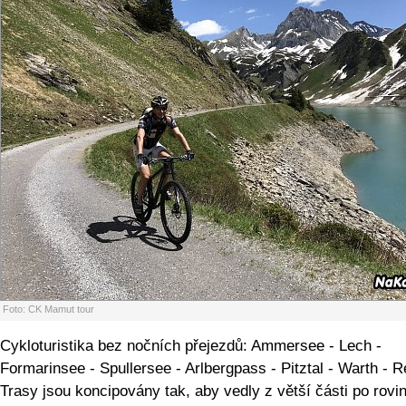
Foto: CK Mamut tour
Cykloturistika bez nočních přejezdů: Ammersee - Lech -
Formarinsee - Spullersee - Arlbergpass - Pitztal - Warth - R
Trasy jsou koncipovány tak, aby vedly z větší části po rovi