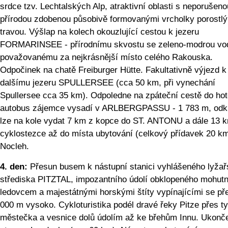
srdce tzv. Lechtalských Alp, atraktivní oblasti s neporušeno
přírodou zdobenou působivě formovanými vrcholky porostl
travou. Výšlap na kolech okouzlující cestou k jezeru
FORMARINSEE - přírodnímu skvostu se zeleno-modrou vo
považovanému za nejkrásnější místo celého Rakouska.
Odpočinek na chatě Freiburger Hütte. Fakultativně výjezd k
dalšímu jezeru SPULLERSEE (cca 50 km, při vynechání
Spullersee cca 35 km). Odpoledne na zpáteční cestě do hot
autobus zájemce vysadí v ARLBERGPASSU - 1 783 m, odk
lze na kole vydat 7 km z kopce do ST. ANTONU a dále 13 
cyklostezce až do místa ubytování (celkový přídavek 20 km
Nocleh.
4. den:
Přesun busem k nástupní stanici vyhlášeného lyža
střediska PITZTAL, impozantního údolí obklopeného mohut
ledovcem a majestátnými horskými štíty vypínajícími se př
000 m vysoko. Cykloturistika podél dravé řeky Pitze přes t
městečka a vesnice dolů údolím až ke břehům Innu. Ukonč