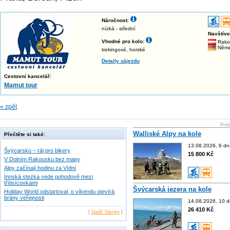
Náročnost:
nízká - střední
Navštív
Vhodné pro kolo:
Rako
Něme
trekingové, horské
Detaily zájezdu
Cestovní kancelář:
Mamut tour
« zpět
Podo
Walliské Alpy na kole
Přečtěte si také:
13.08.2026, 6 dn
Švýcarsko – ráj pro bikery
15 800 Kč
V Dolním Rakousku bez mapy
Alpy začínají hodinu za Vídní
Innská stezka vede pohodově mezi
třítisícovkami
Švýcarská jezera na kole
Holiday World odstartoval, o víkendu otevírá
brány veřejnosti
14.08.2026, 10 d
26 410 Kč
[
Další články
]