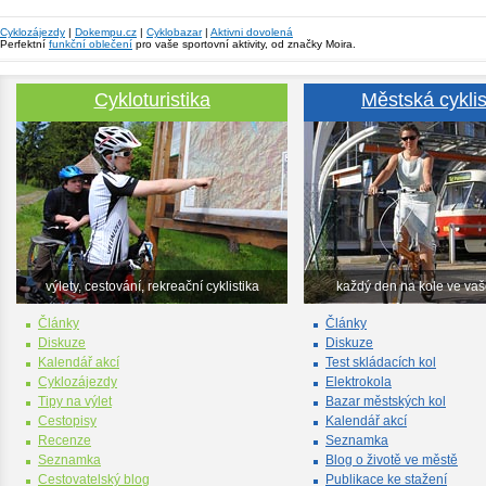
Cyklozájezdy
|
Dokempu.cz
|
Cyklobazar
|
Aktivni dovolená
Perfektní
funkční oblečení
pro vaše sportovní aktivity, od značky Moira.
Cykloturistika
Městská cyklis
výlety, cestování, rekreační cyklistika
každý den na kole ve va
Články
Články
Diskuze
Diskuze
Kalendář akcí
Test skládacích kol
Cyklozájezdy
Elektrokola
Tipy na výlet
Bazar městských kol
Cestopisy
Kalendář akcí
Recenze
Seznamka
Seznamka
Blog o životě ve městě
Cestovatelský blog
Publikace ke stažení