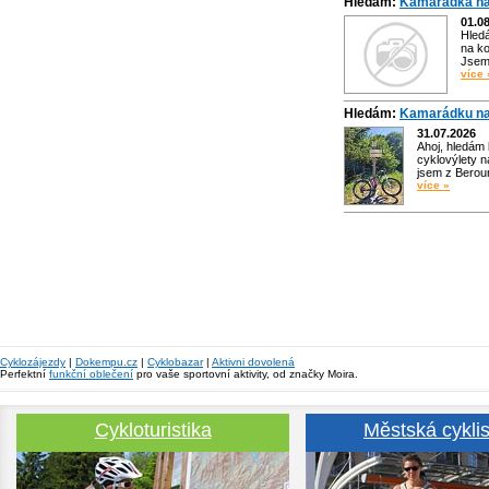
Hledám:
Kamarádka na
01.0
Hled
na ko
Jsem 
více 
Hledám:
Kamarádku na
31.07.2026
Ahoj, hledám
cyklovýlety n
jsem z Bero
více »
Cyklozájezdy
|
Dokempu.cz
|
Cyklobazar
|
Aktivni dovolená
Perfektní
funkční oblečení
pro vaše sportovní aktivity, od značky Moira.
Cykloturistika
Městská cyklis