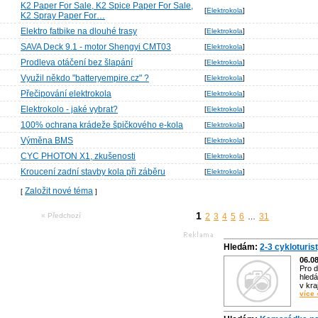
K2 Paper For Sale, K2 Spice Paper For Sale,
[
Elektrokola
]
K2 Spray Paper For…
Elektro fatbike na dlouhé trasy
[
Elektrokola
]
SAVA Deck 9.1 - motor Shengyi CMT03
[
Elektrokola
]
Prodleva otáčení bez šlapání
[
Elektrokola
]
Využil někdo "batteryempire.cz" ?
[
Elektrokola
]
Přečipování elektrokola
[
Elektrokola
]
Elektrokolo - jaké vybrat?
[
Elektrokola
]
100% ochrana krádeže špičkového e-kola
[
Elektrokola
]
Výměna BMS
[
Elektrokola
]
CYC PHOTON X1, zkušenosti
[
Elektrokola
]
Kroucení zadní stavby kola při záběru
[
Elektrokola
]
Založit nové téma
[
]
1
« Předchozí
2
3
4
5
6
31
…
Hledám:
2-3 cykloturis
06.0
Pro d
hledá
v kra
více 