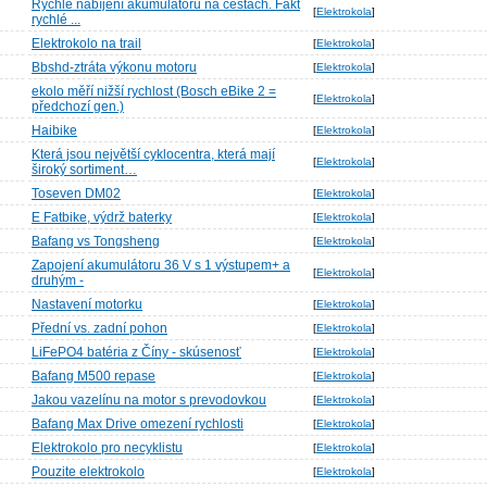
Rychlé nabíjení akumulátoru na cestách. Fakt
[
Elektrokola
]
rychlé ...
Elektrokolo na trail
[
Elektrokola
]
Bbshd-ztráta výkonu motoru
[
Elektrokola
]
ekolo měří nižší rychlost (Bosch eBike 2 =
[
Elektrokola
]
předchozí gen.)
Haibike
[
Elektrokola
]
Která jsou největší cyklocentra, která mají
[
Elektrokola
]
široký sortiment…
Toseven DM02
[
Elektrokola
]
E Fatbike, výdrž baterky
[
Elektrokola
]
Bafang vs Tongsheng
[
Elektrokola
]
Zapojení akumulátoru 36 V s 1 výstupem+ a
[
Elektrokola
]
druhým -
Nastavení motorku
[
Elektrokola
]
Přední vs. zadní pohon
[
Elektrokola
]
LiFePO4 batéria z Číny - skúsenosť
[
Elektrokola
]
Bafang M500 repase
[
Elektrokola
]
Jakou vazelínu na motor s prevodovkou
[
Elektrokola
]
Bafang Max Drive omezení rychlosti
[
Elektrokola
]
Elektrokolo pro necyklistu
[
Elektrokola
]
Pouzite elektrokolo
[
Elektrokola
]