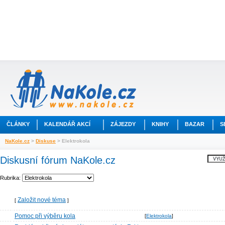
ČLÁNKY
KALENDÁŘ AKCÍ
ZÁJEZDY
KNIHY
BAZAR
S
NaKole.cz
>
Diskuse
> Elektrokola
Diskusní fórum NaKole.cz
Rubrika:
Založit nové téma
[
]
Pomoc při výběru kola
[
Elektrokola
]