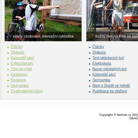
výlety, cestování, rekreační cyklistika
každý den na kole ve va
Články
Články
Diskuze
Diskuze
Kalendář akcí
Test skládacích kol
Cyklozájezdy
Elektrokola
Tipy na výlet
Bazar městských kol
Cestopisy
Kalendář akcí
Recenze
Seznamka
Seznamka
Blog o životě ve městě
Cestovatelský blog
Publikace ke stažení
Copyright © NaKole.cz 2003
článk