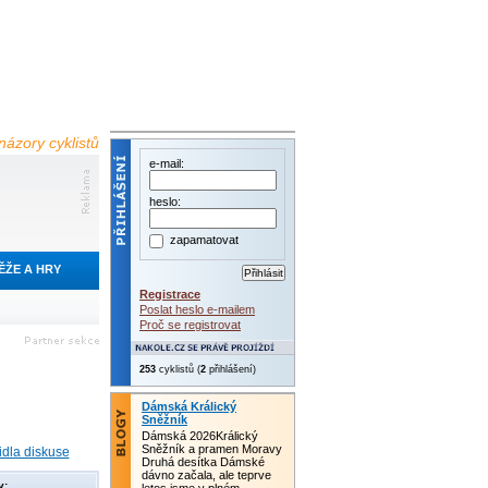
názory cyklistů
e-mail:
heslo:
zapamatovat
ĚŽE A HRY
Registrace
Poslat heslo e-mailem
Proč se registrovat
253
cyklistů (
2
přihlášení)
Dámská Králický
Sněžník
Dámská 2026Králický
Sněžník a pramen Moravy
idla diskuse
Druhá desítka Dámské
dávno začala, ale teprve
y: