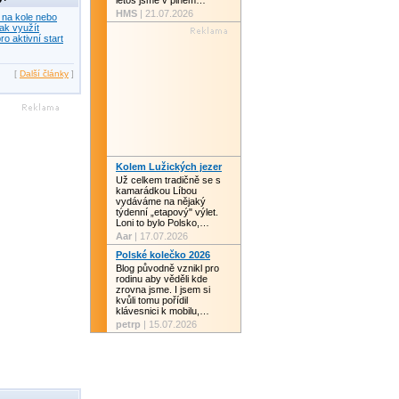
letos jsme v plném…
HMS
| 21.07.2026
 na kole nebo
ak využít
ro aktivní start
[
Další články
]
Kolem Lužických jezer
Už celkem tradičně se s
kamarádkou Líbou
vydáváme na nějaký
týdenní „etapový" výlet.
Loni to bylo Polsko,…
Aar
| 17.07.2026
Polské kolečko 2026
Blog původně vznikl pro
rodinu aby věděli kde
zrovna jsme. I jsem si
kvůli tomu pořídil
klávesnici k mobilu,…
petrp
| 15.07.2026