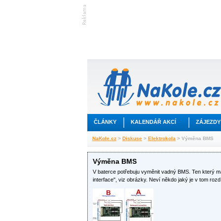
ČLÁNKY
KALENDÁŘ AKCÍ
ZÁJEZDY
NaKole.cz
>
Diskuse
>
Elektrokola
> Výměna BMS
Výměna BMS
V baterce potřebuju vyměnit vadný BMS. Ten který má
interface", viz obrázky. Neví někdo jaký je v tom roz