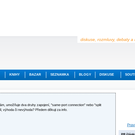
diskuse, rozmluvy, debaty a 
KNIHY
BAZAR
SEZNAMKA
BLOGY
DISKUSE
SOUT
m, umožňuje dva druhy zapojení, "same-port connection" nebo "split
díl, výhoda či nevýhoda? Předem děkuji za info.
Prav
PR článk