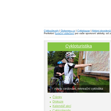
Cyklozájezdy
|
Dokempu.cz
|
Cyklobazar
|
Aktivni dovolená
Perfektní
funkční oblečení
pro vaše sportovní aktivity, od 
Cykloturistika
výlety, cestování, rekreační cyklistika
Články
Diskuze
Kalendář akcí
Cyklozájezdy