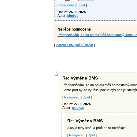
[
Reagovat
] [
Zpět
]
Datum:
26.03.2024
Autor:
Modus
Nejlépe hodnocené
Předpokládám, že na baterii máš samostatný konektor
[
Zobrazit navigační strom
]
Re: Výměna BMS
Předpokládám, že na baterii máš samostatný konekto
Same-port by se využilo, pokud bys nabíjel stejný
[
Reagovat
] [
Zpět
]
Datum:
27.03.2024
Autor:
ondrap
Re: Výměna BMS
A co je tedy lepší a proč se to rozděluje?
[
Reagovat
] [
Zpět
]