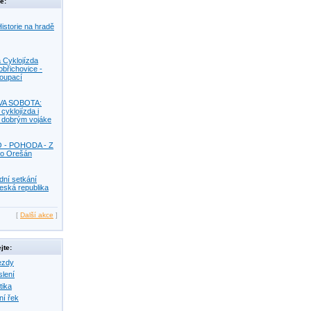
e:
istorie na hradě
 Cyklojízda
obřichovice -
Koupací
VA SOBOTA:
 cyklojízda i
s dobrým vojáke
O - POHODA - Z
o Orešán
dní setkání
eská republika
[
Další akce
]
jte:
ezdy
slení
tika
ní řek