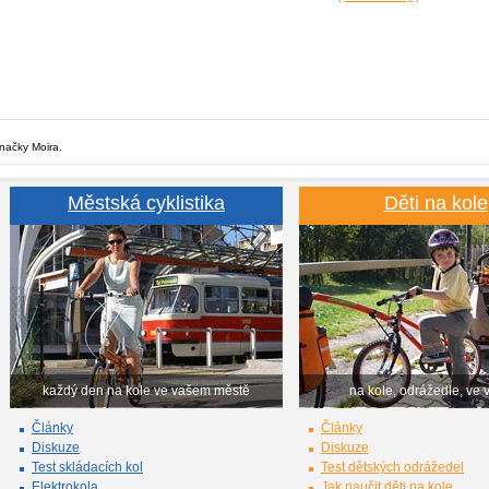
značky Moira.
Městská cyklistika
Děti na kole
každý den na kole ve vašem městě
na kole, odrážedle, ve 
Články
Články
Diskuze
Diskuze
Test skládacích kol
Test dětských odrážedel
Elektrokola
Jak naučit děti na kole