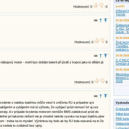
Co se děj
Hodnocení: 0
-3
pozítří
Oživení H
Točník
22.08.2026
Galasova
Č.411 ' D
Davle - 
29.08.2026
Hodnocení: 0
0
ŠVEJKO
Turistika,
setkání 
29.08.2026
2. CYKL
nábojový motor - mohl bys dobíjet baterii při jízdě z kopce jako to dělám já
Orešán d
09.09.2026
Mezináro
lehokol Č
2026
Hodnocení: 0
0
zdenie s nabitou batériou môže viesť k zničeniu RJ a prípadne aj k
Vyzkouše
íjaním a vybíjaním má tú výhodu, že vybíjací prúd nemusí ísť aj cez
Cyklozáj
 straty. A v prípade brzdenia motorom nemôže BMS zablokovať prúd do
Inline bru
teľne pri takomto riešení nie je vhodné niekde vysoko na kopci batériu plne
Pěší turis
rom - treba na to myslieť. Výnimkou by bolo ak by RJ bola stavaná na to že
Splavová
a vedela to zvládnuť bez ujmy.
Lyžování