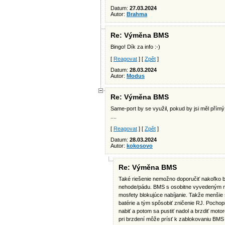
Datum:
27.03.2024
Autor:
Brahma
Re: Výměna BMS
Bingo! Dík za info :-)
[
Reagovat
] [
Zpět
]
Datum:
28.03.2024
Autor:
Modus
Re: Výměna BMS
Same-port by se využil, pokud by jsi měl přímý 
....
[
Reagovat
] [
Zpět
]
Datum:
28.03.2024
Autor:
kokosovo
Re: Výměna BMS
Také riešenie nemožno doporučiť nakoľko br
nehode/pádu. BMS s osobitne vyvedeným nab
mosfety blokujúce nabíjanie. Takže menšie
batérie a tým spôsobiť zničenie RJ. Pochopi
nabiť a potom sa pustiť nadol a brzdiť moto
pri brzdení môže prísť k zablokovaniu BMS 