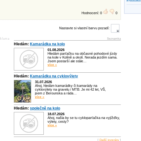
Hodnocení: 0
0
Nastavte si vlastní barvu pozadí:
Seznamka
Hledám:
Kamarádka na kolo
01.08.2026
Hledám parťačku na občasné pohodové jízdy
na kole v Kolíně a okolí. Nerada jezdím sama.
Jsem postarší ale stále…
více »
Hledám:
Kamarádku na cyklovýlety
31.07.2026
Ahoj, hledám kamarádky či kamarády na
cyklovýlety na gravelu / MTB. Je mi 42 let, VŠ,
jsem z Berounska a ráda…
více »
Hledám:
společně na kolo
18.07.2026
Ahoj, našla by se tu cykloparťačka na vyjížďky,
výlety, cesty?
více »
[
Další inzeráty
]