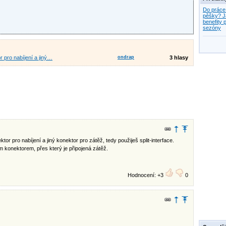
Do práce
pěšky? J
benefity p
sezóny
 pro nabíjení a jiný…
ondrap
3 hlasy
r pro nabíjení a jiný konektor pro zátěž, tedy použiješ split-interface.
m konektorem, přes který je připojená zátěž.
Hodnocení: +3
0