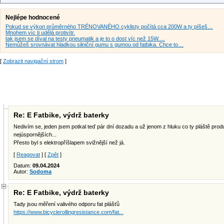
Nejlépe hodnocené
Pokud se výkon průměrného TRÉNOVANÉHO cyklisty počítá cca 200W a ty píšeš…
Mnohem víc ti udělá protivítr.
tak jsem se díval na testy pneumatik a je to o dost víc než 15W.…
Nemůžeš srovnávat hladkou silniční gumu s gumou od fatbika. Chce to…
[
Zobrazit navigační strom
]
Re: E Fatbike, výdrž baterky
Nedivím se, jeden jsem potkal teď pár dní dozadu a už jenom z hluku co ty pláště produ
nejúspornějších...
Přesto byl s elektropříšlapem svižnější než já.
[
Reagovat
] [
Zpět
]
Datum:
09.04.2024
Autor:
Sodoma
Re: E Fatbike, výdrž baterky
Tady jsou měření valivého odporu fat plášťů
https://www.bicyclerollingresistance.com/fat...