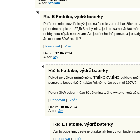
Autor:
xtonda
Re: E Fatbike, výdrž baterky
Pořád se mi to nezdá, když jedu na fatkole vee rubber 26x4 po a
přesednu na plusko 27,5x3 noby nic a jede to samo. Ještě mám 
nobby nicu nějak nepoznám. Ale jezdím hodně pomalu a jak tady
Je to jenom 30W rozdíl ?
[
Reagovat
] [
Zpět
]
Datum:
17.04.2024
Autor:
kty
Re: E Fatbike, výdrž baterky
Pokud se výkon průměrného TRÉNOVANÉHO cyklisty počítá 
pomalu a kopce tlačíš, takže řekněme, že bys měl 120W?
Potom 30W odpor může být čtvrtina tvého výkonu, což už s
[
Reagovat
] [
Zpět
]
Datum:
18.04.2024
Autor:
Jrr
Re: E Fatbike, výdrž baterky
Asi to bude tím. Ještě je otázka jak ten výkon bude vypada
[
Reagovat
] [
Zpět
]