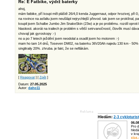
Re: E Fatbike, výdrž baterky
ahoj,
mám fatbike, pří koupi měl pláště 26/4,0 kenda Juggernaut, odpor hrozivej, při 0
na rovince na asfaltu jsem neušlápl nejrychlejší převod. tak jsem se proklínal, 
koupil jsem Schalbe Jumbo Jim SnakeSkin (23w) a je po problému. rozdíl oproti 
hlasitosti. akorát na trailech je problém s větší setrvanočností, člověk musí dávat
chovají jak gyroskopy :-)
no a po 7 letech ježdění jsem neodolal a osadil jsem ho motorem :-)
mam ho tam 14 dnů, Toseven DM02, na baterku 36V20Ah najedu 130 km - 50% les
singltraily 20%. zhruba. je fakt, že se neflákám.
[
Reagovat
] [
Zpět
]
Datum:
27.05.2025
Autor:
daho11
Hledám:
2-3 cykloturis
06.0
Pro d
hledá
v kra
více 