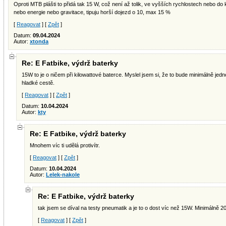
Oproti MTB plášti to přidá tak 15 W, což není až tolik, ve vyšších rychlostech nebo 
nebo energie nebo gravitace, tipuju horší dojezd o 10, max 15 %
[
Reagovat
] [
Zpět
]
Datum:
09.04.2024
Autor:
xtonda
Re: E Fatbike, výdrž baterky
15W to je o ničem při kilowattové baterce. Myslel jsem si, že to bude minimálně jed
hladké cestě.
[
Reagovat
] [
Zpět
]
Datum:
10.04.2024
Autor:
kty
Re: E Fatbike, výdrž baterky
Mnohem víc ti udělá protivítr.
[
Reagovat
] [
Zpět
]
Datum:
10.04.2024
Autor:
Lelek-nakole
Re: E Fatbike, výdrž baterky
tak jsem se díval na testy pneumatik a je to o dost víc než 15W. Minimálně 2
[
Reagovat
] [
Zpět
]