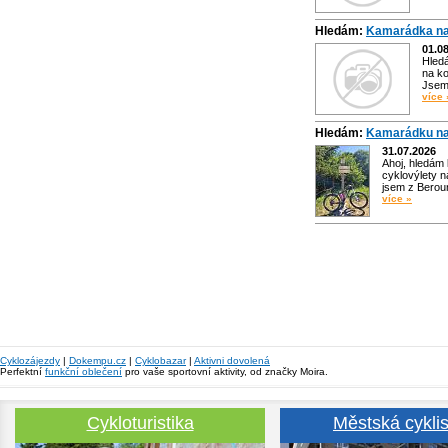
Hledám:
Kamarádka na
01.0
Hled
na ko
Jsem 
více 
Hledám:
Kamarádku na
31.07.2026
Ahoj, hledám
cyklovýlety n
jsem z Bero
více »
Cyklozájezdy
|
Dokempu.cz
|
Cyklobazar
|
Aktivni dovolená
Perfektní
funkční oblečení
pro vaše sportovní aktivity, od značky Moira.
Cykloturistika
Městská cyklis