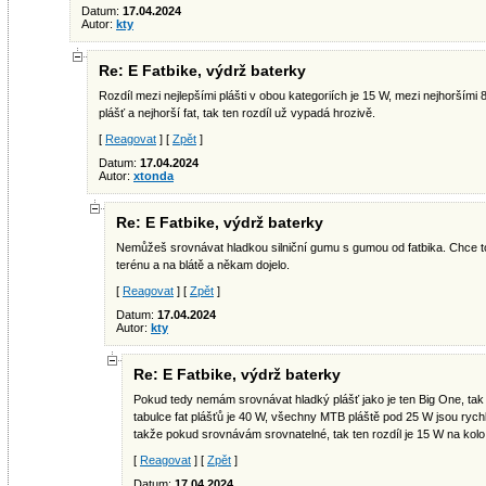
Datum:
17.04.2024
Autor:
kty
Re: E Fatbike, výdrž baterky
Rozdíl mezi nejlepšími plášti v obou kategoriích je 15 W, mezi nejhorším
plášť a nejhorší fat, tak ten rozdíl už vypadá hrozivě.
[
Reagovat
] [
Zpět
]
Datum:
17.04.2024
Autor:
xtonda
Re: E Fatbike, výdrž baterky
Nemůžeš srovnávat hladkou silniční gumu s gumou od fatbika. Chce to 
terénu a na blátě a někam dojelo.
[
Reagovat
] [
Zpět
]
Datum:
17.04.2024
Autor:
kty
Re: E Fatbike, výdrž baterky
Pokud tedy nemám srovnávat hladký plášť jako je ten Big One, tak 
tabulce fat plášťů je 40 W, všechny MTB pláště pod 25 W jsou ryc
takže pokud srovnávám srovnatelné, tak ten rozdíl je 15 W na kolo
[
Reagovat
] [
Zpět
]
Datum:
17.04.2024