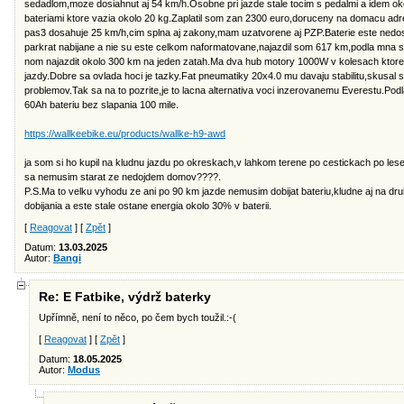
sedadlom,moze dosiahnut aj 54 km/h.Osobne pri jazde stale tocim s pedalmi a idem oko
bateriami ktore vazia okolo 20 kg.Zaplatil som zan 2300 euro,doruceny na domacu ad
pas3 dosahuje 25 km/h,cim splna aj zakony,mam uzatvorene aj PZP.Baterie este nedosia
parkrat nabijane a nie su este celkom naformatovane,najazdil som 617 km,podla mna 
nom najazdit okolo 300 km na jeden zatah.Ma dva hub motory 1000W v kolesach ktore sa 
jazdy.Dobre sa ovlada hoci je tazky.Fat pneumatiky 20x4.0 mu davaju stabilitu,skusal s
problemov.Tak sa na to pozrite,je to lacna alternativa voci inzerovanemu Everestu.Podl
60Ah bateriu bez slapania 100 mile.
https://wallkeebike.eu/products/wallke-h9-awd
ja som si ho kupil na kludnu jazdu po okreskach,v lahkom terene po cestickach po lese
sa nemusim starat ze nedojdem domov????.
P.S.Ma to velku vyhodu ze ani po 90 km jazde nemusim dobijat bateriu,kludne aj na dr
dobijania a este stale ostane energia okolo 30% v baterii.
[
Reagovat
] [
Zpět
]
Datum:
13.03.2025
Autor:
Bangi
Re: E Fatbike, výdrž baterky
Upřímně, není to něco, po čem bych toužil.:-(
[
Reagovat
] [
Zpět
]
Datum:
18.05.2025
Autor:
Modus