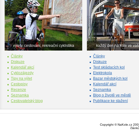
výlety, cestování, rekreační cyklistika
každý den na kole ve va
Články
Články
Diskuze
Diskuze
Kalendář akcí
Test skládacích kol
Cyklozájezdy
Elektrokola
Tipy na výlet
Bazar městských kol
Cestopisy
Kalendář akcí
Recenze
Seznamka
Seznamka
Blog o životě ve městě
Cestovatelský blog
Publikace ke stažení
Copyright © NaKole.cz 2003
článk