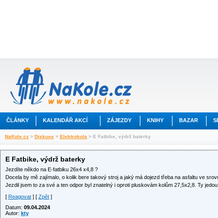
ČLÁNKY
KALENDÁŘ AKCÍ
ZÁJEZDY
KNIHY
BAZAR
S
NaKole.cz
>
Diskuse
>
Elektrokola
> E Fatbike, výdrž baterky
E Fatbike, výdrž baterky
Jezdíte někdo na E-fatbiku 26x4 x4,8 ?
Docela by mě zajímalo, o kolik bere takový stroj a jaký má dojezd třeba na asfaltu ve sr
Jezdil jsem to za své a ten odpor byl znatelný i oproti pluskovám kolům 27,5x2,8. Ty jedo
[
Reagovat
] [
Zpět
]
Datum:
09.04.2024
Autor:
kty