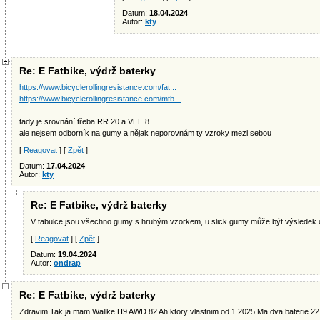
Datum:
18.04.2024
Autor:
kty
Re: E Fatbike, výdrž baterky
https://www.bicyclerollingresistance.com/fat...
https://www.bicyclerollingresistance.com/mtb...
tady je srovnání třeba RR 20 a VEE 8
ale nejsem odborník na gumy a nějak neporovnám ty vzroky mezi sebou
[
Reagovat
] [
Zpět
]
Datum:
17.04.2024
Autor:
kty
Re: E Fatbike, výdrž baterky
V tabulce jsou všechno gumy s hrubým vzorkem, u slick gumy může být výsledek o
[
Reagovat
] [
Zpět
]
Datum:
19.04.2024
Autor:
ondrap
Re: E Fatbike, výdrž baterky
Zdravim.Tak ja mam Wallke H9 AWD 82 Ah ktory vlastnim od 1.2025.Ma dva baterie 22