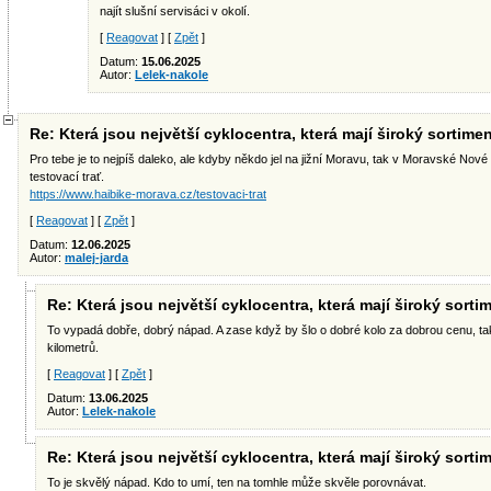
najít slušní servisáci v okolí.
[
Reagovat
] [
Zpět
]
Datum:
15.06.2025
Autor:
Lelek-nakole
Re: Která jsou největší cyklocentra, která mají široký sortime
Pro tebe je to nejpíš daleko, ale kdyby někdo jel na jižní Moravu, tak v Moravské Nové V
testovací trať.
https://www.haibike-morava.cz/testovaci-trat
[
Reagovat
] [
Zpět
]
Datum:
12.06.2025
Autor:
malej-jarda
Re: Která jsou největší cyklocentra, která mají široký sorti
To vypadá dobře, dobrý nápad. A zase když by šlo o dobré kolo za dobrou cenu, tak to 
kilometrů.
[
Reagovat
] [
Zpět
]
Datum:
13.06.2025
Autor:
Lelek-nakole
Re: Která jsou největší cyklocentra, která mají široký sorti
To je skvělý nápad. Kdo to umí, ten na tomhle může skvěle porovnávat.