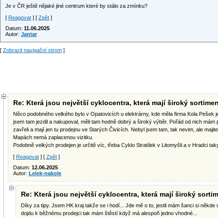
Je v ČR ještě nějaké jiné centrum které by stálo za zmínku?
[
Reagovat
] [
Zpět
]
Datum:
11.06.2025
Autor:
Jantar
[
Zobrazit navigační strom
]
Re: Která jsou největší cyklocentra, která mají široký sortime
Něco podobného velkého bylo v Opatovicích u elektrárny, kde měla firma Kola Pešek j
jsem tam jezdil a nakupoval, měli tam hodně dobrý a široký výběr. Pořád od nich mám p
zavřeli a mají jen tu prodejnu ve Starých Čivicích. Nebyl jsem tam, tak nevim, ale majitel
Mapách nemá zaplacenou vizitku.
Podobně velkých prodejen je určitě víc, třeba Cyklo Stratílek v Litomyšli a v Hradci ta
[
Reagovat
] [
Zpět
]
Datum:
12.06.2025
Autor:
Lelek-nakole
Re: Která jsou největší cyklocentra, která mají široký sorti
Díky za tipy. Jsem HK kraj takže se i hodí... Jde mě o to, jestli mám šanci si někd
dojdu k běžnému prodejci tak mám štěstí když má alespoň jedno vhodné...