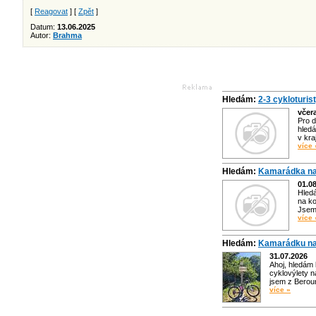
[
Reagovat
] [
Zpět
]
Datum:
13.06.2025
Autor:
Brahma
Hledám:
2-3 cykloturis
včer
Pro d
hledá
v kra
více 
Hledám:
Kamarádka na
01.0
Hled
na ko
Jsem 
více 
Hledám:
Kamarádku na
31.07.2026
Ahoj, hledám
cyklovýlety n
jsem z Bero
více »