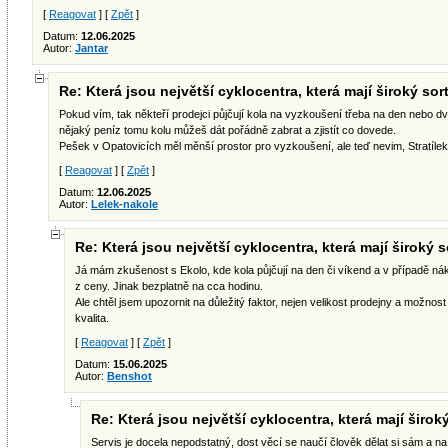
[
Reagovat
] [
Zpět
]
Datum:
12.06.2025
Autor:
Jantar
Re: Která jsou největší cyklocentra, která mají široký sor
Pokud vím, tak někteří prodejci půjčují kola na vyzkoušení třeba na den nebo dv
nějaký peníz tomu kolu můžeš dát pořádně zabrat a zjistít co dovede.
Pešek v Opatovicích měl měnší prostor pro vyzkoušení, ale teď nevim, Stratíle
[
Reagovat
] [
Zpět
]
Datum:
12.06.2025
Autor:
Lelek-nakole
Re: Která jsou největší cyklocentra, která mají široký 
Já mám zkušenost s Ekolo, kde kola půjčují na den či víkend a v případě ná
z ceny. Jinak bezplatně na cca hodinu.
Ale chtěl jsem upozornit na důležitý faktor, nejen velikost prodejny a možnos
kvalita.
[
Reagovat
] [
Zpět
]
Datum:
15.06.2025
Autor:
Benshot
Re: Která jsou největší cyklocentra, která mají širok
Servis je docela nepodstatný, dost věcí se naučí člověk dělat si sám a na 