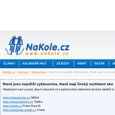
ČLÁNKY
KALENDÁŘ AKCÍ
ZÁJEZDY
KNIHY
BAZAR
S
NaKole.cz
>
Diskuse
>
Elektrokola
> Která jsou největší cyklocentra, která mají široký s
Která jsou největší cyklocentra, která mají široký sortiment eko
Hledal jsem kam vyrazit, abych ozkoušel více typů/výrobců elektrokol (protože lokálně to j
https://www.akumo.cz
Mělník
https://www.koloshop.cz
Teplice
https://ekolo.cz
Praha Ruzyně
https://www.kola-radotin.cz
Praha