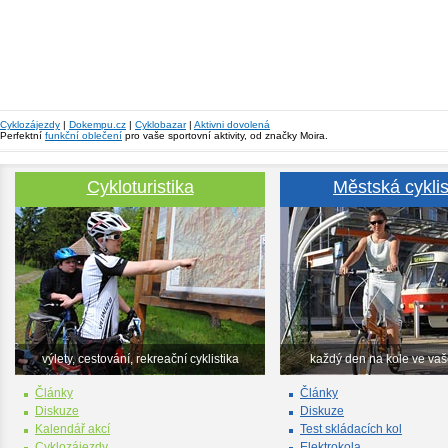
Cyklozájezdy
|
Dokempu.cz
|
Cyklobazar
|
Aktivni dovolená
Perfektní
funkční oblečení
pro vaše sportovní aktivity, od značky Moira.
Cykloturistika
Městská cyklis
výlety, cestování, rekreační cyklistika
každý den na kole ve va
Články
Články
Diskuze
Diskuze
Kalendář akcí
Test skládacích kol
Cyklozájezdy
Elektrokola