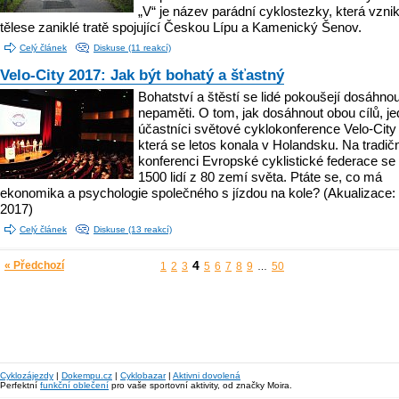
„V“ je název parádní cyklostezky, která vznik
tělese zaniklé tratě spojující Českou Lípu a Kamenický Šenov.
Celý článek
Diskuse (11 reakcí)
Velo-City 2017: Jak být bohatý a šťastný
Bohatství a štěstí se lidé pokoušejí dosáhnou
nepaměti. O tom, jak dosáhnout obou cílů, je
účastníci světové cyklokonference Velo-City
která se letos konala v Holandsku. Na tradič
konferenci Evropské cyklistické federace se 
1500 lidí z 80 zemí světa. Ptáte se, co má
ekonomika a psychologie společného s jízdou na kole? (Akualizace: 
2017)
Celý článek
Diskuse (13 reakcí)
4
« Předchozí
1
2
3
5
6
7
8
9
50
…
Cyklozájezdy
|
Dokempu.cz
|
Cyklobazar
|
Aktivni dovolená
Perfektní
funkční oblečení
pro vaše sportovní aktivity, od značky Moira.