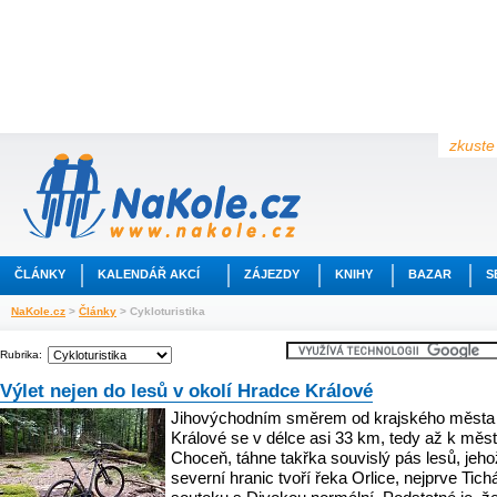
zkuste 
ČLÁNKY
KALENDÁŘ AKCÍ
ZÁJEZDY
KNIHY
BAZAR
S
NaKole.cz
>
Články
> Cykloturistika
Rubrika:
Výlet nejen do lesů v okolí Hradce Králové
Jihovýchodním směrem od krajského města
Králové se v délce asi 33 km, tedy až k měs
Choceň, táhne takřka souvislý pás lesů, jeho
severní hranic tvoří řeka Orlice, nejprve Tich