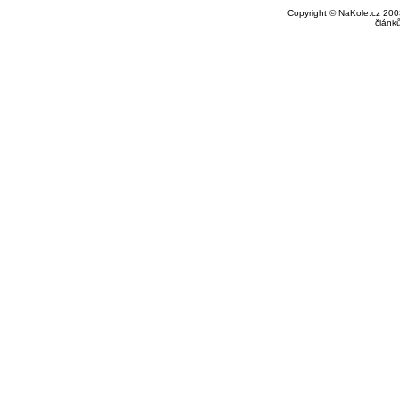
Copyright © NaKole.cz 2003
článk