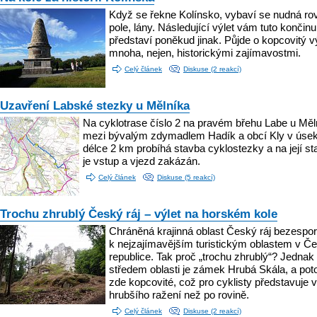
Když se řekne Kolínsko, vybaví se nudná rov
pole, lány. Následující výlet vám tuto končinu
představí poněkud jinak. Půjde o kopcovitý vý
mnoha, nejen, historickými zajímavostmi.
Celý článek
Diskuse (2 reakcí)
Uzavření Labské stezky u Mělníka
Na cyklotrase číslo 2 na pravém břehu Labe u Měl
mezi bývalým zdymadlem Hadík a obcí Kly v úse
délce 2 km probíhá stavba cyklostezky a na její st
je vstup a vjezd zakázán.
Celý článek
Diskuse (5 reakcí)
Trochu zhrublý Český ráj – výlet na horském kole
Chráněná krajinná oblast Český ráj bezespor
k nejzajímavějším turistickým oblastem v Č
republice. Tak proč „trochu zhrublý“? Jednak
středem oblasti je zámek Hrubá Skála, a pot
zde kopcovité, což pro cyklisty představuje v
hrubšího ražení než po rovině.
Celý článek
Diskuse (2 reakcí)