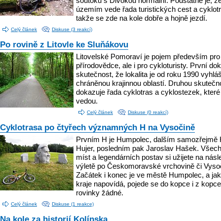
soutoku s Divokou normální. Podstatné je, ž
územím vede řada turistických cest a cyklotr
takže se zde na kole dobře a hojně jezdí.
Celý článek
Diskuse (3 reakcí)
Po rovině z Litovle ke Sluňákovu
Litovelské Pomoraví je pojem především pro
přírodovědce, ale i pro cykloturisty. První do
skutečnost, že lokalita je od roku 1990 vyhlá
chráněnou krajinnou oblastí. Druhou skutečn
dokazuje řada cyklotras a cyklostezek, které
vedou.
Celý článek
Diskuse (0 reakcí)
Cyklotrasa po čtyřech významných H na Vysočině
Prvním H je Humpolec, dalším samozřejmě H
Hujer, posledním pak Jaroslav Hašek. Všech
míst a legendárních postav si užijete na násl
výletě po Českomoravské vrchovině či Vyso
Začátek i konec je ve městě Humpolec, a ja
kraje napovídá, pojede se do kopce i z kopce
rovinky žádné.
Celý článek
Diskuse (1 reakce)
Na kole za historií Kolínska