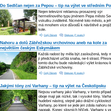
Do Sedlčan nejen za Pepou – tip na výlet ve středním Po
Nejen televizní reklamou prosazený sýr
hermelínového typu jménem Pepa město Se
vskutku zviditelnil. Nicméně toto město, a jeh
má mnohem více důvodů k návštěvě a projí
kole.
Celý článek
Diskuse (7 reakcí)
Nahoru a dolů Zábřežskou vrchovinou aneb na kole za
největším českým Eskymákem
Každá radost by měla být zasloužená, tedy 
jí předcházet určitá snaha, ne-li strast. Přesn
tomto duchu bude následující výlet krásnou k
Zábřežské vrchoviny.
Celý článek
Diskuse (0 reakcí)
Jakými tóny zní Varhany – tip na výlet na Českolipsku
Nejsou varhany jako Varhany, v tomto přípa
oboje mají jak nízké, tak i vysoké tóny. Varh
hudební nástroj, stejně jako drážní cyklostez
Varhany, po které se jede jen zdola nahoru n
naopak. Konec slovních hříček. Varhany s 