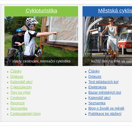
Cykloturistika
Městská cyklis
výlety, cestování, rekreační cyklistika
každý den na kole ve va
Články
Články
Diskuze
Diskuze
Kalendář akcí
Test skládacích kol
Cyklozájezdy
Elektrokola
Tipy na výlet
Bazar městských kol
Cestopisy
Kalendář akcí
Recenze
Seznamka
Seznamka
Blog o životě ve městě
Cestovatelský blog
Publikace ke stažení