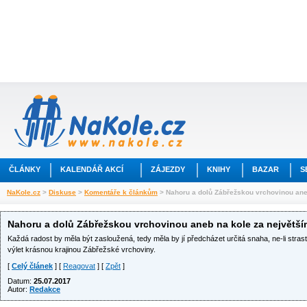
ČLÁNKY
KALENDÁŘ AKCÍ
ZÁJEZDY
KNIHY
BAZAR
S
NaKole.cz
>
Diskuse
>
Komentáře k článkům
> Nahoru a dolů Zábřežskou vrchovinou ane
Nahoru a dolů Zábřežskou vrchovinou aneb na kole za největší
Každá radost by měla být zasloužená, tedy měla by jí předcházet určitá snaha, ne-li stras
výlet krásnou krajinou Zábřežské vrchoviny.
[
Celý článek
] [
Reagovat
] [
Zpět
]
Datum:
25.07.2017
Autor:
Redakce