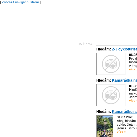
[
Zobrazit navigační strom
]
Hledám:
2-3 cykloturis
06.0
Pro d
hledá
v kra
více 
Hledám:
Kamarádka na
01.0
Hled
na ko
Jsem 
více 
Hledám:
Kamarádku na
31.07.2026
Ahoj, hledám
cyklovýlety n
jsem z Bero
více »