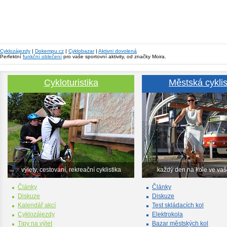
Cyklozájezdy
|
Dokempu.cz
|
Cyklobazar
|
Aktivni dovolená
Perfektní
funkční oblečení
pro vaše sportovní aktivity, od značky Moira.
Cykloturistika
Městská cyklis
výlety, cestování, rekreační cyklistika
každý den na kole ve va
Články
Články
Diskuze
Diskuze
Kalendář akcí
Test skládacích kol
Cyklozájezdy
Elektrokola
Tipy na výlet
Bazar městských kol