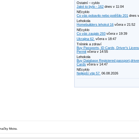
Ostatní – cyklo
Jaké to bylo - 162
dnes v 11:04
NEcyklo
Co vás pobavilo nebo potěšilo 201
dnes v
Lehokola
Homebuilders lehokol 16
včera v 21:52
NEcyklo
Co vás zaujalo 293
včera v 19:39
Ukrajina 62.
včera v 18:47
Trénink a zdraví
Buy Passports, ID Cards, Driver's Licen
Permit
včera v 14:55
Lehokola
Buy Database Registered passport,driver
Cards
včera v 14:47
NEcyklo
Nejlepší vtip 57.
06.08.2026
značky Moira.