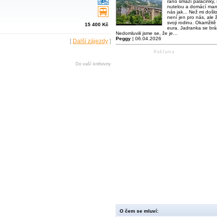
ráno smaží palačinky,
nutelou a domácí mar
nás jak... Než mi došl
není jen pro nás, ale ž
svoji rodinu. Okamžitě 
15 400 Kč
eura. Jadranka se brá
Nedomluvili jsme se, že je…
Peggy
| 06.04.2026
[
Další zájezdy
]
Do vaší knihovny
O čem se mluví: