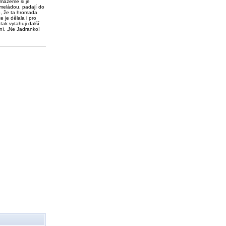
 mažeme si je
meládou, padají do
o, že ta hromada
e je dělala i pro
tak vytahuji další
ní. „Ne Jadranko!