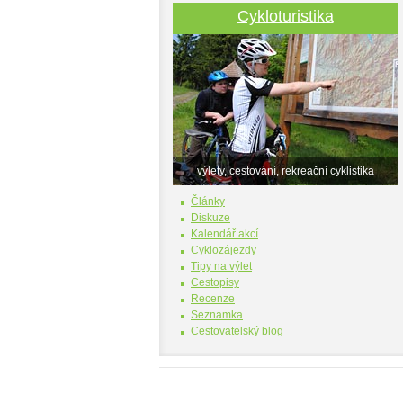
Cykloturistika
výlety, cestování, rekreační cyklistika
Články
Diskuze
Kalendář akcí
Cyklozájezdy
Tipy na výlet
Cestopisy
Recenze
Seznamka
Cestovatelský blog