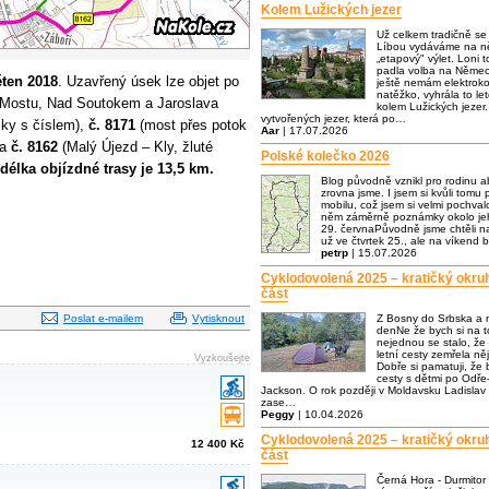
Kolem Lužických jezer
Už celkem tradičně s
Líbou vydáváme na ně
„etapový" výlet. Loni t
padla volba na Němec
ěten 2018
. Uzavřený úsek lze objet po
ještě nemám elektrok
natěžko, vyhrála to let
K Mostu, Nad Soutokem a Jaroslava
kolem Lužických jezer.
vytvořených jezer, která po…
čky s číslem),
č. 8171
(most přes potok
Aar
| 17.07.2026
 a
č. 8162
(Malý Újezd – Kly, žluté
Polské kolečko 2026
délka objízdné trasy je 13,5 km.
Blog původně vznikl pro rodinu a
zrovna jsme. I jsem si kvůli tomu p
mobilu, což jsem si velmi pochva
něm záměrně poznámky okolo jeh
29. červnaPůvodně jsme chtěli n
už ve čtvrtek 25., ale na víkend 
petrp
| 15.07.2026
Cyklodovolená 2025 – kratičký okru
část
Poslat e-mailem
Vytisknout
Z Bosny do Srbska a 
denNe že bych si na to
nejednou se stalo, že
letní cesty zemřela n
Vyzkoušejte
Dobře si pamatuji, že
cesty s dětmi po Odře-
Jackson. O rok později v Moldavsku Ladislav 
zase…
Peggy
| 10.04.2026
Cyklodovolená 2025 – kratičký okru
12 400 Kč
část
Černá Hora - Durmitor