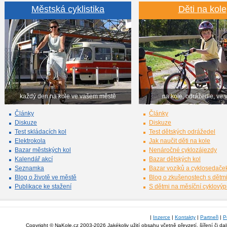
Městská cyklistika
Děti na kole
každý den na kole ve vašem městě
na kole, odrážedle, ve 
Články
Články
Diskuze
Diskuze
Test skládacích kol
Test dětských odrážedel
Elektrokola
Jak naučit děti na kole
Bazar městských kol
Nenáročné cyklozájezdy
Kalendář akcí
Bazar dětských kol
Seznamka
Bazar vozíků a cyklosedače
Blog o životě ve městě
Blog o zkušenostech s dětm
Publikace ke stažení
S dětmi na měsíční cyklový
|
Inzerce
|
Kontakty
|
Partneři
|
P
Copyright © NaKole.cz 2003-2026 Jakékoliv užití obsahu včetně převzetí, šíření či da