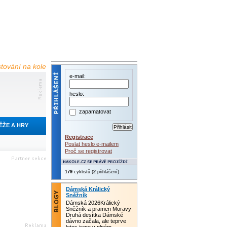
estování na kole
e-mail:
heslo:
zapamatovat
ĚŽE A HRY
Registrace
Poslat heslo e-mailem
Proč se registrovat
179
cyklistů (
2
přihlášení)
Dámská Králický
Sněžník
Dámská 2026Králický
Sněžník a pramen Moravy
Druhá desítka Dámské
dávno začala, ale teprve