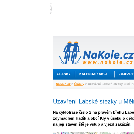
ČLÁNKY
KALENDÁŘ AKCÍ
ZÁJEZDY
NaKole.cz
>
Články
> Uzavření Labské stezky u Měln
Uzavření Labské stezky u Měl
Na cyklotrase číslo 2 na pravém břehu Lab
zdymadlem Hadík a obcí Kly v úseku o délc
na její staveniště je vstup a vjezd zakázán.