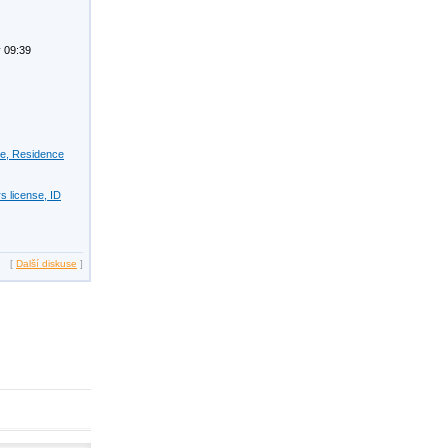
 09:39
se, Residence
s license, ID
[
Další diskuse
]