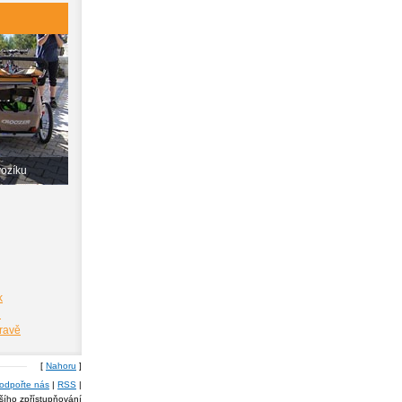
vozíku
k
i
pravě
[
Nahoru
]
odpořte nás
|
RSS
|
lšího zpřístupňování