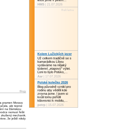
letos jsme v plném…
HMS
| 21.07.2026
Kolem Lužických jezer
Už celkem tradičně se s
kamarádkou Líbou
vydáváme na nějaký
týdenní „etapový" výlet.
Loni to bylo Polsko,…
Aar
| 17.07.2026
Polské kolečko 2026
Blog původně vznikl pro
rodinu aby věděli kde
Blogy
zrovna jsme. I jsem si
kvůli tomu pořídil
klávesnici k mobilu,…
 a pramen Moravy
petrp
| 15.07.2026
čala, ale teprve
vání na Dámskou
chodce nemusí řešit
 zkušený mechanik.
kne, že ještě nikdy