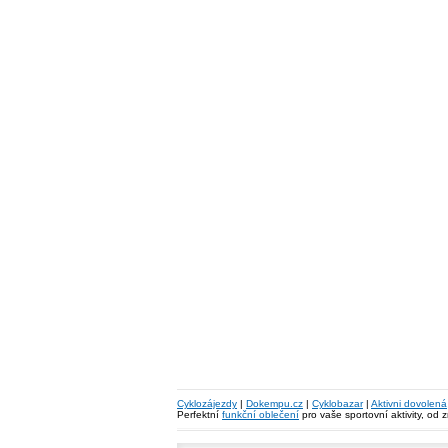
Cyklozájezdy
|
Dokempu.cz
|
Cyklobazar
|
Aktivni dovolená
Perfektní
funkční oblečení
pro vaše sportovní aktivity, od 