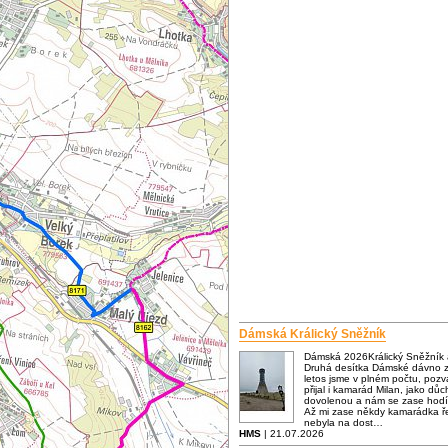
Dámská Králický Sněžník
Dámská 2026Králický Sněžník
Druhá desítka Dámské dávno za
letos jsme v plném počtu, poz
přijal i kamarád Milan, jako dů
dovolenou a nám se zase hodí
Až mi zase někdy kamarádka ře
nebyla na dost…
HMS
| 21.07.2026