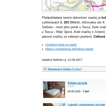
Předpokládaný termín dokončení stavby je
kv
cyklotrasách
č. 203
(Mělník, křižovatka ulic 
Seiferta – most přes potok u Tesca, žluté zna
u Tesca – Malý Újezd, žluté značky s číslem)
pásové značky se zeleným pruhem).
Celková 
Uzavřený úsek na mapě
Mapa s vyznačenou objízdnou trasou
redakce NaKole.cz, 12.09.2017
Diskutovat k článku
(5 reakcí)
Polsko na kole
Polsko
08.08.2026 -
7 dní
Labské cyklostezky na kole