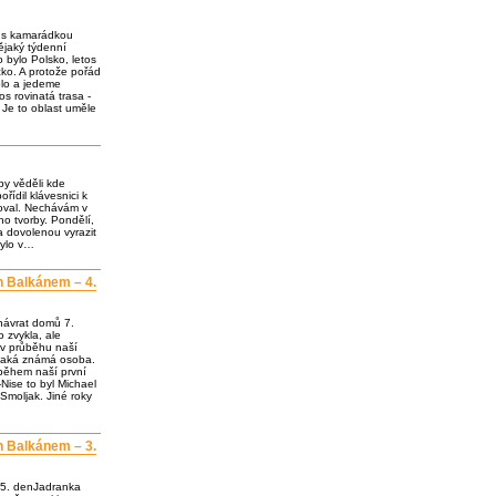
e s kamarádkou
jaký týdenní
o bylo Polsko, letos
ko. A protože pořád
olo a jedeme
os rovinatá trasa -
 Je to oblast uměle
by věděli kde
ořídil klávesnici k
loval. Nechávám v
o tvorby. Pondělí,
a dovolenou vyrazit
bylo v…
h Balkánem – 4.
návrat domů 7.
 zvykla, ale
 v průběhu naší
ějaká známá osoba.
 během naší první
Nise to byl Michael
Smoljak. Jiné roky
h Balkánem – 3.
 5. denJadranka