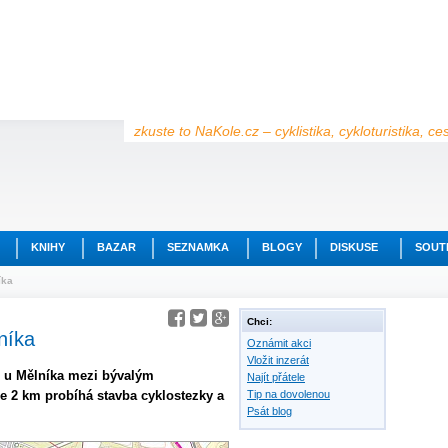
zkuste to NaKole.cz – cyklistika, cykloturistika, c
KNIHY
BAZAR
SEZNAMKA
BLOGY
DISKUSE
SOUT
íka
Chci:
níka
Oznámit akci
Vložit inzerát
e u Mělníka mezi bývalým
Najít přátele
e 2 km probíhá stavba cyklostezky a
Tip na dovolenou
Psát blog