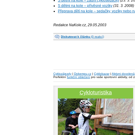
S dětmi na kole – zadní cyklosedačky
(23­. 3. 2
S dětmi na kole – přívěsné vozíky
(31. 3­. 2008)
Přeprava dětí na kole – sedačky, vozíky nebo n
Redakce NaKole.cz, 29.05.2003
Diskutovat k článku
(0 reakcí)
Cyklozájezdy
|
Dokempu.cz
|
Cyklobazar
|
Aktivni dovolená
Perfektní
funkční oblečení
pro vaše sportovní aktivity, od 
Cykloturistika