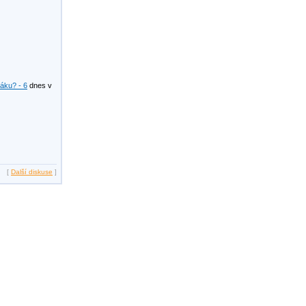
žáku? - 6
dnes v
[
Další diskuse
]