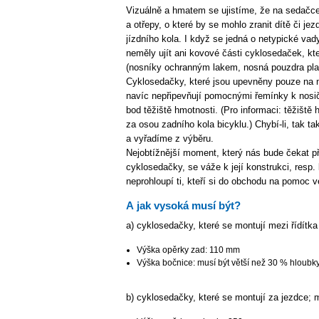
Vizuálně a hmatem se ujistíme, že na sedačce 
a otřepy, o které by se mohlo zranit dítě či je
jízdního kola. I když se jedná o netypické va
neměly ujít ani kovové části cyklosedaček, kte
(nosníky ochranným lakem, nosná pouzdra pla
Cyklosedačky, které jsou upevněny pouze na 
navíc nepřipevňují pomocnými řemínky k nosič
bod těžiště hmotnosti. (Pro informaci: těžišt
za osou zadního kola bicyklu.) Chybí-li, tak 
a vyřadíme z výběru.
Nejobtížnější moment, který nás bude čekat př
cyklosedačky, se váže k její konstrukci, resp.
neprohloupí ti, kteří si do obchodu na pomoc 
A jak vysoká musí být?
a) cyklosedačky, které se montují mezi řídítka
Výška opěrky zad: 110 mm
Výška bočnice: musí být větší než 30 % hloubk
b) cyklosedačky, které se montují za jezdce; 