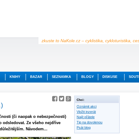
zkuste to NaKole.cz – cyklistika, cykloturistika, c
KNIHY
BAZAR
SEZNAMKA
BLOGY
DISKUSE
SOUT
Chci:
.)
Oznámit akci
Vložit inzerát
čnosti (či naopak o nebezpečnosti)
Najít přátele
 odsledovat. Ze všeho nejdříve
Tip na dovolenou
Psát blog
důležitějším. Návodem...