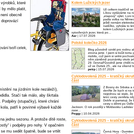
 výrobků, které
Kolem Lužických jezer
by mělo platit,
Už celkem tradičně s
Líbou vydáváme na ně
 není obecně
„etapový" výlet. Loni t
padla volba na Němec
 doprovází
ještě nemám elektrok
natěžko, vyhrála to let
kolem Lužických jezer.
vytvořených jezer, která po…
Aar
| 17.07.2026
Polské kolečko 2026
vání tvoří celek,
Blog původně vznikl pro rodinu a
zrovna jsme. I jsem si kvůli tomu p
mobilu, což jsem si velmi pochva
něm záměrně poznámky okolo jeh
29. červnaPůvodně jsme chtěli n
už ve čtvrtek 25., ale na víkend 
petrp
| 15.07.2026
Cyklodovolená 2025 – kratičký okru
část
Z Bosny do Srbska a 
ístění na jízdním kole nezáleží),
denNe že bych si na to
nejednou se stalo, že
idla. Stačí tak málo, aby škrtala
letní cesty zemřela n
Dobře si pamatuji, že
. Podpěry (stupačky), které chrání
cesty s dětmi po Odře-
 kola, patří k povinné výbavě každé
Jackson. O rok později v Moldavsku Ladislav 
zase…
Peggy
| 10.04.2026
a jednu sezonu. A protože dítě roste,
Cyklodovolená 2025 – kratičký okru
část
rostly“ i podpěry pro nohy. V opačném
 se mu sedět špatně, bude se vrtět
Černá Hora - Durmitor