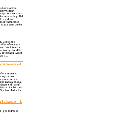
e s kamarádkou
jaký týdenní
o bylo Polsko, letos
ko. A protože pořád
olo a jedeme
os rovinatá trasa -
 Je to oblast uměle
by věděli kde
ořídil klávesnici k
loval. Nechávám v
o tvorby. Pondělí,
a dovolenou vyrazit
bylo v…
h Balkánem – 4.
návrat domů 7.
 zvykla, ale
 v průběhu naší
ějaká známá osoba.
 během naší první
Nise to byl Michael
Smoljak. Jiné roky
h Balkánem – 3.
 5. denJadranka