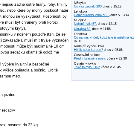
NEcyklo
nejsou žádné ostré hrany, rohy, trhliny
Co vás zaujalo 293
dnes v 15:12
zdec, nebo které by mohly poškodit nátěr
Lehokola
Homebuilders lehokol 16
dnes v 13:44
dy, mohou se vyskytnout. Pozornosti by
NEcyklo
ré musí být chráněny proti korozi
Nejlepší vtip 57.
dnes v 12:15
stovými kryty).
Ukrajina 62.
dnes v 11:58
nosníku v nosném pouzdře (tzn. že se
Lehokola
Co na vás křičeli, když jste je míjeli na le
i zavazadel), musí mít trvale vyznačen
07:11
ě hmotnosti může být maximálně 10 cm
Rada při výběru kola
Hliník nebo karbon?
dnes v 05:08
takovou sedačku okamžitě odložíme
Cestování na kole
Přední brašně a nosič
včera v 22:30
Ostatní – cyklo
i výběru kvalitní a bezpečné
Jaké to bylo - 162
včera v 20:45
 k výšce opěradla a bočnic. Určitě
vezmou metr.
 a jezdce
y sedačky
max. nosnost do 22 kg