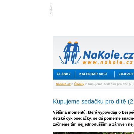
ČLÁNKY
KALENDÁŘ AKCÍ
ZÁJEZDY
NaKole.cz
>
Články
> Kupujeme sedačku pro dítě (2.)
Kupujeme sedačku pro dítě (2
Většina momentů, které vypovídají o bezpe
dětské cyklosedačky, se dá poměrně snadno
začneme tím nejjednodušším a zároveň nej