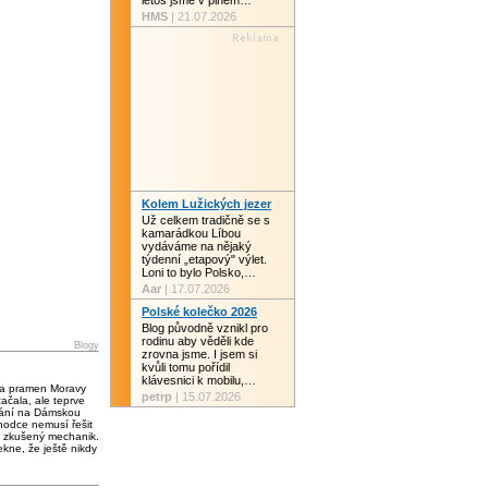
letos jsme v plném…
HMS
| 21.07.2026
Kolem Lužických jezer
Už celkem tradičně se s
kamarádkou Líbou
vydáváme na nějaký
týdenní „etapový" výlet.
Loni to bylo Polsko,…
Aar
| 17.07.2026
Polské kolečko 2026
Blog původně vznikl pro
rodinu aby věděli kde
Blogy
zrovna jsme. I jsem si
kvůli tomu pořídil
klávesnici k mobilu,…
 a pramen Moravy
petrp
| 15.07.2026
čala, ale teprve
vání na Dámskou
chodce nemusí řešit
 zkušený mechanik.
kne, že ještě nikdy