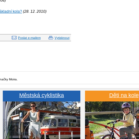
008)
ákladní kola?
(28. 12­. 2010)
Poslat e-mailem
Vytisknout
značky Moira.
Městská cyklistika
Děti na kole