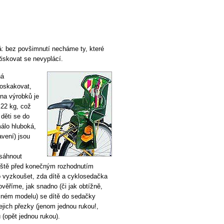
á: bez povšimnutí necháme ty, které
Riskovat se nevyplácí.
ná
poskakovat,
ina výrobků je
 22 kg, což
 děti se do
málo hluboká,
vení) jsou
esáhnout
ještě před konečným rozhodnutím
 vyzkoušet, zda dítě a cyklosedačka
 ověříme, jak snadno (či jak obtížně,
jiném modelu) se dítě do sedačky
ejich přezky (jenom jednou rukou!,
(opět jednou rukou).