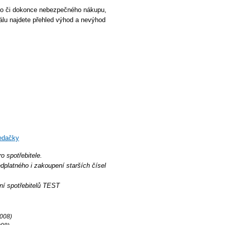
ho či dokonce nebezpečného nákupu,
iálu najdete přehled výhod a nevýhod
edačky
o spotřebitele.
dplatného i zakoupení starších čísel
í spotřebitelů TEST
2008)