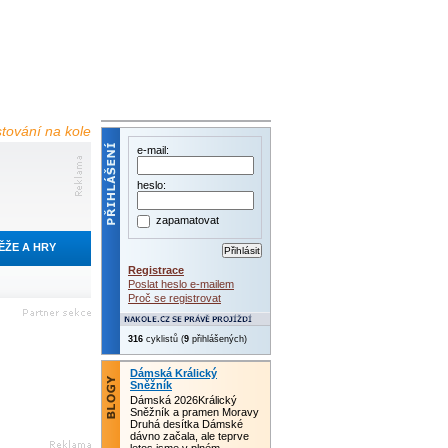
estování na kole
e-mail:
heslo:
zapamatovat
ĚŽE A HRY
Registrace
Poslat heslo e-mailem
Proč se registrovat
316
cyklistů (
9
přihlášených)
Dámská Králický
Sněžník
Dámská 2026Králický
Sněžník a pramen Moravy
Druhá desítka Dámské
dávno začala, ale teprve