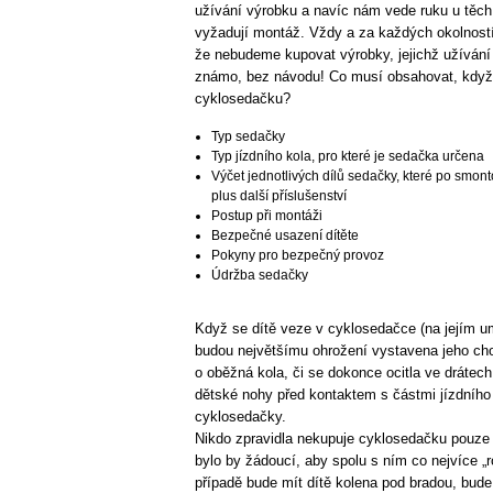
užívání výrobku a navíc nám vede ruku u těch
vyžadují montáž. Vždy a za každých okolností 
že nebudeme kupovat výrobky, jejichž užívání
známo, bez návodu! Co musí obsahovat, když
cyklosedačku?
Typ sedačky
Typ jízdního kola, pro které je sedačka určena
Výčet jednotlivých dílů sedačky, které po smonto
plus další příslušenství
Postup při montáži
Bezpečné usazení dítěte
Pokyny pro bezpečný provoz
Údržba sedačky
Když se dítě veze v cyklosedačce (na jejím um
budou největšímu ohrožení vystavena jeho chod
o oběžná kola, či se dokonce ocitla ve drátech
dětské nohy před kontaktem s částmi jízdního
cyklosedačky.
Nikdo zpravidla nekupuje cyklosedačku pouze n
bylo by žádoucí, aby spolu s ním co nejvíce „
případě bude mít dítě kolena pod bradou, bude