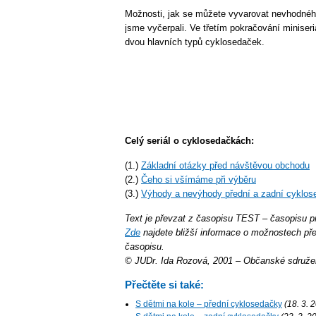
Možnosti, jak se můžete vyvarovat nevhodné
jsme vyčerpali. Ve třetím pokračování miniser
dvou hlavních typů cyklosedaček.
Celý seriál o cyklosedačkách:
(1.)
Základní otázky před návštěvou obchodu
(2.)
Čeho si všímáme při výběru
(3.)
Výhody a nevýhody přední a zadní cyklos
Text je převzat z časopisu TEST – časopisu pr
Zde
najdete bližší informace o možnostech pře
časopisu.
© JUDr. Ida Rozová, 2001 – Občanské sdružen
Přečtěte si také:
S dětmi na kole – přední cyklosedačky
(18­. 3. 