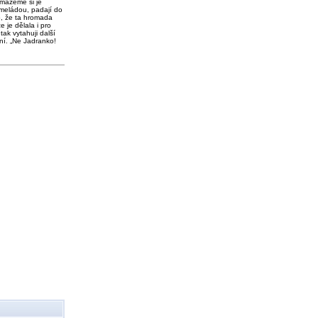
 mažeme si je
meládou, padají do
o, že ta hromada
e je dělala i pro
tak vytahuji další
ní. „Ne Jadranko!