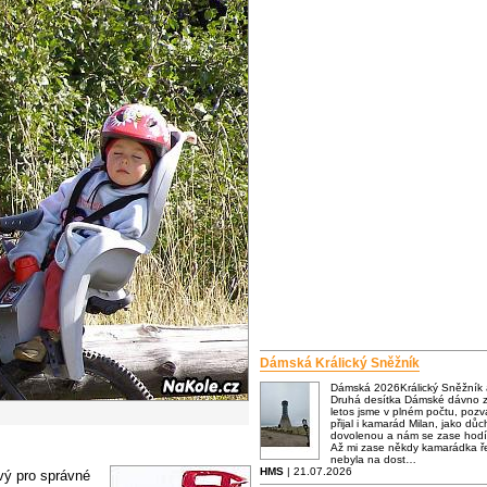
Dámská Králický Sněžník
Dámská 2026Králický Sněžník
Druhá desítka Dámské dávno za
letos jsme v plném počtu, poz
přijal i kamarád Milan, jako dů
dovolenou a nám se zase hodí
Až mi zase někdy kamarádka ře
nebyla na dost…
HMS
| 21.07.2026
vý pro správné