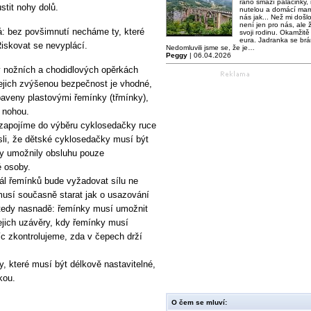
ráno smaží palačinky,
stit nohy dolů.
nutelou a domácí mar
nás jak... Než mi došl
není jen pro nás, ale ž
á: bez povšimnutí necháme ty, které
svoji rodinu. Okamžitě 
eura. Jadranka se brá
Riskovat se nevyplácí.
Nedomluvili jsme se, že je…
Peggy
| 06.04.2026
v nožních a chodidlových opěrkách
ejich zvýšenou bezpečnost je vhodné,
aveny plastovými řemínky (třmínky),
 nohou.
zapojíme do výběru cyklosedačky ruce
li, že dětské cyklosedačky musí být
by umožnily obsluhu pouze
é osoby.
ál řemínků bude vyžadovat sílu ne
musí současně starat jak o usazování
je tedy nasnadě: řemínky musí umožnit
jejich uzávěry, kdy řemínky musí
c zkontrolujeme, zda v čepech drží
 které musí být délkově nastavitelné,
kou.
O čem se mluví: