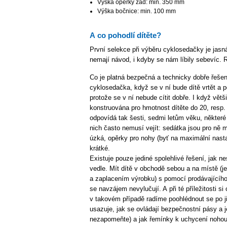
Výška opěrky zad: min. 350 mm
Výška bočnice: min. 100 mm
A co pohodlí dítěte?
První selekce při výběru cyklosedačky je jasn
nemají návod, i kdyby se nám líbily sebevíc. 
Co je platná bezpečná a technicky dobře řeše
cyklosedačka, když se v ní bude dítě vrtět a 
protože se v ní nebude cítit dobře. I když větš
konstruována pro hmotnost dítěte do 20, resp.
odpovídá tak šesti, sedmi letům věku, některé
nich často nemusí vejít: sedátka jsou pro ně 
úzká, opěrky pro nohy (byť na maximální nasta
krátké.
Existuje pouze jediné spolehlivé řešení, jak n
vedle. Mít dítě v obchodě sebou a na místě (
a zaplacením výrobku) s pomocí prodávajícího
se navzájem nevylučují. A při té příležitosti si
v takovém případě radíme poohlédnout se po 
usazuje, jak se ovládají bezpečnostní pásy a j
nezapomeňte) a jak řemínky k uchycení nohou 