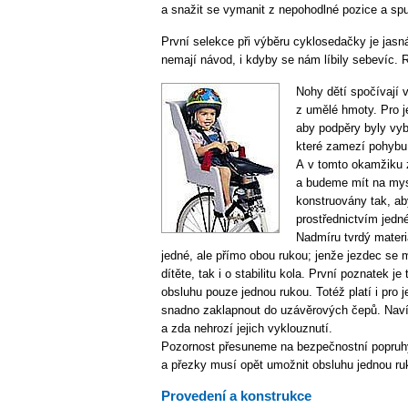
a snažit se vymanit z nepohodlné pozice a spu
První selekce při výběru cyklosedačky je jasn
nemají návod, i kdyby se nám líbily sebevíc. 
Nohy dětí spočívají 
z umělé hmoty. Pro j
aby podpěry byly vyb
které zamezí pohybu
A v tomto okamžiku 
a budeme mít na mys
konstruovány tak, a
prostřednictvím jedn
Nadmíru tvrdý materi
jedné, ale přímo obou rukou; jenže jezdec se 
dítěte, tak i o stabilitu kola. První poznatek 
obsluhu pouze jednou rukou. Totéž platí i pro 
snadno zaklapnout do uzávěrových čepů. Naví
a zda nehrozí jejich vyklouznutí.
Pozornost přesuneme na bezpečnostní popruhy,
a přezky musí opět umožnit obsluhu jednou ru
Provedení a konstrukce