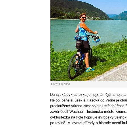
Foto: CK Vlha
Dunajská cyklostezka je nejznámější a nejsta
Nejoblíbenější úsek z Pasova do Vídně je dlo
prodloužený víkend jsme vybrali střední část
závěr údolí Wachau – historické město Krems.
cyklostezka na kole kopíruje evropský veletok
po rovině. Milovníci přírody a historie ocení ku