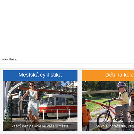
značky Moira.
Městská cyklistika
Děti na kole
každý den na kole ve vašem městě
na kole, odrážedle, ve 