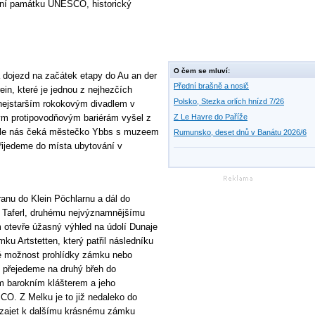
turní památku UNESCO, historický
O čem se mluví:
 dojezd na začátek etapy do Au an der
Přední brašně a nosič
in, které je jednou z nejhezčích
Polsko, Stezka orlích hnízd 7/26
nejstarším rokokovým divadlem v
 protipovodňovým bariérám vyšel z
Z Le Havre do Paříže
Dále nás čeká městečko Ybbs s muzeem
Rumunsko, deset dnů v Banátu 2026/6
řijedeme do místa ubytování v
anu do Klein Pöchlarnu a dál do
 Taferl, druhému nejvýznamnějšímu
 otevře úžasný výhled na údolí Dunaje
u Artstetten, který patřil následníku
ké možnost prohlídky zámku nebo
 přejedeme na druhý břeh do
m barokním klášterem a jeho
O. Z Melku je to již nedaleko do
 zajet k dalšímu krásnému zámku