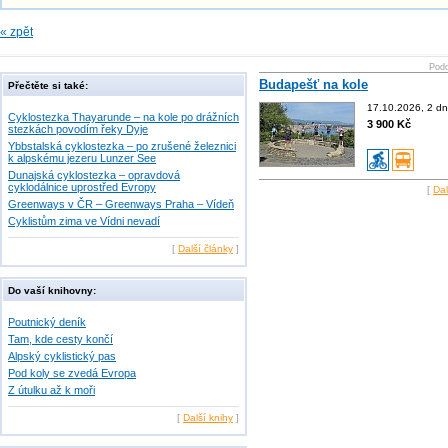
« zpět
Podo
Budapešť na kole
Přečtěte si také:
17.10.2026, 2 dn
Cyklostezka Thayarunde – na kole po drážních
3 900 Kč
stezkách povodím řeky Dyje
Ybbstalská cyklostezka – po zrušené železnici
k alpskému jezeru Lunzer See
Dunajská cyklostezka – opravdová
cyklodálnice uprostřed Evropy
[
Dal
Greenways v ČR – Greenways Praha – Vídeň
Cyklistům zima ve Vídni nevadí
[
Další články
]
Do vaší knihovny:
Poutnický deník
Tam, kde cesty končí
Alpský cyklistický pas
Pod koly se zvedá Evropa
Z útulku až k moři
[
Další knihy
]