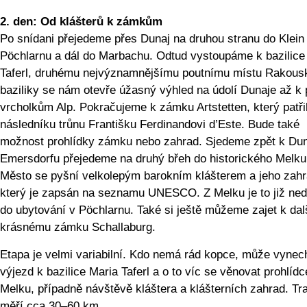
2. den: Od klášterů k zámkům
Po snídani přejedeme přes Dunaj na druhou stranu do Klein
Pöchlarnu a dál do Marbachu. Odtud vystoupáme k bazilice
Taferl, druhému nejvýznamnějšímu poutnímu místu Rakous
baziliky se nám otevře úžasný výhled na údolí Dunaje až k
vrcholkům Alp. Pokračujeme k zámku Artstetten, který patři
následníku trůnu Františku Ferdinandovi d’Este. Bude také
možnost prohlídky zámku nebo zahrad. Sjedeme zpět k Duna
Emersdorfu přejedeme na druhý břeh do historického Melku
Město se pyšní velkolepým barokním klášterem a jeho zah
který je zapsán na seznamu UNESCO. Z Melku je to již ned
do ubytování v Pöchlarnu. Také si ještě můžeme zajet k da
krásnému zámku Schallaburg.
Etapa je velmi variabilní. Kdo nemá rád kopce, může vynec
výjezd k bazilice Maria Taferl a o to víc se věnovat prohlídc
Melku, případně návštěvě kláštera a klášterních zahrad. Tr
měří cca 30–60 km.