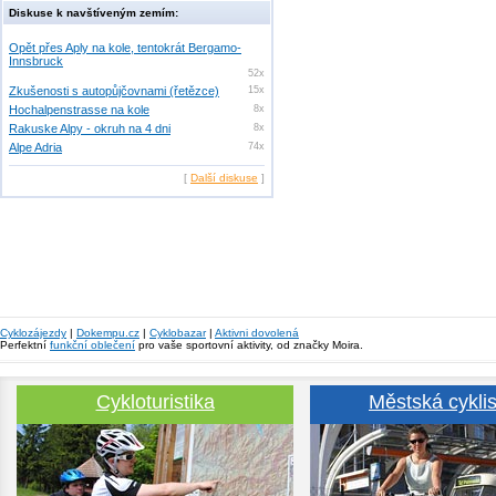
Diskuse k navštíveným zemím:
Opět přes Aply na kole, tentokrát Bergamo-
Innsbruck
52x
Zkušenosti s autopůjčovnami (řetězce)
15x
Hochalpenstrasse na kole
8x
Rakuske Alpy - okruh na 4 dni
8x
Alpe Adria
74x
[
Další diskuse
]
Cyklozájezdy
|
Dokempu.cz
|
Cyklobazar
|
Aktivni dovolená
Perfektní
funkční oblečení
pro vaše sportovní aktivity, od značky Moira.
Cykloturistika
Městská cyklis