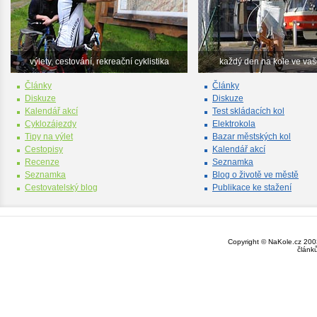
výlety, cestování, rekreační cyklistika
každý den na kole ve va
Články
Články
Diskuze
Diskuze
Kalendář akcí
Test skládacích kol
Cyklozájezdy
Elektrokola
Tipy na výlet
Bazar městských kol
Cestopisy
Kalendář akcí
Recenze
Seznamka
Seznamka
Blog o životě ve městě
Cestovatelský blog
Publikace ke stažení
Copyright © NaKole.cz 2003
článk