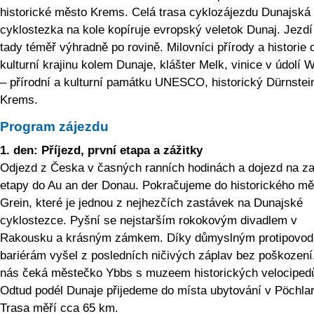
historické město Krems. Celá trasa cyklozájezdu Dunajská
cyklostezka na kole kopíruje evropský veletok Dunaj. Jezdí
tady téměř výhradně po rovině. Milovníci přírody a historie 
kulturní krajinu kolem Dunaje, klášter Melk, vinice v údolí
– přírodní a kulturní památku UNESCO, historický Dürnstei
Krems.
Program zájezdu
1. den: Příjezd, první etapa a zážitky
Odjezd z Česka v časných ranních hodinách a dojezd na z
etapy do Au an der Donau. Pokračujeme do historického mě
Grein, které je jednou z nejhezčích zastávek na Dunajské
cyklostezce. Pyšní se nejstarším rokokovým divadlem v
Rakousku a krásným zámkem. Díky důmyslným protipovo
bariérám vyšel z posledních ničivých záplav bez poškození
nás čeká městečko Ybbs s muzeem historických velociped
Odtud podél Dunaje přijedeme do místa ubytování v Pöchla
Trasa měří cca 65 km.