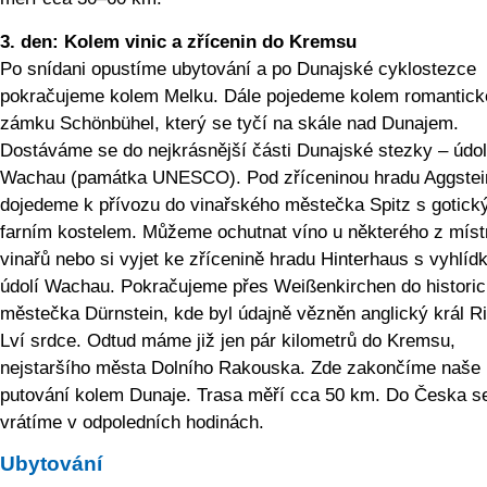
3. den: Kolem vinic a zřícenin do Kremsu
Po snídani opustíme ubytování a po Dunajské cyklostezce
pokračujeme kolem Melku. Dále pojedeme kolem romantic
zámku Schönbühel, který se tyčí na skále nad Dunajem.
Dostáváme se do nejkrásnější části Dunajské stezky – údol
Wachau (památka UNESCO). Pod zříceninou hradu Aggstei
dojedeme k přívozu do vinařského městečka Spitz s gotic
farním kostelem. Můžeme ochutnat víno u některého z míst
vinařů nebo si vyjet ke zřícenině hradu Hinterhaus s vyhlíd
údolí Wachau. Pokračujeme přes Weißenkirchen do histori
městečka Dürnstein, kde byl údajně vězněn anglický král R
Lví srdce. Odtud máme již jen pár kilometrů do Kremsu,
nejstaršího města Dolního Rakouska. Zde zakončíme naše
putování kolem Dunaje. Trasa měří cca 50 km. Do Česka s
vrátíme v odpoledních hodinách.
Ubytování