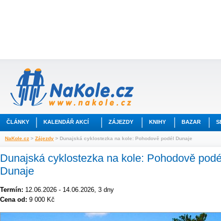
ČLÁNKY
KALENDÁŘ AKCÍ
ZÁJEZDY
KNIHY
BAZAR
S
NaKole.cz
>
Zájezdy
> Dunajská cyklostezka na kole: Pohodově podél Dunaje
Dunajská cyklostezka na kole: Pohodově podé
Dunaje
Termín:
12.06.2026 - 14.06.2026, 3 dny
Cena od:
9 000 Kč