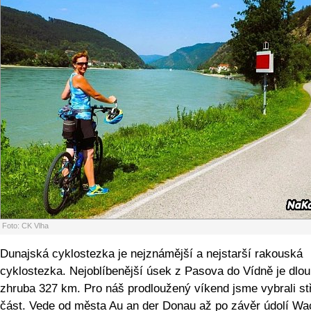
Foto: CK Vlha
Dunajská cyklostezka je nejznámější a nejstarší rakouská
cyklostezka. Nejoblíbenější úsek z Pasova do Vídně je dlo
zhruba 327 km. Pro náš prodloužený víkend jsme vybrali st
část. Vede od města Au an der Donau až po závěr údolí Wa