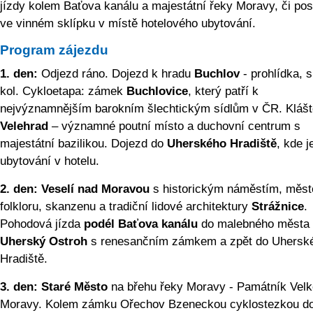
jízdy kolem Baťova kanálu a majestátní řeky Moravy, či po
ve vinném sklípku v místě hotelového ubytování.
Program zájezdu
1. den:
Odjezd ráno. Dojezd k hradu
Buchlov
- prohlídka, 
kol. Cykloetapa: zámek
Buchlovice
, který patří k
nejvýznamnějším barokním šlechtickým sídlům v ČR. Klášt
Velehrad
– významné poutní místo a duchovní centrum s
majestátní bazilikou. Dojezd do
Uherského Hradiště
, kde j
ubytování v hotelu.
2. den:
Veselí nad Moravou
s historickým náměstím, měst
folkloru, skanzenu a tradiční lidové architektury
Strážnice
.
Pohodová jízda
podél Baťova kanálu
do malebného města
Uherský Ostroh
s renesančním zámkem a zpět do Uhersk
Hradiště.
3. den:
Staré Město
na břehu řeky Moravy - Památník Velk
Moravy. Kolem zámku Ořechov Bzeneckou cyklostezkou d