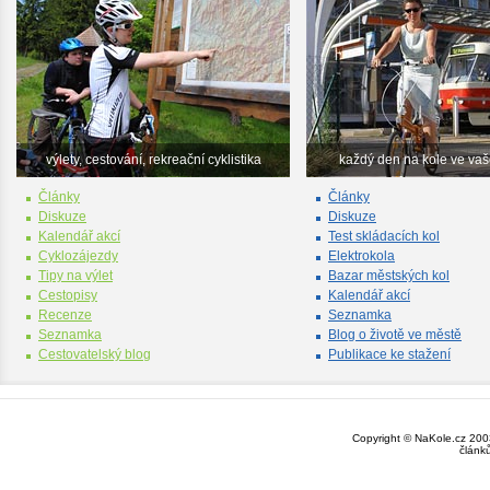
výlety, cestování, rekreační cyklistika
každý den na kole ve va
Články
Články
Diskuze
Diskuze
Kalendář akcí
Test skládacích kol
Cyklozájezdy
Elektrokola
Tipy na výlet
Bazar městských kol
Cestopisy
Kalendář akcí
Recenze
Seznamka
Seznamka
Blog o životě ve městě
Cestovatelský blog
Publikace ke stažení
Copyright © NaKole.cz 2003
článk