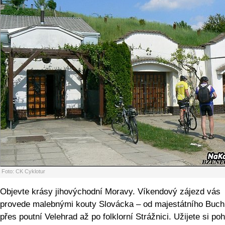
Foto: CK Cyklotur
Objevte krásy jihovýchodní Moravy. Víkendový zájezd vás
provede malebnými kouty Slovácka – od majestátního Buch
přes poutní Velehrad až po folklorní Strážnici. Užijete si p