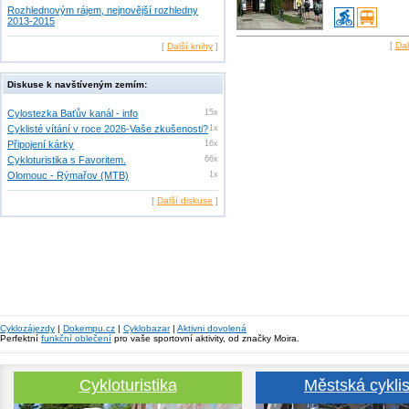
Rozhlednovým rájem, nejnovější rozhledny
2013-2015
[
Dal
[
Další knihy
]
Diskuse k navštíveným zemím:
Cylostezka Baťův kanál - info
15x
Cyklisté vítání v roce 2026-Vaše zkušenosti?
1x
Připojení kárky
16x
Cykloturistika s Favoritem.
66x
Olomouc - Rýmařov (MTB)
1x
[
Další diskuse
]
Cyklozájezdy
|
Dokempu.cz
|
Cyklobazar
|
Aktivni dovolená
Perfektní
funkční oblečení
pro vaše sportovní aktivity, od značky Moira.
Cykloturistika
Městská cyklis