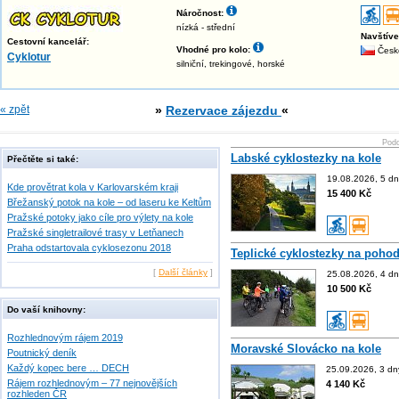
Náročnost:
nízká - střední
Navštív
Cestovní kancelář:
Vhodné pro kolo:
Česk
Cyklotur
silniční, trekingové, horské
« zpět
»
Rezervace zájezdu
«
Podo
Labské cyklostezky na kole
Přečtěte si také:
19.08.2026, 5 dn
Kde provětrat kola v Karlovarském kraji
15 400 Kč
Břežanský potok na kole – od laseru ke Keltům
Pražské potoky jako cíle pro výlety na kole
Pražské singletrailové trasy v Letňanech
Praha odstartovala cyklosezonu 2018
Teplické cyklostezky na poho
[
Další články
]
25.08.2026, 4 dn
10 500 Kč
Do vaší knihovny:
Rozhlednovým rájem 2019
Moravské Slovácko na kole
Poutnický deník
Každý kopec bere … DECH
25.09.2026, 3 dn
Rájem rozhlednovým – 77 nejnovějších
4 140 Kč
rozhleden ČR