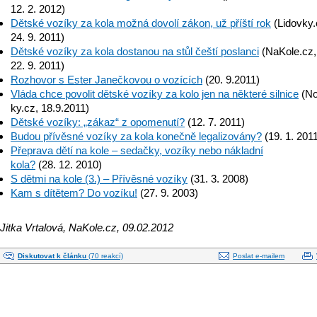
12. 2. 2012)
Dětské vozíky za kola možná dovolí zákon, už příští rok
(Lidovky.
24. 9. 2011)
Dětské vozíky za kola dostanou na stůl čeští poslanci
(NaKo­le.cz,
22. 9. 2011)
Rozhovor s Ester Janečkovou o vozících
(20­. 9.2011)
Vláda chce povolit dětské vozíky za kolo jen na některé silnice
(No
ky.cz, 18.9.2011)
Dětské vozíky: „zákaz“ z opomenutí?
(12­. 7. 2011)
Budou přívěsné vozíky za kola konečně legalizovány?
(19­. 1. 201
Přeprava dětí na kole – sedačky, vozíky nebo nákladní
kola?
(28. 12­. 2010)
S dětmi na kole (3.) – Přívěsné vozíky
(31. 3­. 2008)
Kam s dítětem? Do vozíku!
(27. 9­. 2003)
Jitka Vrtalová, NaKole.cz, 09.02.2012
Diskutovat k článku
(70 reakcí)
Poslat e-mailem