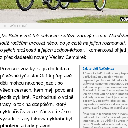
Foto: Dvě plus dvě
„
Ve Sněmovně tak nakonec zvítězil zdravý rozum. Nemůž
totiž rodičům určovat něco, co je čistě na jejich rozhodnutí.
o jejich možnosti a jejich zodpovědnost,“
ko­mentoval přijetí
z předkladatelů novely Václav Cempírek.
Přívěsné vozíky za jízdní kola a
Jak to vidí NaKole.cz
Původní silniční zákon na přepr
přívěsné tyče sloužící k přepravě
v přívěsných vozících vůbec
nepamatuje. Již několik let se t
dětí mohou nakonec jezdit po
právníci nemohou dohodnout, zd
s dětmi na pozemní komunikac
všech cestách, kam mají povolení
či nikoli. Uživatelé se v uplynul
letech setkávali se zcela proti
jezdit cyklisté. Rozhodnutí o volbě
výklady zákona, které jsou více
odborné. Logickým důsledkem j
trasy je tak na dospělém, který
nejistota uživatelů a nikam nev
spory, který výklad je platný a 
cyklopřívěs veze. Zároveň zákon
Řešením je jednoznačné a rychl
definování vozíků v zákoně, po
vyžaduje, aby takový
cyklista
byl
jako tomu je ve většině evrops
zemí. Novela silničního zákona, 
plnoletý
, a tedy právně
čerstvě prošla Poslaneckou