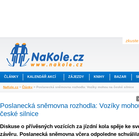
zkuste 
ČLÁNKY
KALENDÁŘ AKCÍ
ZÁJEZDY
KNIHY
BAZAR
S
NaKole.cz
>
Články
> Poslanecká sněmovna rozhodla: Vozíky mohou na české silnice
Poslanecká sněmovna rozhodla: Vozíky moho
české silnice
Diskuse o přívěsných vozících za jízdní kola spěje ke s
závěru. Poslanecká sněmovna včera odpoledne schválil