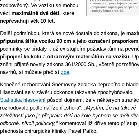
sněmovnou, považujeme za roz
zodpovědný. Ve vozíku se mohou
kompromis zajišťující bezpečnos
i zodpovědnost rodičů.
vézt
maximálně dvě děti
, které
nepřesahují věk 10 let
.
Další podmínkou, která se nově dostala do zákona, je
maxi
přípustná šířka vozíku 90 cm
a jeho
označení praporkem
podmínky se přidaly k už existujícím požadavkům na
pevn
připojení ke kolu
a
odrazovým materiálům na vozíku
. Úp
znění přijaté novely zákona 361/2000 Sb., včetně pozměňo
návrhů, si můžete přečíst
zde
.
Konečné rozhodování Sněmovny zdaleka neprobíhalo hladc
Hlasování se v závěru dokonce takzvaně zpochybňovalo.
Statistika hlasování
působí dojmem, že v některých stranác
rozhodovalo podle nařízení „shora“.
„Myslím, že na takové
záležitosti jako je přeprava dětí na kole bychom se měli dív
odborně, nikoli politicky,“
komentoval již dříve tento přístu
přednosta chirurgické kliniky Pavel Pafko.