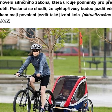
novelu silničního zákona, která určuje podmínky pro př
dětí. Poslanci se shodli, že cyklopřívěsy budou jezdit vš
kam mají povolení jezdit také jízdní kola.
(aktualizováno 
2012)