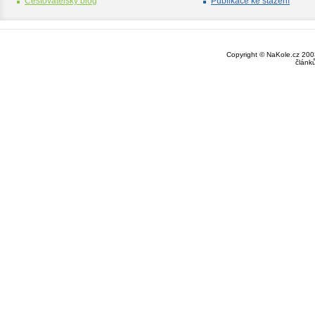
Cestovatelský blog
Publikace ke stažení
Copyright © NaKole.cz 2003
článk