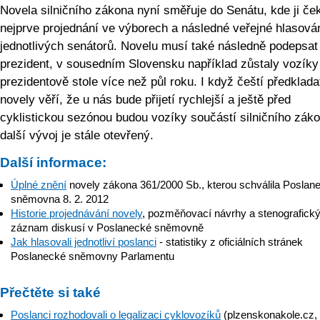
Novela silničního zákona nyní směřuje do Senátu, kde ji če
nejprve projednání ve výborech a následné veřejné hlasová
jednotlivých senátorů. Novelu musí také následně podepsat
prezident, v sousedním Slovensku například zůstaly vozíky
prezidentově stole více než půl roku. I když čeští předklada
novely věří, že u nás bude přijetí rychlejší a ještě před
cyklistickou sezónou budou vozíky součástí silničního záko
další vývoj je stále otevřený.
Další informace:
Úplné znění
novely zákona 361/2000 Sb., kterou schválila Poslan
sněmovna 8. 2. 2012
Historie projednávání novely
, pozměňovací návrhy a stenografick
záznam diskusí v Poslanecké sněmovně
Jak hlasovali jednotliví poslanci
- statistiky z oficiálních stránek
Poslanecké sněmovny Parlamentu
Přečtěte si také
Poslanci rozhodovali o legalizaci cyklovozíků
(plzenskonakole.cz,