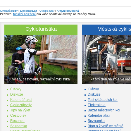
Cyklozájezdy
|
Dokempu.cz
|
Cyklobazar
|
Aktivni dovolená
Perfektní
funkční oblečení
pro vaše sportovní aktivity, od značky Moira.
Cykloturistika
Městská cyklis
výlety, cestování, rekreační cyklistika
každý den na kole ve va
Články
Články
Diskuze
Diskuze
Kalendář akcí
Test skládacích kol
Cyklozájezdy
Elektrokola
Tipy na výlet
Bazar městských kol
Cestopisy
Kalendář akcí
Recenze
Seznamka
Seznamka
Blog o životě ve městě