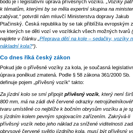
bodů je i legislativní úprava přívěsných vozíků.
„Vozíky patř
k tématům, kterými by se měla expertní skupina na ministe
zabývat,“
potvrdil nám mluvčí Ministerstva dopravy Jakub
Ptačinský. Česká republika by se tak přiblížila evropským
ve kterých se děti vozí ve vozítkách všech možných tvarů
najdete v článku „
Přeprava dětí na kole – sedačky, vozíky 
nákladní kola?
“)
.
Co dnes říká český zákon
Pokud jde o přívěsné vozíky za kola, je současná legislativ
úprava poněkud zmatená. Podle § 58 zákona 361/2000 Sb.
definuje pojem „přívěsný vozík“ takto:
Za jízdní kolo se smí připojit
přívěsný vozík
, který není šir
800 mm, má na zádi dvě červené odrazky netrojúhelníkové
tvaru umístěné co nejblíže k bočním obrysům vozíku a je s
s jízdním kolem pevným spojovacím zařízením. Zakrývá-li
přívěsný vozík nebo jeho náklad za snížené viditelnosti zad
obrysové červené světlo jízdního kola, musí být přívěsný v