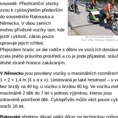
sousedé. Přeshraniční stezky
zvou k cyklovýletům především
do sousedního Rakouska a
Německa. V obou zemích
mohou přívěsné vozíky tam, kde
jezdí cyklisté, zákon pouze
Na Podunajské stezce.
Foto: Jitka Vrtalová, NaKole.c
upravuje jejich vzhled.
Přejezdem hranic se ale rodiče s dětmi ve vozících dostáva
zcela jiného právního prostředí a co je jinde přijatelné, stáv
druhé straně hranice zakázaným.
V Německu
jsou povoleny vozíky o maximálních rozměrec
1 × 2 × 1,4 m (š x d x v). Limitovaná je také hmotnost – u v
bez brzdy na 40 kg, u vozíku s brzdou 80 kg. Ve vozíku mo
maximálně 2 děti do 7 let s jedinou výjimkou, kterou jsou
zdravotně postižené děti. Cyklopřívěs může vézt pouze cyk
starší 16 let.
Rakouské
předpisy dávají velký důraz na technickou způso