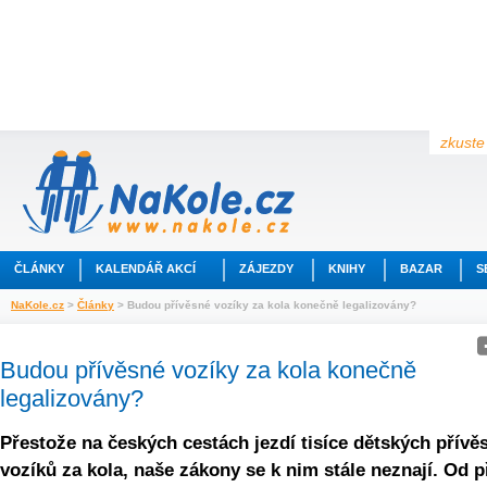
zkuste 
ČLÁNKY
KALENDÁŘ AKCÍ
ZÁJEZDY
KNIHY
BAZAR
S
NaKole.cz
>
Články
> Budou přívěsné vozíky za kola konečně legalizovány?
Budou přívěsné vozíky za kola konečně
legalizovány?
Přestože na českých cestách jezdí tisíce dětských přívě
vozíků za kola, naše zákony se k nim stále neznají. Od p