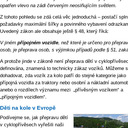
opatřen vlevo na zádi červeným neoslňujícím světlem.
Z tohoto pohledu se zdá celá věc jednoduchá – postačí spln
požadavky maximální šířky a povinného vybavení odrazkam
Uvedený zákon ale obsahuje ještě § 48, který říká:
V jiném
přípojném vozidle
, než které je určeno pro přepra
osob, je přeprava osob, s výjimkou případů podle § 51, zak
A protože jinde v zákoně není přeprava dětí v cyklopřívěse
definována, znamená to technicky zákaz vozíků. Můžeme s
dohadovat, zda vozík za kolo patří do stejné kategorie jako
přípojná vozidla za traktory nebo osobní a nákladní automob
anebo o rozdílech významu mezi „přívěsným vozíkem“ a
„přípojným vozidlem“.
Děti na kole v Evropě
Podívejme se, jak přepravu dětí
v cyklopřívěsech vyřešili naši