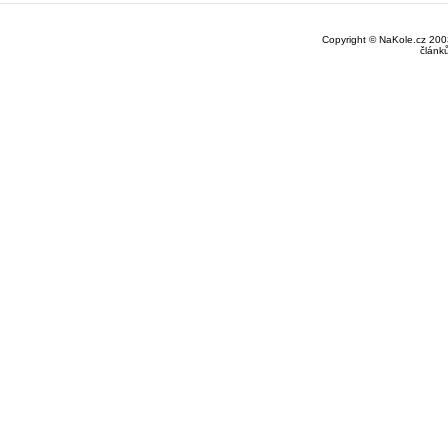
Copyright © NaKole.cz 2003
článk