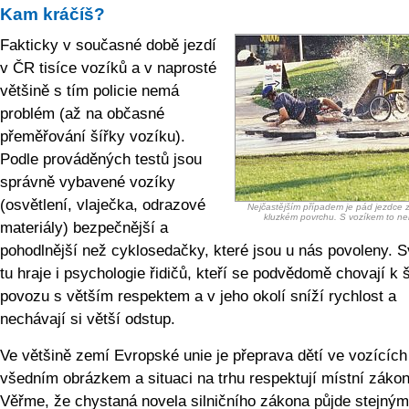
Kam kráčíš?
Fakticky v současné době jezdí
v ČR tisíce vozíků a v naprosté
většině s tím policie nemá
problém (až na občasné
přeměřování šířky vozíku).
Podle prováděných testů jsou
správně vybavené vozíky
(osvětlení, vlaječka, odrazové
Nejčastějším případem je pád jezdce z
kluzkém povrchu. S vozíkem to n
materiály) bezpečnější a
pohodlnější než cyklosedačky, které jsou u nás povoleny. Svo
tu hraje i psychologie řidičů, kteří se podvědomě chovají k 
povozu s větším respektem a v jeho okolí sníží rychlost a
nechávají si větší odstup.
Ve většině zemí Evropské unie je přeprava dětí ve vozících
všedním obrázkem a situaci na trhu respektují místní zákon
Věřme, že chystaná novela silničního zákona půjde stejným