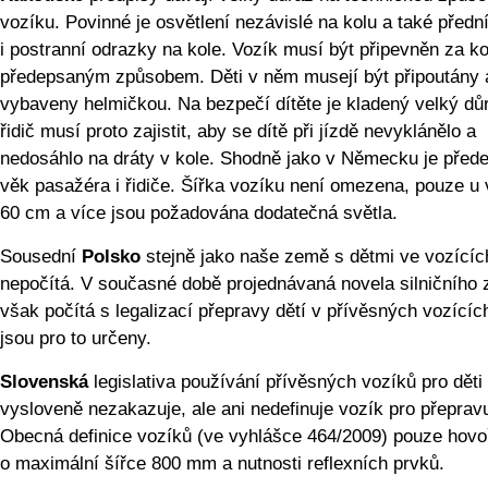
vozíku. Povinné je osvětlení nezávislé na kolu a také přední
i postranní odrazky na kole. Vozík musí být připevněn za ko
předepsaným způsobem. Děti v něm musejí být připoutány 
vybaveny helmičkou. Na bezpečí dítěte je kladený velký dů
řidič musí proto zajistit, aby se dítě při jízdě nevyklánělo a
nedosáhlo na dráty v kole. Shodně jako v Německu je před
věk pasažéra i řidiče. Šířka vozíku není omezena, pouze u
60 cm a více jsou požadována dodatečná světla.
Sousední
Polsko
stejně
jako naše země s dětmi ve vozícíc
nepočítá. V současné době projednávaná novela silničního
však počítá s legalizací přepravy dětí v přívěsných vozících
jsou pro to určeny.
Slovenská
legislativa používání přívěsných vozíků pro děti
vysloveně nezakazuje, ale ani nedefinuje vozík pro přeprav
Obecná definice vozíků (ve vyhlášce 464/2009) pouze hovo
o maximální šířce 800 mm a nutnosti reflexních prvků.