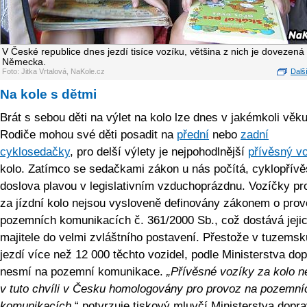
V České republice dnes jezdí tisíce vozíku, většina z nich je dovezená
Německa.
Foto: Jitka Vrtalová, NaKole.cz
Další
Na kole s dětmi
Brát s sebou děti na výlet na kolo lze dnes v jakémkoli věku
Rodiče mohou své děti posadit na
přední
nebo
zadní
cyklosedačky
, pro delší výlety je nejpohodlnější
přívěsný v
kolo. Zatímco se sedačkami zákon u nás počítá, cyklopřív
doslova plavou v legislativním vzduchoprázdnu. Vozíčky pro
za jízdní kolo nejsou vysloveně definovány zákonem o pro
pozemních komunikacích č. 361/2000 Sb., což dostává jeji
majitele do velmi zvláštního postavení. Přestože v tuzems
jezdí více než 12 000 těchto vozidel, podle Ministerstva do
nesmí na pozemní komunikace.
„Přívěsné vozíky za kolo n
v tuto chvíli v Česku homologovány pro provoz na pozemní
komunikacích,
“ potvrzuje tiskový mluvčí Ministerstva dopr