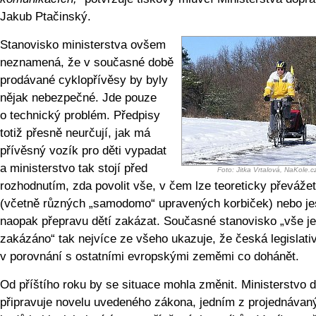
Jakub Ptačinský.
Stanovisko ministerstva ovšem
neznamená, že v současné době
prodávané cyklopřívěsy by byly
nějak nebezpečné. Jde pouze
o technický problém. Předpisy
totiž přesně neurčují, jak má
přívěsný vozík pro děti vypadat
a ministerstvo tak stojí před
Foto: Jitka Vrtalová, NaKole.c
rozhodnutím, zda povolit vše, v čem lze teoreticky převážet
(včetně různých „samodomo“ upravených korbiček) nebo jes
naopak přepravu dětí zakázat. Současné stanovisko „vše je
zakázáno“ tak nejvíce ze všeho ukazuje, že česká legislat
v porovnání s ostatními evropskými zeměmi co dohánět.
Od příštího roku by se situace mohla změnit. Ministerstvo 
připravuje novelu uvedeného zákona, jedním z projednávan