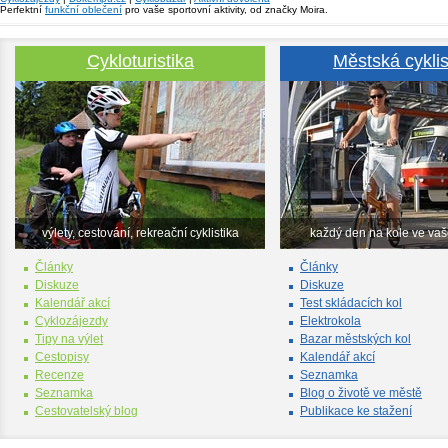
Perfektní
funkční oblečení
pro vaše sportovní aktivity, od značky Moira.
Cykloturistika
Městská cyklis
výlety, cestování, rekreační cyklistika
každý den na kole ve va
Články
Články
Diskuze
Diskuze
Kalendář akcí
Test skládacích kol
Cyklozájezdy
Elektrokola
Tipy na výlet
Bazar městských kol
Cestopisy
Kalendář akcí
Recenze
Seznamka
Seznamka
Blog o životě ve městě
Cestovatelský blog
Publikace ke stažení