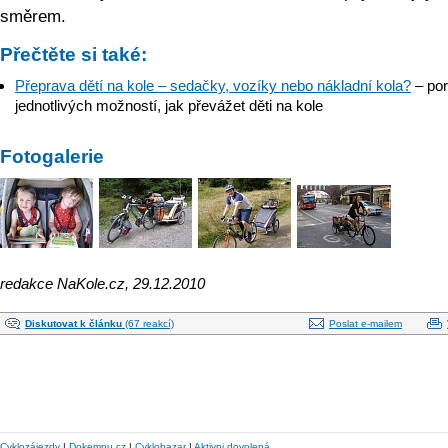
směrem.
Přečtěte si také:
Přeprava dětí na kole – sedačky, vozíky nebo nákladní kola?
– por
jednotlivých možností, jak převážet děti na kole
Fotogalerie
redakce NaKole.cz, 29.12.2010
Diskutovat k článku
(67 reakcí)
Poslat e-mailem
Cyklozájezdy
|
Dokempu.cz
|
Cyklobazar
|
Aktivni dovolená