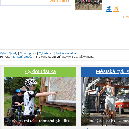
[
Další diskuse
]
[
Dal
Cyklozájezdy
|
Dokempu.cz
|
Cyklobazar
|
Aktivni dovolená
Perfektní
funkční oblečení
pro vaše sportovní aktivity, od značky Moira.
Cykloturistika
Městská cyklis
výlety, cestování, rekreační cyklistika
každý den na kole ve va