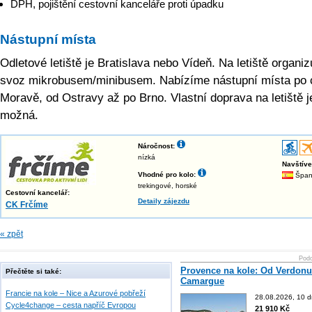
DPH, pojištění cestovní kanceláře proti úpadku
Nástupní místa
Odletové letiště je Bratislava nebo Vídeň. Na letiště organi
svoz mikrobusem/minibusem. Nabízíme nástupní místa po 
Moravě, od Ostravy až po Brno. Vlastní doprava na letiště j
možná.
Náročnost:
nízká
Navštív
Vhodné pro kolo:
Špan
trekingové, horské
Cestovní kancelář:
Detaily zájezdu
CK Frčíme
« zpět
Podo
Provence na kole: Od Verdonu
Přečtěte si také:
Camargue
Francie na kole – Nice a Azurové pobřeží
28.08.2026, 10 d
Cycle4change – cesta napříč Evropou
21 910 Kč