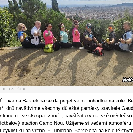
Foto: CK Frčíme
Úchvatná Barcelona se dá projet velmi pohodlně na kole. 
tří dnů navštívíme všechny důležité památky stavitele Gaud
stihneme se okoupat v moři, navštívit olympijské městečko 
fotbalový stadion Camp Nou. Užijeme si večerní atmosféru
i cyklistiku na vrchol El Tibidabo. Barcelona na kole tě chyt