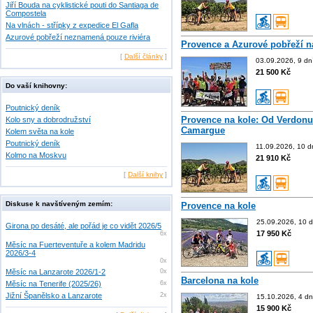
Jiří Bouda na cyklistické pouti do Santiaga de
Compostela
Na vlnách - střípky z expedice El Gafla
Azurové pobřeží neznamená pouze riviéra
Provence a Azurové pobřeží n
[
Další články
]
03.09.2026, 9 dn
21 500 Kč
Do vaší knihovny:
Poutnický deník
Provence na kole: Od Verdonu
Kolo sny a dobrodružství
Camargue
Kolem světa na kole
Poutnický deník
11.09.2026, 10 d
Kolmo na Moskvu
21 910 Kč
[
Další knihy
]
Diskuse k navštíveným zemím:
Provence na kole
25.09.2026, 10 d
Girona po desáté, ale pořád je co vidět 2026/5
17 950 Kč
6x
Měsíc na Fuerteventuře a kolem Madridu
2026/3-4
0x
Měsíc na Lanzarote 2026/1-2
0x
Barcelona na kole
Měsíc na Tenerife (2025/26)
6x
Jižní Španělsko a Lanzarote
2x
15.10.2026, 4 dn
15 900 Kč