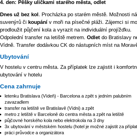
4. den:
Pěšky uličkami starého města, odlet
Dnes už bez kol
. Procházka po starém městě. Možnosti n
suvenýrů či
koupání
v moři na písečné pláži. Zájemci si m
prodloužit půjčení kola a vyrazit na individuální projížďku.
Odpolední transfer na letiště metrem.
Odlet
do Bratislavy n
Vídně. Transfer dodávkou CK do nástupních míst na Morav
Ubytování
V hostelu v centru města. Za příplatek lze zajistit i komfortn
ubytování v hotelu
Cena zahrnuje
letenku Bratislava (Vídeň) - Barcelona a zpět s jedním palubním
zavazadlem
transfer na letiště ve Bratislavě (Vídni) a zpět
metro z letiště v Barceloně do centra města a zpět na letiště
půjčovné horského kola nebo elektrokola na 3 dny
3x ubytování v městském hostelu (hotel je možné zajistit za přípla
práci průvodce a organizátora