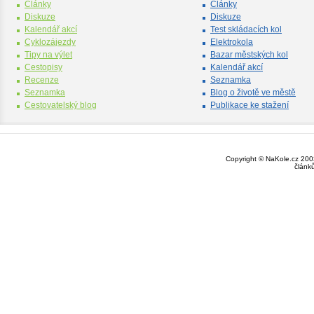
Články
Články
Diskuze
Diskuze
Kalendář akcí
Test skládacích kol
Cyklozájezdy
Elektrokola
Tipy na výlet
Bazar městských kol
Cestopisy
Kalendář akcí
Recenze
Seznamka
Seznamka
Blog o životě ve městě
Cestovatelský blog
Publikace ke stažení
Copyright © NaKole.cz 2003
článk