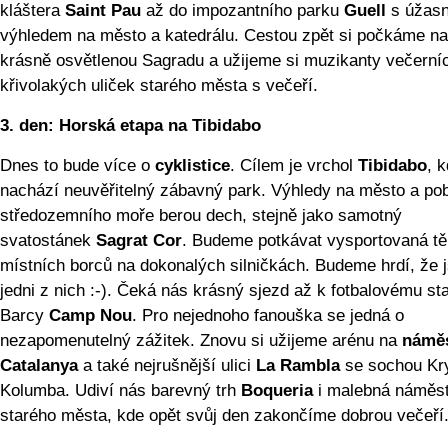
kláštera
Saint Pau
až do impozantního parku
Guell
s úžas
výhledem na město a katedrálu. Cestou zpět si počkáme na
krásně osvětlenou Sagradu a užijeme si muzikanty večerní
křivolakých uliček starého města s večeří.
3. den:
Horská etapa na Tibidabo
Dnes to bude více o
cyklistice
. Cílem je vrchol
Tibidabo
, 
nachází neuvěřitelný zábavný park. Výhledy na město a po
středozemního moře berou dech, stejně jako samotný
svatostánek
Sagrat Cor
. Budeme potkávat vysportovaná tě
místních borců na dokonalých silničkách. Budeme hrdí, že 
jedni z nich :-). Čeká nás krásný sjezd až k fotbalovému st
Barcy
Camp Nou
. Pro nejednoho fanouška se jedná o
nezapomenutelný zážitek. Znovu si užijeme arénu na
náměs
Catalanya
a také nejrušnější ulici
La Rambla
se sochou Kr
Kolumba. Udiví nás barevný trh
Boqueria
i malebná náměst
starého města, kde opět svůj den zakončíme dobrou večeří