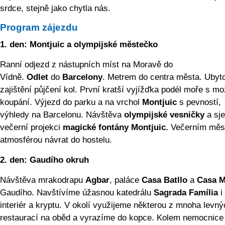
srdce, stejně jako chytla nás.
Program zájezdu
1. den:
Montjuic a olympijské městečko
Ranní odjezd z nástupních míst na Moravě do
Vídně.
Odlet
do
Barcelony
. Metrem do centra města. Ubyt
zajištění půjčení kol. První kratší vyjížďka podél moře s mo
koupání. Výjezd do parku a na vrchol
Montjuic
s pevností,
výhledy na Barcelonu. Návštěva
olympijské vesničky
a sje
večerní projekci
magické fontány Montjuic.
Večerním měs
atmosférou návrat do hostelu.
2. den:
Gaudího okruh
Návštěva mrakodrapu
Agbar
, paláce
Casa Batllo
a
Casa M
Gaudího. Navštívíme úžasnou katedrálu
Sagrada Família
i 
interiér a kryptu. V okolí využijeme některou z mnoha levný
restaurací na oběd a vyrazíme do kopce. Kolem nemocnice