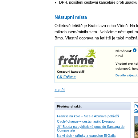
DPH, pojištění cestovní kanceláře proti úpadku
Nástupní místa
Odletové letiště je Bratislava nebo Vídeň. Na 
mikrobusem/minibusem. Nabízíme nástupní mí
Brno. Vlastní doprava na letiště je také možná
Náročnost:
nízká
Vhodné pro kol
trekingové, hor
Cestovní kancelář:
Detaily zájezd
CK Frčíme
« zpět
P
Přečtěte si také:
C
Francie na kole – Nice a Azurové pobřeží
Cycle4change – cesta napříč Evropou
Jiří Bouda na cyklistické pouti do Santiaga de
Compostela
Na vlnách - střípky z expedice El Gafla