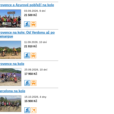
rovence a Azurové pobřeží na kole
03.09.2026, 9 dní
21 500 Kč
rovence na kole: Od Verdonu až po
amargue
11.09.2026, 10 dní
21 910 Kč
rovence na kole
25.09.2026, 10 dní
17 950 Kč
arcelona na kole
15.10.2026, 4 dny
15 900 Kč