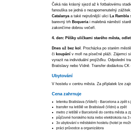
Čeká nás krásný sjezd až k fotbalovému stad
fanouška se jedná o nezapomenutelný zážitek
Catalanya
a také nejrušnější ulici
La Rambla
s
barevný trh
Boqueria
i malebná náměstí staré
zakončíme dobrou večeří.
4. den:
Pěšky uličkami starého města, odlet
Dnes už bez kol
. Procházka po starém městě
či
koupání
v moři na písečné pláži. Zájemci si
vyrazit na individuální projížďku. Odpolední tr
Bratislavy nebo Vídně. Transfer dodávkou CK
Ubytování
V hostelu v centru města. Za příplatek lze zaji
Cena zahrnuje
letenku Bratislava (Vídeň) - Barcelona a zpět
transfer na letiště ve Bratislavě (Vídni) a zpět
metro z letiště v Barceloně do centra města a zp
půjčovné horského kola nebo elektrokola na 3
3x ubytování v městském hostelu (hotel je možné 
práci průvodce a organizátora