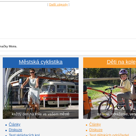
[
Další zájezdy
]
značky Moira.
Městská cyklistika
Děti na kole
každý den na kole ve vašem městě
na kole, odrážedle, ve 
Články
Články
Diskuze
Diskuze
Test skládacích kol
Test dětských odrážedel