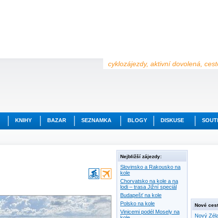
cyklozájezdy, aktivní dovolená, ces
KNIHY
BAZAR
SEZNAMKA
BLOGY
DISKUSE
SOUT
Nejbližší zájezdy:
Slovinsko a Rakousko na
kole
Chorvatsko na kole a na
lodi – trasa Jižní speciál
Budapešť na kole
Polsko na kole
Nové cest
Vinicemi podél Mosely na
Nový Zéla
kole