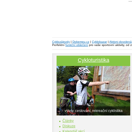
Cyklozájezdy
|
Dokempu.cz
|
Cyklobazar
|
Aktivni dovolená
Perfektní
funkční oblečení
pro vaše sportovní aktivity, od 
Cykloturistika
výlety, cestování, rekreační cyklistika
Články
Diskuze
Kalendář akcí