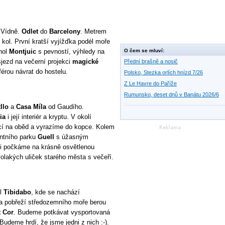
 Vídně.
Odlet
do
Barcelony
. Metrem
 kol. První kratší vyjížďka podél moře
hol
Montjuic
s pevností, výhledy na
O čem se mluví:
jezd na večerní projekci
magické
Přední brašně a nosič
rou návrat do hostelu.
Polsko, Stezka orlích hnízd 7/26
Z Le Havre do Paříže
Rumunsko, deset dnů v Banátu 2026/6
llo
a
Casa Míla
od Gaudího.
ia
i její interiér a kryptu. V okolí
cí na oběd a vyrazíme do kopce. Kolem
ntního parku
Guell
s úžasným
si počkáme na krásně osvětlenou
olakých uliček starého města s večeří.
ol
Tibidabo
, kde se nachází
 a pobřeží středozemního moře berou
t Cor
. Budeme potkávat vysportovaná
Budeme hrdí, že jsme jedni z nich :-).