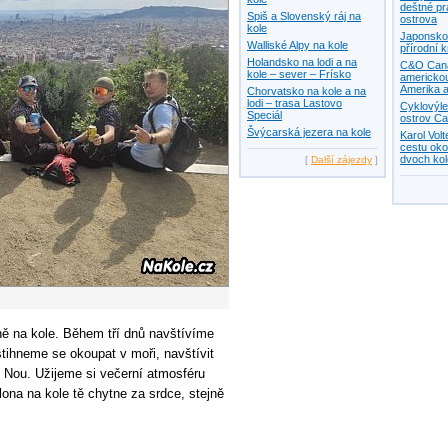
deštné pr
Spiš a Slovenský ráj na
ostrova
kole
Japonsko 
Walliské Alpy na kole
přírodní 
Holandsko na lodi a na
C&O Canal
kole – sever – Frísko
americkou
Amerika a
Chorvatsko na kole a na
lodi – trasa Lastovo
Cyklovýle
Speciál
ostrov Ca
Švýcarská jezera na kole
Karol Vol
cestu oko
dvoch ko
[
Další zájezdy
]
ně na kole. Během tří dnů navštívíme
tihneme se okoupat v moři, navštívit
 Nou. Užijeme si večerní atmosféru
lona na kole tě chytne za srdce, stejně