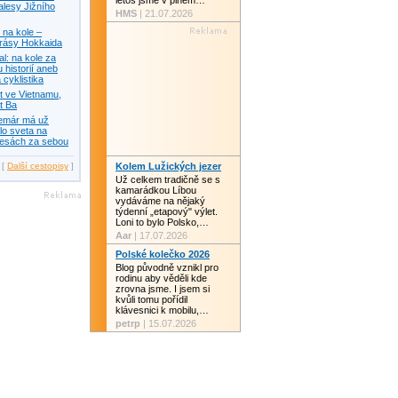
letos jsme v plném…
alesy Jižního
HMS
| 21.07.2026
na kole –
krásy Hokkaida
: na kole za
 historií aneb
 cyklistika
t ve Vietnamu,
t Ba
temár má už
lo sveta na
lesách za sebou
[
Další cestopisy
]
Kolem Lužických jezer
Už celkem tradičně se s
kamarádkou Líbou
vydáváme na nějaký
týdenní „etapový" výlet.
Loni to bylo Polsko,…
Aar
| 17.07.2026
Polské kolečko 2026
Blog původně vznikl pro
rodinu aby věděli kde
zrovna jsme. I jsem si
kvůli tomu pořídil
klávesnici k mobilu,…
petrp
| 15.07.2026