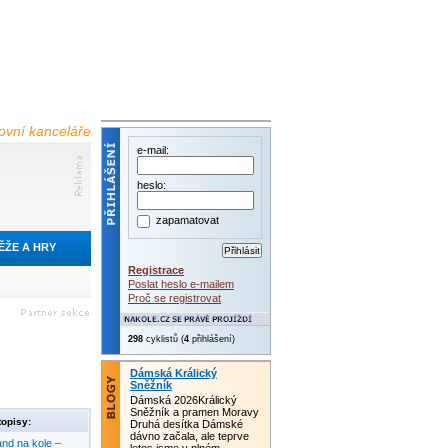
tovní kanceláře
e-mail:
heslo:
zapamatovat
ĚŽE A HRY
Registrace
Poslat heslo e-mailem
Proč se registrovat
298
cyklistů (
4
přihlášení)
Dámská Králický
Sněžník
Dámská 2026Králický
Sněžník a pramen Moravy
opisy:
Druhá desítka Dámské
dávno začala, ale teprve
nd na kole –