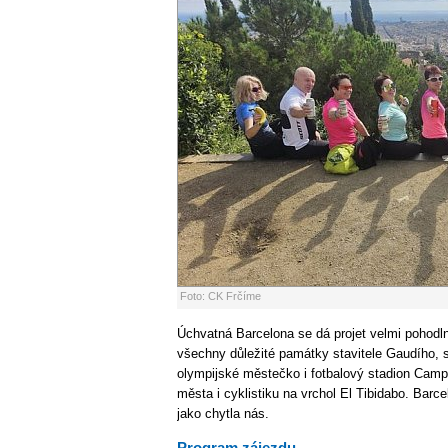
Foto: CK Frčíme
Úchvatná Barcelona se dá projet velmi pohodl
všechny důležité památky stavitele Gaudího, s
olympijské městečko i fotbalový stadion Camp
města i cyklistiku na vrchol El Tibidabo. Barce
jako chytla nás.
Program zájezdu