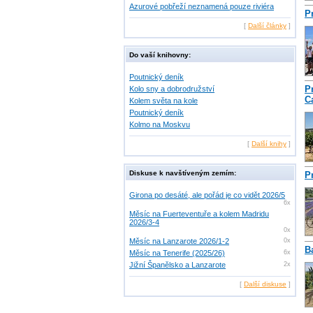
Azurové pobřeží neznamená pouze riviéra
P
[
Další články
]
Do vaší knihovny:
Poutnický deník
P
Kolo sny a dobrodružství
C
Kolem světa na kole
Poutnický deník
Kolmo na Moskvu
[
Další knihy
]
Diskuse k navštíveným zemím:
P
Girona po desáté, ale pořád je co vidět 2026/5
6x
Měsíc na Fuerteventuře a kolem Madridu
2026/3-4
0x
Měsíc na Lanzarote 2026/1-2
0x
B
Měsíc na Tenerife (2025/26)
6x
Jižní Španělsko a Lanzarote
2x
[
Další diskuse
]