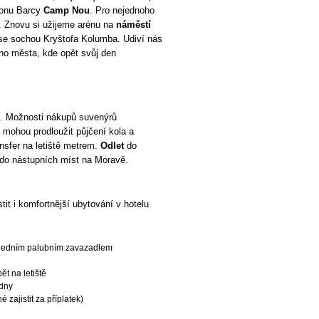
ionu Barcy
Camp Nou
. Pro nejednoho
. Znovu si užijeme arénu na
náměstí
e sochou Kryštofa Kolumba. Udiví nás
ho města, kde opět svůj den
. Možnosti nákupů suvenýrů
 mohou prodloužit půjčení kola a
ansfer na letiště metrem.
Odlet
do
 do nástupních míst na Moravě.
stit i komfortnější ubytování v hotelu
 s jedním palubním zavazadlem
ět na letiště
 dny
zajistit za příplatek)