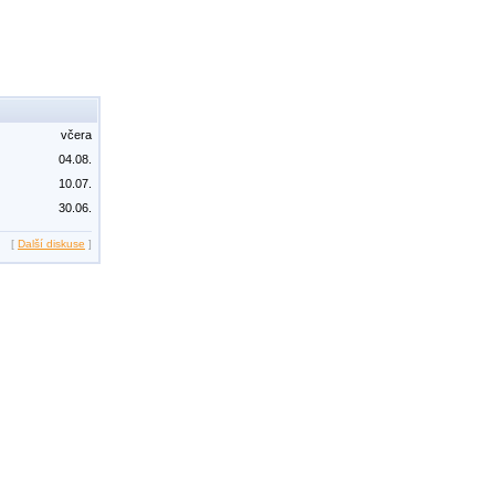
včera
04.08.
10.07.
30.06.
[
Další diskuse
]