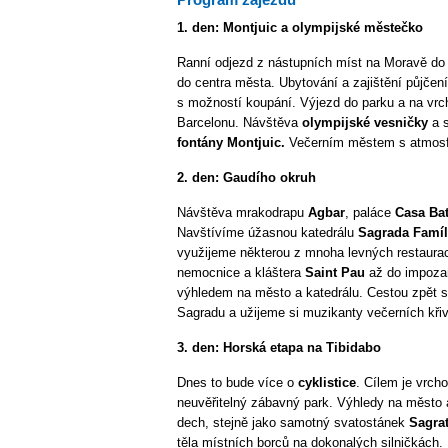
1. den:
Montjuic a olympijské městečko
Ranní odjezd z nástupních míst na Moravě do
do centra města. Ubytování a zajištění půjčení
s možností koupání. Výjezd do parku a na vrc
Barcelonu. Návštěva
olympijské vesničky
a s
fontány Montjuic.
Večerním městem s atmosfé
2. den:
Gaudího okruh
Návštěva mrakodrapu
Agbar
, paláce
Casa Bat
Navštívíme úžasnou katedrálu
Sagrada Famíl
využijeme některou z mnoha levných restaura
nemocnice a kláštera
Saint Pau
až do impoza
výhledem na město a katedrálu. Cestou zpět 
Sagradu a užijeme si muzikanty večerních křiv
3. den:
Horská etapa na Tibidabo
Dnes to bude více o
cyklistice
. Cílem je vrch
neuvěřitelný zábavný park. Výhledy na město
dech, stejně jako samotný svatostánek
Sagra
těla místních borců na dokonalých silničkách. 