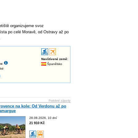
letiště organizujeme svoz
sta po celé Moravě, od Ostravy až po
.
Navštívené země:
o:
Španělsko
ské
u
Podobné zájezdy
rovence na kole: Od Verdonu až po
amargue
28.08.2026, 10 dní
21 910 Kč