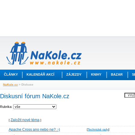
ČLÁNKY
KALENDÁŘ AKCÍ
ZÁJEZDY
KNIHY
BAZAR
S
NaKole.cz
> Diskuse
Diskusní fórum NaKole.cz
Rubrika:
Založit nové téma
[
]
Apache Cross ano nebo ne? :-)
[
Technické rady
]