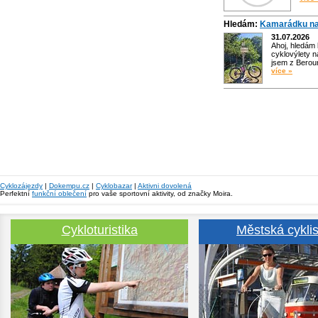
Hledám:
Kamarádku na
31.07.2026
Ahoj, hledám
cyklovýlety n
jsem z Bero
více »
Cyklozájezdy
|
Dokempu.cz
|
Cyklobazar
|
Aktivni dovolená
Perfektní
funkční oblečení
pro vaše sportovní aktivity, od značky Moira.
Cykloturistika
Městská cyklis