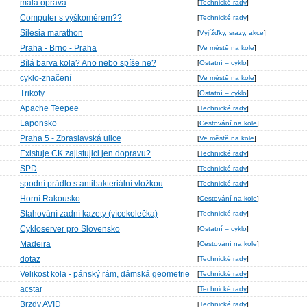
mala oprava
[
Technické rady
]
Computer s výškoměrem??
[
Technické rady
]
Silesia marathon
[
Vyjížďky, srazy, akce
]
Praha - Brno - Praha
[
Ve městě na kole
]
Bílá barva kola? Ano nebo spíše ne?
[
Ostatní – cyklo
]
cyklo-značení
[
Ve městě na kole
]
Trikoty
[
Ostatní – cyklo
]
Apache Teepee
[
Technické rady
]
Laponsko
[
Cestování na kole
]
Praha 5 - Zbraslavská ulice
[
Ve městě na kole
]
Existuje CK zajistujici jen dopravu?
[
Technické rady
]
SPD
[
Technické rady
]
spodní prádlo s antibakteriální vložkou
[
Technické rady
]
Horní Rakousko
[
Cestování na kole
]
Stahování zadní kazety (vícekolečka)
[
Technické rady
]
Cykloserver pro Slovensko
[
Ostatní – cyklo
]
Madeira
[
Cestování na kole
]
dotaz
[
Technické rady
]
Velikost kola - pánský rám, dámská geometrie
[
Technické rady
]
acstar
[
Technické rady
]
Brzdy AVID
[
Technické rady
]