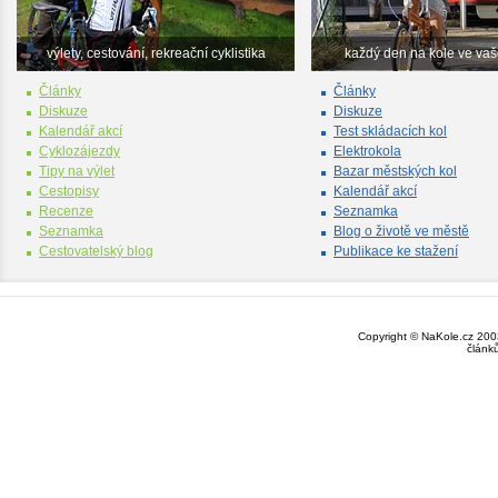
výlety, cestování, rekreační cyklistika
každý den na kole ve va
Články
Články
Diskuze
Diskuze
Kalendář akcí
Test skládacích kol
Cyklozájezdy
Elektrokola
Tipy na výlet
Bazar městských kol
Cestopisy
Kalendář akcí
Recenze
Seznamka
Seznamka
Blog o životě ve městě
Cestovatelský blog
Publikace ke stažení
Copyright © NaKole.cz 2003
článk