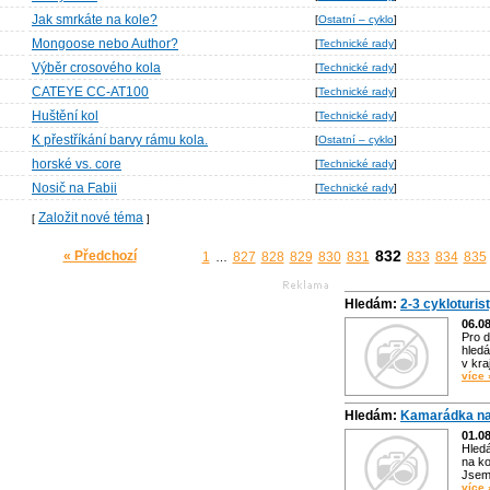
Jak smrkáte na kole?
[
Ostatní – cyklo
]
Mongoose nebo Author?
[
Technické rady
]
Výběr crosového kola
[
Technické rady
]
CATEYE CC-AT100
[
Technické rady
]
Huštění kol
[
Technické rady
]
K přestříkání barvy rámu kola.
[
Ostatní – cyklo
]
horské vs. core
[
Technické rady
]
Nosič na Fabii
[
Technické rady
]
Založit nové téma
[
]
832
« Předchozí
1
827
828
829
830
831
833
834
835
…
Hledám:
2-3 cykloturis
06.0
Pro d
hledá
v kra
více 
Hledám:
Kamarádka na
01.0
Hled
na ko
Jsem 
více 