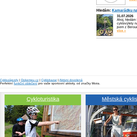
Hledám:
Kamarádku na
31.07.2026
Ahoj, hledám
cyklovýlety n
jsem z Bero
více »
Cyklozájezdy
|
Dokempu.cz
|
Cyklobazar
|
Aktivni dovolená
Perfektní
funkční oblečení
pro vaše sportovní aktivity, od značky Moira.
Cykloturistika
Městská cyklis