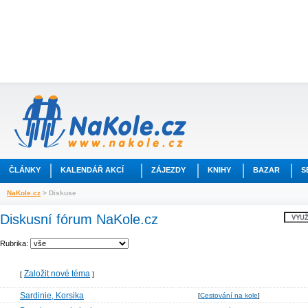
ČLÁNKY
KALENDÁŘ AKCÍ
ZÁJEZDY
KNIHY
BAZAR
S
NaKole.cz
> Diskuse
Diskusní fórum NaKole.cz
Rubrika:
Založit nové téma
[
]
Sardinie, Korsika
[
Cestování na kole
]