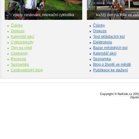
výlety, cestování, rekreační cyklistika
každý den na kole ve va
Články
Články
Diskuze
Diskuze
Kalendář akcí
Test skládacích kol
Cyklozájezdy
Elektrokola
Tipy na výlet
Bazar městských kol
Cestopisy
Kalendář akcí
Recenze
Seznamka
Seznamka
Blog o životě ve městě
Cestovatelský blog
Publikace ke stažení
Copyright © NaKole.cz 2003
článk