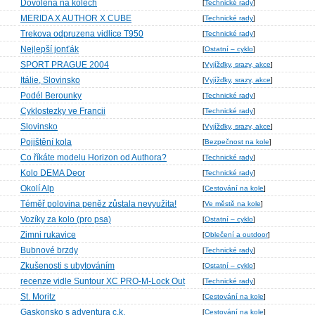
Dovolena na kolech
[
Technické rady
]
MERIDA X AUTHOR X CUBE
[
Technické rady
]
Trekova odpruzena vidlice T950
[
Technické rady
]
Nejlepší jonťák
[
Ostatní – cyklo
]
SPORT PRAGUE 2004
[
Vyjížďky, srazy, akce
]
Itálie, Slovinsko
[
Vyjížďky, srazy, akce
]
Podél Berounky
[
Technické rady
]
Cyklostezky ve Francii
[
Technické rady
]
Slovinsko
[
Vyjížďky, srazy, akce
]
Pojištění kola
[
Bezpečnost na kole
]
Co říkáte modelu Horizon od Authora?
[
Technické rady
]
Kolo DEMA Deor
[
Technické rady
]
Okolí Alp
[
Cestování na kole
]
Téměř polovina peněz zůstala nevyužita!
[
Ve městě na kole
]
Vozíky za kolo (pro psa)
[
Ostatní – cyklo
]
Zimni rukavice
[
Oblečení a outdoor
]
Bubnové brzdy
[
Technické rady
]
Zkušenosti s ubytováním
[
Ostatní – cyklo
]
recenze vidle Suntour XC PRO-M-Lock Out
[
Technické rady
]
St. Moritz
[
Cestování na kole
]
Gaskonsko s adventura c.k.
[
Cestování na kole
]