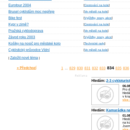
Eurotour 2004
[
Cestování na kole
]
Brusel cyklistům moc nepřeje
[
Ve městě na kole
]
Bike fest
[
Vyjížďky, srazy, akce
]
Kypr v zimě?
[
Cestování na kole
]
Pražská cyklodoprava
[
Ve městě na kole
]
Závod roku 2003
[
Vyjížďky, srazy, akce
]
Košíky na nosič pro městské kolo
[
Technické rady
]
Cyklistický průvodce Vídní
[
Ve městě na kole
]
Založit nové téma
[
]
834
« Předchozí
1
829
830
831
832
833
835
836
…
Hledám:
2-3 cykloturis
06.0
Pro d
hledá
v kra
více 
Hledám:
Kamarádka na
01.0
Hled
na ko
Jsem 
více 