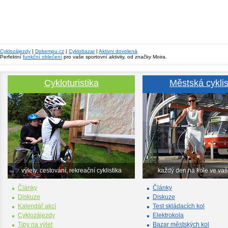
Cyklozájezdy
|
Dokempu.cz
|
Cyklobazar
|
Aktivni dovolená
Perfektní
funkční oblečení
pro vaše sportovní aktivity, od značky Moira.
Cykloturistika
Městská cyklis
výlety, cestování, rekreační cyklistika
každý den na kole ve va
Články
Články
Diskuze
Diskuze
Kalendář akcí
Test skládacích kol
Cyklozájezdy
Elektrokola
Tipy na výlet
Bazar městských kol