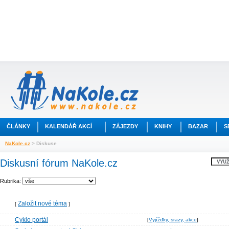
ČLÁNKY
KALENDÁŘ AKCÍ
ZÁJEZDY
KNIHY
BAZAR
S
NaKole.cz
> Diskuse
Diskusní fórum NaKole.cz
Rubrika:
Založit nové téma
[
]
Cyklo portál
[
Vyjížďky, srazy, akce
]