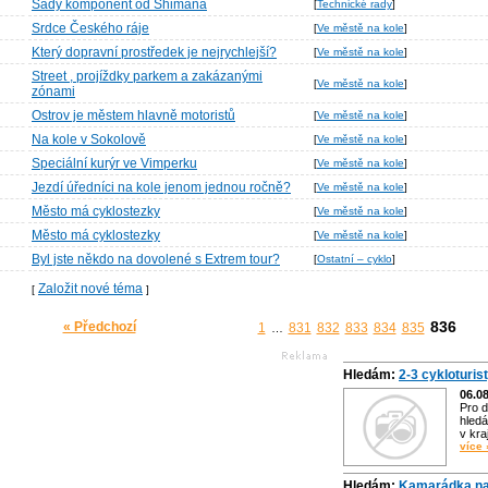
Sady komponent od Shimana
[
Technické rady
]
Srdce Českého ráje
[
Ve městě na kole
]
Který dopravní prostředek je nejrychlejší?
[
Ve městě na kole
]
Street , projíždky parkem a zakázanými
[
Ve městě na kole
]
zónami
Ostrov je městem hlavně motoristů
[
Ve městě na kole
]
Na kole v Sokolově
[
Ve městě na kole
]
Speciální kurýr ve Vimperku
[
Ve městě na kole
]
Jezdí úředníci na kole jenom jednou ročně?
[
Ve městě na kole
]
Město má cyklostezky
[
Ve městě na kole
]
Město má cyklostezky
[
Ve městě na kole
]
Byl jste někdo na dovolené s Extrem tour?
[
Ostatní – cyklo
]
Založit nové téma
[
]
836
« Předchozí
1
831
832
833
834
835
…
Hledám:
2-3 cykloturis
06.0
Pro d
hledá
v kra
více 
Hledám:
Kamarádka na