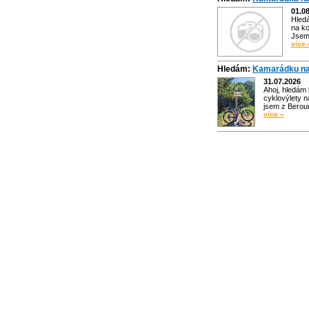
01.0
Hled
na ko
Jsem 
více 
Hledám:
Kamarádku na
31.07.2026
Ahoj, hledám
cyklovýlety n
jsem z Bero
více »