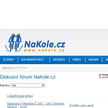
ČLÁNKY
KALENDÁŘ AKCÍ
ZÁJEZDY
KNIHY
BAZAR
S
NaKole.cz
> Diskuse
Diskusní fórum NaKole.cz
Rubrika:
Založit nové téma
[
]
Galasova Cyklojízda Č.333 - „143. Čtvrteční
[
Vyjížďky, srazy, akce
]
Večerní – Dračí