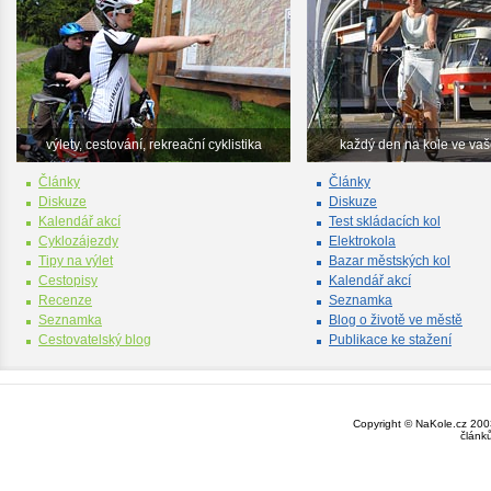
výlety, cestování, rekreační cyklistika
každý den na kole ve va
Články
Články
Diskuze
Diskuze
Kalendář akcí
Test skládacích kol
Cyklozájezdy
Elektrokola
Tipy na výlet
Bazar městských kol
Cestopisy
Kalendář akcí
Recenze
Seznamka
Seznamka
Blog o životě ve městě
Cestovatelský blog
Publikace ke stažení
Copyright © NaKole.cz 2003
článk