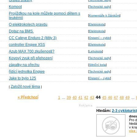
Ortlieb brašny
Komoot
[
Technické rady
]
Projížďkou na kole můžete pomoci dětem s
[
Komentáře k článkům
]
leukémií
O elektrokolech pravdu
[
Elektrokola
]
Dotaz na BMS.
[
Elektrokola
]
CC Cateye Enduro 2 (Mity 3)
[
Ostatní – cyklo
]
controller Engwe X5S
[
Elektrokola
]
Azub MAX 700 zkušenosti?
[
Lehokola
]
Kovový zvuk při přehození
[
Technické rady
]
zápatky na ořechu
[
Silniční kola
]
řídící jednotka Engwe
[
Technické rady
]
Jake to bylo 125
[
Ostatní – cyklo
]
Založit nové téma
[
]
44
« Předchozí
1
39
40
41
42
43
45
46
47
48
49
…
…
Hledám:
2-3 cykloturis
dnes
Pro d
hledá
v kra
více 