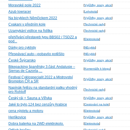
Moravské pole 2022
[
Vyjížďky, srazy, akce
]
Azub lowracer
[
Lehokola
]
Na bicyklech Němčickem 2022
[
Vyjížďky, srazy, akce
]
Cvakani v předním kole
[
Technické rady
]
Uzamykání vidlice na řidítka
[
Technické rady
]
přehřívání přestaveb typu BBS02 / TSDZ2 a
[
Elektrokola
]
pod...
Dárky pro cyklisty
[
NEcyklo
]
Přespávací auto—pobavilo potěšilo
[
NEcyklo
]
České Švýcarsko
[
Vyjížďky, srazy, akce
]
Bikepacking španělsky 3.část: Andalusie –
[
Komentáře k blogu
]
Sierras de Cazorla,…
Festival Cyklospecialit 2022 a Mistrovství
[
Vyjížďky, srazy, akce
]
Brompton ČR a SR
Napínák řetězu na standardní patku vhodný
[
Technické rady
]
pro Rohloff
Český ráj + Sauna a Vířivka
[
Vyjížďky, srazy, akce
]
Jaké to bylo,124 bez cenzůry Arabice
[
Cestování na kole
]
cena výpletu a motoru
[
Elektrokola
]
Herlíkovice
[
Vyjížďky, srazy, akce
]
Dobra baterka na 2WD elektrokolo.
[
Elektrokola
]
[
Technické rady
]