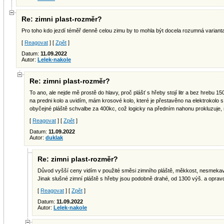
Re: zimni plast-rozměr?
Pro toho kdo jezdí téměř denně celou zimu by to mohla být docela rozumná varianta
[
Reagovat
] [
Zpět
]
Datum:
11.09.2022
Autor:
Lelek-nakole
Re: zimni plast-rozměr?
To ano, ale nejde mě prostě do hlavy, proč plášť s hřeby stojí litr a bez hrebu 
na predni kolo a uvidím, mám krosové kolo, které je přestavěno na elektrokolo
obyčejné pláště schvalbe za 400kc, což logicky na předním nahonu prokluzuje,
[
Reagovat
] [
Zpět
]
Datum:
11.09.2022
Autor:
duklak
Re: zimni plast-rozměr?
Důvod vyšší ceny vidím v použité směsi zimního pláště, měkkost, nesmekavo
Jinak slušné zimní pláště s hřeby jsou podobně drahé, od 1300 výš. a opravd
[
Reagovat
] [
Zpět
]
Datum:
11.09.2022
Autor:
Lelek-nakole