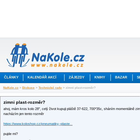
ČLÁNKY
KALENDÁŘ AKCÍ
ZÁJEZDY
KNIHY
BAZAR
S
NaKole.cz
>
Diskuse
>
Technické rady
> zimni plast-rozměr?
zimni plast-rozměr?
ahoj, mám kros kolo 28", celý život kupuji pláště 37-622, 700*35c, sháním momentálně zimn
nacházím jen tento rozměr
https://www.koloshop.cz/pneumatiky,-plaste...
pujde mi?