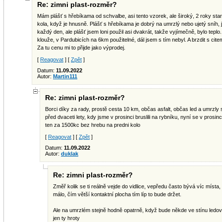
Re: zimni plast-rozměr?
Mám plášť s hřebíkama od schvalbe, asi tento vzorek, ale široký, 2 roky starý
kola, když je hnusně. Plášť s hřebíkama je dobrý na umrzlý nebo ujetý sníh,
každý den, ale plášť jsem loni použil asi dvakrát, takže vyjímečně, bylo teplo. 
klouže, v Pardubicích na 6km použitelné, dál jsem s tím nebyl. A brzdit s cite
Za tu cenu mi to přijde jako výprodej.
[
Reagovat
] [
Zpět
]
Datum:
11.09.2022
Autor:
Martin111
Re: zimni plast-rozměr?
Borci díky za rady, prostě cesta 10 km, občas asfalt, občas led a umrzly 
před dvaceti lety, kdy jsme v prosinci bruslili na rybníku, nyní se v prosin
ten za 1500kc bez hrebu na predni kolo
[
Reagovat
] [
Zpět
]
Datum:
11.09.2022
Autor:
duklak
Re: zimni plast-rozměr?
Změř kolik se ti reálně vejde do vidlice, vepředu často bývá víc místa
málo, čím větší kontaktní plocha tím líp to bude držet.
Ale na umrzlém stejně hodně opatrně, když bude někde ve stínu ledová
jen ty hroty