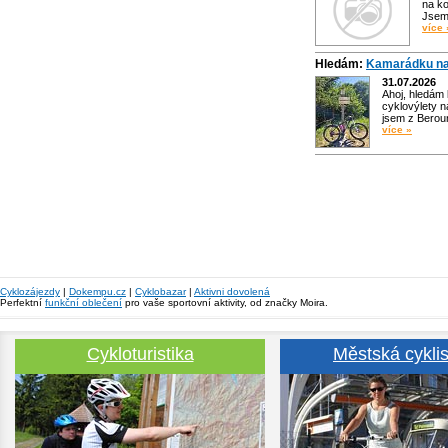
na ko
Jsem 
více 
Hledám:
Kamarádku na
31.07.2026
Ahoj, hledám
cyklovýlety n
jsem z Bero
více »
Cyklozájezdy
|
Dokempu.cz
|
Cyklobazar
|
Aktivni dovolená
Perfektní
funkční oblečení
pro vaše sportovní aktivity, od značky Moira.
Cykloturistika
Městská cyklis