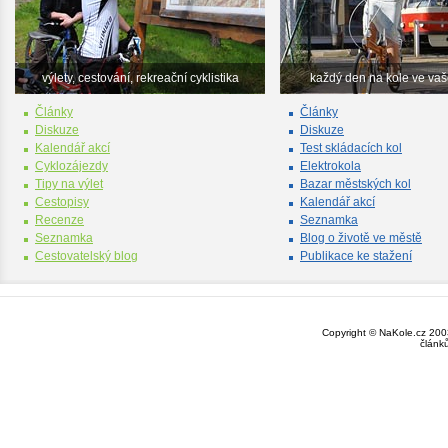
výlety, cestování, rekreační cyklistika
každý den na kole ve va
Články
Články
Diskuze
Diskuze
Kalendář akcí
Test skládacích kol
Cyklozájezdy
Elektrokola
Tipy na výlet
Bazar městských kol
Cestopisy
Kalendář akcí
Recenze
Seznamka
Seznamka
Blog o životě ve městě
Cestovatelský blog
Publikace ke stažení
Copyright © NaKole.cz 2003
článk