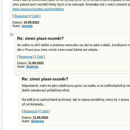
zimy pokud bych nechtěl hřeby bych si to nekoupil. Schwalbe má v sekci zimních p
https://www.schwalbe.com/en/Winter
[
Reagovat
] [
Zpět
]
Datum:
10.09.2022
Autor:
xtonda
Re: zimni plast-rozměr?
Ve sněhu to drží dobře a drobnou namrzlinu na ulici to také zvládá. Jezdil jsem
Ale v Praze jsou zimy mírné a loni snad žádná ani nebyla.
[
Reagovat
] [
Zpět
]
Datum:
11.09.2022
Autor:
Brahma
Re: zimni plast-rozměr?
Nápodobně, mám ho jako záběrovou gumu na zadku a na sněhu/bahně je nedo
dobře odvalovací průběžnej střed.
Na ledě je to samozřejmě prohraný, ale to nejsou problémy, který by v praze 
už od listopadu...
[
Reagovat
] [
Zpět
]
Datum:
11.09.2022
Autor:
Sodoma