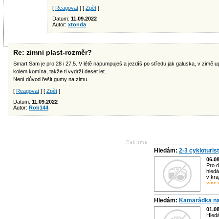
[
Reagovat
] [
Zpět
]
Datum:
11.09.2022
Autor:
xtonda
Re: zimni plast-rozměr?
Smart Sam je pro 28 i 27,5. V létě napumpuješ a jezdíš po středu jak galuska, v zimě u
kolem komína, takže ti vydrží deset let.
Není důvod řešit gumy na zimu.
[
Reagovat
] [
Zpět
]
Datum:
11.09.2022
Autor:
Rob144
Hledám:
2-3 cykloturis
06.0
Pro d
hledá
v kra
více 
Hledám:
Kamarádka na
01.0
Hled