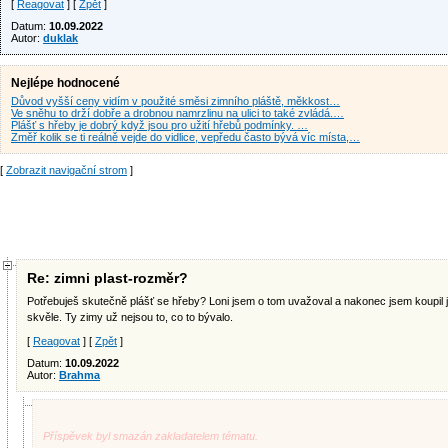
[
Reagovat
] [
Zpět
]
Datum:
10.09.2022
Autor:
duklak
Nejlépe hodnocené
Důvod vyšší ceny vidím v použité směsi zimního pláště, měkkost…
Ve sněhu to drží dobře a drobnou namrzlinu na ulici to také zvládá.…
Plášť s hřeby je dobrý když jsou pro užití hřebů podmínky. …
Změř kolik se ti reálně vejde do vidlice, vepředu často bývá víc místa,…
[
Zobrazit navigační strom
]
Re: zimni plast-rozměr?
Potřebuješ skutečně plášť se hřeby? Loni jsem o tom uvažoval a nakonec jsem koupil
skvěle. Ty zimy už nejsou to, co to bývalo.
[
Reagovat
] [
Zpět
]
Datum:
10.09.2022
Autor:
Brahma
Příspěvek byl smazán zakladatelem tématu.