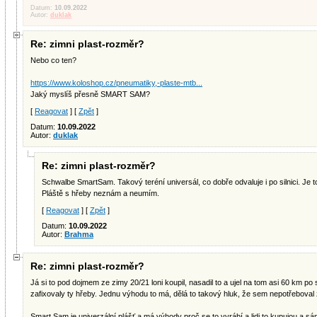
Datum:
10.09.2022
Autor:
duklak
Re: zimni plast-rozměr?
Nebo co ten?
https://www.koloshop.cz/pneumatiky,-plaste-mtb...
Jaký myslíš přesně SMART SAM?
[
Reagovat
] [
Zpět
]
Datum:
10.09.2022
Autor:
duklak
Re: zimni plast-rozměr?
Schwalbe SmartSam. Takový teréní universál, co dobře odvaluje i po silnici. Je t
Pláště s hřeby neznám a neumím.
[
Reagovat
] [
Zpět
]
Datum:
10.09.2022
Autor:
Brahma
Re: zimni plast-rozměr?
Já si to pod dojmem ze zimy 20/21 loni koupil, nasadil to a ujel na tom asi 60 km p
zafixovaly ty hřeby. Jednu výhodu to má, dělá to takový hluk, že sem nepotřeboval
Smart Sam je univerzální plášť a má výhody proč se to vyrábí a lidi to kupujou a 