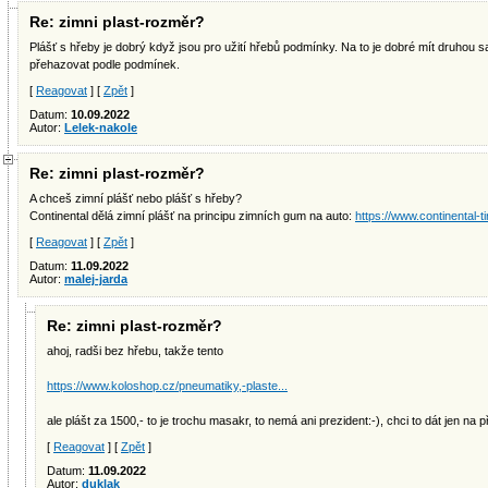
Re: zimni plast-rozměr?
Plášť s hřeby je dobrý když jsou pro užití hřebů podmínky. Na to je dobré mít druhou sa
přehazovat podle podmínek.
[
Reagovat
] [
Zpět
]
Datum:
10.09.2022
Autor:
Lelek-nakole
Re: zimni plast-rozměr?
A chceš zimní plášť nebo plášť s hřeby?
Continental dělá zimní plášť na principu zimních gum na auto:
https://www.continental-ti
[
Reagovat
] [
Zpět
]
Datum:
11.09.2022
Autor:
malej-jarda
Re: zimni plast-rozměr?
ahoj, radši bez hřebu, takže tento
https://www.koloshop.cz/pneumatiky,-plaste...
ale plášt za 1500,- to je trochu masakr, to nemá ani prezident:-), chci to dát jen na p
[
Reagovat
] [
Zpět
]
Datum:
11.09.2022
Autor:
duklak