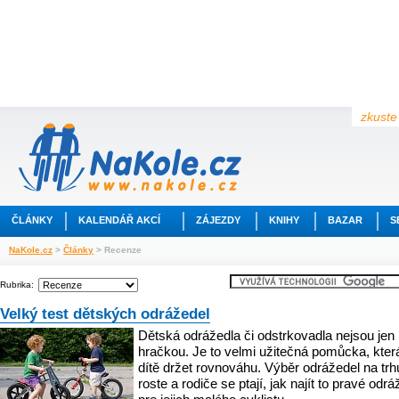
zkuste 
ČLÁNKY
KALENDÁŘ AKCÍ
ZÁJEZDY
KNIHY
BAZAR
S
NaKole.cz
>
Články
> Recenze
Rubrika:
Velký test dětských odrážedel
Dětská odrážedla či odstrkovadla nejsou jen 
hračkou. Je to velmi užitečná pomůcka, kter
dítě držet rovnováhu. Výběr odrážedel na trh
roste a rodiče se ptají, jak najít to pravé odrá