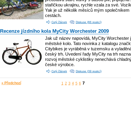
stařičkou ukrajinu, rychle vzala za své. Vozí
Yak je už několik měsíců mým společníkem
cestách.
Celý článek
Diskuse (86 reakcí)
Recenze jízdního kola MyCity Worchester 2009
Jak už název napovídá, MyCity Worchester 
městské kolo. Tato novinka z katalogu znač
Citybikes je vyráběná v tuzemsku a vyladěn
český trh. Uvedení řady MyCity na trh nazna
rozvoj městské cyklistiky nenechává chladn
české výrobce.
Celý článek
Diskuse (39 reakcí)
7
« Předchozí
1
2
3
4
5
6