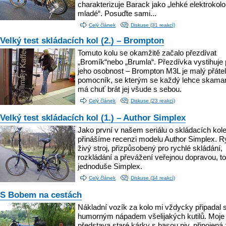
charakterizuje Barack jako „lehké elektrokolo
mladé“. Posuďte sami...
Celý článek
Diskuse (31 reakcí)
Velký test skládacích kol (2.) – Brompton
Tomuto kolu se okamžitě začalo přezdívat
„Bromík“nebo „Brumla“. Přezdívka vystihuje
jeho osobnost – Brompton M3L je malý přáte
pomocník, se kterým se každý lehce skamar
má chuť brát jej všude s sebou.
Celý článek
Diskuse (23 reakcí)
Velký test skládacích kol (1.) – Author Simplex
Jako první v našem seriálu o skládacích kol
přinášíme recenzi modelu Author Simplex. R
živý stroj, přizpůsobený pro rychlé skládání,
rozkládání a převážení veřejnou dopravou, to
jednoduše Simplex.
Celý článek
Diskuse (34 reakcí)
S Bobem na cestách
Nákladní vozík za kolo mi vždycky připadal 
humorným nápadem všelijakých kutilů. Moje
představa staré kárky s basou piv, připojená