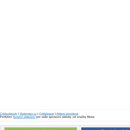
Cyklozájezdy
|
Dokempu.cz
|
Cyklobazar
|
Aktivni dovolená
Perfektní
funkční oblečení
pro vaše sportovní aktivity, od značky Moira.