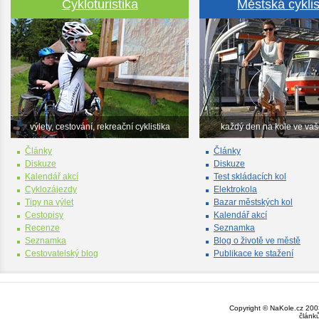
Cykloturistika
Městská cyklis
výlety, cestování, rekreační cyklistika
každý den na kole ve va
Články
Články
Diskuze
Diskuze
Kalendář akcí
Test skládacích kol
Cyklozájezdy
Elektrokola
Tipy na výlet
Bazar městských kol
Cestopisy
Kalendář akcí
Recenze
Seznamka
Seznamka
Blog o životě ve městě
Cestovatelský blog
Publikace ke stažení
Copyright © NaKole.cz 2003
článk