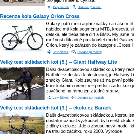
pro jejich malého cyklistu.
Celý článek
Diskuse (2 reakcí)
Recenze kola Galaxy Orion Cross
Galaxy patří mezi agilní značky na našem trh
nabídce má kola segmentu MTB, krosová, sil
dětská, ale třeba také dirt a BMX. My jsme m
možnost důkladně prozkoušet model Galaxy
Orion, který je zařazen do kategorie „Cross H
Celý článek
Diskuse (0 reakcí)
Velký test skládacích kol (5.) – Giant Halfway Lite
Další dvacetipalcovou skládačkou, který red
NaKole.cz dostala k otestování, je Halfway Li
značky Giant. Kolo zaujme už na první pohl
konstrukčním řešením – přední i zadní kolo je
zavěšené na rámu jen z jedné strany...
Celý článek
Diskuse (14 reakcí)
Velký test skládacích kol (3.) – ekolo.cz Barack
Další dvacetipalcovou skládačkou, kterou j
dostali možnost vyzkoušet, bylo elektrokolo
z dílny ekolo.cz. Jde o zbrusu nový model, kt
na trhu od začátku roku 2009. Výrobce