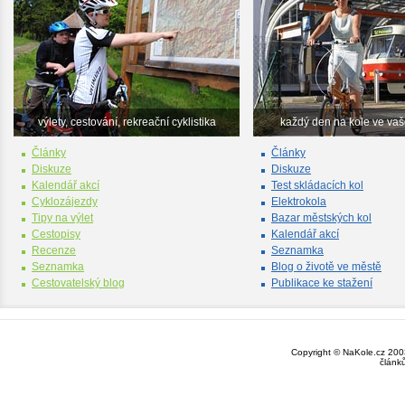
výlety, cestování, rekreační cyklistika
každý den na kole ve va
Články
Články
Diskuze
Diskuze
Kalendář akcí
Test skládacích kol
Cyklozájezdy
Elektrokola
Tipy na výlet
Bazar městských kol
Cestopisy
Kalendář akcí
Recenze
Seznamka
Seznamka
Blog o životě ve městě
Cestovatelský blog
Publikace ke stažení
Copyright © NaKole.cz 2003
článk