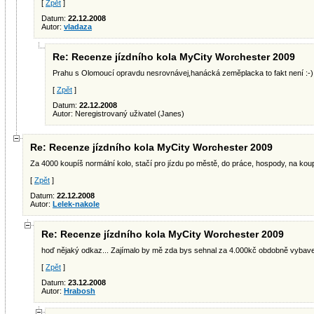
[
Zpět
]
Datum:
22.12.2008
Autor:
vladaza
Re: Recenze jízdního kola MyCity Worchester 2009
Prahu s Olomoucí opravdu nesrovnávej,hanácká zeměplacka to fakt není :-)
[
Zpět
]
Datum:
22.12.2008
Autor: Neregistrovaný uživatel (Janes)
Re: Recenze jízdního kola MyCity Worchester 2009
Za 4000 koupíš normální kolo, stačí pro jízdu po městě, do práce, hospody, na koupal
[
Zpět
]
Datum:
22.12.2008
Autor:
Lelek-nakole
Re: Recenze jízdního kola MyCity Worchester 2009
hoď nějaký odkaz... Zajímalo by mě zda bys sehnal za 4.000kč obdobně vybaven
[
Zpět
]
Datum:
23.12.2008
Autor:
Hrabosh