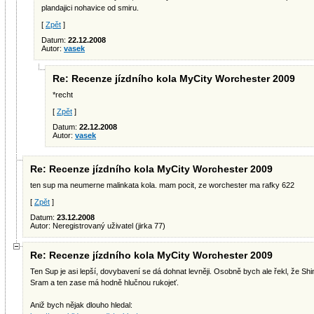
plandajici nohavice od smiru.
[
Zpět
]
Datum:
22.12.2008
Autor:
vasek
Re: Recenze jízdního kola MyCity Worchester 2009
*recht
[
Zpět
]
Datum:
22.12.2008
Autor:
vasek
Re: Recenze jízdního kola MyCity Worchester 2009
ten sup ma neumerne malinkata kola. mam pocit, ze worchester ma rafky 622
[
Zpět
]
Datum:
23.12.2008
Autor: Neregistrovaný uživatel (jirka 77)
Re: Recenze jízdního kola MyCity Worchester 2009
Ten Sup je asi lepší, dovybavení se dá dohnat levněji. Osobně bych ale řekl, že 
Sram a ten zase má hodně hlučnou rukojeť.
Aniž bych nějak dlouho hledal: