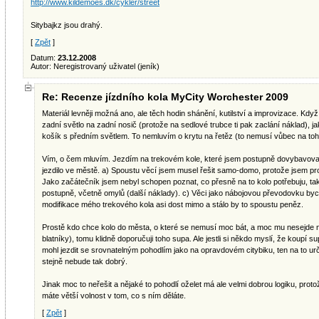
http://www.kildemoes.dk/cykler/street
Sitybajkz jsou drahý.
[
Zpět
]
Datum:
23.12.2008
Autor: Neregistrovaný uživatel (jeník)
Re: Recenze jízdního kola MyCity Worchester 2009
Materiál levněji možná ano, ale těch hodin shánění, kutilství a improvizace. Když
zadní světlo na zadní nosič (protože na sedlové trubce ti pak zaclání náklad), j
košík s předním světlem. To nemluvím o krytu na řetěz (to nemusí vůbec na toh
Vím, o čem mluvím. Jezdím na trekovém kole, které jsem postupně dovybavoval 
jezdilo ve městě. a) Spoustu věcí jsem musel řešit samo-domo, protože jsem pro
Jako začátečník jsem nebyl schopen poznat, co přesně na to kolo potřebuju, ta
postupně, včetně omylů (další náklady). c) Věci jako nábojovou převodovku bych u
modifikace mého trekového kola asi dost mimo a stálo by to spoustu peněz.
Prostě kdo chce kolo do města, o které se nemusí moc bát, a moc mu nesejde n
blatníky), tomu klidně doporučuji toho supa. Ale jestli si někdo myslí, že koupí 
mohl jezdit se srovnatelným pohodlím jako na opravdovém citybiku, ten na to u
stejně nebude tak dobrý.
Jinak moc to neřešit a nějaké to pohodlí oželet má ale velmi dobrou logiku, protož
máte větší volnost v tom, co s ním děláte.
[
Zpět
]