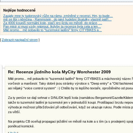
Nejlépe hodnocené
Zaujaly mne ty tudorovský růže na rámu, zmíněné v recenzi. Hm, to bude…
mě se líbí i němčina - Rammstein , do jaké hudební škatulky vlastně patří…
Za 4000 koupíš normální kolo, stačí pro jízdu po městě, do práce, …
Pan mistr si musi vzdy rejpnout. Ikdyby ta recenze byla cela a jen…
Milé promo... mě pobavilo to "tuzemské ladění" firmy CITYBIKES a…
[
Zobrazit navigační strom
]
Re: Recenze jízdního kola MyCity Worchester 2009
Milé promo... mě pobavilo to "tuzemské ladění" firmy CITYBIKES a máchovský název ř
vorčestr a manšestr. Taky dobré jsou stránky výrobce s "Deep entry" a "Old fashione
asi nějaký "voice control system" :-) Chtělo by to lepšího textaře, oproštěného od pse
Za ty peníze se dají sehnat v D/NL/DK lepší kola (namátkou Bergamont/Gazelle/Kildem
takže to tuzemské ladění je tuzemské jen v jednodušší koupi. Protišlapací brzdu nepov
výhoda je možnost přibržďování při odbočování, když se ukazuje rukou. Podle místa p
za větší.
Na projektu CB oceňuji propagaci ježdění ve městě na kole a s tím (a s prodejem) spoje
poněkud komické.