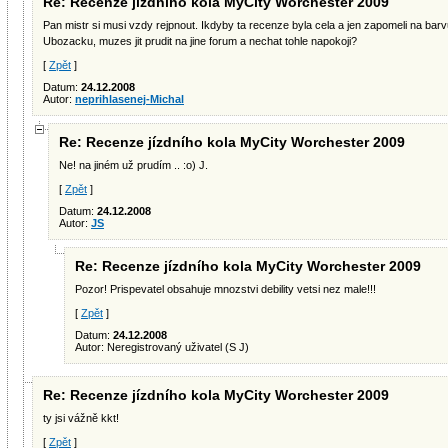
Re: Recenze jízdního kola MyCity Worchester 2009
Pan mistr si musi vzdy rejpnout. Ikdyby ta recenze byla cela a jen zapomeli na barvu 
Ubozacku, muzes jit prudit na jine forum a nechat tohle napokoji?
[
Zpět
]
Datum:
24.12.2008
Autor:
neprihlasenej-Michal
Re: Recenze jízdního kola MyCity Worchester 2009
Ne! na jiném už prudím .. :o) J.
[
Zpět
]
Datum:
24.12.2008
Autor:
JS
Re: Recenze jízdního kola MyCity Worchester 2009
Pozor! Prispevatel obsahuje mnozstvi debility vetsi nez male!!!
[
Zpět
]
Datum:
24.12.2008
Autor: Neregistrovaný uživatel (S J)
Re: Recenze jízdního kola MyCity Worchester 2009
ty jsi vážně kkt!
[
Zpět
]