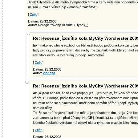
Jinak Citybikes je dle mého sympatická firma a ceny většinou odpovídají 
nejsou v Praze vůbec nijak masová záležitost.
[
Zpět
]
Datum:
25.12.2008
Autor: Neregistrovaný uživatel (Hynek_)
Re: Recenze jízdního kola MyCity Worchester 200
tak , nakonec stejně rozhodnou lidi, jestli budou podobná kola za ty pe
tady pro city připravený trh. docela by mě zajímalo kolik kterých kol 
statistiky vedou a zveřejňují prodejci automobilů
[
Zpět
]
Datum:
25.12.2008
Autor:
vladaza
Re: Recenze jízdního kola MyCity Worchester 200
Ale já jsem nepsal, že to kolo propaguješ... jen tvrdím, že kolo předěl
vědět, CO koupit, podle toho co a jak lze na přestavovaném kole uprav
neumím nebo se s nimi nechci mořit nebo nemám nářadí (např. výplety
dám do dílny.
To, že se teď "objevují" kola do města je způsobeno tím, na jakých kole
zaznamenala boom před 20 lety. Na CB je komická ta angličtina. Mi
jednoho českého výrobce kol objevil člena týmu, co pracuje jako "copy 
[
Zpět
]
Datum:
26.12.2008