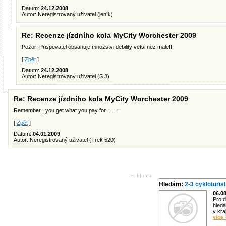
Datum:
24.12.2008
Autor: Neregistrovaný uživatel (jeník)
Re: Recenze jízdního kola MyCity Worchester 2009
Pozor! Prispevatel obsahuje mnozstvi debility vetsi nez male!!!
[
Zpět
]
Datum:
24.12.2008
Autor: Neregistrovaný uživatel (S J)
Re: Recenze jízdního kola MyCity Worchester 2009
Remember , you get what you pay for ........
[
Zpět
]
Datum:
04.01.2009
Autor: Neregistrovaný uživatel (Trek 520)
Hledám:
2-3 cykloturis
06.0
Pro d
hledá
v kra
více 