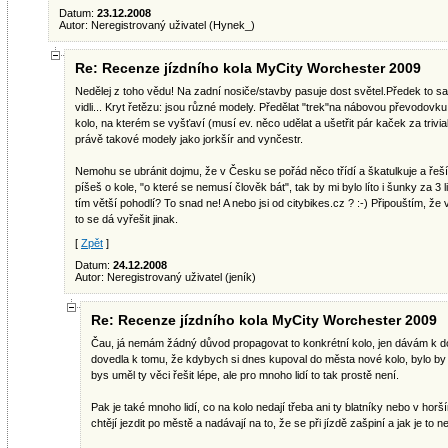
Datum:
23.12.2008
Autor: Neregistrovaný uživatel (Hynek_)
Re: Recenze jízdního kola MyCity Worchester 2009
Nedělej z toho vědu! Na zadní nosiče/stavby pasuje dost světel.Předek to sa
vidli... Kryt řetězu: jsou různé modely. Předělat "trek"na nábovou převodovk
kolo, na kterém se vyšťaví (musí ev. něco udělat a ušetřit pár kaček za trivi
právě takové modely jako jorkšír and vynčestr.
Nemohu se ubránit dojmu, že v Česku se pořád něco třídí a škatulkuje a řeší.
píšeš o kole, "o které se nemusí člověk bát", tak by mi bylo líto i šunky za 3 l
tím větší pohodlí? To snad ne! A nebo jsi od citybikes.cz ? :-) Připouštím, že 
to se dá vyřešit jinak.
[
Zpět
]
Datum:
24.12.2008
Autor: Neregistrovaný uživatel (jeník)
Re: Recenze jízdního kola MyCity Worchester 2009
Čau, já nemám žádný důvod propagovat to konkrétní kolo, jen dávám k d
dovedla k tomu, že kdybych si dnes kupoval do města nové kolo, bylo by
bys uměl ty věci řešit lépe, ale pro mnoho lidí to tak prostě není.
Pak je také mnoho lidí, co na kolo nedají třeba ani ty blatníky nebo v hor
chtějí jezdit po městě a nadávají na to, že se při jízdě zašpiní a jak je to ne