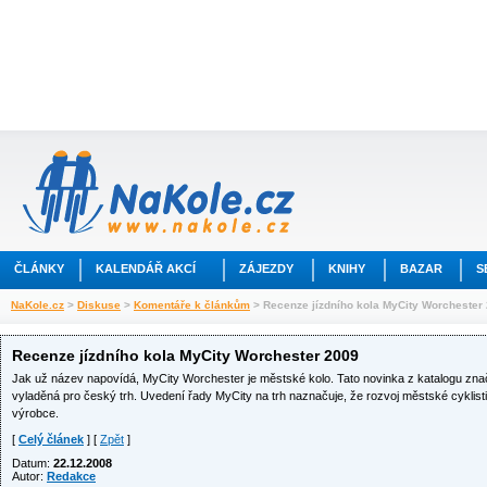
ČLÁNKY
KALENDÁŘ AKCÍ
ZÁJEZDY
KNIHY
BAZAR
S
NaKole.cz
>
Diskuse
>
Komentáře k článkům
> Recenze jízdního kola MyCity Worchester
Recenze jízdního kola MyCity Worchester 2009
Jak už název napovídá, MyCity Worchester je městské kolo. Tato novinka z katalogu zna
vyladěná pro český trh. Uvedení řady MyCity na trh naznačuje, že rozvoj městské cyklis
výrobce.
[
Celý článek
] [
Zpět
]
Datum:
22.12.2008
Autor:
Redakce