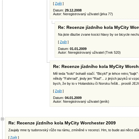
[
Zpět
]
Datum:
29.12.2008
Autor: Neregistrovaný uživatel (jirka 77)
Re: Recenze jízdního kola MyCity Wor
Na jiste dlazbe zvane kocici hlavy by se bicycle nechal
[
Zpět
]
Datum:
01.01.2009
Autor: Neregistrovaný uživatel (Trek 520)
Re: Recenze jízdního kola MyCity Worch
Mě teda "kolo" bohatě stačí. "Bicykl" je lehce retro,"bajk"
někdy "Fahrrad", jindy jen "Rad"... z jiných jazyků si vzp
bych, že by to v Holandsku či Norsku řešili... prostě JEJ
[
Zpět
]
Datum:
04.01.2009
Autor: Neregistrovaný uživatel (jeník)
Re: Recenze jízdního kola MyCity Worchester 2009
Zaujaly mne ty tudorovský růže na rámu, zmíněné v recenzi. Hm, to bude asi něco důlež
[
Zpět
]