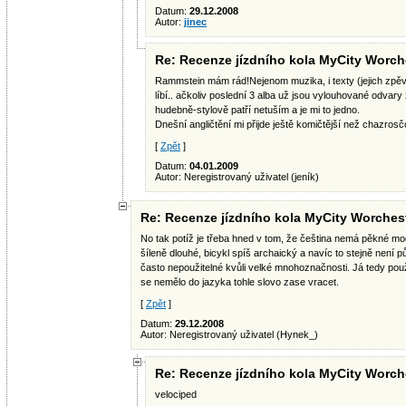
Datum:
29.12.2008
Autor:
jinec
Re: Recenze jízdního kola MyCity Worch
Rammstein mám rád!Nejenom muzika, i texty (jejich zpěv
líbí.. ačkoliv poslední 3 alba už jsou vylouhované odvar
hudebně-stylově patří netuším a je mi to jedno.
Dnešní angličtění mi přijde ještě komičtější než chazrosč
[
Zpět
]
Datum:
04.01.2009
Autor: Neregistrovaný uživatel (jeník)
Re: Recenze jízdního kola MyCity Worches
No tak potíž je třeba hned v tom, že čeština nemá pěkné moder
šíleně dlouhé, bicykl spíš archaický a navíc to stejně není p
často nepoužitelné kvůli velké mnohoznačnosti. Já tedy použ
se nemělo do jazyka tohle slovo zase vracet.
[
Zpět
]
Datum:
29.12.2008
Autor: Neregistrovaný uživatel (Hynek_)
Re: Recenze jízdního kola MyCity Worch
velociped