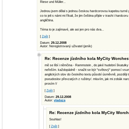
Riese und Müller...
Jednou jsem dělal s jednou českou hardcorovou kapelou turné
co to jeli s námi mi říkali, že jim čeština přijde v trashi i hardco
angličtina.
Téma to je zajímavé, ale asi jen pro nás dva...
[
Zpět
]
Datum:
29.12.2008
Autor: Neregistrovaný uživatel (jeník)
Re: Recenze jízdního kola MyCity Worches
mě se líbí i němčina - Rammstein , do jaké hudební škatulky
neřeším. každopádně - snažit se být "světový" pomocí vsun
anglických slov do českého textu působí úsměvně, později t
pseudoslov převzatých z ruštiny/. mluvím, jak mi zobák naros
prosím !/
[
Zpět
]
Datum:
29.12.2008
Autor:
vladaza
Re: Recenze jízdního kola MyCity Worch
Souhlas!
[
Zpět
]