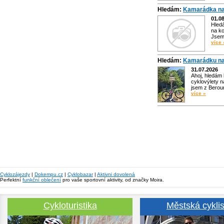
Hledám:
Kamarádka na
01.0
Hled
na ko
Jsem 
více 
Hledám:
Kamarádku na
31.07.2026
Ahoj, hledám
cyklovýlety n
jsem z Bero
více »
Cyklozájezdy
|
Dokempu.cz
|
Cyklobazar
|
Aktivni dovolená
Perfektní
funkční oblečení
pro vaše sportovní aktivity, od značky Moira.
Cykloturistika
Městská cyklis