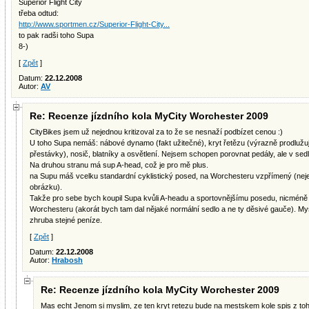
Superior Flight City
třeba odtud:
http://www.sportmen.cz/Superior-Flight-City...
to pak radši toho Supa
8-)
[
Zpět
]
Datum:
22.12.2008
Autor:
AV
Re: Recenze jízdního kola MyCity Worchester 2009
CityBikes jsem už nejednou kritizoval za to že se nesnaží podbízet cenou :)
U toho Supa nemáš: nábové dynamo (fakt užitečné), kryt řetězu (výrazně prodlužuje
přestávky), nosič, blatníky a osvětlení. Nejsem schopen porovnat pedály, ale v se
Na druhou stranu má sup A-head, což je pro mě plus.
na Supu máš vcelku standardní cyklistický posed, na Worchesteru vzpřímený (nejel
obrázku).
Takže pro sebe bych koupil Supa kvůli A-headu a sportovnějšímu posedu, nicmén
Worchesteru (akorát bych tam dal nějaké normální sedlo a ne ty děsivé gauče). My
zhruba stejné peníze.
[
Zpět
]
Datum:
22.12.2008
Autor:
Hrabosh
Re: Recenze jízdního kola MyCity Worchester 2009
Mas echt Jenom si myslim, ze ten kryt retezu bude na mestskem kole spis z to