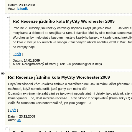
Datum:
23.12.2008
Autor:
básník
Re: Recenze jízdního kola MyCity Worchester 2009
Proc ne ? I ruzicky jsou hezky esteticky doplnek i kdyz jde jen o kolo .......Ja videl
motylkama a dokoce i se smajlika na ramu i blatniku. Meli by si to nechat patentova
Worchester by melo stat v kazdym meste u kazdyho baraku v kazdy garazi nekoli
co kolo vubec je a v autech ve smogu v zacpanych ulicich nechteli jezdit z Mac D
na verejny hajzl ......
[
Zpět
]
Datum:
14.01.2009
Autor: Neregistrovaný uživatel (Trek 520 (
vladbird@telus.net
))
Re: Recenze jízdního kola MyCity Worchester 2009
Chybí mi zásadní věc: Jakákoli zmínka o rozměrech kol! Jak si mám udělat představu o
možností, když nemohu určit, jaké gumy tam mohu dát!
Opačným extrémem je zabývání se takovými nepodstatnými detaily, jako pidicink a jeho 
levně vymění .. no, dost mizerná recenze .. a že nikoho z přispěvatelů (krom Jirky77) n
vidět, že nikdo toto kolo nebere vážně, jen jako gadget .. J.
[
Zpět
]
Datum:
23.12.2008
Autor:
JS