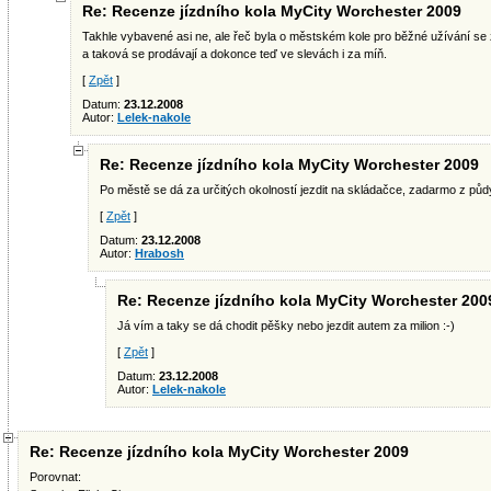
Re: Recenze jízdního kola MyCity Worchester 2009
Takhle vybavené asi ne, ale řeč byla o městském kole pro běžné užívání se
a taková se prodávají a dokonce teď ve slevách i za míň.
[
Zpět
]
Datum:
23.12.2008
Autor:
Lelek-nakole
Re: Recenze jízdního kola MyCity Worchester 2009
Po městě se dá za určitých okolností jezdit na skládačce, zadarmo z půdy
[
Zpět
]
Datum:
23.12.2008
Autor:
Hrabosh
Re: Recenze jízdního kola MyCity Worchester 200
Já vím a taky se dá chodit pěšky nebo jezdit autem za milion :-)
[
Zpět
]
Datum:
23.12.2008
Autor:
Lelek-nakole
Re: Recenze jízdního kola MyCity Worchester 2009
Porovnat: