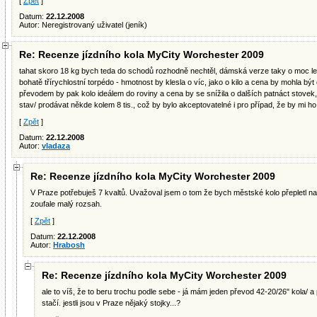
[
Zpět
]
Datum:
22.12.2008
Autor: Neregistrovaný uživatel (jeník)
Re: Recenze jízdního kola MyCity Worchester 2009
tahat skoro 18 kg bych teda do schodů rozhodně nechtěl, dámská verze taky o moc le
bohatě třírychlostní torpédo - hmotnost by klesla o víc, jako o kilo a cena by mohla být 
převodem by pak kolo ideálem do roviny a cena by se snížila o dalších patnáct stovek,
stav/ prodávat někde kolem 8 tis., což by bylo akceptovatelné i pro případ, že by mi ho
[
Zpět
]
Datum:
22.12.2008
Autor:
vladaza
Re: Recenze jízdního kola MyCity Worchester 2009
V Praze potřebuješ 7 kvaltů. Uvažoval jsem o tom že bych městské kolo přepletl na p
zoufale malý rozsah.
[
Zpět
]
Datum:
22.12.2008
Autor:
Hrabosh
Re: Recenze jízdního kola MyCity Worchester 2009
ale to víš, že to beru trochu podle sebe - já mám jeden převod 42-20/26" kola/ a
stačí. jestli jsou v Praze nějaký stojky...?