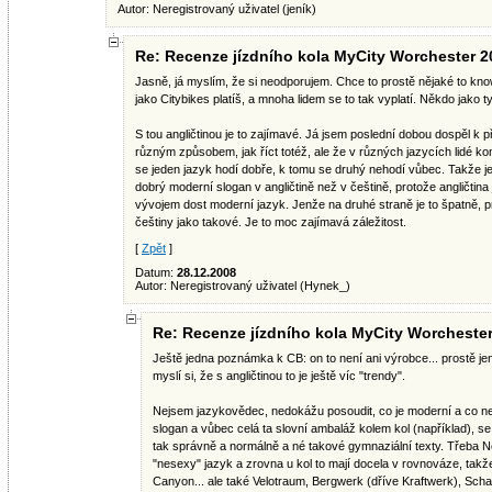
Autor: Neregistrovaný uživatel (jeník)
Re: Recenze jízdního kola MyCity Worchester 2
Jasně, já myslím, že si neodporujem. Chce to prostě nějaké to know-
jako Citybikes platíš, a mnoha lidem se to tak vyplatí. Někdo jako ty 
S tou angličtinou je to zajímavé. Já jsem poslední dobou dospěl k 
různým způsobem, jak říct totéž, ale že v různých jazycích lidé ko
se jeden jazyk hodí dobře, k tomu se druhý nehodí vůbec. Takže je
dobrý moderní slogan v angličtině než v češtině, protože angličtina j
vývojem dost moderní jazyk. Jenže na druhé straně je to špatně, pr
češtiny jako takové. Je to moc zajímavá záležitost.
[
Zpět
]
Datum:
28.12.2008
Autor: Neregistrovaný uživatel (Hynek_)
Re: Recenze jízdního kola MyCity Worcheste
Ještě jedna poznámka k CB: on to není ani výrobce... prostě je
myslí si, že s angličtinou to je ještě víc "trendy".
Nejsem jazykovědec, nedokážu posoudit, co je moderní a co ne
slogan a vůbec celá ta slovní ambaláž kolem kol (například), se d
tak správně a normálně a né takové gymnaziální texty. Třeba Ně
"nesexy" jazyk a zrovna u kol to mají docela v rovnováze, takže
Canyon... ale také Velotraum, Bergwerk (dříve Kraftwerk), Schauf