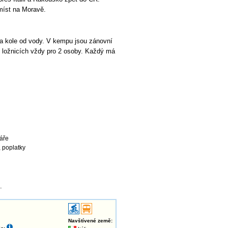
míst na Moravě.
 na kole od vody. V kempu jsou zánovní
 ložnicích vždy pro 2 osoby. Každý má
láře
, poplatky
.
Navštívené země: