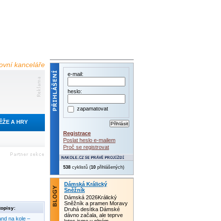
tovní kanceláře
e-mail:
heslo:
zapamatovat
ĚŽE A HRY
Registrace
Poslat heslo e-mailem
Proč se registrovat
538
cyklistů (
10
přihlášených)
Dámská Králický
Sněžník
Dámská 2026Králický
Sněžník a pramen Moravy
opisy:
Druhá desítka Dámské
dávno začala, ale teprve
nd na kole –