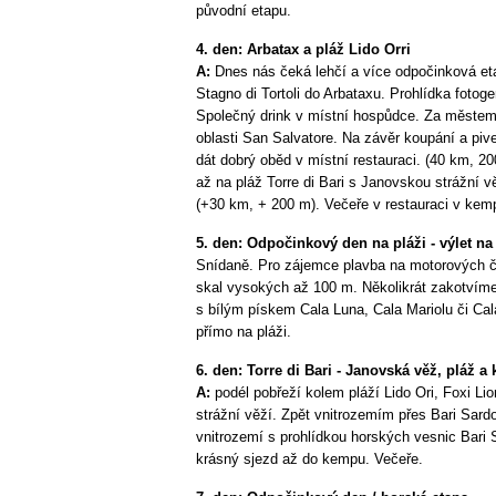
původní etapu.
4. den: Arbatax a pláž Lido Orri
A:
Dnes nás čeká lehčí a více odpočinková et
Stagno di Tortoli do Arbataxu. Prohlídka fotog
Společný drink v místní hospůdce. Za městem T
oblasti San Salvatore. Na závěr koupání a pive
dát dobrý oběd v místní restauraci. (40 km, 2
až na pláž Torre di Bari s Janovskou strážní 
(+30 km, + 200 m). Večeře v restauraci v kem
5. den: Odpočinkový den na pláži - výlet n
Snídaně. Pro zájemce plavba na motorových 
skal vysokých až 100 m. Několikrát zakotvíme
s bílým pískem Cala Luna, Cala Mariolu či Cala
přímo na pláži.
6. den: Torre di Bari - Janovská věž, pláž a
A:
podél pobřeží kolem pláží Lido Ori, Foxi Lio
strážní věží. Zpět vnitrozemím přes Bari Sar
vnitrozemí s prohlídkou horských vesnic Bari 
krásný sjezd až do kempu. Večeře.