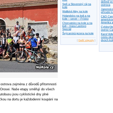
deštné pr
Spiš a Slovenský ráj na
ostrova
kole
Japonsko 
Walliské Alpy na kole
přírodní 
Holandsko na lodi a na
C&O Canal
kole – sever – Frísko
americkou
Amerika a
Chorvatsko na kole a na
lodi – trasa Lastovo
Cyklovýle
Speciál
ostrov Ca
Švýcarská jezera na kole
Karol Vol
cestu oko
dvoch ko
[
Další zájezdy
]
o ostrova zejména z důvodů přítomnosti
 Orosei. Naše etapy směřují do všech
tobusu jsou cyklistické dny plné
čkou na dortu je každodenní koupání na