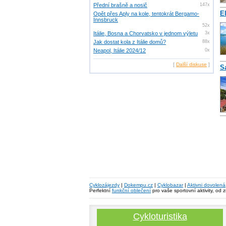
Přední brašně a nosič
147x
E
Opět přes Aply na kole, tentokrát Bergamo-
Innsbruck
52x
Itálie, Bosna a Chorvatsko v jednom výletu
3x
Jak dostat kola z Itálie domů?
88x
Neapol, Itálie 2024/12
0x
[
Další diskuse
]
S
Cyklozájezdy
|
Dokempu.cz
|
Cyklobazar
|
Aktivni dovolená
Perfektní
funkční oblečení
pro vaše sportovní aktivity, od 
Cykloturistika