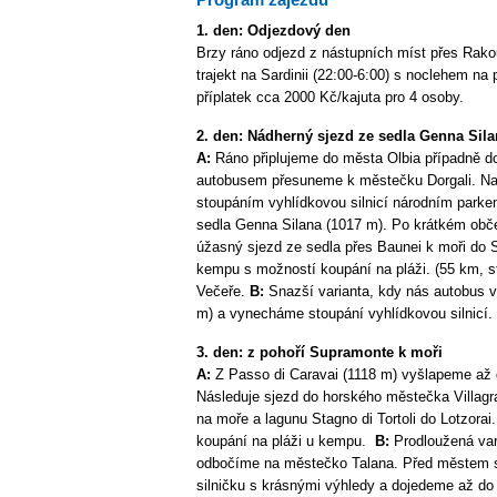
1. den: Odjezdový den
Brzy ráno odjezd z nástupních míst přes Rako
trajekt na Sardinii (22:00-6:00) s noclehem na
příplatek cca 2000 Kč/kajuta pro 4 osoby.
2. den: Nádherný sjezd ze sedla Genna Sil
A:
Ráno připlujeme do města Olbia případně do
autobusem přesuneme k městečku Dorgali. Na
stoupáním vyhlídkovou silnicí národním parke
sedla Genna Silana (1017 m). Po krátkém občer
úžasný sjezd ze sedla přes Baunei k moři do 
kempu s možností koupání na pláži. (55 km, s
Večeře.
B:
Snazší varianta, kdy nás autobus 
m) a vynecháme stoupání vyhlídkovou silnicí. D
3. den: z pohoří Supramonte k moři
A:
Z Passo di Caravai (1118 m) vyšlapeme až d
Následuje sjezd do horského městečka Villagr
na moře a lagunu Stagno di Tortoli do Lotzorai
koupání na pláži u kempu.
B:
Prodloužená var
odbočíme na městečko Talana. Před městem 
silničku s krásnými výhledy a dojedeme až do