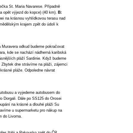
ečka St. Maria Navarese. Případně
d a opět výjezd do kopce) (40 km).
B:
ei na krásnou vyhlídkovou terasu nad
mědělským krajem zpět do údolí k
a Muravera odkud budeme pokračovat
nara, kde se nachází nádherná karibská
rásnějších pláží Sardinie. Když budeme
. Zbytek dne strávíme na pláži, zájemci
 krásné pláže. Odpoledne návrat
 autobusu a vyjedeme autobusem do
o Dorgali. Dále po SS125 do Orosei
upání na krásné a dlouhé pláži Su
tavíme u supermarketu pro nákup na
m do Livorna.
přes Itálii a Rakousko zpět do ČR.