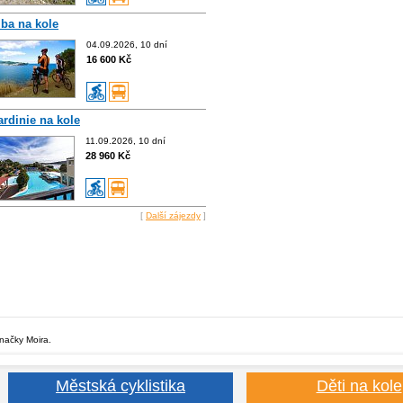
lba na kole
04.09.2026, 10 dní
16 600 Kč
ardinie na kole
11.09.2026, 10 dní
28 960 Kč
[
Další zájezdy
]
značky Moira.
Městská cyklistika
Děti na kole