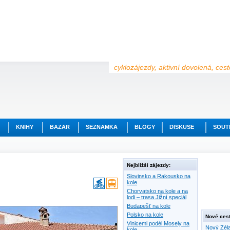
cyklozájezdy, aktivní dovolená, ces
KNIHY
BAZAR
SEZNAMKA
BLOGY
DISKUSE
SOUT
Nejbližší zájezdy:
Slovinsko a Rakousko na
kole
Chorvatsko na kole a na
lodi – trasa Jižní speciál
Budapešť na kole
Polsko na kole
Nové cest
Vinicemi podél Mosely na
Nový Zéla
kole