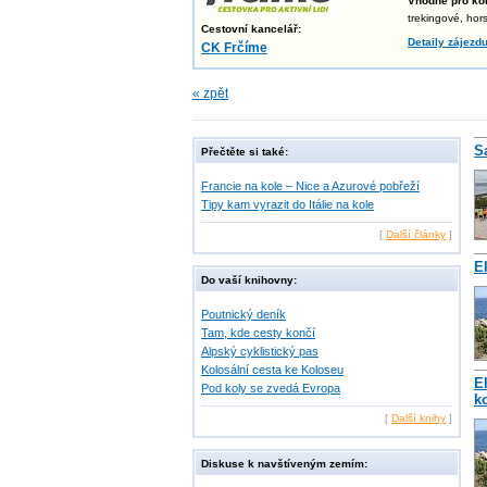
Vhodné pro kol
trekingové, hor
Cestovní kancelář:
Detaily zájezd
CK Frčíme
« zpět
S
Přečtěte si také:
Francie na kole – Nice a Azurové pobřeží
Tipy kam vyrazit do Itálie na kole
[
Další články
]
E
Do vaší knihovny:
Poutnický deník
Tam, kde cesty končí
Alpský cyklistický pas
Kolosální cesta ke Koloseu
E
Pod koly se zvedá Evropa
k
[
Další knihy
]
Diskuse k navštíveným zemím: