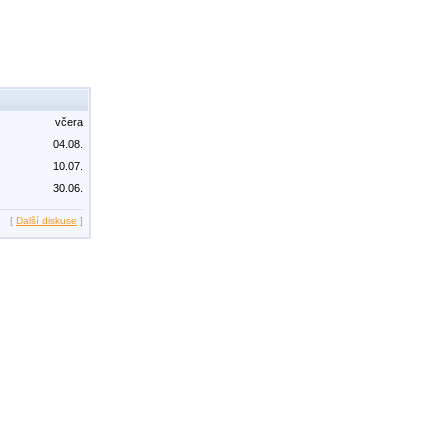
včera
04.08.
10.07.
30.06.
[
Další diskuse
]