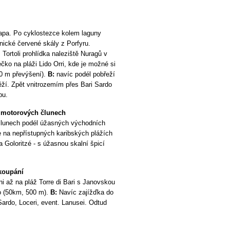
apa. Po cyklostezce kolem laguny
enické červené skály z Porfyru.
ortoli prohlídka naleziště Nuragů v
čko na pláži Lido Orri, kde je možné si
00 m převýšení).
B:
navíc podél pobřeží
věží. Zpět vnitrozemím přes Bari Sardo
pu.
a motorových člunech
člunech podél úžasných východních
 na nepřístupných karibských plážích
 Goloritzé - s úžasnou skalní špicí
 koupání
ni až na pláž Torre di Bari s Janovskou
do (50km, 500 m).
B:
Navíc zajížďka do
Sardo, Loceri, event. Lanusei. Odtud