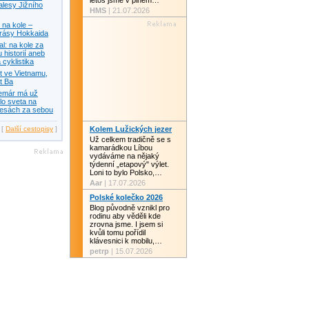
letos jsme v plném…
alesy Jižního
HMS
| 21.07.2026
na kole –
krásy Hokkaida
: na kole za
 historií aneb
 cyklistika
t ve Vietnamu,
t Ba
temár má už
lo sveta na
lesách za sebou
[
Další cestopisy
]
Kolem Lužických jezer
Už celkem tradičně se s
kamarádkou Líbou
vydáváme na nějaký
týdenní „etapový" výlet.
Loni to bylo Polsko,…
Aar
| 17.07.2026
Polské kolečko 2026
Blog původně vznikl pro
rodinu aby věděli kde
zrovna jsme. I jsem si
kvůli tomu pořídil
klávesnici k mobilu,…
petrp
| 15.07.2026