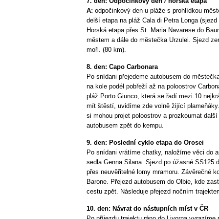
7. den: Odpočinkový den / horská etapa
A:
odpočinkový den u pláže s prohlídkou měst
delší etapa na pláž Cala di Petra Longa (sjez
Horská etapa přes St. Maria Navarese do Baun
městem a dále do městečka Urzulei. Sjezd ze
moři. (80 km).
8. den: Capo Carbonara
Po snídani přejedeme autobusem do městečk
na kole podél pobřeží až na poloostrov Carbo
pláž Porto Giunco, která se řadí mezi 10 nejk
mít štěstí, uvidíme zde volně žijící plameňáky
si mohou projet poloostrov a prozkoumat další
autobusem zpět do kempu.
9. den: Poslední cyklo etapa do Orosei
Po snídani vrátíme chatky, naložíme věci do
sedla Genna Silana. Sjezd po úžasné SS125 d
přes neuvěřitelné lomy mramoru. Závěrečné ko
Barone. Přejezd autobusem do Olbie, kde zas
cestu zpět. Následuje přejezd nočním trajekte
10. den: Návrat do nástupních míst v ČR
Po příjezdu trajektu ráno do Livorna vyrazíme 