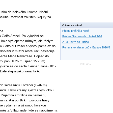
usko do Italského Livorna. Noční
 palubě. Možnost zajištění kajuty za
O čem se mluví:
ana
Přední brašně a nosič
 Golfo Aranci. Po vylodění se
Polsko, Stezka orlích hnízd 7/26
 kole vyšlapeme mírným, ale táhlým
Z Le Havre do Paříže
m Golfo di Orosei a vystoupáme až do
Rumunsko, deset dnů v Banátu 2026/6
stvení v místní restauraci následuje
Santa Maria Navarrese. Dojezd do
toupání 1026 m, sjezd 1558 m).
vyveze až do sedla Genna Silana (1017
ále stejně jako varianta A.
o sedla Arcu Correboi (1246 m).
ande. Další krásný sjezd s vyhlídkou
. Příjemná zmrzlina na náměstí,
ianta. Asi po 16 km původní trasy
se vydáme na úžasnou horskou
 města Villagrande, kde se napojíme na