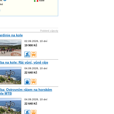
o:
Itálie
ské
u
Podobné zájezdy
ardinie na kole
02.09.2026, 10 dní
19 900 Kč
lba na kole: Ráj vůní, vůně ráje
04.09.2026, 10 dní
22 640 Kč
lba: Ostrovním rájem na horském
ole MTB
04.09.2026, 10 dní
22 640 Kč