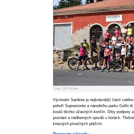
Foto: CK Frčíme
Východní Sardinie je nejkrásnější částí celéh
pohoří Supramonte a národního parku Golfo di
koutů těchto úžasných končin. Díky podpory au
poznání a nádherných sjezdů v horách. Třešni
krásných písečných plážích.
Program zájezdu