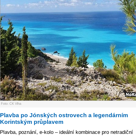
Foto: CK Vlha
Plavba po Jónských ostrovech a legendárním
Korintským průplavem
Plavba, poznání, e-kolo – ideální kombinace pro netradiční