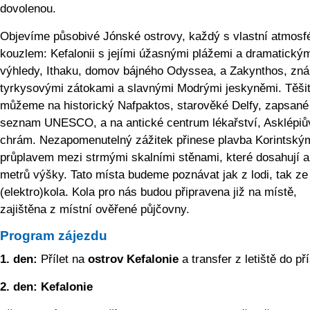
dovolenou.
Objevíme působivé Jónské ostrovy, každý s vlastní atmosf
kouzlem: Kefalonii s jejími úžasnými plážemi a dramatický
výhledy, Ithaku, domov bájného Odyssea, a Zakynthos, zn
tyrkysovými zátokami a slavnými Modrými jeskyněmi. Těšit
můžeme na historický Nafpaktos, starověké Delfy, zapsané
seznam UNESCO, a na antické centrum lékařství, Asklépiů
chrám. Nezapomenutelný zážitek přinese plavba Korintský
průplavem mezi strmými skalními stěnami, které dosahují a
metrů výšky. Tato místa budeme poznávat jak z lodi, tak ze
(elektro)kola. Kola pro nás budou připravena již na místě,
zajištěna z místní ověřené půjčovny.
Program zájezdu
1. den:
Přílet na
ostrov Kefalonie
a transfer z letiště do př
2. den:
Kefalonie