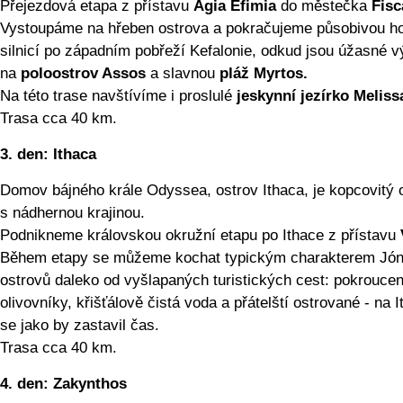
Přejezdová etapa z přístavu
Agia Efimia
do městečka
Fisc
Vystoupáme na hřeben ostrova a pokračujeme působivou h
silnicí po západním pobřeží Kefalonie, odkud jsou úžasné v
na
poloostrov Assos
a slavnou
pláž Myrtos.
Na této trase navštívíme i proslulé
jeskynní jezírko Meliss
Trasa cca 40 km.
3. den:
Ithaca
Domov bájného krále Odyssea, ostrov Ithaca, je kopcovitý 
s nádhernou krajinou.
Podnikneme královskou okružní etapu po Ithace z přístavu
Během etapy se můžeme kochat typickým charakterem Jó
ostrovů daleko od vyšlapaných turistických cest: pokrouce
olivovníky, křišťálově čistá voda a přátelští ostrované - na 
se jako by zastavil čas.
Trasa cca 40 km.
4. den:
Zakynthos