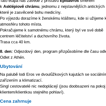
Tato etapa nás zavede z přístavu
Epidavros
směrem
k
Asklépiově chrámu
, jednomu z nejslavnějších antických 
které je zasvěcené bohu medicíny.
Po výjezdu dorazíme k ženskému klášteru, kde si užijeme k
atmosféru tohoto místa.
Pokračujeme k samotnému chrámu, který byl ve své době
centrem léčitelství a duchovního života.
Trasa cca 40 km.
8. den:
Odjezdový den, program přizpůsobíme dle času odle
Odlet z Athén.
Ubytování
Na palubě lodi Eros ve dvoulůžkových kajutách se sociální
zařízením a klimatizací.
Singl cestovatelé nic nedoplácejí (jsou doobsazeni na pokoj
klientem/klientkou stejného pohlaví).
Cena zahrnuje