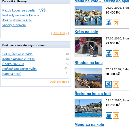
Malta na kole – letecky do ap
Do vaší knihovny:
06.09.2026, 8 dn
Každý kopec se zvedá … VÝŠ
20 400 Kč
Pod koly se zvedá Evropa
Afrikou domů na kole
Vandry s bejkem
Kréta na kole
[
Další knihy
]
27.09.2026, 8 dn
21 900 Kč
Diskuse k navštíveným zemím:
Soluň, Řecko 2024/11
5x
Korfu a Albánie 2023!10
6x
Rhodos na kole
Řecko 2022/10
4x
Skládačkou kolem světa
66x
27.09.2026, 8 dn
Kam na kole?
6x
20 600 Kč
[
Další diskuse
]
Řecko na kole s lodí
03.10.2026, 8 dn
42 700 Kč
Menorca na kole