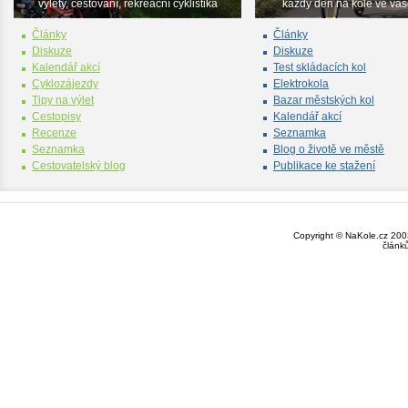
výlety, cestování, rekreační cyklistika
každý den na kole ve va
Články
Články
Diskuze
Diskuze
Kalendář akcí
Test skládacích kol
Cyklozájezdy
Elektrokola
Tipy na výlet
Bazar městských kol
Cestopisy
Kalendář akcí
Recenze
Seznamka
Seznamka
Blog o životě ve městě
Cestovatelský blog
Publikace ke stažení
Copyright © NaKole.cz 2003
článk