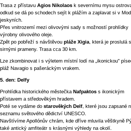
Trasa z přístavu
Agios Nikolaos
k severnímu mysu ostrov
odkud se dá po schodech sejít k plážím a zaplavat si v Mo
jeskyních.
Přes vnitrozemí mezi olivovými sady s možností prohlídky
výrobny olivového oleje.
Zpět po pobřeží s návštěvou
pláže Xigia
, která je proslulá
sirnými prameny. Trasa cca 30 km.
Lze zkombinovat i s výletem místní lodí na „ikonickou" pís
pláž Navagio s pašeráckým vrakem.
5. den:
Delfy
Prohlídka historického městečka
Nafpaktos
s ikonickým
přístavem a středověkým hradem.
Poté se vydáme do
starověkých Delf
, které jsou zapsané 
seznamu světového dědictví UNESCO.
Navštívíme Apollónův chrám, kde dříve mluvila věštkyně Pý
také antický amfiteátr s krásnými výhledy na okolí.