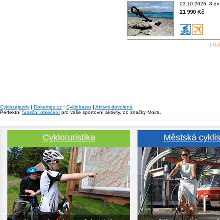
03.10.2026, 8 dn
21 990 Kč
[
Dal
Cyklozájezdy
|
Dokempu.cz
|
Cyklobazar
|
Aktivni dovolená
Perfektní
funkční oblečení
pro vaše sportovní aktivity, od značky Moira.
Cykloturistika
Městská cyklis