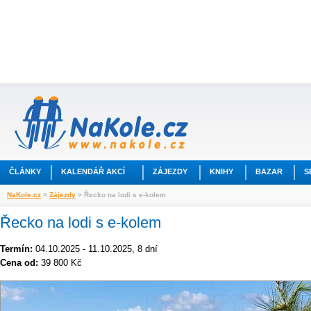
ČLÁNKY
KALENDÁŘ AKCÍ
ZÁJEZDY
KNIHY
BAZAR
S
NaKole.cz
>
Zájezdy
> Řecko na lodi s e-kolem
Řecko na lodi s e-kolem
Termín:
04.10.2025 - 11.10.2025, 8 dní
Cena od:
39 800 Kč