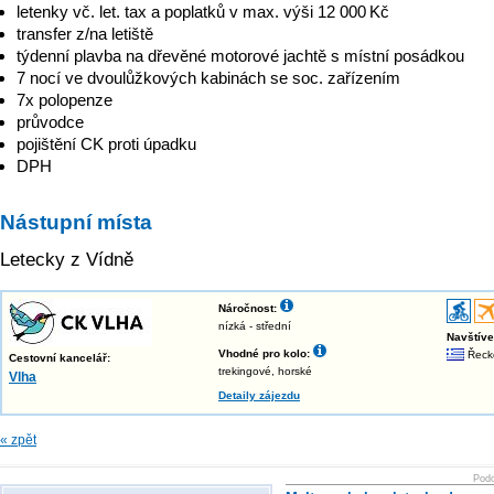
letenky vč. let. tax a poplatků v max. výši 12 000 Kč
transfer z/na letiště
týdenní plavba na dřevěné motorové jachtě s místní posádkou
7 nocí ve dvoulůžkových kabinách se soc. zařízením
7x polopenze
průvodce
pojištění CK proti úpadku
DPH
Nástupní místa
Letecky z Vídně
Náročnost:
nízká - střední
Navštív
Vhodné pro kolo:
Řeck
Cestovní kancelář:
trekingové, horské
Vlha
Detaily zájezdu
« zpět
Podo