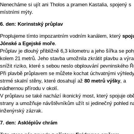
Nenecháme si ujít ani Tholos a pramen Kastalia, spojený s
místními mýty.
6. den:
Korinstský průplav
Proplujeme tímto impozantním vodním kanálem, který
spoj
Jónské a Egejské moře
.
Průplav je dlouhý přibližně 6,3 kilometru a jeho šířka se po
kolem 21 metrů. Jeho stavba umožnila zkrátit plavbu a výr
snížit riziko, které s sebou neslo obplouvání pevninského 
Při plavbě průplavem se můžete kochat úchvatnými výhled
strmé skalní stěny, které dosahují až
80 metrů výšky
, a
nádhernou přírodu v okolí.
V průplavu se také nachází ikonický most, který spojuje ob
strany a umožňuje návštěvníkům užít si jedinečný pohled na
inženýrský zázrak.
7. den:
Asklépiův chrám